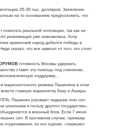
агитацию 25-30 тыс. долларов. Заявление
полным на то основанием предположить, что
т помогать реальной оппозиции, так как не
, что реанимация уже невозможна. Хочу
мении армянский народ добился победы в
е сказал, что все зависит от того, кто стоит
ФОРУМОВ
готовность Москвы удержать
инство ставит эту помощь под сомнение,
 дипломатическую поддержку…
аги марионеточного режима Пашиняна в этом
т власти главную марионетку Баку и Анкары.
 ППА. Пашинян угрожает лидерам этих сил
и шпионажа в пользу другого государства».
объединяется в военный блок. Если 7 июня
внешних сил. В противном случае, премьер-
ики отуречивания, по его оценке, «перешел