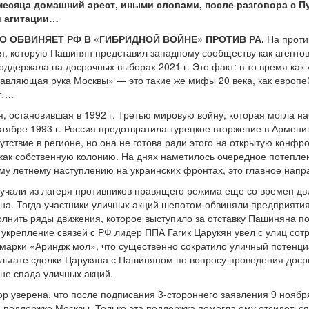
месяца домашний арест, иными словами, после разговора с 
й агитации…
 ОБВИНЯЕТ РФ В «ГИБРИДНОЙ ВОЙНЕ» ПРОТИВ РА.
На проти
я, которую Пашинян представил западному сообществу как агентов
поддержала на досрочных выборах 2021 г. Это факт: в то время ка
авляющая рука Москвы» — это такие же мифы 20 века, как европе
т….
ия, остановившая в 1992 г. Третью мировую войну, которая могла 
ктябре 1993 г. Россия предотвратила турецкое вторжение в Армен
утствие в регионе, но она не готова ради этого на открытую конфр
ак собственную колонию. На днях наметилось очередное потеплен
му летнему наступлению на украинских фронтах, это главное нап
учали из лагеря противников правящего режима еще со времен д
на. Тогда участники уличных акций шепотом обвиняли предприятия 
олнить ряды движения, которое выступило за отставку Пашиняна п
репление связей с РФ лидер ППА Гагик Царукян увел с улиц сотр
арки «Ариндж мол», что существенно сократило уличный потенциа
ультате сделки Царукяна с Пашиняном по вопросу проведения доср
ине спада уличных акций.
ор уверена, что после подписания 3-стороннего заявления 9 ноябр
 поддержке Москвы. Только эта поддержка помогла ему отсидеться