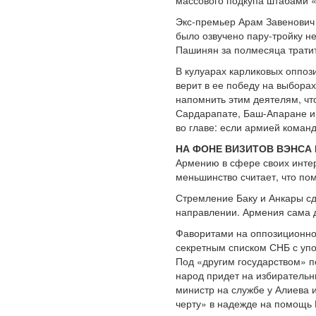
массового подкупа штабами 
Экс-премьер Арам Завенович 
было озвучено пару-тройку н
Пашинян за полмесяца трати
В кулуарах карликовых оппози
верит в ее победу на выборах
напомнить этим деятелям, чт
Сардарапате, Баш-Апаране и К
во главе: если армией коман
НА ФОНЕ ВИЗИТОВ ВЭНСА
Армению в сфере своих интер
меньшинство считает, что п
Стремление Баку и Анкары сд
направлении. Армения сама до
Фаворитами на оппозиционно
секретным списком СНБ с упо
Под «другим государством» п
народ придет на избирательн
министр на службе у Алиева и
черту» в надежде на помощь