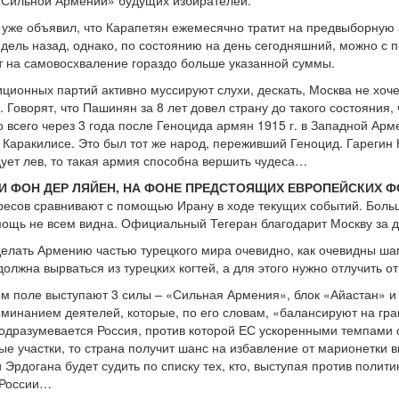
«Сильной Армении» будущих избирателей.
уже объявил, что Карапетян ежемесячно тратит на предвыборную 
едель назад, однако, по состоянию на день сегодняшний, можно с 
т на самовосхваление гораздо больше указанной суммы.
ционных партий активно муссируют слухи, дескать, Москва не хоче
. Говорят, что Пашинян за 8 лет довел страну до такого состояния
о всего через 3 года после Геноцида армян 1915 г. в Западной Ар
аракилисе. Это был тот же народ, переживший Геноцид. Гарегин Нжд
дует лев, то такая армия способна вершить чудеса…
 И ФОН ДЕР ЛЯЙЕН, НА ФОНЕ ПРЕДСТОЯЩИХ ЕВРОПЕЙСКИХ 
есов сравнивают с помощью Ирану в ходе текущих событий. Больш
омощь не всем видна. Официальный Тегеран благодарит Москву за
елать Армению частью турецкого мира очевидно, как очевидны ш
лжна вырваться из турецких когтей, а для этого нужно отлучить о
м поле выступают 3 силы – «Сильная Армения», блок «Айастан» и
минанием деятелей, которые, по его словам, «балансируют на гран
одразумевается Россия, против которой ЕС ускоренными темпами 
ые участки, то страна получит шанс на избавление от марионетки 
 Эрдогана будет судить по списку тех, кто, выступая против полит
 России…