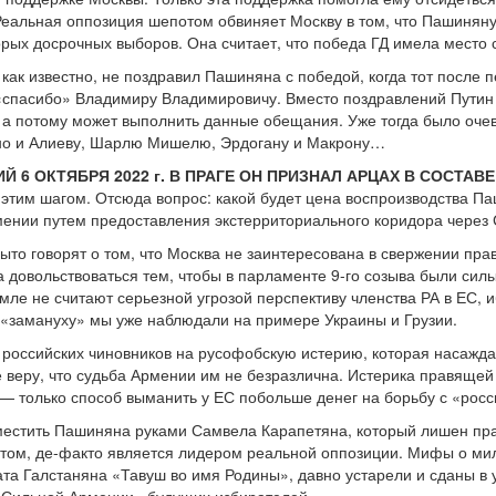
Реальная оппозиция шепотом обвиняет Москву в том, что Пашиняну
орых досрочных выборов. Она считает, что победа ГД имела место 
 как известно, не поздравил Пашиняна с победой, когда тот после 
 «спасибо» Владимиру Владимировичу. Вместо поздравлений Путин
а потому может выполнить данные обещания. Уже тогда было оче
 но и Алиеву, Шарлю Мишелю, Эрдогану и Макрону…
 6 ОКТЯБРЯ 2022 г. В ПРАГЕ ОН ПРИЗНАЛ АРЦАХ В СОСТАВ
 этим шагом. Отсюда вопрос: какой будет цена воспроизводства П
ении путем предоставления экстерриториального коридора через 
ыто говорят о том, что Москва не заинтересована в свержении п
а довольствоваться тем, чтобы в парламенте 9-го созыва были сил
мле не считают серьезной угрозой перспективу членства РА в ЕС, и
у «замануху» мы уже наблюдали на примере Украины и Грузии.
российских чиновников на русофобскую истерию, которая насажд
 веру, что судьба Армении им не безразлична. Истерика правящей 
 только способ выманить у ЕС побольше денег на борьбу с «росси
местить Пашиняна руками Самвела Карапетяна, который лишен пра
том, де-факто является лидером реальной оппозиции. Мифы о мил
та Галстаняна «Тавуш во имя Родины», давно устарели и сданы в 