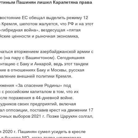
Путиным Пашинян лишил Карапетяна права
востояние ЕС обещал выделить режиму 12
 Кремля, шепотом жалуется, что РФ и на этот
к «гибридная война», вездесущая «пятая
йские ценности и рыночная экономика,
начаться вторжением азербайджанской армии с
ию (на пару с Вашингтоном). Сегодняшняя
онтацию с Баку и Анкарой, ведь этот тандем
ие в отношениях Баку и Москвы, русская
равление внешней политики Кремля.
вижения «За спасение Родины» под
с российским капиталом в том, что их
осле поражения в 44-дневной войне.
удников своих предприятий, включая
л оппозиции, поставив крест на движении 17
очных выборов 2021 г. Позже Царукян солгал,
я 2020 г. Пашинян сумел усидеть в кресле
 в бункере МО, когда толпа штурмовала