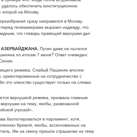
 удалось обеспечить конституционное
с опорой на Москву.
переизбрания сразу направился в Москву,
 перед телекамерами выразил надежду, что
видным, что главарь правящей верхушки дал
Е АЗЕРБАЙДЖАНА.
Путин даже не пытался
ашиняна по итогам 7 июня? Ответ очевиден:
Сюник.
равящего режима. Слабый Пашинян вполне
ы, ориентированные на сотрудничество с
бо это членство существует только на словах
ается верхушкой режима, призвана главным
верхушки на тему, якобы, развязанной
йской угрозой».
ва баллотироваться в парламент, хотя,
лионах Кремля, якобы, ассигнованных на
утиль. Им на смену пришли страшилки на тему