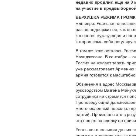
недавно продлил еще на 3 
на участие в предвыборно
ВЕРХУШКА РЕЖИМА ГРОМКО
млн евро. Реальная оппозици
раз не поддержит ее, как не 
колонна», «указующая и напр
которая сама себя регулируе
В том же веке осталась Росс
Нахиджевана. В сентябре – о
Россия не желает терять прис
уже рассматривает Армению к
армия готовится к масштабно
Обвинения в адрес Москвы зв
руководством Вазгена Манукя
сотрудники не стремятся поп
Проповедующий дальнейшее ук
многочисленный персонал ярм
партий. Произошло это в рез
что пошел на сделку по прич
Реальная оппозиция до сих п
премьер-министра только при