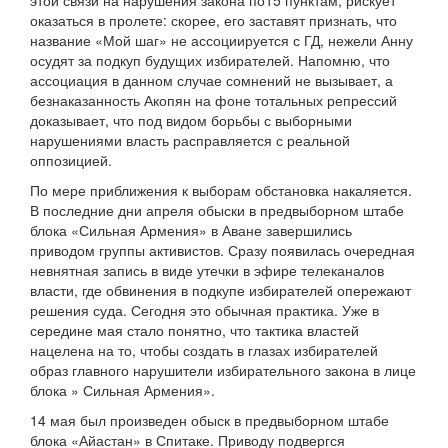
этой связи на нарушения закона по15 пунктам, рискует
оказаться в пролете: скорее, его заставят признать, что
название «Мой шаг» не ассоциируется с ГД, нежели Анну
осудят за подкуп будущих избирателей. Напомню, что
ассоциация в данном случае сомнений не вызывает, а
безнаказанность Акопян на фоне тотальных репрессий
доказывает, что под видом борьбы с выборными
нарушениями власть расправляется с реальной
оппозицией.
По мере приближения к выборам обстановка накаляется.
В последние дни апреля обыски в предвыборном штабе
блока «Сильная Армения» в Аване завершились
приводом группы активистов. Сразу появилась очередная
невнятная запись в виде утечки в эфире телеканалов
власти, где обвинения в подкупе избирателей опережают
решения суда. Сегодня это обычная практика. Уже в
середине мая стало понятно, что тактика властей
нацелена на то, чтобы создать в глазах избирателей
образ главного нарушители избирательного закона в лице
блока » Сильная Армения».
14 мая был произведен обыск в предвыборном штабе
блока «Айастан» в Спитаке. Приводу подвергся