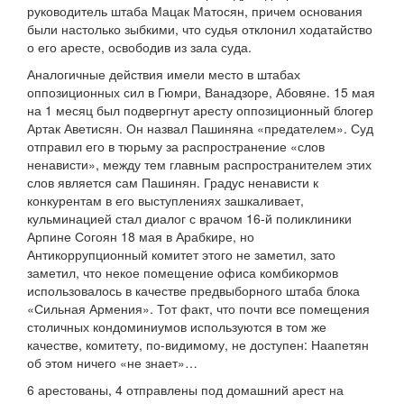
руководитель штаба Мацак Матосян, причем основания
были настолько зыбкими, что судья отклонил ходатайство
о его аресте, освободив из зала суда.
Аналогичные действия имели место в штабах
оппозиционных сил в Гюмри, Ванадзоре, Абовяне. 15 мая
на 1 месяц был подвергнут аресту оппозиционный блогер
Артак Аветисян. Он назвал Пашиняна «предателем». Суд
отправил его в тюрьму за распространение «слов
ненависти», между тем главным распространителем этих
слов является сам Пашинян. Градус ненависти к
конкурентам в его выступлениях зашкаливает,
кульминацией стал диалог с врачом 16-й поликлиники
Арпине Согоян 18 мая в Арабкире, но
Антикоррупционный комитет этого не заметил, зато
заметил, что некое помещение офиса комбикормов
использовалось в качестве предвыборного штаба блока
«Сильная Армения». Тот факт, что почти все помещения
столичных кондоминиумов используются в том же
качестве, комитету, по-видимому, не доступен: Наапетян
об этом ничего «не знает»…
6 арестованы, 4 отправлены под домашний арест на