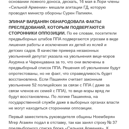
основании ложного доноса, дескать, 16 мая в Лори члены
«Сильной Армении» мешали агитации ГД, которую
проводил министр обороны Сурен Папикян.
ЭЛИНАР ВАРДАНЯН ОБНАРОДОВАЛА ФАКТЫ
ПРЕСЛЕДОВАНИЙ, КОТОРЫМ ПОДВЕРГАЮТСЯ
СТОРОННИКИ ОППОЗИЦИИ.
По ее словам, посетители
предвыборных штабов ППА подвергаются угрозам в виде
лишения работы и исключения их детей из яслей и
детских садов. В качестве примера незаконных
увольнений депутат указала на увольнения вице-мэров
Ахуряна и Чаренцавана за то, что они включены в
предвыборный список ППА. Решения об увольнении будут
опротестованы, но не факт, что справедливость будет
восстановлена. Если Пашинян считает законным
увольнение 52 полицейских за связи с ППА ( даже за
связи членов их семей с ППА), то вице-мэры вряд ли
будут восстановлены. По логике Пашиняна, на
государственной службе даже в выборных органах власти
не могут находиться сторонники оппозиции.
Первый заместитель руководителя общины Ноемберян
Мгер Агамян подал в отставку, так как занял строку № 37
предвыборного списка блока «Сильная Армения». К