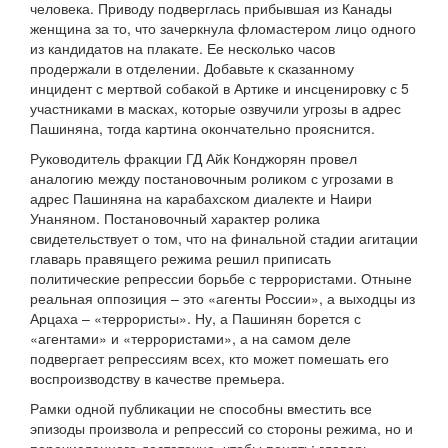
человека. Приводу подверглась прибывшая из Канады
женщина за то, что зачеркнула фломастером лицо одного
из кандидатов на плакате. Ее несколько часов
продержали в отделении. Добавьте к сказанному
инцидент с мертвой собакой в Артике и инсценировку с 5
участниками в масках, которые озвучили угрозы в адрес
Пашиняна, тогда картина окончательно прояснится.
Руководитель фракции ГД Айк Конджорян провел
аналогию между постановочным роликом с угрозами в
адрес Пашиняна на карабахском диалекте и Наири
Унаняном. Постановочный характер ролика
свидетельствует о том, что на финальной стадии агитации
главарь правящего режима решил приписать
политические репрессии борьбе с террористами. Отныне
реальная оппозиция – это «агенты России», а выходцы из
Арцаха – «террористы». Ну, а Пашинян борется с
«агентами» и «террористами», а на самом деле
подвергает репрессиям всех, кто может помешать его
воспроизводству в качестве премьера.
Рамки одной публикации не способны вместить все
эпизоды произвола и репрессий со стороны режима, но и