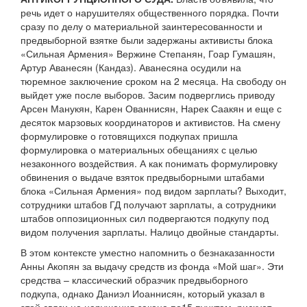
речь идет о нарушителях общественного порядка. Почти
сразу по делу о материальной заинтересованности и
предвыборной взятке были задержаны активисты блока
«Сильная Армения» Вержине Степанян, Гоар Гумашян,
Артур Аванесян (Кандаз). Аванесяна осудили на
тюремное заключение сроком на 2 месяца. На свободу он
выйдет уже после выборов. Засим подверглись приводу
Арсен Манукян, Карен Ованнисян, Нарек Саакян и еще с
десяток марзовых координаторов и активистов. На смену
формулировке о готовящихся подкупах пришла
формулировка о материальных обещаниях с целью
незаконного воздействия. А как понимать формулировку
обвинения о выдаче взяток предвыборными штабами
блока «Сильная Армения» под видом зарплаты? Выходит,
сотрудники штабов ГД получают зарплаты, а сотрудники
штабов оппозиционных сил подвергаются подкупу под
видом получения зарплаты. Налицо двойные стандарты.
В этом контексте уместно напомнить о безнаказанности
Анны Акопян за выдачу средств из фонда «Мой шаг». Эти
средства – классический образчик предвыборного
подкупа, однако Даниэл Иоаннисян, который указал в