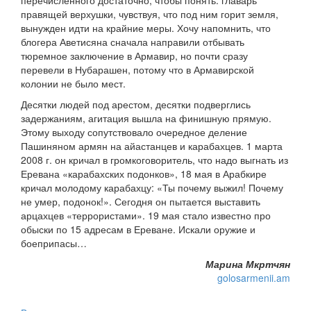
перечисленного достаточно, чтобы понять: главарь
правящей верхушки, чувствуя, что под ним горит земля,
вынужден идти на крайние меры. Хочу напомнить, что
блогера Аветисяна сначала направили отбывать
тюремное заключение в Армавир, но почти сразу
перевели в Нубарашен, потому что в Армавирской
колонии не было мест.
Десятки людей под арестом, десятки подверглись
задержаниям, агитация вышла на финишную прямую.
Этому выходу сопутствовало очередное деление
Пашиняном армян на айастанцев и карабахцев. 1 марта
2008 г. он кричал в громкоговоритель, что надо выгнать из
Еревана «карабахских подонков», 18 мая в Арабкире
кричал молодому карабахцу: «Ты почему выжил! Почему
не умер, подонок!». Сегодня он пытается выставить
арцахцев «террористами». 19 мая стало известно про
обыски по 15 адресам в Ереване. Искали оружие и
боеприпасы…
Марина Мкртчян
golosarmenii.am