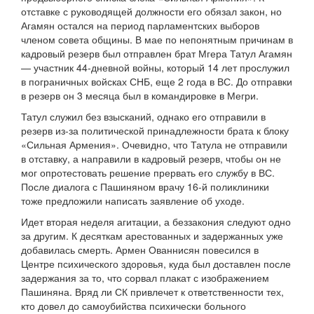
отставке с руководящей должности его обязал закон, но
Агамян остался на период парламентских выборов
членом совета общины. В мае по непонятным причинам в
кадровый резерв был отправлен брат Мгера Татул Агамян
— участник 44-дневной войны, который 14 лет прослужил
в пограничных войсках СНБ, еще 2 года в ВС. До отправки
в резерв он 3 месяца был в командировке в Мегри.
Татул служил без взысканий, однако его отправили в
резерв из-за политической принадлежности брата к блоку
«Сильная Армения». Очевидно, что Татула не отправили
в отставку, а направили в кадровый резерв, чтобы он не
мог опротестовать решение прервать его службу в ВС.
После диалога с Пашиняном врачу 16-й поликлиники
тоже предложили написать заявление об уходе.
Идет вторая неделя агитации, а беззакония следуют одно
за другим. К десяткам арестованных и задержанных уже
добавилась смерть. Армен Ованнисян повесился в
Центре психического здоровья, куда был доставлен после
задержания за то, что сорвал плакат с изображением
Пашиняна. Вряд ли СК привлечет к ответственности тех,
кто довел до самоубийства психически больного