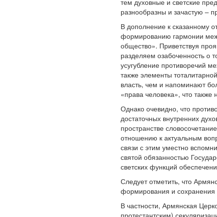
тем духовные и светские пре
разнообразны и зачастую – 
В дополнение к сказанному о
формированию гармонии между
общество». Приветствуя проя
разделяем озабоченность о 
усугубление противоречий м
также элементы тоталитарной
власть, чем и напоминают бо
«права человека», что также
Однако очевидно, что против
достаточных внутренних духо
пространстве словосочетание
отношению к актуальным вопр
связи с этим уместно вспомн
святой обязанностью Государс
светских функций обеспечени
Следует отметить, что Армян
формирования и сохранения 
В частности, Армянская Церк
протестантским) секуляризац