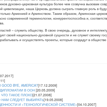
еков духовно-церковная культура более чем созвучна вызовам сов
й цивилизации, наша Церковь должна сыграть главную роль в бу
я только Арменией и Армянством. Таким образом, Армянская церк
асно современной терминологии, конкурентоспособна и, соответств
ва.
властей – служить обществу. В свою очередь, духовное и интеллек
дует своей национально-духовной сущности и не служит своему гос
зрабатывать и осуществлять проекты, которые создадут в обществ
.07.2017]
011]
И GOOD BYE, AMERICA?
[17.12.2009]
 ДИПЛОМАТИИ В ООН
[20.05.2009]
 ЧТО ТАКОЕ ПЛОХО
[21.07.2008]
О НАМ СЛЕДУЕТ ВЫБИРАТЬ
[19.05.2008]
ЦЕННОСТИ И «ТЕХНОЛОГИЧЕСКОЙ СИСТЕМЕ»
[04.10.2007]