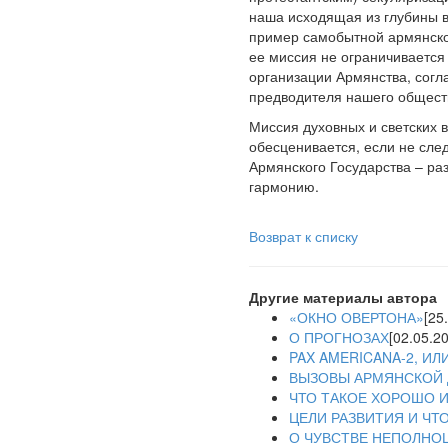
наша исходящая из глубины в
пример самобытной армянско
ее миссия не ограничиваетс
организации Армянства, согл
предводителя нашего общест
Миссия духовных и светских 
обесценивается, если не сле
Армянского Государства – ра
гармонию.
Возврат к списку
Другие материалы автора
«ОКНО ОВЕРТОНА»
[25
О ПРОГНОЗАХ
[02.05.2
PAX AMERICANA-2, ИЛ
ВЫЗОВЫ АРМЯНСКОЙ
ЧТО ТАКОЕ ХОРОШО И
ЦЕЛИ РАЗВИТИЯ И ЧТ
О ЧУВСТВЕ НЕПОЛНО