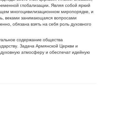
ременной глобализации. Являя собой яркий
дущем многоцивилизационном миропорядке, и
овь, веками занимающаяся вопросами
енно, обязана взять на себя роль духовного
туальное содержание общества
ударству. Задача Армянской Церкви и
е духовную атмосферу и обеспечат идейную