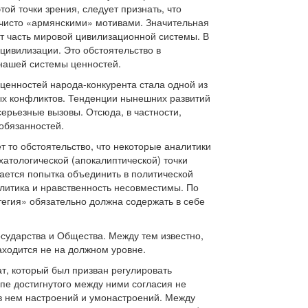
ой точки зрения, следует признать, что
 чисто «армянскими» мотивами. Значительная
ет часть мировой цивилизационной системы. В
цивилизации. Это обстоятельство в
 нашей системы ценностей.
ценностей народа-конкурента стала одной из
ых конфликтов. Тенденции нынешних развитий
ерьезные вызовы. Отсюда, в частности,
обязанностей.
т то обстоятельство, что некоторые аналитики
атологической (апокалиптической) точки
лается попытка объединить в политической
олитика и нравственность несовместимы. По
тегия» обязательно должна содержать в себе
сударства и Общества. Между тем известно,
аходится не на должном уровне.
т, который был призван регулировать
пе достигнутого между ними согласия не
 в нем настроений и умонастроений. Между