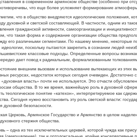
дставления в современном армянском обществе (особенно при отс
противоречивы, что еще более усложняет формирование атмосферы
тметим, что в общество внедряются идеологические положения, ко
 духовной и светской составляющей. В частности, одним из тако
вления гражданской активности, самоорганизации и инициативнос
том, что такая форма и содержание организации общества предпо
ежду его различными сегментами. По нашему мнению, некоторые п
 идеологии, поскольку пытаются закрепить в сознании людей неи
льшевистские классовые подходы. Определенные вопросы возникаю
 нередко дает повод к радикальным, формализованным толкования
остояние внешним вызовам и использование вытекающих из этих в
вных ресурсах, недостаток которых сегодня очевиден. Достаточно
 «духовная власть» почти не используется. Это отчасти обусловле
осам общества. В то же время, важнейшую роль в духовной сфере 
ить теологическое понятие «катехон», интерпретируемое как сдерж
тва. Сегодня нужно восстановить эту роль светской власти: госуда
я духовной безопасности.
ская Церковь, Армянское Государство и Армянство в целом наделе
духовного стержня общества.
овь – одна из тех исключительных церквей, которой чужда как при
ия (омирщвление), так и ортодоксальные, крайне консервативные 