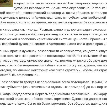
вопрос глобальной безопасности. Рассматривая задачу с эт
духовная безопасность Армянства обусловлена не только
тей носит общечеловеческий характер и, таким образом, составля
что духовные ценности Армянства являются субъектами глобальной 
йне важно, но, в то же время, не является гарантом безопасности
тизирована как никогда. Расшатывание и дезорганизация системы 
информационных войн, которые ведутся в контексте цивилизацион
ловеческой и особенно христианской системе ценностей брошены с
ты всеобщей духовной системы Армянство имеет свою долю прав и 
енных против духовной безопасности человечества, свидетельствуе
ые политические развития с постисторической, так называемой эсх
ия имеет методологическое значение, поскольку таким образом де
е, и хотя бы теоретически избавиться от того утверждения, что п
сегодня, по мнению некоторых классиков стратегии, «большая стра
может быть эффективной.
безопасности требует использования всего потенциала Церкви, Го
тих субъектов (за исключением отдельных примеров) до сих пор н
, когда Государство и Церковь подписывали соглашение – конкорда
светской властью и обеспечивать гармонию. Однако на данном эта
представить какую бы то ни было гармонию без общества, царящих