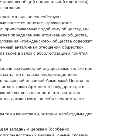
утствии всеобщей национальной идеологии)
 согласия.
торые отнюдь не способствуют
вых является понятие «гражданское
ти, приписываемых подобному обществу, мы
лагает определенную атомизацию общества,
оложения «гражданского» общества содержат
збежный антагонизм отношений общество-
т также в связи с абсолютизацией понятия
м.
ызовов возможностей осуществимо только при
 сказать, что в нашем информационном
но пассивной позицией Армянской Церкви по
играет также Армянское Государство, и в
ивание вседозволенности, что считается
рство должно взять на себя весь комплекс
ны теми качествами, которые необходимы для
сущая западным церквам (особенно
подходы восточных церквей. Иными словами,