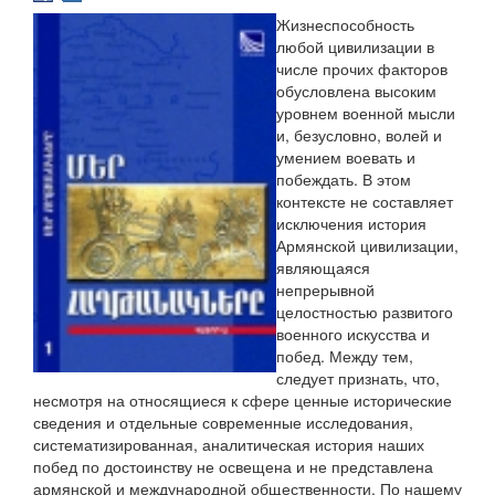
Жизнеспособность
любой цивилизации в
числе прочих факторов
обусловлена высоким
уровнем военной мысли
и, безусловно, волей и
умением воевать и
побеждать. В этом
контексте не составляет
исключения история
Армянской цивилизации,
являющаяся
непрерывной
целостностью развитого
военного искусства и
побед. Между тем,
следует признать, что,
несмотря на относящиеся к сфере ценные исторические
сведения и отдельные современные исследования,
систематизированная, аналитическая история наших
побед по достоинству не освещена и не представлена
армянской и международной общественности. По нашему