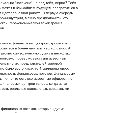
ачально "заточено" не под тебя, верно? Тебя
ва может в ближайшем будущем превратиться в
я идет серьезная работа. В первую очередь
стройиндустрии, можно предположить, что
еской, геоэкономической точек зрения
ов.
читался финансовым центром, кроме всего
роваться в более чем элитных условиях. А
таточно символическую сумму в несколько
алоговую проверку, выставив известным
чень многих представителей мировой
но было всего каких-то 4 миллиона евро,
езопасность финансовых потоков, финансовым
, Кипр, то есть все известные офшоры, не
финансовых центров теперь, когда из-за
я, есть реальные шансы стать серьезными
х финансовых потоков, которые идут из