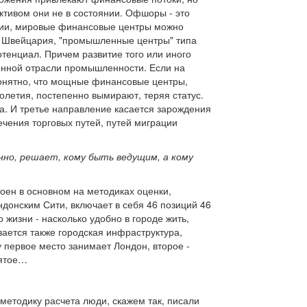
ктивом они не в состоянии. Офшоры - это
ции, мировые финансовые центры можно
ер, Швейцария, "промышленные центры" типа
тенциал. Причем развитие того или иного
енной отрасли промышленности. Если на
понятно, что мощные финансовые центры,
олетия, постепенно вымирают, теряя статус.
ла. И третье направление касается зарождения
ечения торговых путей, путей миграции
нно, решает, кому быть ведущим, а кому
роен в основном на методиках оценки,
донским Сити, включает в себя 46 позиций 46
 жизни - насколько удобно в городе жить,
вается также городская инфраструктура,
 первое место занимает Лондон, второе -
пятое…
 методику расчета люди, скажем так, писали