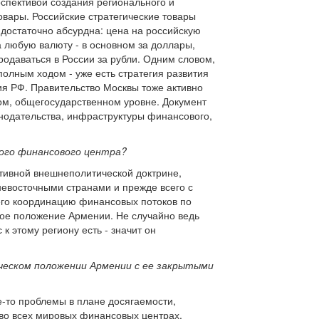
рспективой создания регионального и
овары. Российские стратегические товары
я достаточно абсурдна: цена на российскую
а любую валюту - в основном за доллары,
продаваться в России за рубли. Одним словом,
полным ходом - уже есть стратегия развития
ия РФ. Правительство Москвы тоже активно
ном, общегосударственном уровне. Документ
нодательства, инфраструктуры финансового,
ного финансового центра?
ктивной внешнеполитической доктрине,
жневосточными странами и прежде всего с
его координацию финансовых потоков по
кое положение Армении. Не случайно ведь
к этому региону есть - значит он
ческом положении Армении с ее закрытыми
е-то проблемы в плане досягаемости,
 во всех мировых финансовых центрах,