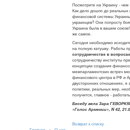
Посмотрите на Украину - чем
Как дело дошло до реальных 
финансовой системы Украины
украинцев? Они попросту боят
Украина была в вашем союзе!.
же самое.
Сегодня необходимо исходить
на полную катушку. Работы п
сотрудничестве в вопросах
сотрудничеству институты пр
концепции создания финансов
межпарламентских встреч ме
финансового центра в РФ и А
двусторонних отношениях, я 
политики, реальных мер, нео
получится, главное - работат
Беседу вела Зара ГЕВОРКЯ
«Голос Армении», N 42, 21.0
Возврат к списку
Главная
⋅
О нас