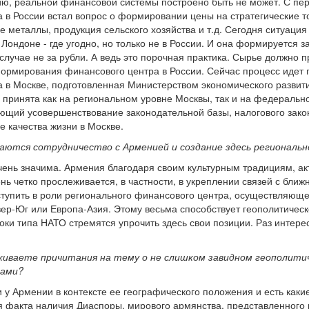
сию, реальной финансовой системы построено быть не может. С пе
 в России встал вопрос о формировании цены на стратегические т
е металлы, продукция сельского хозяйства и т.д. Сегодня ситуаци
ондоне - где угодно, но только не в России. И она формируется з
м случае не за рубли. А ведь это порочная практика. Сырье должно 
 формирования финансового центра в России. Сейчас процесс идет 
 в Москве, подготовленная Министерством экономического развит
ия принята как на региональном уровне Москвы, так и на федераль
ющий усовершенствование законодательной базы, налогового зако
 качества жизни в Москве.
гаются сотрудничество с Арменией и создание здесь региональ
чень значима. Армения благодаря своим культурным традициям, а
нь четко прослеживается, в частности, в укреплении связей с бли
ступить в роли регионального финансового центра, осуществляющ
р-Юг или Европа-Азия. Этому весьма способствует геополитичес
ки типа НАТО стремятся упрочить здесь свои позиции. Раз интерес 
рживаете причитания на тему о не слишком завидном геополити
мами?
 у Армении в контексте ее географического положения и есть каки
ния факта наличия Диаспоры, мирового армянства, представленного