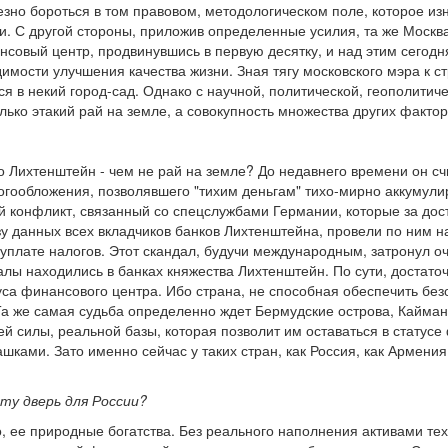
зно бороться в том правовом, методологическом поле, которое изн
ли. С другой стороны, приложив определенные усилия, та же Моск
совый центр, продвинувшись в первую десятку, и над этим сегодн
димости улучшения качества жизни. Зная тягу московского мэра к 
я в некий город-сад. Однако с научной, политической, геополитич
лько этакий рай на земле, а совокупность множества других фактор
о Лихтенштейн - чем не рай на земле? До недавнего времени он с
логообложения, позволявшего "тихим деньгам" тихо-мирно аккумули
конфликт, связанный со спецслужбами Германии, которые за дос
у данных всех вкладчиков банков Лихтенштейна, провели по ним н
уплате налогов. Этот скандал, будучи международным, затронул о
лы находились в банках княжества Лихтенштейн. По сути, достаточ
туса финансового центра. Ибо страна, не способная обеспечить б
Та же самая судьба определенно ждет Бермудские острова, Кайманы
 силы, реальной базы, которая позволит им оставаться в статусе 
ашками. Зато именно сейчас у таких стран, как Россия, как Армени
ту дверь для России?
но, ее природные богатства. Без реального наполнения активами те