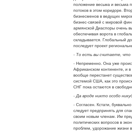
положение весьма и весьма п
потоков в этом коридоре. Вто
бизнесменов в ведущих миров
бизнес-связей с мировой фин
армянской Диаспоры очень вы
обеспечивая ворота в глобаль
складывается. Глобальный до
последует проект региональн
- То есть вы считаете, чт
- Непременно. Она уже проис
Африканском континенте, и в
вообще перестанет существов
системой США, как это проис
СНГ пока остаются в свободн
- Да вроде никто особо ни
- Согласен. Кстати, букваль
следует предпринять для спа
своим новым членам. Им пред
политических вопросов в экон
проблем, удорожание жизни в