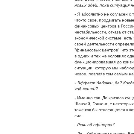
новых идей, пока ситуация 
- Я абсолютно не согласен с
что-то свое, продвигать нов
финансовых центров в России
нестабильности, отказа от ст
экономической системе, есть 
своей деятельности определи
"финансовых центров": что эт
в одних и тех же условиях од
функционировавшая до кризиса
ситуации, которую мы наблюд
новое, повлияв тем самым на
- Эффект бабочки, да? Когд
ход вещей?
- Именно так. До кризиса су
Шанхай, Гонконг, с некоторы
тоже как бы относящаяся к к
сил.
- Речь об офшорах?
- Да…Каймановы острова, Бер