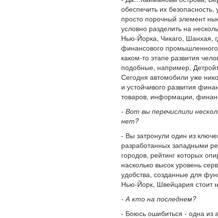
обеспечить их безопасность,
просто порочный элемент ны
условно разделить на нескол
Нью-Йорка, Чикаго, Шанхая, 
финансового промышленного 
каком-то этапе развития чел
подобные, например, Детройт
Сегодня автомобили уже нико
и устойчивого развития фина
товаров, информации, финан
- Вот вы перечислили неско
нет?
- Вы затронули один из ключ
разработанных западными рей
городов, рейтинг которых опи
насколько высок уровень сер
удобства, созданные для фун
Нью-Йорк, Швейцария стоит н
- А кто на последнем?
- Боюсь ошибиться - одна из 