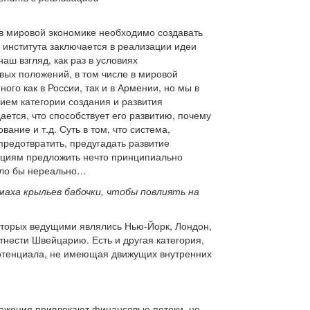
й в мировой экономике необходимо создавать
 института заключается в реализации идеи
ш взгляд, как раз в условиях
евых положений, в том числе в мировой
ого как в России, так и в Армении, но мы в
ием категории создания и развития
ается, что способствует его развитию, почему
ание и т.д. Суть в том, что система,
предотвратить, предугадать развитие
ациям предложить нечто принципиально
было бы нереально…
маха крыльев бабочки, чтобы повлиять на
которых ведущими являлись Нью-Йорк, Лондон,
тнести Швейцарию. Есть и другая категория,
 потенциала, не имеющая движущих внутренних
бложения привлекают финансовые потоки, но