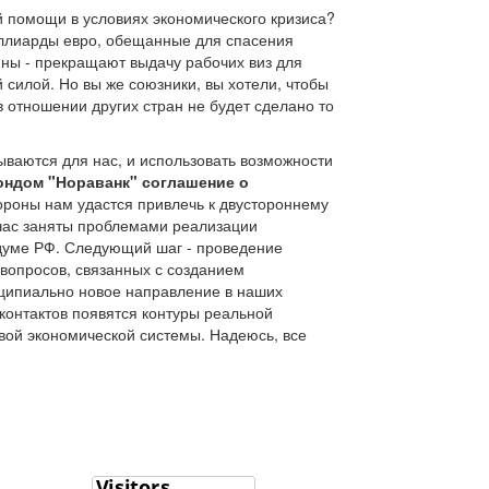
й помощи в условиях экономического кризиса?
миллиарды евро, обещанные для спасения
ны - прекращают выдачу рабочих виз для
 силой. Но вы же союзники, вы хотели, чтобы
в отношении других стран не будет сделано то
ываются для нас, и использовать возможности
ндом "Нораванк" соглашение о
ороны нам удастся привлечь к двустороннему
йчас заняты проблемами реализации
сдуме РФ. Следующий шаг - проведение
вопросов, связанных с созданием
инципиально новое направление в наших
контактов появятся контуры реальной
вой экономической системы. Надеюсь, все