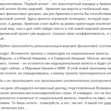
ерспективное. Первый аспект - это транспортный коридор и Армен
рой аспект более широкий - Армения как ворота в глобальный мир.
ых финансовых центрах, как раз Армения и могла бы способствов
ансовой элитой. Здесь кроется огромный потенциал, который еще 
сок, и думаю, Армении стоит выйти за рамки ориентации исключит
ный мир, она и для себя найдет место в той новой мировой экономи
кризисный проект уже выдохся, показал свою неэффективность, и
ый.
о будет происходить регионализация мировой финансовой систе
ходит. Вспомните проекты с переходом на национальные валюты. У
 Европе, и в Южной Америке, и в Северной Америке. Многие экспе
ать, точнее - он останется как наднациональная валюта и будет 
ходит сейчас, а Мировым банком и МВФ. В этой новой экономике ев
ом полете, не определившись, к какому проекту присоединиться ил
куда и не приглашает или приглашает исключительно риторичес
но на днях обсуждался интересный доклад, подготовленный Всемирн
сения экономик восточноевропейских стран. И очевидно, что не бо
лагается отказаться от национальной валюты, перейти на евро, н
омике. То бишь хотите - пожалуйста, а нет, так нет. А какой это уд
 несколько раз…