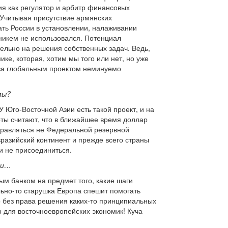
ия как регулятор и арбитр финансовых
 Учитывая присутствие армянских
ать России в установлении, налаживании
никем не использовался. Потенциал
ельно на решения собственных задач. Ведь,
ке, которая, хотим мы того или нет, но уже
 за глобальным проектом неминуемо
мы?
 Юго-Восточной Азии есть такой проект, и на
рты считают, что в ближайшее время доллар
управляться не Федеральной резервной
разийский континент и прежде всего страны
и не присоединиться.
ки…
ым банком на предмет того, какие шаги
льно-то старушка Европа спешит помогать
о без права решения каких-то принципиальных
ар для восточноевропейских экономик! Куча