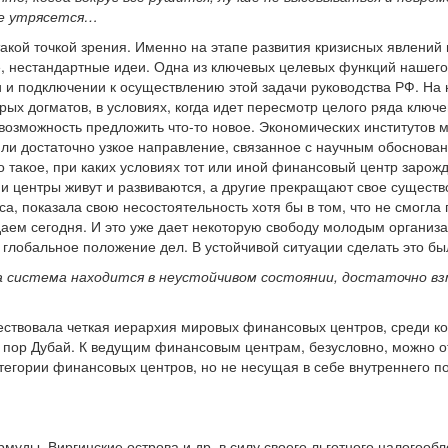
не утрясется…
 такой точкой зрения. Именно на этапе развития кризисных явлени
ые, нестандартные идеи. Одна из ключевых целевых функций нашего
 и подключении к осуществлению этой задачи руководства РФ. На на
арых догматов, в условиях, когда идет пересмотр целого ряда ключ
возможность предложить что-то новое. Экономических институтов мн
ли достаточно узкое направление, связанное с научным обоснован
о такое, при каких условиях тот или иной финансовый центр зарожд
ни центры живут и развиваются, а другие прекращают свое существов
, показала свою несостоятельность хотя бы в том, что не смогла 
аем сегодня. И это уже дает некоторую свободу молодым организ
 глобальное положение дел. В устойчивой ситуации сделать это 
а система находится в неустойчивом состоянии, достаточно вз
ществовала четкая иерархия мировых финансовых центров, среди 
х пор Дубай. К ведущим финансовым центрам, безусловно, можно о
атегории финансовых центров, но не несущая в себе внутреннего
муды, Виргинские острова и др. в силу своего льготного налогоо