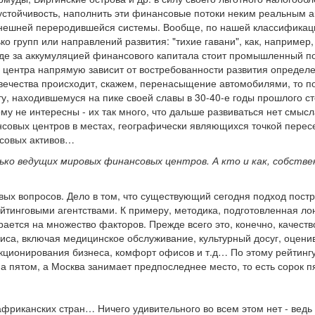
 устойчивость, наполнить эти финансовые потоки неким реальным а
нешней переродившейся системы. Вообще, по нашей классифика
ько групп или направлений развития: "тихие гавани", как, наприм
где за аккумуляцией финансового капитала стоит промышленный по
центра напрямую зависит от востребованности развития определ
овечества происходит, скажем, перенасыщение автомобилями, то 
у, находившемуся на пике своей славы в 30-40-е годы прошлого ст
му не интересны - их так много, что дальше развиваться нет смыс
нсовых центров в местах, географически являющихся точкой перес
совых активов…
лько ведущих мировых финансовых центров. А кто и как, собстве
евых вопросов. Дело в том, что существующий сегодня подход пост
тинговыми агентствами. К примеру, методика, подготовленная лон
рается на множество факторов. Прежде всего это, конечно, качество
виса, включая медицинское обслуживание, культурный досуг, оцени
кционирования бизнеса, комфорт офисов и т.д… По этому рейтингу
а пятом, а Москва занимает предпоследнее место, то есть сорок 
африканских стран… Ничего удивительного во всем этом нет - ведь