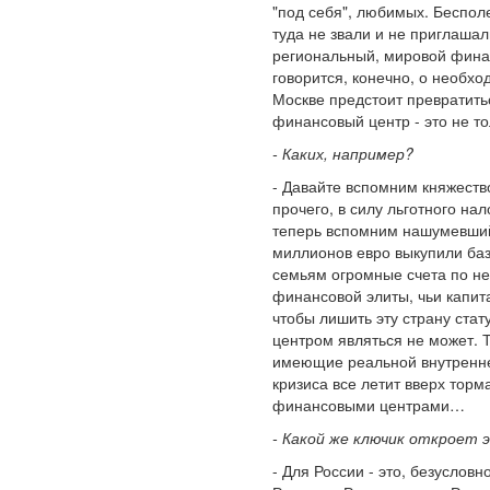
"под себя", любимых. Бесполе
туда не звали и не приглаша
региональный, мировой финан
говорится, конечно, о необхо
Москве предстоит превратитьс
финансовый центр - это не то
- Каких, например?
- Давайте вспомним княжеств
прочего, в силу льготного на
теперь вспомним нашумевший 
миллионов евро выкупили баз
семьям огромные счета по не
финансовой элиты, чьи капита
чтобы лишить эту страну ста
центром являться не может. 
имеющие реальной внутренней
кризиса все летит вверх торм
финансовыми центрами…
- Какой же ключик откроет э
- Для России - это, безуслов