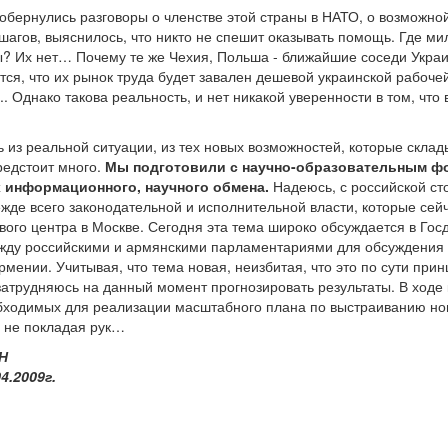
 обернулись разговоры о членстве этой страны в НАТО, о возможно
шагов, выяснилось, что никто не спешит оказывать помощь. Где 
? Их нет… Почему те же Чехия, Польша - ближайшие соседи Украи
ся, что их рынок труда будет завален дешевой украинской рабочей
. Однако такова реальность, и нет никакой уверенности в том, что 
 из реальной ситуации, из тех новых возможностей, которые склад
редстоит много.
Мы подготовили с научно-образовательным фо
 информационного, научного обмена.
Надеюсь, с российской ст
ежде всего законодательной и исполнительной власти, которые се
ого центра в Москве. Сегодня эта тема широко обсуждается в Го
жду российскими и армянскими парламентариями для обсуждения 
рмении. Учитывая, что тема новая, неизбитая, что это по сути пр
затрудняюсь на данный момент прогнозировать результаты. В ходе 
бходимых для реализации масштабного плана по выстраиванию но
ь не покладая рук…
Н
4.2009г.