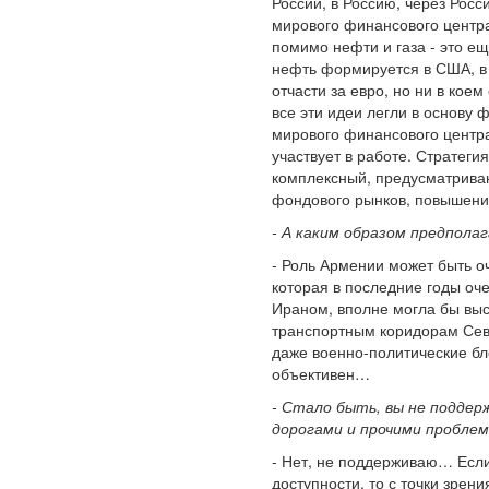
России, в Россию, через Рос
мирового финансового центра
помимо нефти и газа - это ещ
нефть формируется в США, в Л
отчасти за евро, но ни в кое
все эти идеи легли в основу
мирового финансового центра
участвует в работе. Стратег
комплексный, предусматрива
фондового рынков, повышение
- А каким образом предпола
- Роль Армении может быть о
которая в последние годы оче
Ираном, вполне могла бы вы
транспортным коридорам Севе
даже военно-политические бло
объективен…
- Стало быть, вы не подде
дорогами и прочими пробле
- Нет, не поддерживаю… Если
доступности, то с точки зре