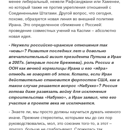
менее либеральный, нежели Рафсанджани или Хаменеи,
но который также не против укрепления отношений с
Соединенными Штатами. Другой вопрос, что сегодня,
похоже, образуется новая линия во внешней политике
Ирана. Это определенное сближение с Россией:
проведение совместных учений на Каспии – абсолютно
новая идея.
- Неужели российско-иранские отношения так
«новы»? Развития последних лет и довольно
впечатлительный визит президента Путина в Иран
в 2007г. (впервые после Брежнева), роль России в
ООН как вечной кормилицы Ирана и его «ядра»
отнюдь не говорят об этом. Кстати, если Иран
действительно становится форпостом США, как в
таком случае решается вопрос «Набукко»? Россия
готова даже развязать войну для исключения
строительства «Набукко», а Иран заявил, что его
участие в проекте века не исключается.
- Знаете ли, мы просто должны научиться думать немного
иначе. Прежние стереотипы, которыми мы до сих пор
руководствовались, мол, это союзник того-то, а этот –
другого, больше не срабатывают. Сложилась так