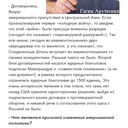
- Договорились.
Вокруг
американского присутствия в Центральной Азии. Если
проанализируем первую «холодную войну», то увидим,
что этой «войне» были присущи моменты разрядки
(сегодня это называют «перезагрузкой-разгрузкой»). Так
или иначе, сегодня во взаимоотношениях двух
сверхдержав что-то меняется, а это означает, что
Соединенные Штаты вступают во взаимоотношения со
своими конкурентами. Раньше такого не было. Второй
блок договоренностей касался ядерных боеголовок:
подписан Меморандум о «совместном понимании» (а не
сам документ), в рамках которого предусмотрено
ограничить ядерные боеголовки до 1500 единиц. Это
очень интересное явление в том плане, что семь лет
назад США приняли одностороннее решение, выйдя из
подписанного ранее договора о противоракетной
обороне, и никакой речи о согласовании этого шага с
Россией не было.
- Что является причиной изменения американской
политики?