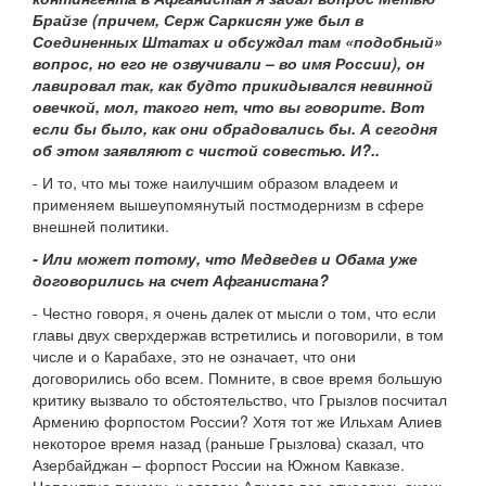
Брайзе (причем, Серж Саркисян уже был в
Соединенных Штатах и обсуждал там «подобный»
вопрос, но его не озвучивали – во имя России), он
лавировал так, как будто прикидывался невинной
овечкой, мол, такого нет, что вы говорите. Вот
если бы было, как они обрадовались бы. А сегодня
об этом заявляют с чистой совестью. И?..
- И то, что мы тоже наилучшим образом владеем и
применяем вышеупомянутый постмодернизм в сфере
внешней политики.
- Или может потому, что Медведев и Обама уже
договорились на счет Афганистана?
- Честно говоря, я очень далек от мысли о том, что если
главы двух сверхдержав встретились и поговорили, в том
числе и о Карабахе, это не означает, что они
договорились обо всем. Помните, в свое время большую
критику вызвало то обстоятельство, что Грызлов посчитал
Армению форпостом России? Хотя тот же Ильхам Алиев
некоторое время назад (раньше Грызлова) сказал, что
Азербайджан – форпост России на Южном Кавказе.