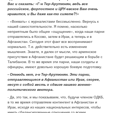
Вас и сказать: «Г-н Тер-Арутюнян, ведь все
российское, форпостное и ЦРУ-евское Вам очень
нравится, и Вы даже как-то сияете?!»
- «Воевать» с журналистами бессмысленно. Вернусь к
нашей самостоятельности. Я помню, насколько
неприятным было общее «ощущение», когда наши парни
отправлялись в Косово, затем в Ирак, а теперь и в
Афганистан. Сегодня этот факт все воспринимают
нормально. Т.е. действительно есть изменение
мышления. Знаете, я далек от мысли, что армянское
присутствие в Афганистане будет решающим в борьбе с
Талибаном. В то же время эти парни, наши солдаты и
офицеры, имеют довольно хорошую боевую подготовку.
- Отнюдь нет, г-н Тер-Арутюнян. Эти парни,
отправляющиеся в Афганистан или Ирак, скорее,
несут с собой весть о сдвиге нашего военно-
политического вектора.
- Да, это так, и мы показываем, что, будучи членом ОДКБ,
в то же время отправляем контингент в Афганистан и
Ирак, исходя из наших национальных интересов, чтобы
иметь сбалансированные отношения со всеми.