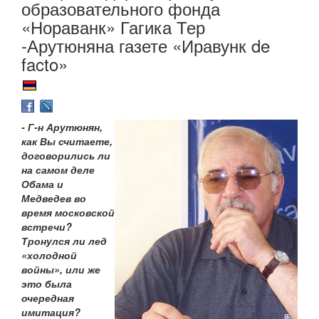
образовательного фонда
«Нораванк» Гагика Тер
-Арутюняна газете «Иравунк de
facto»
- Г-н Арутюнян,
как Вы считаете,
договорились ли
на самом деле
Обама и
Медведев во
время московской
встречи?
Тронулся ли лед
«холодной
войны», или же
это была
очередная
имитация?