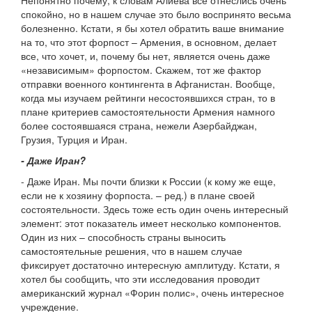
Непонятно почему, к словам Алиева все отнеслись очень
спокойно, но в нашем случае это было воспринято весьма
болезненно. Кстати, я бы хотел обратить ваше внимание
на то, что этот форпост – Армения, в основном, делает
все, что хочет, и, почему бы нет, является очень даже
«независимым» форпостом. Скажем, тот же фактор
отправки военного контингента в Афганистан. Вообще,
когда мы изучаем рейтинги несостоявшихся стран, то в
плане критериев самостоятельности Армения намного
более состоявшаяся страна, нежели Азербайджан,
Грузия, Турция и Иран.
- Даже Иран?
- Даже Иран. Мы почти близки к России (к кому же еще,
если не к хозяину форпоста. – ред.) в плане своей
состоятельности. Здесь тоже есть один очень интересный
элемент: этот показатель имеет несколько компонентов.
Один из них – способность страны выносить
самостоятельные решения, что в нашем случае
фиксирует достаточно интересную амплитуду. Кстати, я
хотел бы сообщить, что эти исследования проводит
американский журнал «Форин полис», очень интересное
учреждение.