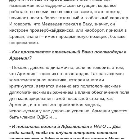
называемая постмодернистская ситуация, когда все
работают со всеми, все воюют со всеми, и это подход
начинает носить более тотальный и глобальный характер.
И говорить, что Медведев поехал в Баку, значит, он
настроен проазербжайджански, или наоборот, приехал в
Ереван, значит – имеет проармянскую позицию, больше
неприемлемо.
- Как проявляется отмеченный Вами постмодерн в
Армении?
- Похоже, довольно динамично, если не говорить о том,
что Армения – один из его авангардов. Так называемая
комплементарная политика, которая многими
критикуется, является именно его политологическим и
дипломатическим выражением в плане обеспечения поля
для маневрирования такой несильной страны, как
Армения, и это весьма приемлемая модель,
используемая у нас довольно успешно. Армении удается
быть членом ОДКБ и …
- И посылать войска в Афганистан к НАТО … Два
года назад, когда по случаю отправки военного
контингента в Афганистан я задал вопрос Метью