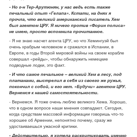
- Но г-н Тер-Арутюнян, у нас ведь есть также
печальный опыт «Гелапа». Кстати, на днях я
прочла, что великий американский писатель Хем
был агентом ЦРУ. Я ничего против «Форин полиса»
не имею, просто вспомнила прочитанное.
- Я не знаю насчет агента ЦРУ, но что Хемингуэй был
очень храбрым человеком и сражался в Испании, в
Европе, в годы Второй мировой войны на своем корабле
совершал «рейды», чтобы обнаружить немецкие
подводные лодки, это факт.
- И что самое печальное – великий Хем в лесу, под
платанами, выстрелил в себя из своего же ружья,
покончил с собой, и его нет. «Будучи» агентом ЦРУ.
Вернемся к нашей самостоятельности.
- Вернемся. Я тоже очень люблю великого Хема. Хорошо,
что в одном вопросе наши мнения совпадают. Сегодня,
когда средствам массовой информации говоришь что-то
хорошее об Армении, непонятно почему, сразу же
удостаиваешься ужасной критики.
- Действительно, я хотела раскритиковать именно