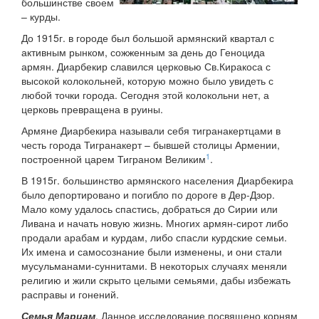
большинстве своем
– курды.
До 1915г. в городе был большой армянский квартал с
активным рынком, сожженным за день до Геноцида
армян. Диарбекир славился церковью Св.Киракоса с
высокой колокольней, которую можно было увидеть с
любой точки города. Сегодня этой колокольни нет, а
церковь превращена в руины.
Армяне Диарбекира называли себя тигранакертцами в
честь города Тигранакерт – бывшей столицы Армении,
1
построенной царем Тиграном Великим
.
В 1915г. большинство армянского населения Диарбекира
было депортировано и погибло по дороге в Дер-Дзор.
Мало кому удалось спастись, добраться до Сирии или
Ливана и начать новую жизнь. Многих армян-сирот либо
продали арабам и курдам, либо спасли курдские семьи.
Их имена и самосознание были изменены, и они стали
мусульманами-суннитами. В некоторых случаях меняли
религию и жили скрыто целыми семьями, дабы избежать
расправы и гонений.
Семья Мариам
. Данное исследование посвящено корням