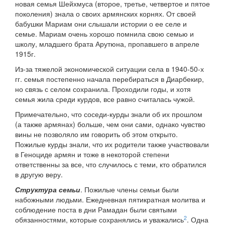
новая семья Шейхмуса (второе, третье, четвертое и пятое
поколения) знала о своих армянских корнях. От своей
бабушки Мариам они слышали истории о ее селе и
семье. Мариам очень хорошо помнила свою семью и
школу, младшего брата Арутюна, пропавшего в апреле
1915г.
Из-за тяжелой экономической ситуации села в 1940-50-х
гг. семья постепенно начала перебираться в Диарбекир,
но связь с селом сохранила. Проходили годы, и хотя
семья жила среди курдов, все равно считалась чужой.
Примечательно, что соседи-курды знали об их прошлом
(а также армянах) больше, чем они сами, однако чувство
вины не позволяло им говорить об этом открыто.
Пожилые курды знали, что их родители также участвовали
в Геноциде армян и тоже в некоторой степени
ответственны за все, что случилось с теми, кто обратился
в другую веру.
Структура семьи
. Пожилые члены семьи были
набожными людьми. Ежедневная пятикратная молитва и
соблюдение поста в дни Рамадан были святыми
2
обязанностями, которые сохранялись и уважались
. Одна