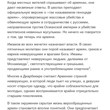
Когда местных жителей спрашивают об армянах, они
дают несвязные ответы. В школах преподают
официальную версию о «так называемом геноциде
армян», опровергающую массовые убийства и
обвиняющую армян в сотрудничестве с русскими,
направленном против Османской империи и убийстве
миллионов невинных мусульман. Но ничего не говорится
о том, где теперь эти армяне.
Имамов во всех мечетях назначают власти. В своих
пятничных молитвах они порой называют армян, греков и
евреев неверующими и врагами Бога. Имамы
представляют неверующих людьми, далекими от
7
Мохаммеда
, святотатствующими и грешными,
8
продающими ракию и употребляющими спиртное
.
Многие в Диарбекире считают Армению страной
неверующих, в которой люди пьют на улицах, а девушки
носят открытую одежду, что крайне соблазнительно для
молодых, однако воспринимается крайне отрицательно
старшим поколением.
В таком окружении скрытая жизнь верообращенных
армян становится вполне понятной. Они предпочитают