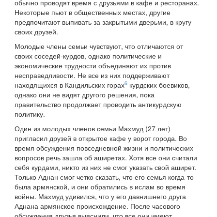
обычно проводят время с друзьями в кафе и ресторанах.
Некоторые пьют в общественных местах, другие
предпочитают выпивать за закрытыми дверьми, в кругу
своих друзей.
Молодые члены семьи чувствуют, что отличаются от
своих соседей-курдов, однако политические и
экономические трудности объединяют их против
несправедливости. Не все из них поддерживают
6
находящихся в Кандильских горах
курдских боевиков,
однако они не видят другого решения, пока
правительство продолжает проводить антикурдскую
политику.
Один из молодых членов семьи Махмуд (27 лет)
пригласил друзей в открытое кафе у ворот города. Во
время обсуждения повседневной жизни и политических
вопросов речь зашла об аширетах. Хотя все они считали
себя курдами, никто из них не смог указать свой аширет.
Только Аднан смог четко сказать, что его семья когда-то
была армянской, и они обратились в ислам во время
войны. Махмуд удивился, что у его давнишнего друга
Аднана армянское происхождение. После часового
обсуждения друзья выяснили, что все они имеют