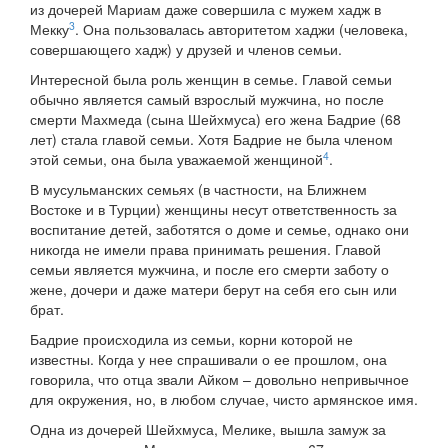
из дочерей Мариам даже совершила с мужем хадж в
3
Мекку
. Она пользовалась авторитетом хаджи (человека,
совершающего хадж) у друзей и членов семьи.
Интересной была роль женщин в семье. Главой семьи
обычно является самый взрослый мужчина, но после
смерти Махмеда (сына Шейхмуса) его жена Бадрие (68
лет) стала главой семьи. Хотя Бадрие не была членом
4
этой семьи, она была уважаемой женщиной
.
В мусульманских семьях (в частности, на Ближнем
Востоке и в Турции) женщины несут ответственность за
воспитание детей, заботятся о доме и семье, однако они
никогда не имели права принимать решения. Главой
семьи является мужчина, и после его смерти заботу о
жене, дочери и даже матери берут на себя его сын или
брат.
Бадрие происходила из семьи, корни которой не
известны. Когда у нее спрашивали о ее прошлом, она
говорила, что отца звали Айком – довольно непривычное
для окружения, но, в любом случае, чисто армянское имя.
Одна из дочерей Шейхмуса, Мелике, вышла замуж за