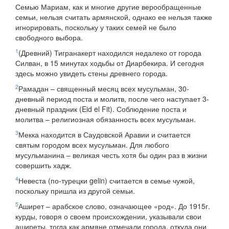
Семью Мариам, как и многие другие верообращенные
семьи, нельзя считать армянской, однако ее нельзя также
игнорировать, поскольку у таких семей не было
свободного выбора.
1
(Древний) Тигранакерт находился недалеко от города
Силван, в 15 минутах ходьбы от Диарбекира. И сегодня
здесь можно увидеть стены древнего города.
2
Рамадан – священный месяц всех мусульман, 30-
дневный период поста и молитв, после чего наступает 3-
дневный праздник (Eid el Fit). Соблюдение поста и
молитва – религиозная обязанность всех мусульман.
3
Мекка находится в Саудовской Аравии и считается
святым городом всех мусульман. Для любого
мусульманина – великая честь хотя бы один раз в жизни
совершить хадж.
4
Невеста (по-турецки gelin) считается в семье чужой,
поскольку пришла из другой семьи.
5
Аширет – арабское слово, означающее «род». До 1915г.
курды, говоря о своем происхождении, указывали свои
аширеты, тогда как армяне отмечали города, откуда они