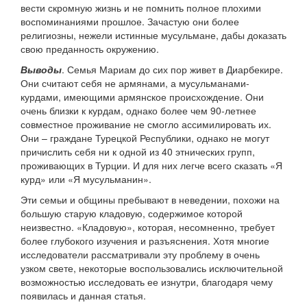
вести скромную жизнь и не помнить полное плохими
воспоминаниями прошлое. Зачастую они более
религиозны, нежели истинные мусульмане, дабы доказать
свою преданность окружению.
Выводы
. Семья Мариам до сих пор живет в Диарбекире.
Они считают себя не армянами, а мусульманами-
курдами, имеющими армянское происхождение. Они
очень близки к курдам, однако более чем 90-летнее
совместное проживание не смогло ассимилировать их.
Они – граждане Турецкой Республики, однако не могут
причислить себя ни к одной из 40 этнических групп,
проживающих в Турции. И для них легче всего сказать «Я
курд» или «Я мусульманин».
Эти семьи и общины пребывают в неведении, похожи на
большую старую кладовую, содержимое которой
неизвестно. «Кладовую», которая, несомненно, требует
более глубокого изучения и разъяснения. Хотя многие
исследователи рассматривали эту проблему в очень
узком свете, некоторые воспользовались исключительной
возможностью исследовать ее изнутри, благодаря чему
появилась и данная статья.