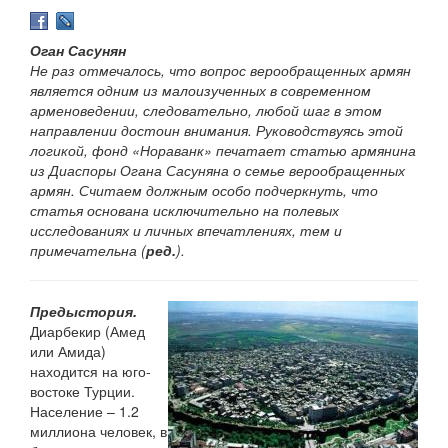
Оган Сасунян
Не раз отмечалось, что вопрос верообращенных армян
является одним из малоизученных в современном
арменоведении, следовательно, любой шаг в этом
направлении достоин внимания. Руководствуясь этой
логикой, фонд «Нораванк» печатает статью армянина
из Диаспоры Огана Сасуняна о семье верообращенных
армян. Считаем должным особо подчеркнуть, что
статья основана исключительно на полевых
исследованиях и личных впечатлениях, тем и
примечательна (
ред.
).
Предыстория.
Диарбекир (Амед
или Амида)
находится на юго-
востоке Турции.
Население – 1.2
миллиона человек, в