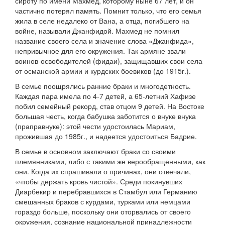
сироту по имени Махмед, которому ныне 67 лет, и он
частично потерял память. Помнит только, что его семья
жила в селе недалеко от Вана, а отца, погибшего на
войне, называли Джанфидой. Махмед не помнил
название своего села и значение слова «Джанфида»,
непривычное для его окружения. Так армяне звали
воинов-освободителей (фидаи), защищавших свои села
от османской армии и курдских боевиков (до 1915г.).
В семье поощрялись ранние браки и многодетность.
Каждая пара имела по 4-7 детей, а 65-летний Хафизе
побил семейный рекорд, став отцом 9 детей. На Востоке
большая честь, когда бабушка заботится о внуке внука
(праправнуке): этой чести удостоилась Мариам,
прожившая до 1985г., и надеется удостоиться Бадрие.
В семье в основном заключают браки со своими
племянниками, либо с такими же верообращенными, как
они. Когда их спрашивали о причинах, они отвечали,
«чтобы держать кровь чистой». Среди покинувших
Диарбекир и перебравшихся в Стамбул или Германию
смешанных браков с курдами, турками или немцами
гораздо больше, поскольку они оторвались от своего
окружения, сознание национальной принадлежности