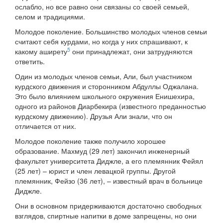
ослабло, но все равно они связаны со своей семьей,
селом и традициями.
Молодое поколение. Большинство молодых членов семьи
считают себя курдами, но когда у них спрашивают, к
5
какому аширету
они принадлежат, они затрудняются
ответить.
Один из молодых членов семьи, Али, был участником
курдского движения и сторонником Абдуллы Оджалана.
Это было влиянием школьного окружения Енишехира,
одного из районов Диарбекира (известного преданностью
курдскому движению). Друзья Али знали, что он
отличается от них.
Молодое поколение также получило хорошее
образование. Махмуд (29 лет) закончил инженерный
факультет университета Диджле, а его племянник Фейял
(25 лет) – юрист и член левацкой группы. Другой
племянник, Фейзо (36 лет), – известный врач в больнице
Диджле.
Они в основном придерживаются достаточно свободных
взглядов, спиртные напитки в доме запрещены, но они