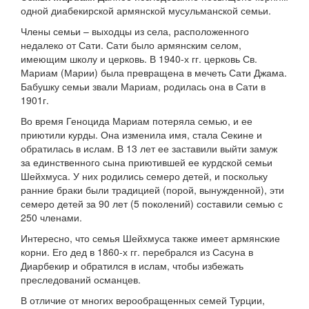
одной диабекирской армянской мусульманской семьи.
Члены семьи – выходцы из села, расположенного
недалеко от Сати. Сати было армянским селом,
имеющим школу и церковь. В 1940-х гг. церковь Св.
Мариам (Марии) была превращена в мечеть Сати Джама.
Бабушку семьи звали Мариам, родилась она в Сати в
1901г.
Во время Геноцида Мариам потеряла семью, и ее
приютили курды. Она изменила имя, стала Секине и
обратилась в ислам. В 13 лет ее заставили выйти замуж
за единственного сына приютившей ее курдской семьи
Шейхмуса. У них родились семеро детей, и поскольку
ранние браки были традицией (порой, вынужденной), эти
семеро детей за 90 лет (5 поколений) составили семью с
250 членами.
Интересно, что семья Шейхмуса также имеет армянские
корни. Его дед в 1860-х гг. перебрался из Сасуна в
Диарбекир и обратился в ислам, чтобы избежать
преследований османцев.
В отличие от многих верообращенных семей Турции,