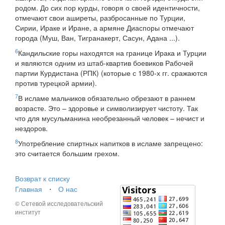
родом. До сих пор курды, говоря о своей идентичности,
отмечают свои аширеты, разбросанные по Турции,
Сирии, Ираке и Иране, а армяне Диаспоры отмечают
города (Муш, Ван, Тигранакерт, Сасун, Адана ...).
6
Кандильские горы находятся на границе Ирака и Турции
и являются одним из штаб-квартив боевиков Рабочей
партии Курдистана (РПК) (которые с 1980-х гг. сражаются
против турецкой армии).
7
В исламе мальчиков обязательно обрезают в раннем
возрасте. Это – здоровье и символизирует чистоту. Так
что для мусульманина необрезанный человек – нечист и
нездоров.
8
Употребление спиртных напитков в исламе запрещено:
это считается большим грехом.
Возврат к списку
Главная
⋅
О нас
© Сетевой исследовательский
институт