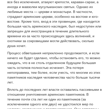
все без исключения, атакуют крепости, караван-сараи, а
иногда и мавзолеи мусульманских святых. Однако их
любимые места — церкви и монастыри. В частности,
страдают армянские церкви, особенно на востоке и юго-
востоке. Кроме того, вход в эти провинции, где находится
большая часть армянского наследия, был недоступен или
запрещен для иностранцев в течение длительного
времени из-за часто происходящих здесь волнений, и
охотники за сокровищами могли действовать, сколько
душа хочет.
Процесс обветшания непреклонно продолжается, и если
ничего не будет сделано, чтобы остановить его, то можно
ожидать, что в не столь отдаленном будущем большая
часть остатков полностью исчезнет. Эта потеря
непоправима, тем более, если учесть, что многим из этих
памятников наследия человечества часто больше тысячи
лет.
Вплоть до последних лет власти оставались пассивными в
отношении уничтожения армянских памятников. В
течение почти ста лет ни один из памятников (за
исключением одного или двух) не удостоился мер по
надзору, сохранению и восстановлению. Они оставлены