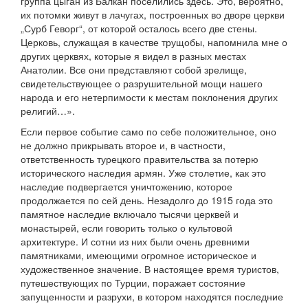
группа цыган из Балкан поселились здесь. Это, вероятно,
их потомки живут в лачугах, построенных во дворе церкви
„Сурб Геворг“, от которой осталось всего две стены.
Церковь, служащая в качестве трущобы, напомнила мне о
других церквях, которые я видел в разных местах
Анатолии. Все они представляют собой зрелище,
свидетельствующее о разрушительной мощи нашего
народа и его нетерпимости к местам поклонения других
религий…».
Если первое событие само по себе положительное, оно
не должно прикрывать второе и, в частности,
ответственность турецкого правительства за потерю
исторического наследия армян. Уже столетие, как это
наследие подвергается уничтожению, которое
продолжается по сей день. Незадолго до 1915 года это
памятное наследие включало тысячи церквей и
монастырей, если говорить только о культовой
архитектуре. И сотни из них были очень древними
памятниками, имеющими огромное историческое и
художественное значение. В настоящее время туристов,
путешествующих по Турции, поражает состояние
запущенности и разрухи, в котором находятся последние