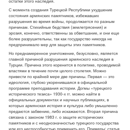
остатки этого наследия.
С момента создания Турецкой Республики ухудшение
состояния армянских памятников, избежавших
разрушения во время войны, продолжается по разным
причинам. Стихийные бедствия (землетрясения) и
эрозия, конечно, ответственны за обветшание, и они еще
более разрушительны, так как государство никогда не
предпринимало мер для защиты этих памятников.
Но преднамеренное уничтожение, безусловно, является
главной причиной разрушения армянского наследия в
Турции. Причина этого коренится в политике, проводимой
властями в течение почти целого столетия. Можно
привести по крайней мере две причины. Первая — это
идеология, глубоко укоренившаяся в официальной
программе преподавания истории. Догмы «турецкого
исторического тезиса» 1930-х гг. можно найти в
официальных документах и научных публикациях, в
которых армянская история и культура либо умышленно
предаются забвению, либо искажаются. Вторая причина
связана с законом 1983 г. о защите исторических
памятников и с неоднозначностью турецкого государства
или его неспособностью применить его. Примеры: статья