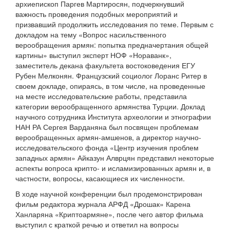
архиепископ Паргев Мартиросян, подчеркнувший
важность проведения подобных мероприятий и
призвавший продолжить исследования по теме. Первым с
докладом на тему «Вопрос насильственного
верообращения армян: попытка предначертания общей
картины» выступил эксперт НОФ «Нораванк»,
заместитель декана факультета востоковедения ЕГУ
Рубен Мелконян. Французский социолог Лоранс Ритер в
своем докладе, опираясь, в том числе, на проведенные
на месте исследовательские работы, представила
категории верообращенного армянства Турции. Доклад
научного сотрудника Института археологии и этнографии
НАН РА Сергея Варданяна был посвящен проблемам
верообращенных армян-амшенов, а директор научно-
исследовательского фонда «Центр изучения проблем
западных армян» Айказун Алврцян представил некоторые
аспекты вопроса крипто- и исламизированных армян и, в
частности, вопросы, касающиеся их численности.
В ходе научной конференции был продемонстрирован
фильм редактора журнала АРФД «Дрошак» Карена
Ханларяна «Криптоармяне», после чего автор фильма
выступил с краткой речью и ответил на вопросы