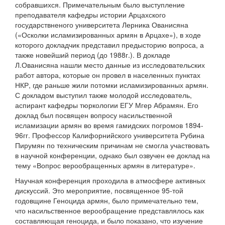
собравшихся. Примечательным было выступление
преподавателя кафедры истории Арцахского
государствненого университета Лерника Ованисяна
(«Осколки исламизированных армян в Арцахе»), в ходе
которого докладчик представил предысторию вопроса, а
также новейший период (до 1988г.). В докладе
Л.Ованисяна нашли место данные из исследовательских
работ автора, которые он провел в населенных пунктах
НКР, где раньше жили потомки исламизированных армян.
С докладом выступил также молодой исследователь,
аспирант кафедры тюркологии ЕГУ Мгер Абрамян. Его
доклад был посвящен вопросу насильственной
исламизации армян во время гамидских погромов 1894-
96гг. Профессор Калифорнийского университета Рубина
Пирумян по техническим причинам не смогла участвовать
в научной конференции, однако был озвучен ее доклад на
тему «Вопрос верообращенных армян в литературе».
Научная конференция проходила в атмосфере активных
дискуссий. Это мероприятие, посвященное 95-той
годовщине Геноцида армян, было примечательно тем,
что насильственное верообращение представлялось как
составляющая геноцида, и было показано, что изучение