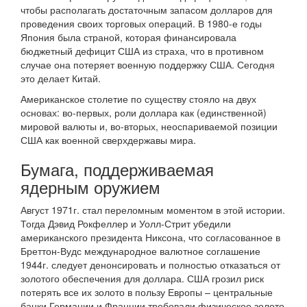
чтобы располагать достаточным запасом долларов для
проведения своих торговых операций. В 1980-е годы
Япония была страной, которая финансировала
бюджетный дефицит США из страха, что в противном
случае она потеряет военную поддержку США. Сегодня
это делает Китай.
Американское столетие по существу стояло на двух
основах: во-первых, роли доллара как (единственной)
мировой валюты и, во-вторых, неоспариваемой позиции
США как военной сверхдержавы мира.
Бумага, поддерживаемая
ядерным оружием
Август 1971г. стал переломным моментом в этой истории.
Тогда Дэвид Рокфеллер и Уолл-Стрит убедили
американского президента Никсона, что согласованное в
Бреттон-Вудс международное валютное соглашение
1944г. следует денонсировать и полностью отказаться от
золотого обеспечения для доллара. США грозил риск
потерять все их золото в пользу Европы – центральные
банки Германии и Франции требовали физическое золото