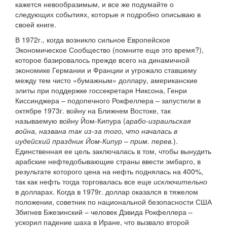
кажется невообразимым, и все же подумайте о
следующих событиях, которые я подробно описываю в
своей книге.
В 1972г., когда возникло сильное Европейское
Экономическое Сообщество (помните еще это время?),
которое базировалось прежде всего на динамичной
экономике Германии и Франции и угрожало ставшему
между тем чисто «бумажным» доллару, американские
элиты при поддержке госсекретаря Никсона, Генри
Киссинджера – подопечного Рокфеллера – запустили в
октябре 1973г. войну на Ближнем Востоке, так
называемую войну Йом-Кипура (
арабо-израильская
война, названа так из-за того, что началась в
иудейский праздник Йом-Кипур – прим. перев.
).
Единственная ее цель заключалась в том, чтобы вынудить
арабские нефтедобывающие страны ввести эмбарго, в
результате которого цена на нефть поднялась на 400%,
так как нефть тогда торговалась все еще
исключительно
в долларах. Когда в 1979г. доллар оказался в тяжелом
положении, советник по национальной безопасности США
Збигнев Бжезинский – человек Дэвида Рокфеллера –
ускорил падение шаха в Иране, что вызвало второй