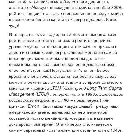
масштабом американского бюджетного дефицита,
агентство
«Moodys»
неожиданно снизило в ноябре 2009г.
рейтинг Греции, что вызвало опасения по поводу кризиса
в еврозоне и бегство капитала из евро в доллар. Какое
чудо!
И теперь, в самый подходящий момент, американские
рейтинговые агентства понизили рейтинг Греции до
уровня «мусорных облигаций» и тем самым привели в
действие новый кризис евро. Одновременно «в самый
подходящий момент» были понижены долговые
обязательства таких намного менее подвергающихся
опасности стран как Португалия и Испания. Выбор
времени очень точен. Остается вопрос: почему выбор
момента рейтинговыми агентствами во время азиатского
кризиса или кризиса
LTCM (хедж-фонд Long Term Capital
Management (LTCM) потерпел крах в 1998г. вследствие
российского дефолта по ГКО – прим. перев.
) или
кризиса «Enron» был таким никудышным? Три крупных
американских агентства являются неотъемлемой
составной частью механизма, который мы называем
долларовой империей. Эта империя сталкивается с
самым серьезным испытанием для своей власти с 1945г.