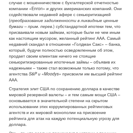
случае с мошенничеством с бухгалтерской отчетностью
компании «Enron» и других американских компаний. Они
содействовали недавней афере с секьюритизацией
(
преобразование задолженности в ликвидные ценные
бумаги – прим. перев.
) субстандартной ипотеки тем, что
присваивали новым займам, которые были не чем иным
как настоящим мусором, желанный рейтинг ААА. Самый
недавний скандал в отношении «Голдман Сакс» – банка,
который, будучи полностью осведомленным об этом,
продает своим клиентам ничего не стоящие
секьюритизированные ипотечные займы – объявив их
надежными – также стал возможным только потому, что
агентства
S&P и «Moodys»
присвоили им высший рейтинг
ААА.
Стратегия элит США по сохранению доллара в качестве
мировой резервной валюты – и тем самым мощи США –
основывается в значительной степени на скрытом
использовании этих коррумпированных рейтинговых
агентств и их мировой монополии на присвоение
рейтинга для атак на каждую потенциальную угрозу для
доллара.