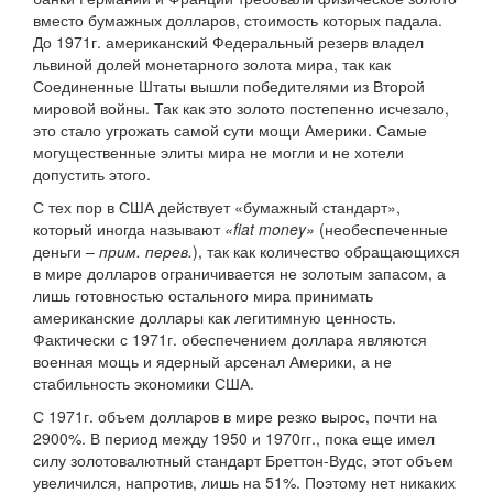
вместо бумажных долларов, стоимость которых падала.
До 1971г. американский Федеральный резерв владел
львиной долей монетарного золота мира, так как
Соединенные Штаты вышли победителями из Второй
мировой войны. Так как это золото постепенно исчезало,
это стало угрожать самой сути мощи Америки. Самые
могущественные элиты мира не могли и не хотели
допустить этого.
С тех пор в США действует «бумажный стандарт»,
который иногда называют
«fiat money»
(необеспеченные
деньги –
прим. перев.
), так как количество обращающихся
в мире долларов ограничивается не золотым запасом, а
лишь готовностью остального мира принимать
американские доллары как легитимную ценность.
Фактически с 1971г. обеспечением доллара являются
военная мощь и ядерный арсенал Америки, а не
стабильность экономики США.
С 1971г. объем долларов в мире резко вырос, почти на
2900%. В период между 1950 и 1970гг., пока еще имел
силу золотовалютный стандарт Бреттон-Вудс, этот объем
увеличился, напротив, лишь на 51%. Поэтому нет никаких