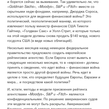
и борется сейчас за выживание. Так удивительно ли, что
«Goldman Sachs», «Moodys», S&P и «Fitch»
вместе со
скрытными хедж-фондами, например, Джорджа Сороса,
используются для ведения финансовой войны? Это
политический, геополитический маневр, из которого
извлекают пользу министр финансов США Тимоти
Гайтнер, «Голдман Сакс» и Уолл-Стрит, и которые только
на этой неделе должны снова продать $140 млрд. нового
госдолга США (в виде новых облигаций).
Несколько месяцев назад немецкое федеральное
правительство предложило создать европейское
рейтинговое агентство. Если Европа хочет выжить в
следующие несколько месяцев, то в «еврозоне» должны
принять к сведению, что идет война – финансовая война
является просто другой формой войны. Речь идет в
целом о том, кто определяет будущее Европы, Евразии и
мира... и посредством какой политики?
И, кстати, методы и модели присвоения рейтинга
агентствами
«Moodys», S&P и «Fitch»
являются
конфиденциальными. По решению американских судов
эти модели не могут быть раскрыты. Американский
Конгресс, который хорошо понимает стратегическое