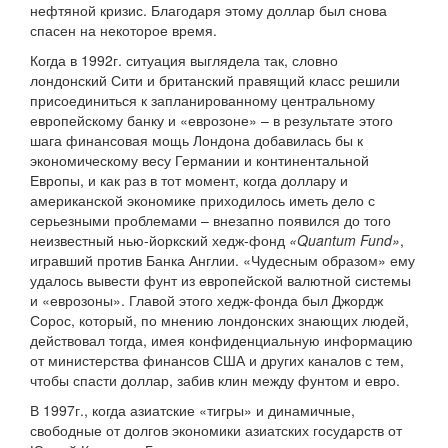
нефтяной кризис. Благодаря этому доллар был снова
спасен на некоторое время.
Когда в 1992г. ситуация выглядела так, словно
лондонский Сити и британский правящий класс решили
присоединиться к запланированному центральному
европейскому банку и «еврозоне» – в результате этого
шага финансовая мощь Лондона добавилась бы к
экономическому весу Германии и континентальной
Европы, и как раз в тот момент, когда доллару и
американской экономике приходилось иметь дело с
серьезными проблемами – внезапно появился до того
неизвестный нью-йоркский хедж-фонд
«Quantum Fund»
,
игравший против Банка Англии. «Чудесным образом» ему
удалось вывести фунт из европейской валютной системы
и «еврозоны». Главой этого хедж-фонда был Джордж
Сорос, который, по мнению лондонских знающих людей,
действовал тогда, имея конфиденциальную информацию
от министерства финансов США и других каналов с тем,
чтобы спасти доллар, забив клин между фунтом и евро.
В 1997г., когда азиатские «тигры» и динамичные,
свободные от долгов экономики азиатских государств от