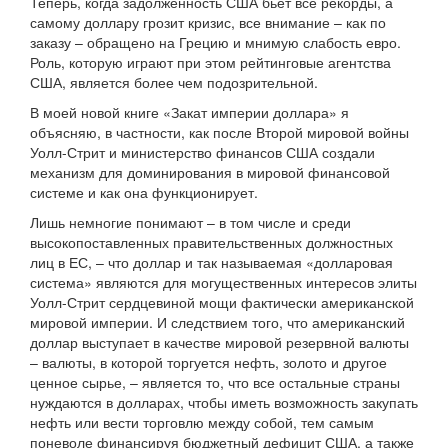
Теперь, когда задолженность США бьет все рекорды, а
самому доллару грозит кризис, все внимание – как по
заказу – обращено на Грецию и мнимую слабость евро.
Роль, которую играют при этом рейтинговые агентства
США, является более чем подозрительной.
В моей новой книге «Закат империи доллара» я
объясняю, в частности, как после Второй мировой войны
Уолл-Стрит и министерство финансов США создали
механизм для доминирования в мировой финансовой
системе и как она функционирует.
Лишь немногие понимают – в том числе и среди
высокопоставленных правительственных должностных
лиц в ЕС, – что доллар и так называемая «долларовая
система» являются для могущественных интересов элиты
Уолл-Стрит сердцевиной мощи фактически американской
мировой империи. И следствием того, что американский
доллар выступает в качестве мировой резервной валюты
– валюты, в которой торгуется нефть, золото и другое
ценное сырье, – является то, что все остальные страны
нуждаются в долларах, чтобы иметь возможность закупать
нефть или вести торговлю между собой, тем самым
поневоле финансируя бюджетный дефицит США, а также