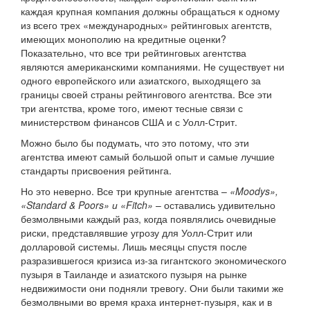
каждая крупная компания должны обращаться к одному
из всего трех «международных» рейтинговых агентств,
имеющих монополию на кредитные оценки?
Показательно, что все три рейтинговых агентства
являются американскими компаниями. Не существует ни
одного европейского или азиатского, выходящего за
границы своей страны рейтингового агентства. Все эти
три агентства, кроме того, имеют тесные связи с
министерством финансов США и с Уолл-Стрит.
Можно было бы подумать, что это потому, что эти
агентства имеют самый большой опыт и самые лучшие
стандарты присвоения рейтинга.
Но это неверно. Все три крупные агентства –
«Moodys»,
«Standard & Poors» и «Fitch»
– оставались удивительно
безмолвными каждый раз, когда появлялись очевидные
риски, представлявшие угрозу для Уолл-Стрит или
долларовой системы. Лишь месяцы спустя после
разразившегося кризиса из-за гигантского экономического
пузыря в Таиланде и азиатского пузыря на рынке
недвижимости они подняли тревогу. Они были такими же
безмолвными во время краха интернет-пузыря, как и в