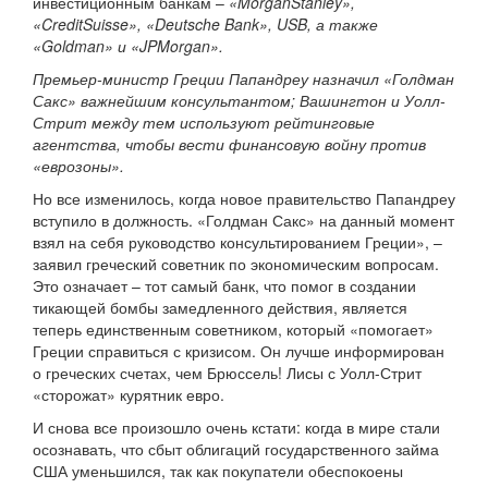
инвестиционным банкам –
«MorganStanley»,
«CreditSuisse», «Deutsche Bank», USB, а также
«Goldman» и «JPMorgan».
Премьер-министр Греции Папандреу назначил «Голдман
Сакс» важнейшим консультантом; Вашингтон и Уолл-
Стрит между тем используют рейтинговые
агентства, чтобы вести финансовую войну против
«еврозоны».
Но все изменилось, когда новое правительство Папандреу
вступило в должность. «Голдман Сакс» на данный момент
взял на себя руководство консультированием Греции», –
заявил греческий советник по экономическим вопросам.
Это означает – тот самый банк, что помог в создании
тикающей бомбы замедленного действия, является
теперь единственным советником, который «помогает»
Греции справиться с кризисом. Он лучше информирован
о греческих счетах, чем Брюссель! Лисы с Уолл-Стрит
«сторожат» курятник евро.
И снова все произошло очень кстати: когда в мире стали
осознавать, что сбыт облигаций государственного займа
США уменьшился, так как покупатели обеспокоены