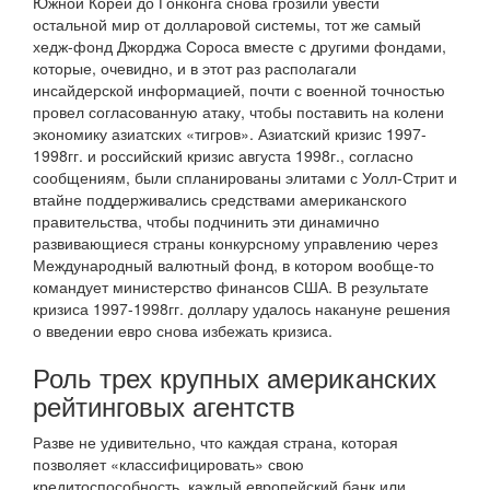
Южной Кореи до Гонконга снова грозили увести
остальной мир от долларовой системы, тот же самый
хедж-фонд Джорджа Сороса вместе с другими фондами,
которые, очевидно, и в этот раз располагали
инсайдерской информацией, почти с военной точностью
провел согласованную атаку, чтобы поставить на колени
экономику азиатских «тигров». Азиатский кризис 1997-
1998гг. и российский кризис августа 1998г., согласно
сообщениям, были спланированы элитами с Уолл-Стрит и
втайне поддерживались средствами американского
правительства, чтобы подчинить эти динамично
развивающиеся страны конкурсному управлению через
Международный валютный фонд, в котором вообще-то
командует министерство финансов США. В результате
кризиса 1997-1998гг. доллару удалось накануне решения
о введении евро снова избежать кризиса.
Роль трех крупных американских
рейтинговых агентств
Разве не удивительно, что каждая страна, которая
позволяет «классифицировать» свою
кредитоспособность, каждый европейский банк или