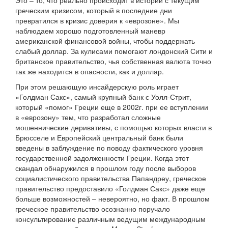
Это – то, что реально происходит в истории с текущим
греческим кризисом, который в последние дни
превратился в кризис доверия к «еврозоне». Мы
наблюдаем хорошо подготовленный маневр
американской финансовой войны, чтобы поддержать
слабый доллар. За кулисами помогают лондонский Сити и
британское правительство, чья собственная валюта точно
так же находится в опасности, как и доллар.
При этом решающую инсайдерскую роль играет
«Голдман Сакс», самый крупный банк с Уолл-Стрит,
который «помог» Греции еще в 2002г. при ее вступлении
в «еврозону» тем, что разработал сложные
мошеннические деривативы, с помощью которых власти в
Брюсселе и Европейский центральный банк были
введены в заблуждение по поводу фактического уровня
государственной задолженности Греции. Когда этот
скандал обнаружился в прошлом году после выборов
социалистического правительства Папандреу, греческое
правительство предоставило «Голдман Сакс» даже еще
больше возможностей – невероятно, но факт. В прошлом
греческое правительство осознанно поручало
консультирование различным ведущим международным