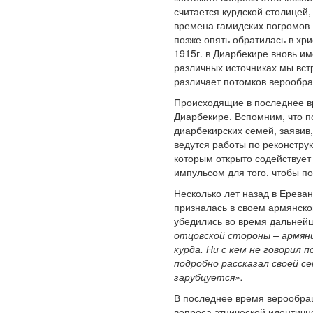
считается курдской столицей
времена гамидских погромов 
позже опять обратилась в хр
1915г. в Диарбекире вновь и
различных источниках мы вст
различает потомков верообр
Происходящие в последнее вр
Диарбекире. Вспомним, что п
диарбекирских семей, заявив
ведутся работы по реконстру
которым открыто содействует
импульсом для того, чтобы п
Несколько лет назад в Ерева
призналась в своем армянско
убедились во время дальнейш
отцовской стороны – армянин
курда. Ни с кем не говорил 
подробно рассказал своей се
зарубцуется».
В последнее время верообращ
вопроса этнической идентичн