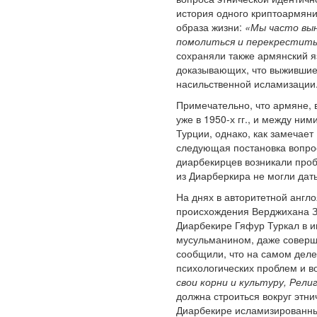
история одного криптоармян
образа жизни:
«Мы часто вын
помолиться и перекреститьс
сохраняли также армянский я
доказывающих, что выжившие 
насильственной исламизации
Примечательно, что армяне, 
уже в 1950-х гг., и между н
Турции, однако, как замеча
следующая постановка вопро
диарбекирцев возникали проб
из Диарберкира не могли дат
На днях в авторитетной англ
происхождения Верджихана З
Диарбекире Гяфур Туркал в и
мусульманином, даже соверши
сообщили, что на самом деле
психологических проблем и в
свои корни и культуру, Рели
должна строиться вокруг этни
Диарбекире исламизированных