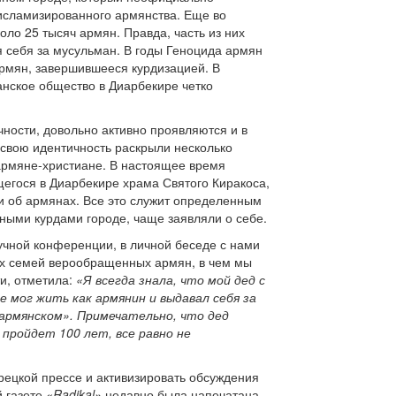
исламизированного армянства. Еще во
ло 25 тысяч армян. Правда, часть из них
я себя за мусульман. В годы Геноцида армян
рмян, завершившееся курдизацией. В
анское общество в Диарбекире четко
ности, довольно активно проявляются и в
 свою идентичность раскрыли несколько
 армяне-христиане. В настоящее время
егося в Диарбекире храма Святого Киракоса,
и об армянах. Все это служит определенным
ными курдами городе, чаще заявляли о себе.
учной конференции, в личной беседе с нами
гих семей верообращенных армян, в чем мы
и, отметила:
«Я всегда знала, что мой дед с
не мог жить как армянин и выдавал себя за
а армянском». Примечательно, что дед
 пройдет 100 лет, все равно не
ецкой прессе и активизировать обсуждения
й газете
«Radikal»
недавно была напечатана