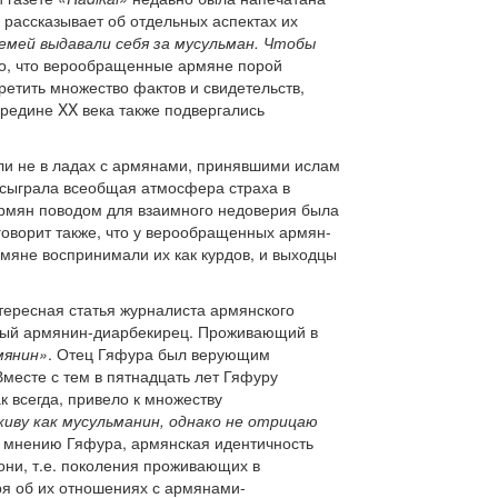
рассказывает об отдельных аспектах их
емей выдавали себя за мусульман. Чтобы
сно, что верообращенные армяне порой
ретить множество фактов и свидетельств,
редине XX века также подвергались
ыли не в ладах с армянами, принявшими ислам
м сыграла всеобщая атмосфера страха в
армян поводом для взаимного недоверия была
оворит также, что у верообращенных армян-
мяне воспринимали их как курдов, и выходцы
ересная статья журналиста армянского
ный армянин-диарбекирец. Проживающий в
мянин»
. Отец Гяфура был верующим
Вместе с тем в пятнадцать лет Гяфуру
к всегда, привело к множеству
живу как мусульманин, однако не отрицаю
о мнению Гяфура, армянская идентичность
 они, т.е. поколения проживающих в
ря об их отношениях с армянами-