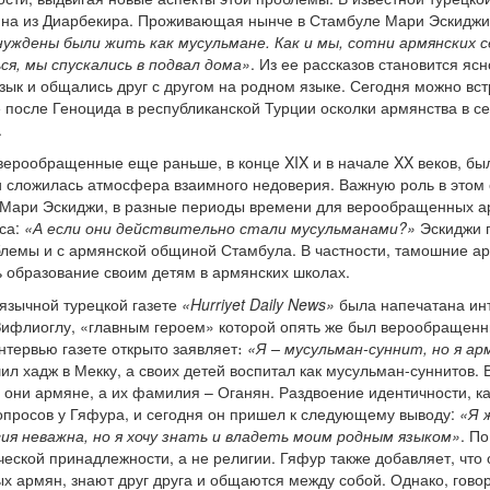
ина из Диарбекира. Проживающая нынче в Стамбуле Мари Эскиджи 
уждены были жить как мусульмане. Как и мы, сотни армянских с
я, мы спускались в подвал дома»
. Из ее рассказов становится я
зык и общались друг с другом на родном языке. Сегодня можно вст
после Геноцида в республиканской Турции осколки армянства в се
.
верообращенные еще раньше, в конце XIX и в начале XX веков, б
ими сложилась атмосфера взаимного недоверия. Важную роль в это
ет Мари Эскиджи, в разные периоды времени для верообращенных 
са:
«А если они действительно стали мусульманами?»
Эскиджи г
лемы и с армянской общиной Стамбула. В частности, тамошние ар
ь образование своим детям в армянских школах.
оязычной турецкой газете
«Hurriyet Daily News»
была напечатана инт
ифлиоглу, «главным героем» которой опять же был верообращен
нтервью газете открыто заявляет։
«Я – мусульман-суннит, но я ар
л хадж в Мекку, а своих детей воспитал как мусульман-суннитов. 
 они армяне, а их фамилия – Оганян. Раздвоение идентичности, ка
опросов у Гяфура, и сегодня он пришел к следующему выводу:
«Я 
гия неважна, но я хочу знать и владеть моим родным языком»
. П
ческой принадлежности, а не религии. Гяфур также добавляет, что
 армян, знают друг друга и общаются между собой. Однако, гово