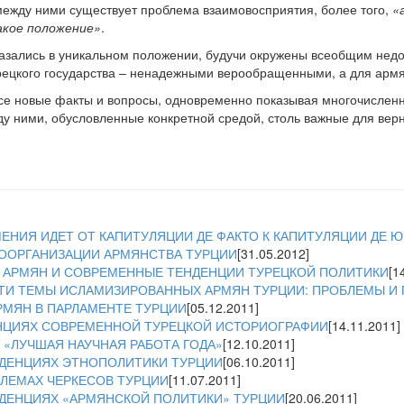
 между ними существует проблема взаимовосприятия, более того,
«
акое положение»
.
азались в уникальном положении, будучи окружены всеобщим нед
рецкого государства – ненадежными верообращенными, а для армя
все новые факты и вопросы, одновременно показывая многочисле
ду ними, обусловленные конкретной средой, столь важные для вер
МЕНИЯ ИДЕТ ОТ КАПИТУЛЯЦИИ ДЕ ФАКТО К КАПИТУЛЯЦИИ ДЕ Ю
ООРГАНИЗАЦИИ АРМЯНСТВА ТУРЦИИ
[31.05.2012]
 АРМЯН И СОВРЕМЕННЫЕ ТЕНДЕНЦИИ ТУРЕЦКОЙ ПОЛИТИКИ
[1
ТИ ТЕМЫ ИСЛАМИЗИРОВАННЫХ АРМЯН ТУРЦИИ: ПРОБЛЕМЫ И
РМЯН В ПАРЛАМЕНТЕ ТУРЦИИ
[05.12.2011]
НЦИЯХ СОВРЕМЕННОЙ ТУРЕЦКОЙ ИСТОРИОГРАФИИ
[14.11.2011]
«ЛУЧШАЯ НАУЧНАЯ РАБОТА ГОДА»
[12.10.2011]
ДЕНЦИЯХ ЭТНОПОЛИТИКИ ТУРЦИИ
[06.10.2011]
БЛЕМАХ ЧЕРКЕСОВ ТУРЦИИ
[11.07.2011]
ДЕНЦИЯХ «АРМЯНСКОЙ ПОЛИТИКИ» ТУРЦИИ
[20.06.2011]