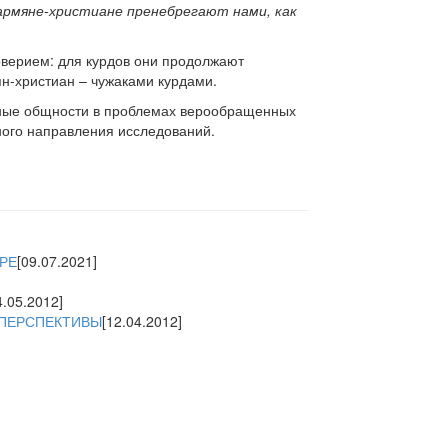
армяне-христиане пренебрегают нами, как
оверием: для курдов они продолжают
н-христиан – чужаками курдами.
нные общности в проблемах верообращенных
ного направления исследований.
РЕ
[09.07.2021]
4.05.2012]
 ПЕРСПЕКТИВЫ
[12.04.2012]