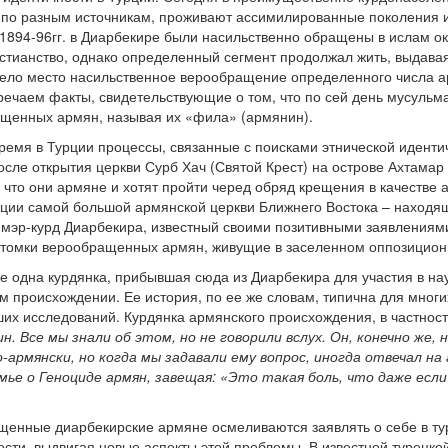
, по разным источникам, проживают ассимилированные поколения 
1894-96гг. в Диарбекире были насильственно обращены в ислам око
истианство, однако определенный сегмент продолжал жить, выдава
мело место насильственное верообращение определенного числа а
речаем факты, свидетельствующие о том, что по сей день мусульм
ащенных армян, называя их «фила» (армянин).
емя в Турции процессы, связанные с поисками этнической идентич
осле открытия церкви Сурб Хач (Святой Крест) на острове Ахтамар
, что они армяне и хотят пройти черед обряд крещения в качестве
кции самой большой армянской церкви Ближнего Востока – находящ
 мэр-курд Диарбекира, известный своими позитивными заявлениям
отомки верообращенных армян, живущие в заселенном оппозицион
не одна курдянка, прибывшая сюда из Диарбекира для участия в на
м происхождении. Ее история, по ее же словам, типична для мно
их исследований. Курдянка армянского происхождения, в частност
. Все мы знали об этом, но не говорили вслух. Он, конечно же, 
по-армянски, но когда мы задавали ему вопрос, иногда отвечал н
мье о Геноциде армян, завещая: «Это такая боль, что даже если
енные диарбекирские армяне осмеливаются заявлять о себе в тур
ости, выдвигая новые аспекты этой проблемы. В известной турецко