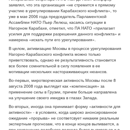
заявлял, что эта организация «не стремится к прямому
участию в урегулировании Карабахского конфликта», то
уже в мае 2006 года председатель Парламентской
Ассамблеи НАТО Пьер Лелюш, касаясь ситуации в
Нагорном Карабахе, отметил, что ПА HАТО «прилагает
усилия для поддержки разрешения данного конфликта» и
намерена «искать пути его урегулирования».
В целом, активизацию Москвы в процессе урегулирования
Нагорно-Карабахского конфликта можно только
приветствовать, однако ее результативность становится
все более сомнительной в силу появления в ее
мотивации нескольких настораживающих нюансов.
Во-первых, миротворческая активность Москвы после 8
августа 2008 года выглядит как «компенсация» за
применение силы в Грузии, причем больше направлена
на улучшение своего имиджа в глазах Запада.
Во-вторых, иногда она принимает форму «активности для
активности» - в условиях, когда широко анонсированное
ожидание «прорыва» не соответсвует никаким реальным
экспертным прогнозам, что в конце концов выливается, а
при сохранение подобного подхода будет выливаться и в