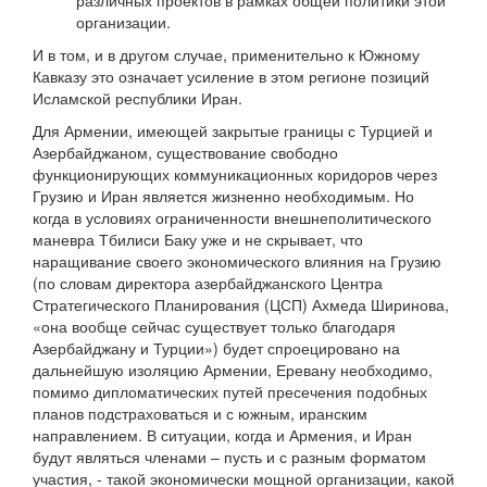
различных проектов в рамках общей политики этой
организации.
И в том, и в другом случае, применительно к Южному
Кавказу это означает усиление в этом регионе позиций
Исламской республики Иран.
Для Армении, имеющей закрытые границы с Турцией и
Азербайджаном, существование свободно
функционирующих коммуникационных коридоров через
Грузию и Иран является жизненно необходимым. Но
когда в условиях ограниченности внешнеполитического
маневра Тбилиси Баку уже и не скрывает, что
наращивание своего экономического влияния на Грузию
(по словам директора азербайджанского Центра
Стратегического Планирования (ЦСП) Ахмеда Ширинова,
«она вообще сейчас существует только благодаря
Азербайджану и Турции») будет спроецировано на
дальнейшую изоляцию Армении, Еревану необходимо,
помимо дипломатических путей пресечения подобных
планов подстраховаться и с южным, иранским
направлением. В ситуации, когда и Армения, и Иран
будут являться членами – пусть и с разным форматом
участия, - такой экономически мощной организации, какой