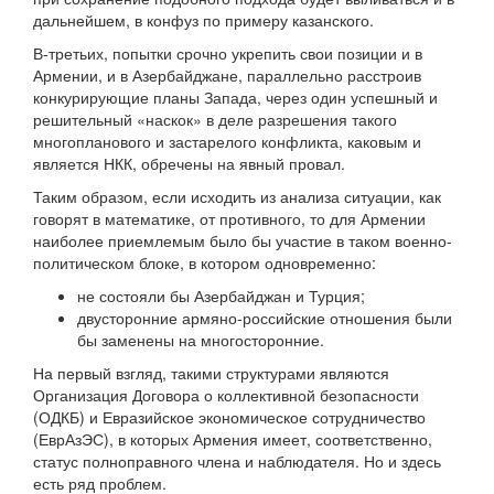
дальнейшем, в конфуз по примеру казанского.
В-третьих, попытки срочно укрепить свои позиции и в
Армении, и в Азербайджане, параллельно расстроив
конкурирующие планы Запада, через один успешный и
решительный «наскок» в деле разрешения такого
многопланового и застарелого конфликта, каковым и
является НКК, обречены на явный провал.
Таким образом, если исходить из анализа ситуации, как
говорят в математике, от противного, то для Армении
наиболее приемлемым было бы участие в таком военно-
политическом блоке, в котором одновременно:
не состояли бы Азербайджан и Турция;
двусторонние армяно-российские отношения были
бы заменены на многосторонние.
На первый взгляд, такими структурами являются
Организация Договора о коллективной безопасности
(ОДКБ) и Евразийское экономическое сотрудничество
(ЕврАзЭС), в которых Армения имеет, соответственно,
статус полноправного члена и наблюдателя. Но и здесь
есть ряд проблем.