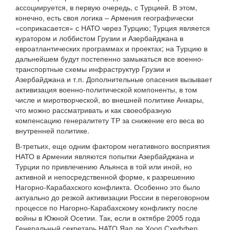
ассоциируется, в первую очередь, с Турцией. В этом,
конечно, есть своя логика – Армения географически
«соприкасается» с НАТО через Турцию; Турция является
куратором и лоббистом Грузии и Азербайджана в
евроатлантических программах и проектах; на Турцию в
дальнейшем будут постепенно замыкаться все военно-
транспортные схемы инфраструктур Грузии и
Азербайджана и т.п. Дополнительные опасения вызывает
активизация военно-политической компоненты, в том
числе и миротворческой, во внешней политике Анкары,
что можно рассматривать и как своеобразную
компенсацию генералитету ТР за снижение его веса во
внутренней политике.
В-третьих, еще одним фактором негативного восприятия
НАТО в Армении являются попытки Азербайджана и
Турции по привлечению Альянса в той или иной, но
активной и непосредственной форме, к разрешению
Нагорно-Карабахского конфликта. Особенно это было
актуально до резкой активизации России в переговорном
процессе по Нагорно-Карабахскому конфликту после
войны в Южной Осетии. Так, если в октябре 2005 года
Генеральный секретарь НАТО Яап де Хооп Схеффер