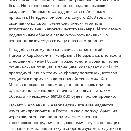
были. Но в конечном итоге, неоправданно высокие
ожидания Тбилиси от сотрудничества с Альянсом
привели к Пятидневной войне в августе 2008 года, по
окончанию которой Грузия фактически утратила
возможность внешнеполитического маневра. И это самым
радикальным образом стало оказывать влияние на
военно-политическую ситуацию во всем регионе.
В подобную схему не очень вписывается третий –
Нагорно-Карабахский – конфликт. Не вдаваясь в тонкости
отношения к нему России, можно констатировать, что ее
официальная позиция, в принципе, совпадает с de facto
проводимой ею по этому конфликту политикой, которая
сводится к формуле: «договаривайтесь сами». Хотя
Москва прекрасно понимает, что, оставшись один на
один, стороны конфликта ничего не решат – и таким
образом имеющееся status quo будет пролонгировано.
Однако и Армения, и Азербайджан все еще надеются
изменить предпочтения России в свою пользу. Армения –
через широкое военно-политическое и военно-
техническое сотрудничество, экономическую кооперацию
– с расчетом на энергетику и энергоемкую металлургию в