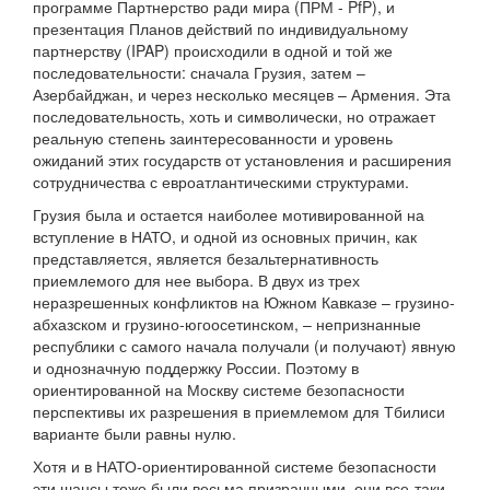
программе Партнерство ради мира (ПРМ - PfP), и
презентация Планов действий по индивидуальному
партнерству (IPAP) происходили в одной и той же
последовательности: сначала Грузия, затем –
Азербайджан, и через несколько месяцев – Армения. Эта
последовательность, хоть и символически, но отражает
реальную степень заинтересованности и уровень
ожиданий этих государств от установления и расширения
сотрудничества с евроатлантическими структурами.
Грузия была и остается наиболее мотивированной на
вступление в НАТО, и одной из основных причин, как
представляется, является безальтернативность
приемлемого для нее выбора. В двух из трех
неразрешенных конфликтов на Южном Кавказе – грузино-
абхазском и грузино-югоосетинском, – непризнанные
республики с самого начала получали (и получают) явную
и однозначную поддержку России. Поэтому в
ориентированной на Москву системе безопасности
перспективы их разрешения в приемлемом для Тбилиси
варианте были равны нулю.
Хотя и в НАТО-ориентированной системе безопасности
эти шансы тоже были весьма призрачными, они все-таки