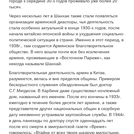
городе к середине 30-х годов проживало уже более 20
тысяч.
Через несколько лет в Шанхае также стали появляться
организации армянской диаспоры, чья деятельность
стала особенно актуальной в конце 1930-х годов, после
начала китайско-японской войны и ухудшения социально-
политической ситуации в стране. Именно в этот период, в
1938г., там создается Армянское благотворительное
общество. В него вошли почти все без исключения
армяне, проживающие в «Восточном Париже», как
некогда называли Шанхай.
Благотворительная деятельность армян в Китае,
разумеется, велась и вне пределов общины. Примером
бескорыстного служения обездоленным был доктор
С.Г.Мигдисов. В Харбине даже существовал ночлежный
дом, названный его именем. После его кончины в 1933г.
ежегодно в течение более десяти лет армяне, а также
представители других национальных общин в скорбную
дату неизменно устраивали заупокойные службы. В 1944г.
в день панихиды по доктору спустя одиннадцать лет
после его смерти в эмигрантской газете «Время»
говорилось: «Втайне от всех творя щедрую милостыню,