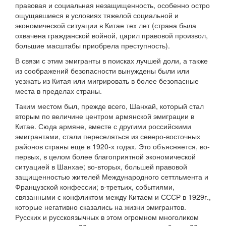
правовая и социальная незащищенность, особенно остро
ощущавшиеся в условиях тяжелой социальной и
экономической ситуации в Китае тех лет (страна была
охвачена гражданской войной, царил правовой произвол,
большие масштабы приобрела преступность).
В связи с этим эмигранты в поисках лучшей доли, а также
из соображений безопасности вынуждены были или
уезжать из Китая или мигрировать в более безопасные
места в пределах страны.
Таким местом был, прежде всего, Шанхай, который стал
вторым по величине центром армянской эмиграции в
Китае. Сюда армяне, вместе с другими российскими
эмигрантами, стали переселяться из северо-восточных
районов страны еще в 1920-х годах. Это объясняется, во-
первых, в целом более благоприятной экономической
ситуацией в Шанхае; во-вторых, большей правовой
защищенностью жителей Международного сеттльмента и
Французской конфессии; в-третьих, событиями,
связанными с конфликтом между Китаем и СССР в 1929г.,
которые негативно сказались на жизни эмигрантов.
Русских и русскоязычных в этом огромном многоликом