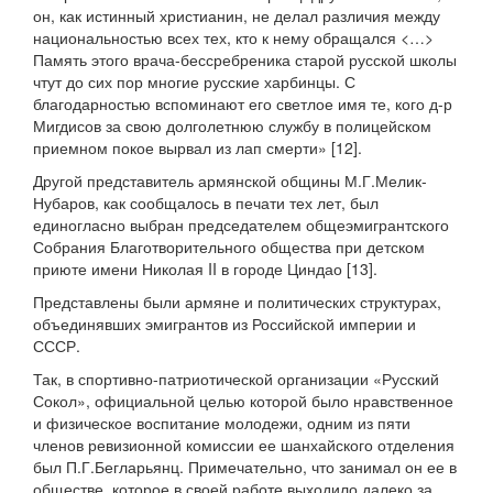
он, как истинный христианин, не делал различия между
национальностью всех тех, кто к нему обращался <…>
Память этого врача-бессребреника старой русской школы
чтут до сих пор многие русские харбинцы. С
благодарностью вспоминают его светлое имя те, кого д-р
Мигдисов за свою долголетнюю службу в полицейском
приемном покое вырвал из лап смерти» [12].
Другой представитель армянской общины М.Г.Мелик-
Нубаров, как сообщалось в печати тех лет, был
единогласно выбран председателем общеэмигрантского
Собрания Благотворительного общества при детском
приюте имени Николая II в городе Циндао [13].
Представлены были армяне и политических структурах,
объединявших эмигрантов из Российской империи и
СССР.
Так, в спортивно-патриотической организации «Русский
Сокол», официальной целью которой было нравственное
и физическое воспитание молодежи, одним из пяти
членов ревизионной комиссии ее шанхайского отделения
был П.Г.Бегларьянц. Примечательно, что занимал он ее в
обществе, которое в своей работе выходило далеко за