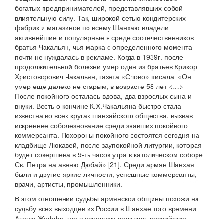
богатых предпринимателей, представлявших собой
влиятельную силу. Так, широкой сетью кондитерских
фабрик и магазинов по всему Шанхаю владели
активнейшие и популярные в среде соотечественников
братья Чакальян, чья марка с определенного момента
почти не нуждалась в рекламе. Когда в 1939г. после
продолжительной болезни умер один из братьев Крикор
Христоворович Чакальян, газета «Слово» писала: «Он
умер еще далеко не старым, в возрасте 58 лет <…>
После покойного осталась вдова, два взрослых сына и
внуки. Весть о кончине К.Х.Чакальяна быстро стала
известна во всех кругах шанхайского общества, вызвав
искреннее соболезнование среди знавших покойного
коммерсанта. Похороны покойного состоятся сегодня на
кладбище Люкавей, после заупокойной литургии, которая
будет совершена в 9-ть часов утра в католическом соборе
Св. Петра на авеню Дюбай» [21]. Среди армян Шанхая
были и другие яркие личности, успешные коммерсанты,
врачи, артисты, промышленники.
В этом отношении судьбы армянской общины похожи на
судьбу всех выходцев из России в Шанхае того времени.
Авеню Жоффр, где в основном селились российские