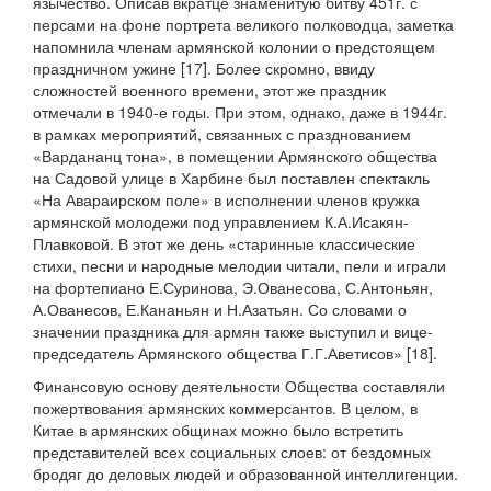
язычество. Описав вкратце знаменитую битву 451г. с
персами на фоне портрета великого полководца, заметка
напомнила членам армянской колонии о предстоящем
праздничном ужине [17]. Более скромно, ввиду
сложностей военного времени, этот же праздник
отмечали в 1940-е годы. При этом, однако, даже в 1944г.
в рамках мероприятий, связанных с празднованием
«Вардананц тона», в помещении Армянского общества
на Садовой улице в Харбине был поставлен спектакль
«На Авараирском поле» в исполнении членов кружка
армянской молодежи под управлением К.А.Исакян-
Плавковой. В этот же день «старинные классические
стихи, песни и народные мелодии читали, пели и играли
на фортепиано Е.Суринова, Э.Ованесова, С.Антоньян,
А.Ованесов, Е.Кананьян и Н.Азатьян. Со словами о
значении праздника для армян также выступил и вице-
председатель Армянского общества Г.Г.Аветисов» [18].
Финансовую основу деятельности Общества составляли
пожертвования армянских коммерсантов. В целом, в
Китае в армянских общинах можно было встретить
представителей всех социальных слоев: от бездомных
бродяг до деловых людей и образованной интеллигенции.