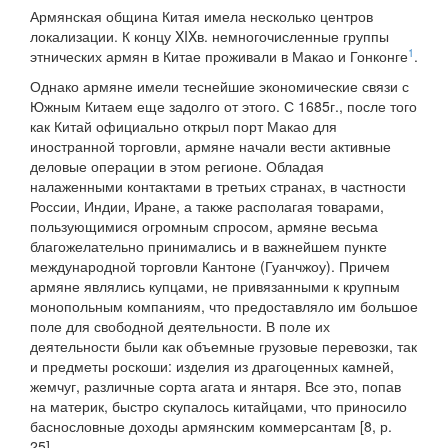
Армянская община Китая имела несколько центров
локализации. К концу XIXв. немногочисленные группы
1
этнических армян в Китае проживали в Макао и Гонконге
.
Однако армяне имели теснейшие экономические связи с
Южным Китаем еще задолго от этого. С 1685г., после того
как Китай официально открыл порт Макао для
иностранной торговли, армяне начали вести активные
деловые операции в этом регионе. Обладая
налаженными контактами в третьих странах, в частности
России, Индии, Иране, а также располагая товарами,
пользующимися огромным спросом, армяне весьма
благожелательно принимались и в важнейшем пункте
международной торговли Кантоне (Гуанчжоу). Причем
армяне являлись купцами, не привязанными к крупным
монопольным компаниям, что предоставляло им большое
поле для свободной деятельности. В поле их
деятельности были как объемные грузовые перевозки, так
и предметы роскоши: изделия из драгоценных камней,
жемчуг, различные сорта агата и янтаря. Все это, попав
на материк, быстро скупалось китайцами, что приносило
баснословные доходы армянским коммерсантам [8, р.
25].