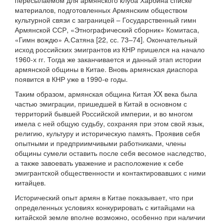
пересылаемом для армянского клуба Харбина списке
материалов, подготовленных Армянским обществом
культурной связи с заграницей – Государственный гимн
Армянской ССР, «Этнографический сборник» Комитаса,
«Гимн вождю» А.Сатяна [22, сс. 73–74]. Окончательный
исход российских эмигрантов из КНР пришелся на начало
1960-х гг. Тогда же заканчивается и данный этап истории
армянской общины в Китае. Вновь армянская диаспора
появится в КНР уже в 1990-е годы.
Таким образом, армянская община Китая XX века была
частью эмиграции, пришедшей в Китай в основном с
территорий бывшей Российской империи, и во многом
имела с ней общую судьбу, сохраняя при этом свой язык,
религию, культуру и историческую память. Проявив себя
опытными и предприимчивыми работниками, члены
общины сумели оставить после себя весомое наследство,
а также завоевать уважение и расположение к себе
эмигрантской общественности и контактировавших с ними
китайцев.
Исторический опыт армян в Китае показывает, что при
определенных условиях конкурировать с китайцами на
китайской земле вполне возможно, особенно при наличии