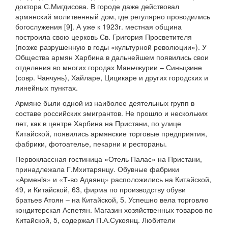
доктора С.Мигдисова. В городе даже действовал
армянский молитвенный дом, где регулярно проводились
богослужения [9]. А уже к 1923г. местная община
построила свою церковь Св. Григория Просветителя
(позже разрушенную в годы «культурной революции»). У
Общества армян Харбина в дальнейшем появились свои
отделения во многих городах Маньчжурии – Синьцзине
(совр. Чанчунь), Хайларе, Цицикаре и других городских и
линейных пунктах.
Армяне были одной из наиболее деятельных групп в
составе российских эмигрантов. Не прошло и нескольких
лет, как в центре Харбина на Пристани, по улице
Китайской, появились армянские торговые предприятия,
фабрики, фотоателье, пекарни и рестораны.
Первоклассная гостиница «Отель Палас» на Пристани,
принадлежала Г.Мхитарянцу. Обувные фабрики
«Арменiя» и «Т-во Адаянц» расположились на Китайской,
49, и Китайской, 63, фирма по производству обуви
братьев Атоян – на Китайской, 5. Успешно вела торговлю
кондитерская Аспетян. Магазин хозяйственных товаров по
Китайской, 5, содержал П.А.Сукоянц. Любители