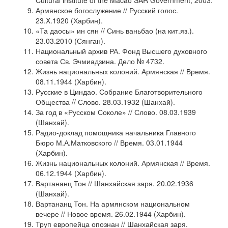
Cultural institute of the Macao SAR Government, 2003.
Армянское богослужение // Русский голос.
23.X.1920 (Харбин).
«Та даосы» ин сян // Синь ваньбао (на кит.яз.).
23.03.2010 (Сянган).
Национальный архив РА. Фонд Высшего духовного
совета Св. Эчмиадзина. Дело № 4732.
Жизнь национальных колоний. Армянская // Время.
08.11.1944 (Харбин).
Русские в Циндао. Собрание Благотворительного
Общества // Слово. 28.03.1932 (Шанхай).
За год в «Русском Соколе» // Слово. 08.03.1939
(Шанхай).
Радио-доклад помощника начальника Главного
Бюро М.А.Матковского // Время. 03.01.1944
(Харбин).
Жизнь национальных колоний. Армянская // Время.
06.12.1944 (Харбин).
Вартананц Тон // Шанхайская заря. 20.02.1936
(Шанхай).
Вартананц Тон. На армянском национальном
вечере // Новое время. 26.02.1944 (Харбин).
Труп европейца опознан // Шанхайская заря.