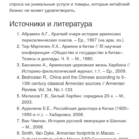
спроса на уникальные услуги и товары, которые китайский
бизнес не может удовлетворить.
Источники и литература
Абрамян А.Г., Краткий очерк истории армянских
переселенческих очагов. – Ер., 1967 (на арм. яз.).
Тер-Мкртичян Л.Х., Армяне в Китае // XI научная
конференция «Общество и государство в Китае».
Тезисы и доклады. Ч. II. – М., 1980.
Бахчинян А., Армянская церковная жизнь Харбина //
Историко-филологический журнал, т.1. – Ер., 2009.
Bedrosian R., China and the Chinese according to 5–
13th century classical Armenian sources // Armenian
Review. Vol. 34, No.1-133.
Мелихов Г.В., Белый Харбин: середина 20-х. – М.,
2003.
Аурилене Е.Е., Российская диаспора в Китае (1920–
1950-е гг.). – Хабаровск, 2008.
Ван Чжичэн, История русской эмиграции в Шанхае.
– М., 2008.
Smith, Van Dyke, Armenian footprints in Macao. –