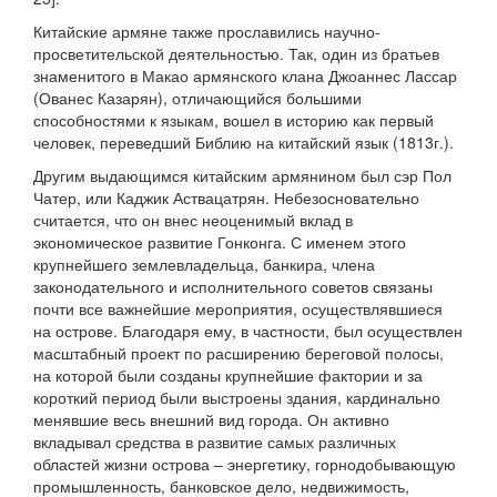
Китайские армяне также прославились научно-
просветительской деятельностью. Так, один из братьев
знаменитого в Макао армянского клана Джоаннес Лассар
(Ованес Казарян), отличающийся большими
способностями к языкам, вошел в историю как первый
человек, переведший Библию на китайский язык (1813г.).
Другим выдающимся китайским армянином был сэр Пол
Чатер, или Каджик Аствацатрян. Небезосновательно
считается, что он внес неоценимый вклад в
экономическое развитие Гонконга. С именем этого
крупнейшего землевладельца, банкира, члена
законодательного и исполнительного советов связаны
почти все важнейшие мероприятия, осуществлявшиеся
на острове. Благодаря ему, в частности, был осуществлен
масштабный проект по расширению береговой полосы,
на которой были созданы крупнейшие фактории и за
короткий период были выстроены здания, кардинально
менявшие весь внешний вид города. Он активно
вкладывал средства в развитие самых различных
областей жизни острова – энергетику, горнодобывающую
промышленность, банковское дело, недвижимость,