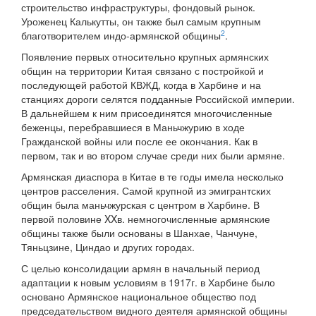
строительство инфраструктуры, фондовый рынок.
Уроженец Калькутты, он также был самым крупным
2
благотворителем индо-армянской общины
.
Появление первых относительно крупных армянских
общин на территории Китая связано с постройкой и
последующей работой КВЖД, когда в Харбине и на
станциях дороги селятся подданные Российской империи.
В дальнейшем к ним присоединятся многочисленные
беженцы, перебравшиеся в Маньчжурию в ходе
Гражданской войны или после ее окончания. Как в
первом, так и во втором случае среди них были армяне.
Армянская диаспора в Китае в те годы имела несколько
центров расселения. Самой крупной из эмигрантских
общин была маньчжурская с центром в Харбине. В
первой половине XXв. немногочисленные армянские
общины также были основаны в Шанхае, Чанчуне,
Тяньцзине, Циндао и других городах.
С целью консолидации армян в начальный период
адаптации к новым условиям в 1917г. в Харбине было
основано Армянское национальное общество под
председательством видного деятеля армянской общины