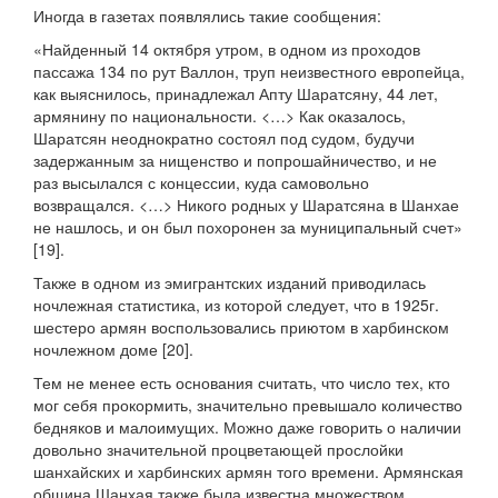
Иногда в газетах появлялись такие сообщения:
«Найденный 14 октября утром, в одном из проходов
пассажа 134 по рут Валлон, труп неизвестного европейца,
как выяснилось, принадлежал Апту Шаратсяну, 44 лет,
армянину по национальности. <…> Как оказалось,
Шаратсян неоднократно состоял под судом, будучи
задержанным за нищенство и попрошайничество, и не
раз высылался с концессии, куда самовольно
возвращался. <…> Никого родных у Шаратсяна в Шанхае
не нашлось, и он был похоронен за муниципальный счет»
[19].
Также в одном из эмигрантских изданий приводилась
ночлежная статистика, из которой следует, что в 1925г.
шестеро армян воспользовались приютом в харбинском
ночлежном доме [20].
Тем не менее есть основания считать, что число тех, кто
мог себя прокормить, значительно превышало количество
бедняков и малоимущих. Можно даже говорить о наличии
довольно значительной процветающей прослойки
шанхайских и харбинских армян того времени. Армянская
община Шанхая также была известна множеством