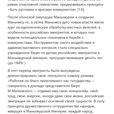
рамки спортивной гимнастики, придерживаясь принципа
«быть русскими и врагами коммунистов» [14].
После японской оккупации Маньчжурии и создания
Маньчжоу-го, а затем Маньчжоу-диго новые власти взяли
курс на идеологическую обработку местных жителей, в
особенности российских эмигрантов, в которых они
видели потенциальных союзников в борьбе с
коммунистами. Инструментом такого воздействия и
административного контроля стало специально
учрежденное Бюро по делам российских эмигрантов в
Маньчжурской империи, просуществовавшее десять лет
(до 1945г.).
В этот период эмигранты были вынуждены
демонстрировать свою лояльность новому режиму.
«Работая на благо приютившего нас государства, –
говорилось в докладе представителя Бюро
М.Матковского, – отдавая ему свою инициативу, свой
труд, свою энергию, иногда даже свои жизни, российская
эмиграция не забывает основной своей сущности. В силу
принципа дружественного сотрудничества народов,
живущих в Маньчжурской Империи, каждый народ,