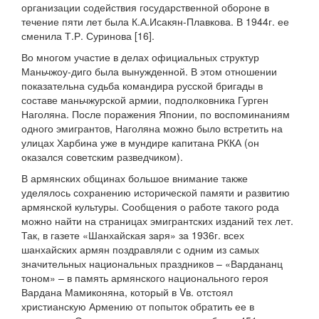
организации содействия государственной обороне в
течение пяти лет была К.А.Исакян-Плавкова. В 1944г. ее
сменила Т.Р. Суринова [16].
Во многом участие в делах официальных структур
Маньчжоу-диго была вынужденной. В этом отношении
показательна судьба командира русской бригады в
составе маньчжурской армии, подполковника Гурген
Наголяна. После поражения Японии, по воспоминаниям
одного эмигрантов, Наголяна можно было встретить на
улицах Харбина уже в мундире капитана РККА (он
оказался советским разведчиком).
В армянских общинах большое внимание также
уделялось сохранению исторической памяти и развитию
армянской культуры. Сообщения о работе такого рода
можно найти на страницах эмигрантских изданий тех лет.
Так, в газете «Шанхайская заря» за 1936г. всех
шанхайских армян поздравляли с одним из самых
значительных национальных праздников – «Вардананц
тоном» – в память армянского национального героя
Вардана Мамиконяна, который в Vв. отстоял
христианскую Армению от попыток обратить ее в