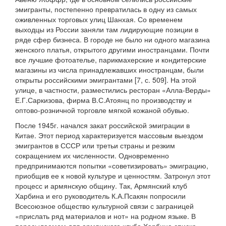
эмигранты, постепенно превратилась в одну из самых
оживленных торговых улиц Шанхая. Со временем
выходцы из России заняли там лидирующие позиции в
ряде сфер бизнеса. В городе не было ни одного магазина
женского платья, открытого другими иностранцами. Почти
все лучшие фотоателье, парикмахерские и кондитерские
магазины из числа принадлежавших иностранцам, были
открыты российскими эмигрантами [7, с. 509]. На этой
улице, в частности, разместились ресторан «Алла-Верды»
Е.Г.Саркизова, фирма В.С.Атоянц по производству и
оптово-розничной торговле мягкой кожаной обувью.
После 1945г. начался закат российской эмиграции в
Китае. Этот период характеризуется массовым выездом
эмигрантов в СССР или третьи страны и резким
сокращением их численности. Одновременно
предпринимаются попытки «советизировать» эмиграцию,
приобщив ее к новой культуре и ценностям. Затронул этот
процесс и армянскую общину. Так, Армянский клуб
Харбина и его руководитель К.А.Псакян попросили
Всесоюзное общество культурной связи с заграницей
«прислать ряд материалов и нот» на родном языке. В