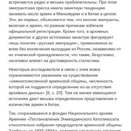
встречаются редко и весьма приблизительны. При этом
эмигрантская пресса имела заметную тенденцию
занижать число армян в Маньчжурии и в Китае в целом.
Это, во-первых, объясняется тем, что многие эмигранты,
включая и армян, по разным причинам избегали
официальной регистрации. Кроме того, в архивных
документах и других источниках зачастую фигурирует
лишь понятие «русская эмиграция», применяемое ко
всем без исключения выходцам из России, независимо от
их этнической принадлежности, что также, безусловно,
негативно влияет на достоверность статистики.
Некоторые исследователи в связи с этим вовсе
ограничиваются указанием на существование
«немногочисленной армянской общины, численность
которой не поддается определению из-за отсутствия
архивных данных» [6, с. 23]. Тем не менее имеющиеся
источники дают весьма определенное представление о
количестве армян в Китае.
Так, сохранившееся в фондах Национального архива
Армении «Постановление Эчмиадзинского Католикосата
относительно избрания председателя армянской общины
Харбина» за 1933-1934гг. содержит следующие сведения