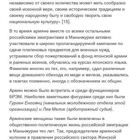
независимо от своего количества может жить сообразно
своей исконной вере, своим историческим традициям и
своему народному быту и свободно творить свою
национальную культуру» [15].
В то время армяне вместе со всеми остальными
российскими эмигрантами в Маньчжурии активно
участвовали в широко пропагандируемой кампании по
сдаче платиновых предметов для военных нужд,
устраивали сбор пожертвований в фонд японской армии
и раненых воинов, обучались на курсах японского языка.
Фамилии многих из тех, кто, например, сдал различные
вещи домашнего обихода из меди и железа, указывались
в газетах поименно, иногда с обозначением их общин.
Армян можно было встретить и среди функционеров
БРЭМ. Наиболее заметными фигурами среди них были
Гурген Енгоянц (начальник молодежного отдела этой
организации) и Лев Мелик (арбитражный судья).
Армянские женщины также были вовлечены в
общественно-политическую жизнь российской эмиграции
в Маньчжурии тех лет. Так, председателем армянской
колонии в правлении российского сектора Женской