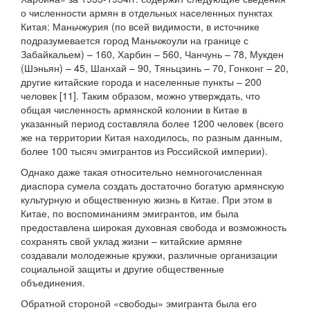
о численности армян в отдельных населенных пунктах
Китая: Маньчжурия (по всей видимости, в источнике
подразумевается город Маньчжоули на границе с
Забайкальем) – 160, Харбин – 560, Чанчунь – 78, Мукден
(Шэньян) – 45, Шанхай – 90, Тяньцзинь – 70, Гонконг – 20,
другие китайские города и населенные пункты – 200
человек [11]. Таким образом, можно утверждать, что
общая численность армянской колонии в Китае в
указанный период составляла более 1200 человек (всего
же на территории Китая находилось, по разным данным,
более 100 тысяч эмигрантов из Российской империи).
Однако даже такая относительно немногочисленная
диаспора сумела создать достаточно богатую армянскую
культурную и общественную жизнь в Китае. При этом в
Китае, по воспоминаниям эмигрантов, им была
предоставлена широкая духовная свобода и возможность
сохранять свой уклад жизни – китайские армяне
создавали молодежные кружки, различные организации
социальной защиты и другие общественные
объединения.
Обратной стороной «свободы» эмигранта была его