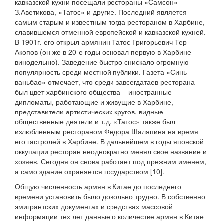
кавказской кухни посещали рестораны «Самсон»
З.Аветикова, «Татос» и другие. Последний является
самым старым и известным тогда рестораном в Харбине,
славившемся отменной европейской и кавказской кухней.
В 1901г. его открыл армянин Татос Григорьевич Тер-
Акопов (он же в 20-е годы основал первую в Харбине
винодельню). Заведение быстро снискало огромную
популярность среди местной публики. Газета «Синь
ваньбао» отмечает, что среди завсегдатаев ресторана
был цвет харбинского общества – иностранные
дипломаты, работающие и живущие в Харбине,
представители артистических кругов, видные
общественные деятели и т.д. «Татос» также был
излюбленным рестораном Федора Шаляпина на время
его гастролей в Харбине. В дальнейшем в годы японской
оккупации ресторан неоднократно менял свое название и
хозяев. Сегодня он снова работает под прежним именем,
а само здание охраняется государством [10].
Общую численность армян в Китае до последнего
времени установить было довольно трудно. В собственно
эмигрантских документах и средствах массовой
информации тех лет данные о количестве армян в Китае