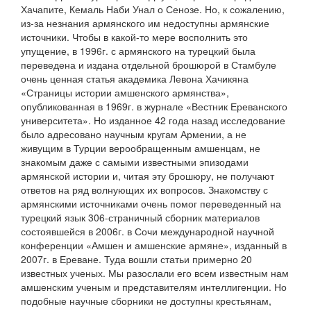
Хачапите, Кемаль Наби Унал о Сенозе. Но, к сожалению,
из-за незнания армянского им недоступны армянские
источники. Чтобы в какой-то мере восполнить это
упущение, в 1996г. с армянского на турецкий была
переведена и издана отдельной брошюрой в Стамбуле
очень ценная статья академика Левона Хачикяна
«Страницы истории амшенского армянства»,
опубликованная в 1969г. в журнале «Вестник Ереванского
университета». Но изданное 42 года назад исследование
было адресовано научным кругам Армении, а не
живущим в Турции верообращенным амшенцам, не
знакомым даже с самыми известными эпизодами
армянской истории и, читая эту брошюру, не получают
ответов на ряд волнующих их вопросов. Знакомству с
армянскими источниками очень помог переведенный на
турецкий язык 306-страничный сборник материалов
состоявшейся в 2006г. в Сочи международной научной
конференции «Амшен и амшенские армяне», изданный в
2007г. в Ереване. Туда вошли статьи примерно 20
известных ученых. Мы разослали его всем известным нам
амшенским ученым и представителям интеллигенции. Но
подобные научные сборники не доступны крестьянам,