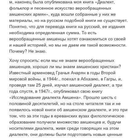
м, наконец была опубликована моя книга «Диалект,
фольклор и песенное искусство верообращенных
амшенских армян», куда вошли собранные у них же
материалы, но на русском подобной книги не существует.
Понятно, что для перевода книги на русский, ее издания
необходима определенная сумма. То есть
верообращенные амшенцы хотят ознакомиться со своей
и нашей историей, но мы не даем им такой возможности.
Почему? Не знаю.
Хочу спросить: если мы не знаем верообращенных
амшенцев, хорошо ли мы знаем амшенских христиан?
Известный арменовед Грачья Ачарян в годы Второй
мировой войны, в 1944г., поехал в Абхазию, в Гагры, и,
проведя там 25 дней, изучал амшенский диалект, а три
года спустя, в 1947г., опубликовал свою книгу
«Исследование диалекта Амшена». Прошло шесть с
половиной десятилетий, но на столе читателя так и не
появилось новой книги об амшенском диалекте, и это при
том, что за эти годы в ереванских вузах филологическое
образование получили множество амшенцев и, будучи
носителями диалекта, живя среди говорящих на этом
диалекте, они должны были подготовить новые ценные