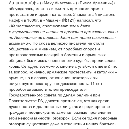
Հայաստանի» («Меху Айастани» («Пчела Армении»))
обсуждалось, можно ли считать армянами армян-
протестантов и армян-католиков. Знаменитый писатель
Раффи в 1880г. в «Мшаке» (№121) написал, что
«Католичество, протестантизм и даже
мусульманство не лишают армянина армянства, как и
не Апостольская церковь дает нам право называться
армянами».
Но слова великого писателя не стали
общественным мнением, от подобных споров и
противоположных позиций в Армении и армянских
общинах были искалечены многие судьбы, проливалась
кровь. Сегодня, возможно, многие с улыбкой ответят: что
за вопрос, конечно, армянские протестанты и католики –
армяне, но в словах, отношении некоторых вы
почувствуете некоторую недосказанность. 11 лет
проработав заместителем председателя
Государственного совета по делам религии при
Правительстве РА, должен признаться, что как среди
духовенства и должностных лиц, так и среди простых
граждан я неоднократно замечал разные проявления
этой недосказанности, оговорок. Если сегодня подобные
оговорки существуют даже в отношении наших братьев-