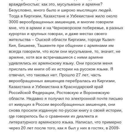
враждебностью: как это, мусульмане и армяне?
Безусловно, много было и широко мыслящих людей.
Тогда в Киргизии, Казахстане и Узбекистане жило около
3000 верообращенных амшенцев, и многие говорили
мне, что в армии и на Черноморском побережье, в разных
курортах и крупных говорах, и даже местах своего
жительства – Ошской области Киргизии, городе Кызил-
Кия, Бишкеке, Ташкенте при общении с армянами им
всегда говорили, что если они мусульмане, то, значит, не
армяне, хотя все встречавшиеся с ними армяне
удивлялись их армянскому языку. Они просили меня
прислать им книги об их истории на русском языке. Я
отвечал, что таковых нет. Прошло 27 лет, часть
верообращенных амшенцев перебралась из Киргизии,
Казахстана и Узбекистана в Краснодарский край
Российской Федерации, Ростовскую и Воронежскую
области. Недавно я получил по электронной почте письмо
от живущих в России верообращенных амшенцев, они
снова просили изданную по-русски книгу о своей истории,
где говорилось бы о сравнении их диалекта и
литературного армянского языка. Написал, что примерно
через 20 лет после того, как я был у них в гостях, в 2009-