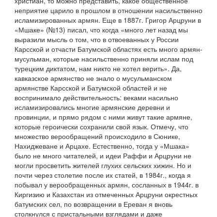
христиан, то можно представить, какое общественное
неприятие царило в прошлом в отношении насильственно
исламизированных армян. Еще в 1887г. Григор Арцруни в
«Мшаке» (№13) писал, что когда «много лет назад мы
выразили мысль о том, что в отвоеванных у России
Карсской и отчасти Батумской областях есть много армян-
мусульман, которые насильственно приняли ислам под
турецким диктатом, нам никто не хотел верить». Да,
кавказское армянство не знало о мусульманском
армянстве Карсской и Батумской областей и не
воспринимало действительность: веками насильно
исламизировались многие армянские деревни и
провинции, и прямо рядом с ними живут такие армяне,
которые героически сохранили свой язык. Отмечу, что
множество верообращений происходило в Сюнике,
Нахиджеване и Арцахе. Естественно, тогда у «Мшака»
было не много читателей, и идеи Раффи и Арцруни не
могли просветить жителей глухих сельских хижин. Но и
почти через столетие после их статей, в 1984г., когда я
побывал у верообращенных армян, сосланных в 1944г. в
Киргизию и Казахстан из отмеченных Арцруни окрестных
батумских сел, по возвращении в Ереван я вновь
столкнулся с пристальными взглядами и даже