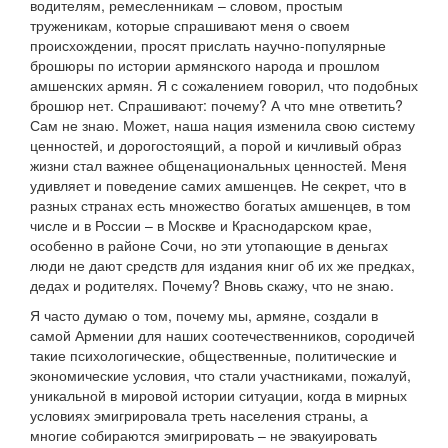
водителям, ремесленникам – словом, простым
труженикам, которые спрашивают меня о своем
происхождении, просят прислать научно-популярные
брошюры по истории армянского народа и прошлом
амшенских армян. Я с сожалением говорил, что подобных
брошюр нет. Спрашивают: почему? А что мне ответить?
Сам не знаю. Может, наша нация изменила свою систему
ценностей, и дорогостоящий, а порой и кичливый образ
жизни стал важнее общенациональных ценностей. Меня
удивляет и поведение самих амшенцев. Не секрет, что в
разных странах есть множество богатых амшенцев, в том
числе и в России – в Москве и Краснодарском крае,
особенно в районе Сочи, но эти утопающие в деньгах
люди не дают средств для издания книг об их же предках,
дедах и родителях. Почему? Вновь скажу, что не знаю.
Я часто думаю о том, почему мы, армяне, создали в
самой Армении для наших соотечественников, сородичей
такие психологические, общественные, политические и
экономические условия, что стали участниками, пожалуй,
уникальной в мировой истории ситуации, когда в мирных
условиях эмигрировала треть населения страны, а
многие собираются эмигрировать – не эвакуировать