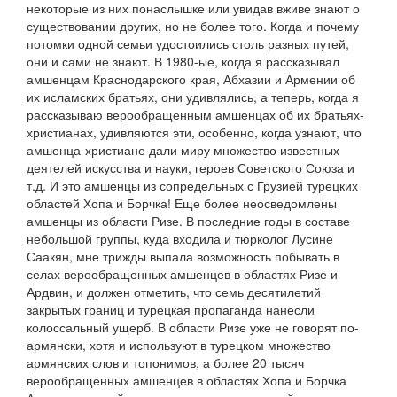
некоторые из них понаслышке или увидав вживе знают о
существовании других, но не более того. Когда и почему
потомки одной семьи удостоились столь разных путей,
они и сами не знают. В 1980-ые, когда я рассказывал
амшенцам Краснодарского края, Абхазии и Армении об
их исламских братьях, они удивлялись, а теперь, когда я
рассказываю верообращенным амшенцах об их братьях-
христианах, удивляются эти, особенно, когда узнают, что
амшенца-христиане дали миру множество известных
деятелей искусства и науки, героев Советского Союза и
т.д. И это амшенцы из сопредельных с Грузией турецких
областей Хопа и Борчка! Еще более неосведомлены
амшенцы из области Ризе. В последние годы в составе
небольшой группы, куда входила и тюрколог Лусине
Саакян, мне трижды выпала возможность побывать в
селах верообращенных амшенцев в областях Ризе и
Ардвин, и должен отметить, что семь десятилетий
закрытых границ и турецкая пропаганда нанесли
колоссальный ущерб. В области Ризе уже не говорят по-
армянски, хотя и используют в турецком множество
армянских слов и топонимов, а более 20 тысяч
верообращенных амшенцев в областях Хопа и Борчка