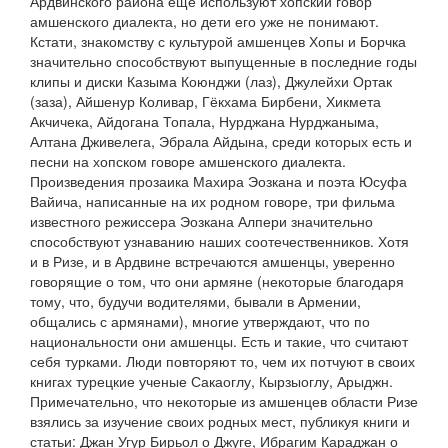
Ардвинского района еще используют хопский говор
амшенского диалекта, но дети его уже не понимают.
Кстати, знакомству с культурой амшенцев Хопы и Борчка
значительно способствуют выпущенные в последние годы
клипы и диски Казыма Коюнджи (лаз), Джулейхи Ортак
(заза), Айшенур Коливар, Гёкхама Бирбени, Хикмета
Акчичека, Айдогана Топала, Нурджана Нурджаныма,
Алтана Дживелега, Эбрала Айдына, среди которых есть и
песни на хопском говоре амшенского диалекта.
Произведения прозаика Махира Эозкана и поэта Юсуфа
Вайича, написанные на их родном говоре, три фильма
известного режиссера Эозкана Алпери значительно
способствуют узнаванию наших соотечественников. Хотя
и в Ризе, и в Ардвине встречаются амшенцы, уверенно
говорящие о том, что они армяне (некоторые благодаря
тому, что, будучи водителями, бывали в Армении,
общались с армянами), многие утверждают, что по
национальности они амшенцы. Есть и такие, что считают
себя турками. Люди повторяют то, чем их потчуют в своих
книгах турецкие ученые Сакаоглу, Кырзыоглу, Арыджн.
Примечательно, что некоторые из амшенцев области Ризе
взялись за изучение своих родных мест, публикуя книги и
статьи: Джан Угур Бирьол о Джуге, Ибрагим Караджан о