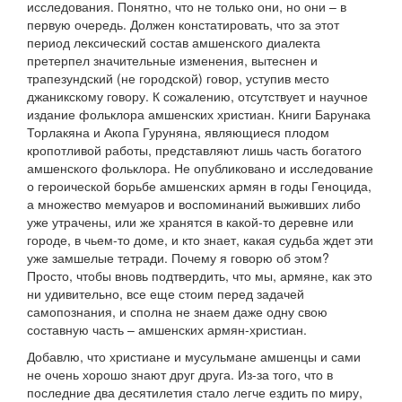
исследования. Понятно, что не только они, но они – в
первую очередь. Должен констатировать, что за этот
период лексический состав амшенского диалекта
претерпел значительные изменения, вытеснен и
трапезундский (не городской) говор, уступив место
джаникскому говору. К сожалению, отсутствует и научное
издание фольклора амшенских христиан. Книги Барунака
Торлакяна и Акопа Гуруняна, являющиеся плодом
кропотливой работы, представляют лишь часть богатого
амшенского фольклора. Не опубликовано и исследование
о героической борьбе амшенских армян в годы Геноцида,
а множество мемуаров и воспоминаний выживших либо
уже утрачены, или же хранятся в какой-то деревне или
городе, в чьем-то доме, и кто знает, какая судьба ждет эти
уже замшелые тетради. Почему я говорю об этом?
Просто, чтобы вновь подтвердить, что мы, армяне, как это
ни удивительно, все еще стоим перед задачей
самопознания, и сполна не знаем даже одну свою
составную часть – амшенских армян-христиан.
Добавлю, что христиане и мусульмане амшенцы и сами
не очень хорошо знают друг друга. Из-за того, что в
последние два десятилетия стало легче ездить по миру,