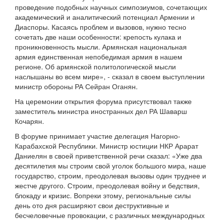
проведение подобных научных симпозиумов, сочетающих
академический и аналитический потенциал Армении и
Диаспоры. Касаясь проблем и вызовов, нужно тесно
сочетать две наши особенности: крепость кулака и
проникновенность мысли. Армянская национальная
армия единственная непобедимая армия в нашем
регионе. Об армянской политологической мысли
наслышаны во всем мире», - сказал в своем выступлении
министр обороны РА Сейран Оганян.
На церемонии открытия форума присутствовал также
заместитель министра иностранных дел РА Шаварш
Кочарян.
В форуме принимает участие делегация Нагорно-
Карабахской Республики. Министр юстиции НКР Арарат
Даниелян в своей приветственной речи сказал: «Уже два
десятилетия мы строим свой уголок большого мира, наше
государство, строим, преодолевая вызовы один труднее и
жестче другого. Строим, преодолевая войну и бедствия,
блокаду и кризис. Вопреки этому, региональные силы
день ото дня расширяют свои деструктивные и
бесчеловечные провокации, с различных международных