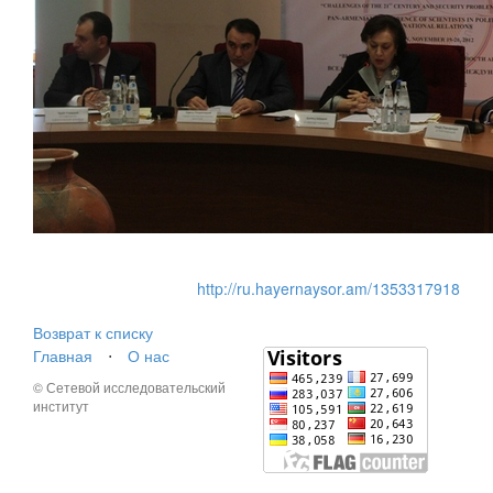
http://ru.hayernaysor.am/1353317918
Возврат к списку
Главная
⋅
О нас
© Сетевой исследовательский
институт