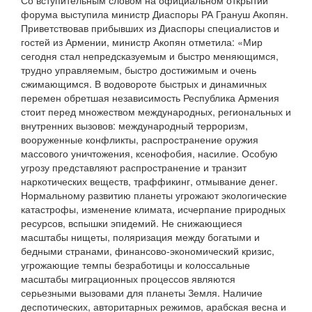
Со вступительным словом на официальном открытии
форума выступила министр Диаспоры РА Грануш Акопян.
Приветствовав прибывших из Диаспоры специалистов и
гостей из Армении, министр Акопян отметила: «Мир
сегодня стал непредсказуемым и быстро меняющимся,
трудно управляемым, быстро достижимым и очень
сжимающимся. В водовороте быстрых и динамичных
перемен обретшая независимость Республика Армения
стоит перед множеством международных, региональных и
внутренних вызовов: международный терроризм,
вооруженные конфликты, распространение оружия
массового уничтожения, ксенофобия, насилие. Особую
угрозу представляют распространение и транзит
наркотических веществ, траффикинг, отмывание денег.
Нормальному развитию планеты угрожают экологические
катастрофы, изменение климата, исчерпание природных
ресурсов, вспышки эпидемий. Не снижающиеся
масштабы нищеты, поляризация между богатыми и
бедными странами, финансово-экономический кризис,
угрожающие темпы безработицы и колоссальные
масштабы миграционных процессов являются
серьезными вызовами для планеты Земля. Наличие
деспотических, авторитарных режимов, арабская весна и