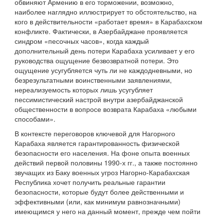
обвиняют Армению в его торможении, возможно,
наиболее наглядно иллюстрирует то обстоятельство, на
кого в действительности «работает время» в Карабахском
конфликте. Фактически, в Азербайджане проявляется
синдром «песочных часов», когда каждый
дополнительный день потери Карабаха усиливает у его
руководства ощущение безвозвратной потери. Это
ощущение усугубляется чуть ли не каждодневными, но
безрезультатными воинственными заявлениями,
нереализуемость которых лишь усугубляет
пессимистический настрой внутри азербайджанской
общественности в вопросе возврата Карабаха «любыми
способами».
В контексте переговоров ключевой для Нагорного
Карабаха является гарантированность физической
безопасности его населения. На фоне опыта военных
действий первой половины 1990-х гг., а также постоянно
звучащих из Баку военных угроз Нагорно-Карабахская
Республика хочет получить реальные гарантии
безопасности, которые будут более действенными и
эффективными (или, как минимум равнозначными)
имеющимся у него на данный момент, прежде чем пойти