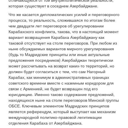
отличающуюся от той внутриполитической реальности,
которая существует в соседнем Азербайджане.
Что же касается дипломатических усилий и переговорного
процесса, то реальность, сложившаяся по итогам более
чем двадцати лет переговоров об урегулировании
Карабахского конфликта, такова, что в настоящий момент
вариант возвращения Карабаха Азербайджану как
таковой отсутствует на столе переговоров. При любом из
ныне обсуждаемых вариантов мирного урегулирования
(будь то Мадридские принципы или иные актуальные
предложения посредников) Азербайджан теоретически
может рассчитывать на возврат каких-то территорий, но
должен будет согласиться с тем, что сам Нагорный
Карабах, как минимум в административных границах
советского времени вместе с наземным коридором для
связи с Арменией, не будет возвращен под его
юрисдикцию. Именно таково содержание предложений,
находящихся ныне на столе переговоров Минской группы
ОБСЕ. Ключевым элементом Мадридских принципов
является референдум, который выступает как механизм
международной политико-правовой легитимации
отделения Карабаха от Азербайджана.