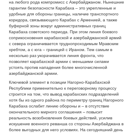
на любого рода компромисс с Азербайджаном. Нынешние
гарантии безопасности Карабаха – это укрепленные и
удобные для обороны границы, наличие транспортного
коридора, связывающего Карабах с Арменией, а также
буферной зоны вокруг административных границ
Карабаха советского периода. При этом линия боевого
соприкосновения карабахской и азербайджанской армий
с севера ограничивается труднопроходимым Мравским
хребтом, а с юга – границей с Ираном. Тем самым в
несколько раз укорачивается линия фронта, что
позволяет карабахской армии с меньшими силами
устоять против нападения более многочисленной
азербайджанской армии.
Ключевой элемент в позиции Нагорно-Карабахской
Республики применительно к переговорному процессу
строится на том, что вывод карабахских подразделений
хотя бы из одного района по периметру границ Нагорного
Карабаха ослабит линию обороны и – в отсутствие
окончательного мирного соглашения – повысит
реальность возобновления боевых действий, усилив
искушение военного реванша со стороны Азербайджана в
более выгодных для него условиях. На сегодняшний день