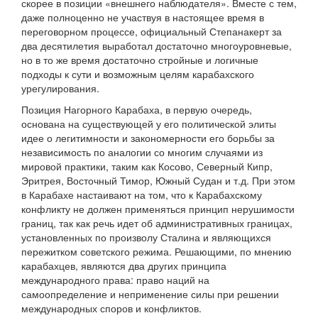
скорее в позиции «внешнего наблюдателя». Вместе с тем,
даже полноценно не участвуя в настоящее время в
переговорном процессе, официальный Степанакерт за
два десятилетия выработал достаточно многоуровневые,
но в то же время достаточно стройные и логичные
подходы к сути и возможным целям карабахского
урегулирования.
Позиция Нагорного Карабаха, в первую очередь,
основана на существующей у его политической элиты
идее о легитимности и закономерности его борьбы за
независимость по аналогии со многим случаями из
мировой практики, таким как Косово, Северный Кипр,
Эритрея, Восточный Тимор, Южный Судан и т.д. При этом
в Карабахе настаивают на том, что к Карабахскому
конфликту не должен применяться принцип нерушимости
границ, так как речь идет об административных границах,
установленных по произволу Сталина и являющихся
пережитком советского режима. Решающими, по мнению
карабахцев, являются два других принципа
международного права: право наций на
самоопределение и неприменение силы при решении
международных споров и конфликтов.