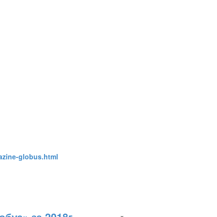
gazine-globus.html
бус» за 2018г.