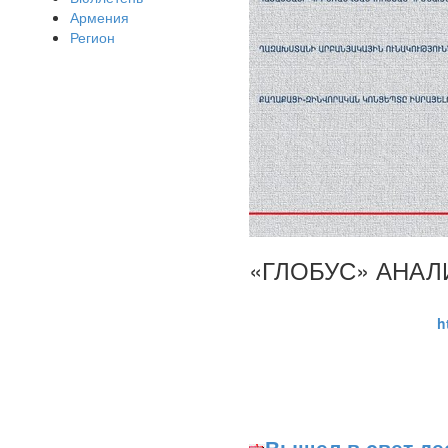
Армения
Регион
«ГЛОБУС» АНАЛИ
h
Вышел в свет де