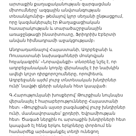
արտաքին քաղաքականության զարգացման
միտումները՝ ազգային անվտանգության
տեսանկյունից» թեմայով կլոր սեղանի ընթացքում,
որը կազմակերպել էր Քաղաքացիական
հասարակության և տարածաշրջանային
առաջընթացի ինստիտուտը, Ֆրիդրիխ Էբերտի
անվան հիմնադրամի աջակցությամբ։
Անդրադառնալով Հայաստանի, Ադրբեջանի և
Ռուսաստանի նախագահների մոսկովյան
հռչակագրին՝ «Նորավանքի» տնօրենը նշել է, որ
ադրբեջանական կողմը վերանայել է իր նախկին
ավելի կոշտ դիրքորոշումները, որովհետև
Ադրբեջանն այժմ լուրջ տնտեսական խնդիրներ
ունի՝ նավթի գների անկման հետ կապված։
Գ.Հարությունյանի խոսքերով՝ Թուրքիան նույնպես
վերանայել է հարաբերությունները Հայաստանի
հետ։ «Թուրքիան այսօր բազմաթիվ լուրջ խնդիրներ
ունի, մասնավորապես՝ քրդերի, Եվրամիության
հետ։ Ծագած ներքին ու արտաքին խնդիրների հետ
կապված էլ հենց երկու երկրները փորձում են
համարժեք արձագանքել տեղի ունեցող