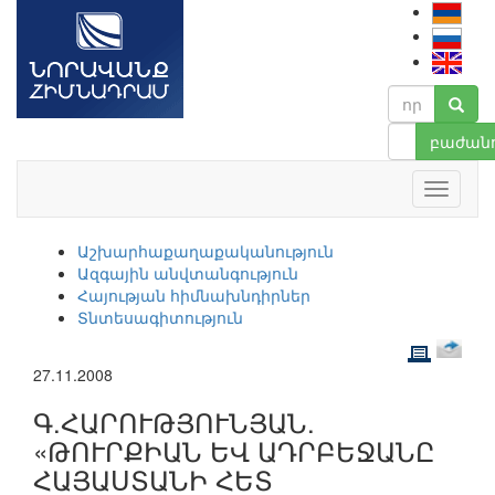
բաժանո
Աշխարհաքաղաքականություն
Ազգային անվտանգություն
Հայության հիմնախնդիրներ
Տնտեսագիտություն
27.11.2008
Գ.ՀԱՐՈՒԹՅՈՒՆՅԱՆ.
«ԹՈՒՐՔԻԱՆ ԵՎ ԱԴՐԲԵՋԱՆԸ
ՀԱՅԱՍՏԱՆԻ ՀԵՏ