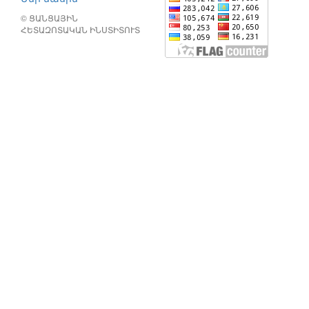
© ՑԱՆՑԱՅԻՆ
ՀԵՏԱԶՈՏԱԿԱՆ ԻՆՍՏԻՏՈՒՏ