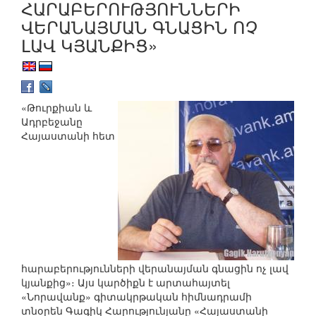
ՀԱՐԱԲԵՐՈՒԹՅՈՒՆՆԵՐԻ
ՎԵՐԱՆԱՅՄԱՆ ԳՆԱՑԻՆ ՈՉ
ԼԱՎ ԿՅԱՆՔԻՑ»
«Թուրքիան և
Ադրբեջանը
Հայաստանի հետ
հարաբերությունների վերանայման գնացին ոչ լավ
կյանքից»։ Այս կարծիքն է արտահայտել
«Նորավանք» գիտակրթական հիմնադրամի
տնօրեն Գագիկ Հարությունյանը «Հայաստանի