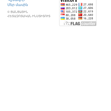
Մեր մասին
© ՑԱՆՑԱՅԻՆ
ՀԵՏԱԶՈՏԱԿԱՆ ԻՆՍՏԻՏՈՒՏ