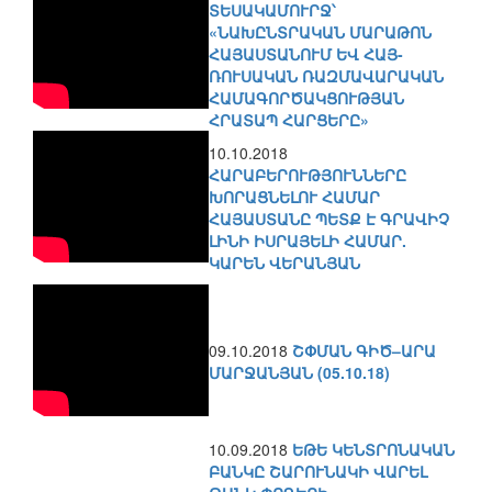
ՏԵՍԱԿԱՄՈՒՐՋ՝
«ՆԱԽԸՆՏՐԱԿԱՆ ՄԱՐԱԹՈՆ
ՀԱՅԱՍՏԱՆՈՒՄ ԵՎ ՀԱՅ-
ՌՈՒՍԱԿԱՆ ՌԱԶՄԱՎԱՐԱԿԱՆ
ՀԱՄԱԳՈՐԾԱԿՑՈՒԹՅԱՆ
ՀՐԱՏԱՊ ՀԱՐՑԵՐԸ»
10.10.2018
ՀԱՐԱԲԵՐՈՒԹՅՈՒՆՆԵՐԸ
ԽՈՐԱՑՆԵԼՈՒ ՀԱՄԱՐ
ՀԱՅԱՍՏԱՆԸ ՊԵՏՔ Է ԳՐԱՎԻՉ
ԼԻՆԻ ԻՍՐԱՅԵԼԻ ՀԱՄԱՐ.
ԿԱՐԵՆ ՎԵՐԱՆՅԱՆ
09.10.2018
ՇՓՄԱՆ ԳԻԾ–ԱՐԱ
ՄԱՐՋԱՆՅԱՆ (05.10.18)
10.09.2018
ԵԹԵ ԿԵՆՏՐՈՆԱԿԱՆ
ԲԱՆԿԸ ՇԱՐՈՒՆԱԿԻ ՎԱՐԵԼ