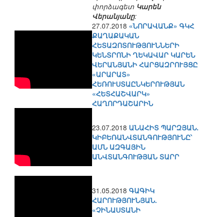
փորձագետ
Կարեն
Վերանյանը
:
27.07.2018
«ՆՈՐԱՎԱՆՔ» ԳԿՀ
ՔԱՂԱՔԱԿԱՆ
ՀԵՏԱԶՈՏՈՒԹՅՈՒՆՆԵՐԻ
ԿԵՆՏՐՈՆԻ ՂԵԿԱՎԱՐ ԿԱՐԵՆ
ՎԵՐԱՆՅԱՆԻ ՀԱՐՑԱԶՐՈՒՅՑԸ
«ԱՐԱՐԱՏ»
ՀԵՌՈՒՍՏԱԸՆԿԵՐՈՒԹՅԱՆ
«ՀԵՏՀԱՇՎԱՐԿ»
ՀԱՂՈՐԴԱՇԱՐԻՆ
23.07.2018
ԱՆԱՀԻՏ ՊԱՐԶՅԱՆ.
ԿԻԲԵՌԱՆՎՏԱՆԳՈՒԹՅՈՒՆԸ՝
ԱՄՆ ԱԶԳԱՅԻՆ
ԱՆՎՏԱՆԳՈՒԹՅԱՆ ՏԱՐՐ
31.05.2018
ԳԱԳԻԿ
ՀԱՐՈՒԹՅՈՒՆՅԱՆ.
«ՉԻՆԱՍՏԱՆԻ