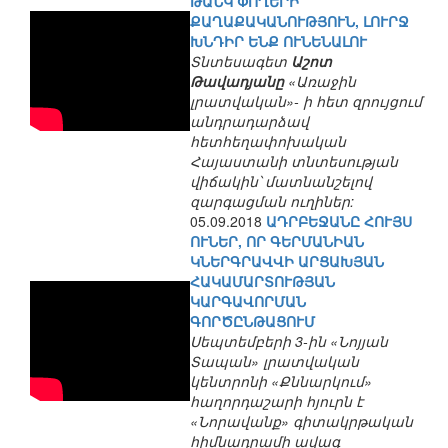
ԹԱՆԿ ՓՈՂԵՐԻ
ՔԱՂԱՔԱԿԱՆՈՒԹՅՈՒՆ, ԼՈՒՐՋ
ԽՆԴԻՐ ԵՆՔ ՈՒՆԵՆԱԼՈՒ
Տնտեսագետ
Աշոտ
Թավադյանը
«Առաջին
լրատվական»- ի հետ զրույցում
անդրադարձավ
հետհեղափոխական
Հայաստանի տնտեսության
վիճակին՝ մատնանշելով
զարգացման ուղիներ:
05.09.2018
ԱԴՐԲԵՋԱՆԸ ՀՈՒՅՍ
ՈՒՆԵՐ, ՈՐ ԳԵՐՄԱՆԻԱՆ
ԿՆԵՐԳՐԱՎՎԻ ԱՐՑԱԽՅԱՆ
ՀԱԿԱՄԱՐՏՈՒԹՅԱՆ
ԿԱՐԳԱՎՈՐՄԱՆ
ԳՈՐԾԸՆԹԱՑՈՒՄ
Սեպտեմբերի 3-ին «Նոյյան
Տապան» լրատվական
կենտրոնի «Քննարկում»
հաղորդաշարի հյուրն է
«Նորավանք» գիտակրթական
հիմնադրամի ավագ