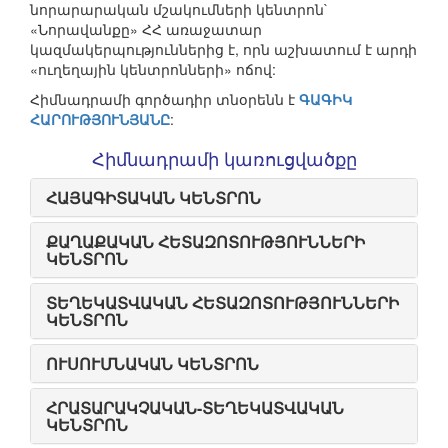
նորարարական մշակումների կենտրոն`
«Նորավանքը» ՀՀ առաջատար
կազմակերպություններից է, որն աշխատում է արդի
«ուղեղային կենտրոնների» ոճով:
Հիմնադրամի գործադիր տնօրենն է
ԳԱԳԻԿ
ՀԱՐՈՒԹՅՈՒՆՅԱՆԸ
:
Հիմնադրամի կառուցվածքը
ՀԱՅԱԳԻՏԱԿԱՆ ԿԵՆՏՐՈՆ
ՔԱՂԱՔԱԿԱՆ ՀԵՏԱԶՈՏՈՒԹՅՈՒՆՆԵՐԻ
ԿԵՆՏՐՈՆ
ՏԵՂԵԿԱՏՎԱԿԱՆ ՀԵՏԱԶՈՏՈՒԹՅՈՒՆՆԵՐԻ
ԿԵՆՏՐՈՆ
ՈՒՍՈՒՄՆԱԿԱՆ ԿԵՆՏՐՈՆ
ՀՐԱՏԱՐԱԿՉԱԿԱՆ-ՏԵՂԵԿԱՏՎԱԿԱՆ
ԿԵՆՏՐՈՆ