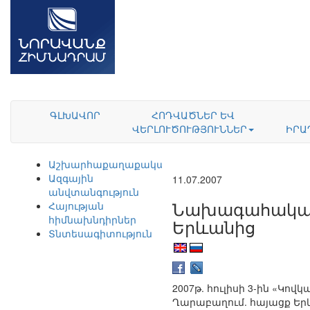
ԳԼԽԱՎՈՐ
ՀՈԴՎԱԾՆԵՐ ԵՎ
ՎԵՐԼՈՒԾՈՒԹՅՈՒՆՆԵՐ
ԻՐԱ
Աշխարհաքաղաքականություն
Ազգային
11.07.2007
անվտանգություն
Նախագահական 
Հայության
հիմնախնդիրներ
Երևանից
Տնտեսագիտություն
2007թ. հուլիսի 3-ին «Կ
Ղարաբաղում. հայացք Երև