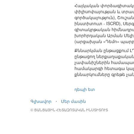
Հայկական փորձագիտական
փիլիսոփայության և տրա
գործակալություն), Շու
ինստիտուտ - ISCRD), Սե
գիտակրթական հիմնադրա
խորհրդական Արման Մելի
(արցախյան «Դեմո» պարբ
Քննարկման ընթացքում Լ
ընթացող ներքաղաքական 
չափանիշներին համապատա
համակարգի հետագա կայա
քննարկումները գրեթե չ
դեպի ետ
Գլխավոր
⋅
Մեր մասին
© ՑԱՆՑԱՅԻՆ ՀԵՏԱԶՈՏԱԿԱՆ ԻՆՍՏԻՏՈՒՏ