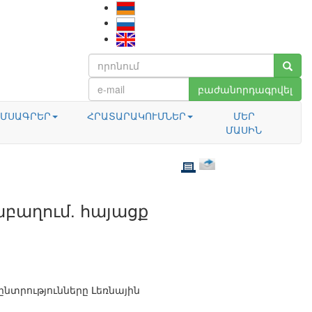
բաժանորդագրվել
ՄՍԱԳՐԵՐ
ՀՐԱՏԱՐԱԿՈՒՄՆԵՐ
ՄԵՐ
ՄԱՍԻՆ
բաղում. հայացք
նտրությունները Լեռնային