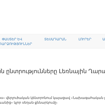
ՓԱՍՏԵՐ ԵՎ
ՏԵՍԱԴԱՐԱՆ
ԼՈՒՐԵՐ
Ա
ԴԱՐՁՈՒԹՅՈՒՆՆԵՐ
ընտրությունները Լեռնային Ղարա
ովկաս» վերլուծական կենտրոնում կայացավ «Նախագահական ը
անից» կլոր սեղան-քննարկումը։