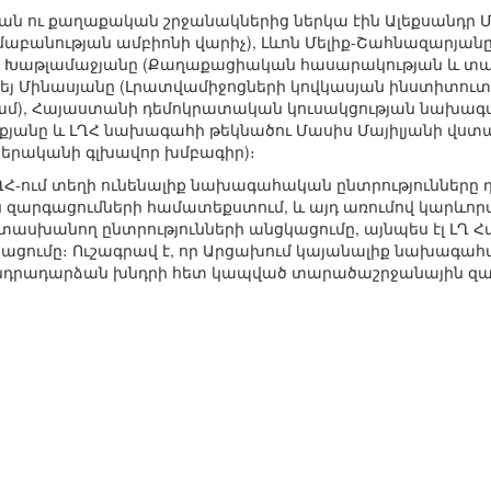
 ու քաղաքական շրջանակներից ներկա էին Ալեքսանդր 
մաբանության ամբիոնի վարիչ), Լևոն Մելիք-Շահնազարյան
շան Խաթլամաջյանը (Քաղաքացիական հասարակության և 
րգեյ Մինասյանը (Լրատվամիջոցների կովկասյան ինստիտուտ
մ), Հայաստանի դեմոկրատական կուսակցության նախագա
քյանը և ԼՂՀ նախագահի թեկնածու Մասիս Մայիլյանի վս
երականի գլխավոր խմբագիր)։
ՂՀ-ում տեղի ունենալիք նախագահական ընտրությունները
զարգացումների համատեքստում, և այդ առումով կարևոր
սխանող ընտրությունների անցկացումը, այնպես էլ ԼՂ
ցումը։ Ուշագրավ է, որ Արցախում կայանալիք նախագահա
անդրադարձան խնդրի հետ կապված տարածաշրջանային զա