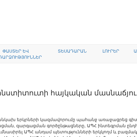
ՓԱՍՏԵՐ ԵՎ
ՏԵՍԱԴԱՐԱՆ
ԼՈՒՐԵՐ
Ա
ԴԱՐՁՈՒԹՅՈՒՆՆԵՐ
ինստիտուտի հայկական մասնաճյու
անկախ երկրների կազմավորումը պահանջ առաջացրեց գի
ցման, զարգացման գործընթացները, ԱՊՀ ինտեգրման ընդհա
ւմնասիրել ԱՊՀ անդամ պետությունների երկկողմ և բազմակ