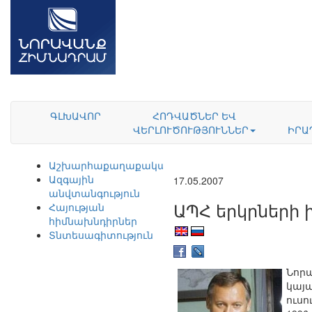
ԳԼԽԱՎՈՐ
ՀՈԴՎԱԾՆԵՐ ԵՎ
ՎԵՐԼՈՒԾՈՒԹՅՈՒՆՆԵՐ
ԻՐԱ
Աշխարհաքաղաքականություն
Ազգային
17.05.2007
անվտանգություն
ԱՊՀ երկրների 
Հայության
հիմնախնդիրներ
Տնտեսագիտություն
Նոր
կայա
ուսո