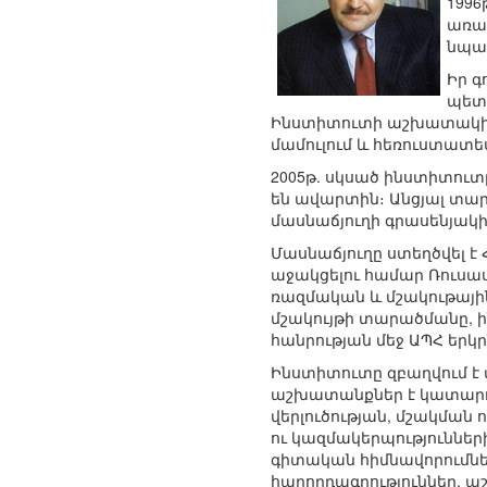
1996
առաջ
նպա
Իր գ
պետո
Ինստիտուտի աշխատակից
մամուլում և հեռուստատե
2005թ. սկսած ինստիտուտ
են ավարտին։ Անցյալ տար
մասնաճյուղի գրասենյակի
Մասնաճյուղը ստեղծվել 
աջակցելու համար Ռուս
ռազմական և մշակութային
մշակույթի տարածմանը, ի
հանրության մեջ ԱՊՀ եր
Ինստիտուտը զբաղվում է
աշխատանքներ է կատարո
վերլուծության, մշակման
ու կազմակերպություննե
գիտական հիմնավորումնե
հաղորդագրություններ, 