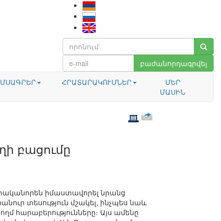
բաժանորդագրվել
ՄՍԱԳՐԵՐ
ՀՐԱՏԱՐԱԿՈՒՄՆԵՐ
ՄԵՐ
ՄԱՍԻՆ
ղի բացումը
տականորեն իմաստավորել նրանց
նուր տեսություն մշակել, ինչպես նաև
ողմ հարաբերությունները։ Այս ամենը