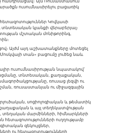
մք հանդիսացավ։ Այն Ռուսաստանում
արածքն ուսումնասիրելու բացառիկ
ք հետազոտություններ Կովկասի
և տնտեսական կյանքի վերաբերյալ։
ության մշտական մոնիթորինգ,
տին։
ցով։ Այժմ այդ աշխատանքները մոտեցել
Մոսկվայի տան» բացումը լուծեց նաև
ալիր ուսումնասիրության նպատակով՝
ացմանը, տնտեսական, քաղաքական,
ագործակցությանը, ռուսաց լեզվի ու
շման, ռուսաստանյան ու միջազգային
լուծական, սոցիոլոգիական և թեմատիկ
աղաքական և այլ տեղեկատվության
ն, տեղական մարմինների, հիմնարկների
 հետազոտությունների ուղղությամբ
գիտական զեկույցներ,
երի ու հետազոտությունների