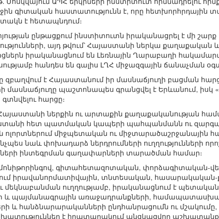
թ. Մոսկվայում ԱՊՀ երկրների ինստիտուտ հիմնադրելու հի
ին գիտական հաստատությունն է, որը հետխորհրդային տ
տակն է հետապնդում։
ոյության ընթացքում ինստիտուտն իրականացրել է մի շար
ւթյունների, այդ թվում՝ Հայաստանի ներկա քաղաքական 
ներն իրականացնում են Լեռնային Ղարաբաղի հակամարտ
սությամբ հանդես են գալիս ԼՂՀ միջազգային ճանաչման օգ
ը զբաղվում է Հայաստանում իր մասնաճյուղի բացման հար
ի մասնաճյուղը պաշտոնապես գրանցվել է Երևանում, իսկ «
 գտնվելու հարցը։
է Հայաստանի ներքին ու արտաքին քաղաքականության համ
աստանի հետ պատմական կապերի պահպանմանն ու զարգ
 ոլորտներում միջպետական ու միջտարածաշրջանային համ
նչպես նաև փոխադարձ ներդրումների ուղղությունների որո
կրների ինտեգրման գաղափարների տարածման համար։
 մոնիթորինգով, գիտահետազոտական, փորձագիտական-վեր
ւմ իրավանորմատիվային, տնտեսական, հասարակական-ք
 ու մեկնաբանման ուղղությամբ, իրականացնում է պետակա
րի և պայմանագրային առաջադրանքների, համապատասխան
րի և հանձնարարականների ընդհանրացումն ու մշակումը, 
աշխատություններ է հրատարակում անցկացվող աշխատանքն