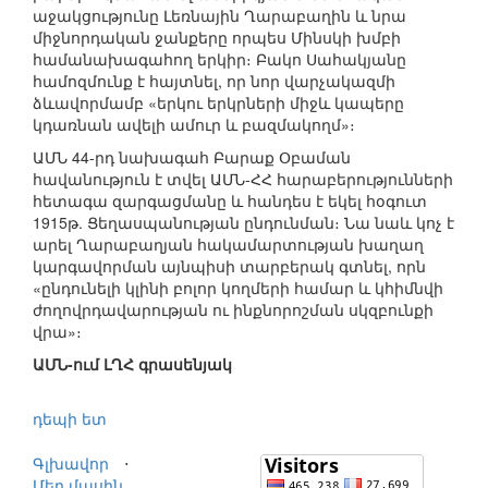
աջակցությունը Լեռնային Ղարաբաղին և նրա
միջնորդական ջանքերը որպես Մինսկի խմբի
համանախագահող երկիր։ Բակո Սահակյանը
համոզմունք է հայտնել, որ նոր վարչակազմի
ձևավորմամբ «երկու երկրների միջև կապերը
կդառնան ավելի ամուր և բազմակողմ»։
ԱՄՆ 44-րդ նախագահ Բարաք Օբաման
հավանություն է տվել ԱՄՆ-ՀՀ հարաբերությունների
հետագա զարգացմանը և հանդես է եկել հօգուտ
1915թ. Ցեղասպանության ընդունման։ Նա նաև կոչ է
արել Ղարաբաղյան հակամարտության խաղաղ
կարգավորման այնպիսի տարբերակ գտնել, որն
«ընդունելի կլինի բոլոր կողմերի համար և կհիմնվի
ժողովրդավարության ու ինքնորոշման սկզբունքի
վրա»։
ԱՄՆ-ում ԼՂՀ գրասենյակ
դեպի ետ
Գլխավոր
⋅
Մեր մասին