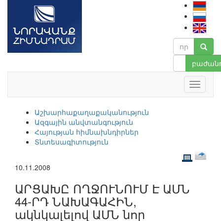
բաժանո
Աշխարհաքաղաքականություն
Ազգային անվտանգություն
Հայության հիմնախնդիրներ
Տնտեսագիտություն
10.11.2008
ԱՐՑԱԽԸ ՈՂՋՈՒՆՈՒՄ Է ԱՄՆ
44-ՐԴ ՆԱԽԱԳԱՀԻՆ,
ակնկալելով ԱՄՆ նոր