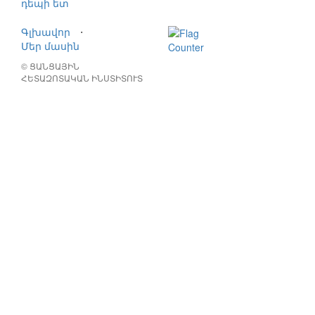
դեպի ետ
Գլխավոր
⋅
Մեր մասին
© ՑԱՆՑԱՅԻՆ
ՀԵՏԱԶՈՏԱԿԱՆ ԻՆՍՏԻՏՈՒՏ