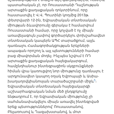
պատահական չէ, որ Ռուսաստանի Դաշնության
արտաքին քաղաքական դոկտրինում, որը
հաստատվել է Վ.Վ. Պուտինի կողմից 2013թ.
փետրվարի 12-ին, Եվրասիական տնտեսական
միության ձևավորումը գերակա է համարվում
Ռուսաստանի համար, որը կոչված է ոչ միայն
առավելագույն չափով գործարկելու փոխշահավետ
տնտեսական կապերն ԱՊՀ տարածքում, այլև
դառնալու Համագործակցության երկրների
ապագան որոշող և այլ պետությունների համար
բաց միավորման մոդել։ Ինչպես նշվում է ՌԴ
արտաքին քաղաքական հայեցակարգում,
համընդհանուր ինտեգրացիոն սկզբունքների
հիման վրա կառուցվող նոր միությունը դառնալու է
արդյունավետ կապող օղակ Եվրոպայի և Ասիա-
5
խաղաղօվկիանոսյան տարածաշրջանի միջև
։
Եվրասիական տնտեսական հայեցակարգի
աշխարհագրական նման մեծ ընդգրկումը
ենթադրում է, որ Եվրասիական միությունը չի
սահմանափակվելու միայն առավել ինտեգրված
երեք պետություններով՝ Ռուսաստանով,
Բելառուսով և Ղազախստանով, և մոտ