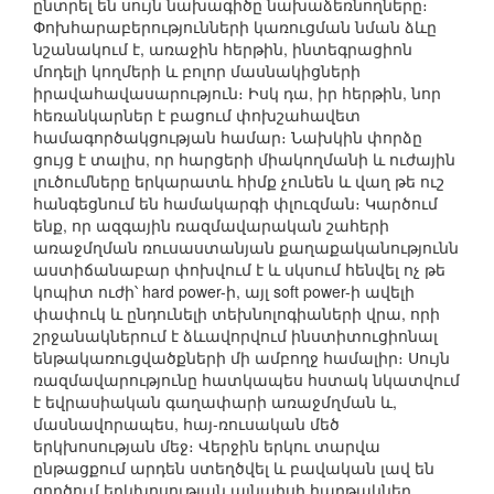
ընտրել են սույն նախագիծը նախաձեռնողները։
Փոխհարաբերությունների կառուցման նման ձևը
նշանակում է, առաջին հերթին, ինտեգրացիոն
մոդելի կողմերի և բոլոր մասնակիցների
իրավահավասարություն։ Իսկ դա, իր հերթին, նոր
հեռանկարներ է բացում փոխշահավետ
համագործակցության համար։ Նախկին փորձը
ցույց է տալիս, որ հարցերի միակողմանի և ուժային
լուծումները երկարատև հիմք չունեն և վաղ թե ուշ
հանգեցնում են համակարգի փլուզման։ Կարծում
ենք, որ ազգային ռազմավարական շահերի
առաջմղման ռուսաստանյան քաղաքականությունն
աստիճանաբար փոխվում է և սկսում հենվել ոչ թե
կոպիտ ուժի՝ hard power-ի, այլ soft power-ի ավելի
փափուկ և ընդունելի տեխնոլոգիաների վրա, որի
շրջանակներում է ձևավորվում ինստիտուցիոնալ
ենթակառուցվածքների մի ամբողջ համալիր։ Սույն
ռազմավարությունը հատկապես հստակ նկատվում
է եվրասիական գաղափարի առաջմղման և,
մասնավորապես, հայ-ռուսական մեծ
երկխոսության մեջ։ Վերջին երկու տարվա
ընթացքում արդեն ստեղծվել և բավական լավ են
գործում երկխոսության այնպիսի հարթակներ,