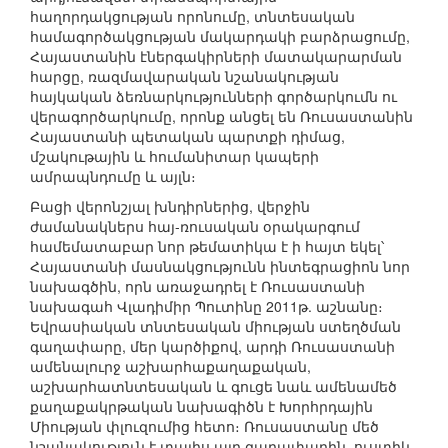
հաղորդակցության որոնումը, տնտեսական
համագործակցության մակարդակի բարձրացումը,
Հայաստանին էներգակիրների մատակարարման
հարցը, ռազմավարական նշանակության
հայկական ձեռնարկությունների գործարկումն ու
վերագործարկումը, որոնք անցել են Ռուսաստանին
Հայաստանի պետական պարտքի դիմաց,
մշակութային և հումանիտար կապերի
ամրապնդումը և այլն։
Բացի վերոնշյալ խնդիրներից, վերջին
ժամանակներս հայ-ռուսական օրակարգում
համեմատաբար նոր թեմատիկա է ի հայտ եկել՝
Հայաստանի մասնակցությունն ինտեգրացիոն նոր
նախագծին, որն առաջադրել է Ռուսաստանի
նախագահ Վլադիմիր Պուտինը 2011թ. աշնանը։
Եվրասիական տնտեսական միության ստեղծման
գաղափարը, մեր կարծիքով, արդի Ռուսաստանի
ամենալուրջ աշխարհաքաղաքական,
աշխարհատնտեսական և գուցե նաև ամենամեծ
քաղաքակրթական նախագիծն է Խորհրդային
Միության փլուզումից հետո։ Ռուսաստանը մեծ
նշանակություն է տալիս այդ գաղափարին, ուստիև