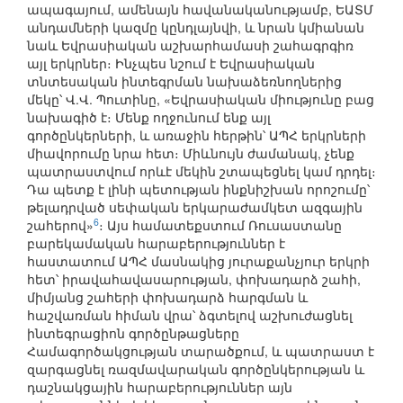
ապագայում, ամենայն հավանականությամբ, ԵԱՏՄ
անդամների կազմը կընդլայնվի, և նրան կմիանան
նաև Եվրասիական աշխարհամասի շահագրգիռ
այլ երկրներ։ Ինչպես նշում է Եվրասիական
տնտեսական ինտեգրման նախաձեռնողներից
մեկը՝ Վ.Վ. Պուտինը, «Եվրասիական միությունը բաց
նախագիծ է։ Մենք ողջունում ենք այլ
գործընկերների, և առաջին հերթին՝ ԱՊՀ երկրների
միավորումը նրա հետ։ Միևնույն ժամանակ, չենք
պատրաստվում որևէ մեկին շտապեցնել կամ դրդել։
Դա պետք է լինի պետության ինքնիշխան որոշումը՝
թելադրված սեփական երկարաժամկետ ազգային
6
շահերով»
։ Այս համատեքստում Ռուսաստանը
բարեկամական հարաբերություններ է
հաստատում ԱՊՀ մասնակից յուրաքանչյուր երկրի
հետ՝ իրավահավասարության, փոխադարձ շահի,
միմյանց շահերի փոխադարձ հարգման և
հաշվառման հիման վրա՝ ձգտելով աշխուժացնել
ինտեգրացիոն գործընթացները
Համագործակցության տարածքում, և պատրաստ է
զարգացնել ռազմավարական գործընկերության և
դաշնակցային հարաբերություններ այն