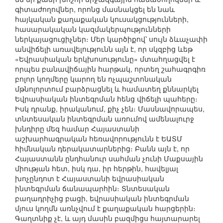
գիտաժողովներ, որոնց մասնակցել են նաև
հայկական քաղաքական կուսակցությունների,
հասարակական կազմակերպությունների
ներկայացուցիչներ։ Մեր կարծիքով՝ սույն ձևաչափի
անվիճելի առավելությունն այն է, որ սկզբից ևեթ
«Եվրասիական երկխոսությունը» մտահղացվել է
որպես բանավիճային հարթակ, որտեղ շահագրգիռ
բոլոր կողմերը կարող են ոչպաշտոնական
մթնոլորտում բարձրացնել և համատեղ քննարկել
Եվրասիական ինտեգրման հենց վիճելի պահերը։
Իսկ դրանք, իրականում, քիչ չեն։ Մասնավորապես,
տնտեսական ինտեգրման առումով ամենալուրջ
խնդիրը մեզ համար Հայաստանի
աշխարհագրական հեռավորությունն է ԵԱՏՄ
հիմնական դերակատարներից։ Բանն այն է, որ
Հայաստանն ընդհանուր սահման չունի Մաքսային
միության հետ, իսկ դա, իր հերթին, հավելյալ
խոչընդոտ է Հայաստանի եվրասիական
ինտեգրման ճանապարհին։ Տնտեսական
բաղադրիչից բացի, եվրասիական ինտեգրման
մյուս կողմն առնչվում է քաղաքական հարցերին։
Գաղտնիք չէ, և այդ մասին բազմիցս հայտարարել