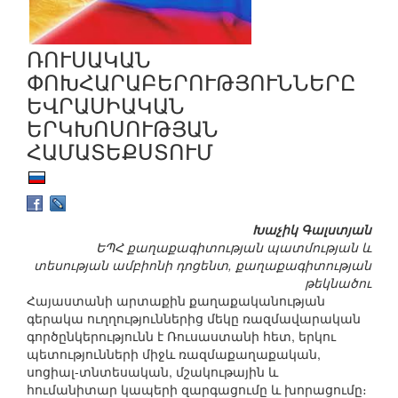
ՌՈՒՍԱԿԱՆ
ՓՈԽՀԱՐԱԲԵՐՈՒԹՅՈՒՆՆԵՐԸ
ԵՎՐԱՍԻԱԿԱՆ
ԵՐԿԽՈՍՈՒԹՅԱՆ
ՀԱՄԱՏԵՔՍՏՈՒՄ
Խաչիկ Գալստյան
ԵՊՀ քաղաքագիտության պատմության և
տեսության ամբիոնի դոցենտ, քաղաքագիտության
թեկնածու
Հայաստանի արտաքին քաղաքականության
գերակա ուղղություններից մեկը ռազմավարական
գործընկերությունն է Ռուսաստանի հետ, երկու
պետությունների միջև ռազմաքաղաքական,
սոցիալ-տնտեսական, մշակութային և
հումանիտար կապերի զարգացումը և խորացումը։