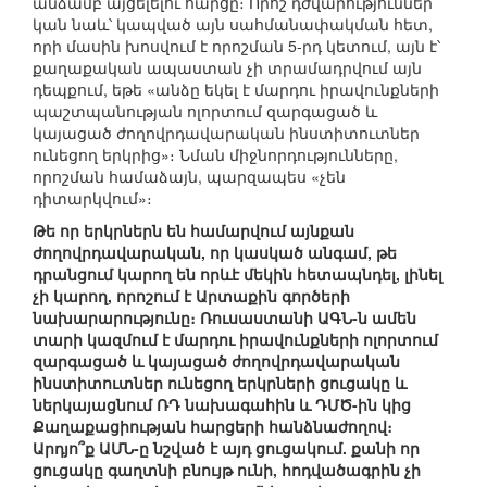
անձամբ այցելելու հարցը։ Որոշ դժվարություններ
կան նաև՝ կապված այն սահմանափակման հետ,
որի մասին խոսվում է որոշման 5-րդ կետում, այն է՝
քաղաքական ապաստան չի տրամադրվում այն
դեպքում, եթե «անձը եկել է մարդու իրավունքների
պաշտպանության ոլորտում զարգացած և
կայացած ժողովրդավարական ինստիտուտներ
ունեցող երկրից»։ Նման միջնորդությունները,
որոշման համաձայն, պարզապես «չեն
դիտարկվում»։
Թե որ երկրներն են համարվում այնքան
ժողովրդավարական, որ կասկած անգամ, թե
դրանցում կարող են որևէ մեկին հետապնդել, լինել
չի կարող, որոշում է Արտաքին գործերի
նախարարությունը։ Ռուսաստանի ԱԳՆ-ն ամեն
տարի կազմում է մարդու իրավունքների ոլորտում
զարգացած և կայացած ժողովրդավարական
ինստիտուտներ ունեցող երկրների ցուցակը և
ներկայացնում ՌԴ նախագահին և ԴՄԾ-ին կից
Քաղաքացիության հարցերի հանձնաժողով։
Արդյո՞ք ԱՄՆ-ը նշված է այդ ցուցակում. քանի որ
ցուցակը գաղտնի բնույթ ունի, հոդվածագրին չի