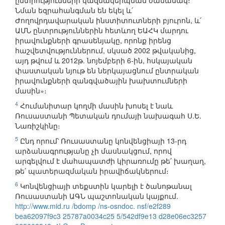
ընտրությունների կազմակերպման ժամանակ։
Նման եզրահանգման են եկել և՛
Ժողովրդավարական ինստիտուտների բյուրոն, և՛
ԱՄՆ ընտրություններին հետևող ԵԱՀԿ մարդու
իրավունքների գրասենյակը, որոնք իրենց
հաշվետվություններում, սկսած 2002 թվականից,
այդ թվում և 2012թ. նոյեմբերի 6-ին, հսկայական
փաստական նյութ են ներկայացնում ընտրական
իրավունքների զանգվածային խախտումների
մասին»։
4
Հումանիտար կողմի մասին խոսել է նաև
Ռուսաստանի Պետական դումայի նախագահ Ս.Ե.
Նառիշկինը։
5
Ընդ որում՝ Ռուսաստանը կոնվենցիայի 13-րդ
արձանագրությանը չի մասնակցում, որով
արգելվում է մահապատժի կիրառումը թե՛ խաղաղ,
թե՛ պատերազմական իրավիճակներում։
6
Կոնվենցիայի տեքստին կարելի է ծանոթանալ
Ռուսաստանի ԱԳՆ պաշտոնական կայքում.
http://www.mid.ru /bdomp /ns-osndoc. nsf/e2f289
bea62097f9c3 25787a0034c25 5/542df9e13 d28e06ec3257