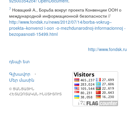
925003542c4! OpenDocument
.
7
Новацкий А., Борьба вокруг проекта Конвенции ООН о
международной информационной безопасности //
http://www.fondsk.ru/news/2012/07/14/borba-vokrug–
proekta–konvenci i-oon -o-mezhdunarodnoj-informacionnoj -
bezopasnosti-15499.html
http://www.fondsk.ru
դեպի ետ
Գլխավոր
⋅
Մեր մասին
© ՑԱՆՑԱՅԻՆ
ՀԵՏԱԶՈՏԱԿԱՆ ԻՆՍՏԻՏՈՒՏ