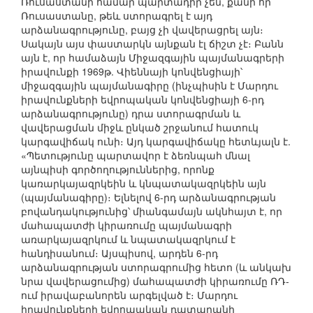
Ռուսաստանի համար պարտադիր չեն, քանի որ
Ռուսաստանը, թեև ստորագրել է այդ
արձանագրությունը, բայց չի վավերացրել այն։
Սակայն այս փաստարկն այնքան էլ ճիշտ չէ։ Բանն
այն է, որ համաձայն Միջազգային պայմանագրերի
իրավունքի 1969թ. Վիեննայի կոնվենցիայի՝
միջազգային պայմանագիրը (ինչպիսին է Մարդու
իրավունքների եվրոպական կոնվենցիայի 6-րդ
արձանագրությունը) դրա ստորագրման և
վավերացման միջև ընկած շրջանում հատուկ
կարգավիճակ ունի։ Այդ կարգավիճակը հետևյալն է.
«Պետությունը պարտավոր է ձեռնպահ մնալ
այնպիսի գործողություններից, որոնք
կառարկայազրկեին և կնպատակազրկեին այն
(պայմանագիրը)։ Ելնելով 6-րդ արձանագրության
բովանդակությունից՝ միանգամայն ակնհայտ է, որ
մահապատժի կիրառումը պայմանագրի
առարկայազրկում և նպատակազրկում է
հանդիսանում։ Այսպիսով, արդեն 6-րդ
արձանագրության ստորագրումից հետո (և անկախ
նրա վավերացումից) մահապատժի կիրառումը ՌԴ-
ում իրավաբանորեն արգելված է։ Մարդու
իրավունքների եվրոպական դատարանի