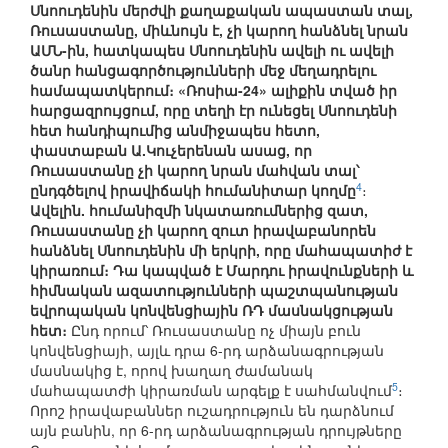
Սնոուդենին մերժվի քաղաքական ապաստան տալ,
Ռուսաստանը, միևնույն է, չի կարող հանձնել նրան
ԱՄՆ-ին, հատկապես Սնոուդենին ավելի ու ավելի
ծանր հանցագործությունների մեջ մեղադրելու
համապատկերում։ «Ռոսիա-24» ալիքին տված իր
հարցազրույցում, որը տեղի էր ունեցել Սնոուդենի
հետ հանդիպումից անմիջապես հետո,
փաստաբան Ա.Կուչերենան ասաց, որ
Ռուսաստանը չի կարող նրան մահվան տալ՝
4
ընդգծելով իրավիճակի հումանիտար կողմը
։
Ավելին. հումանիզմի նկատառումներից զատ,
Ռուսաստանը չի կարող զուտ իրավաբանորեն
հանձնել Սնոուդենին մի երկրի, որը մահապատիժ է
կիրառում։ Դա կապված է Մարդու իրավունքների և
հիմնական ազատությունների պաշտպանության
եվրոպական կոնվենցիային ՌԴ մասնակցության
հետ։
Ընդ որում՝ Ռուսաստանը ոչ միայն բուն
կոնվենցիայի, այլև դրա 6-րդ արձանագրության
մասնակից է, որով խաղաղ ժամանակ
5
մահապատժի կիրառման արգելք է սահմանվում
։
Որոշ իրավաբաններ ուշադրություն են դարձնում
այն բանին, որ 6-րդ արձանագրության դրույթները