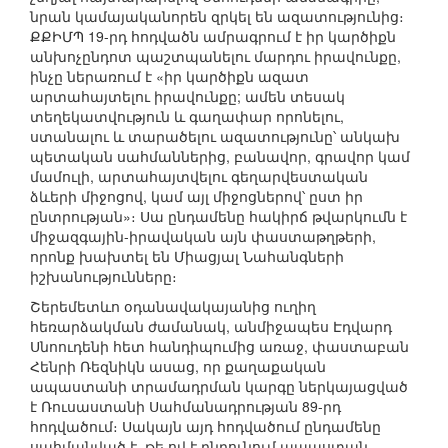
նրան կամայականորեն զրկել են ազատությունից։
ՔՔԻՄՊ 19-րդ հոդվածն ամրագրում է իր կարծիքն
անխոչընդոտ պաշտպանելու մարդու իրավունքը,
ինչը ներառում է «իր կարծիքն ազատ
արտահայտելու իրավունքը; ամեն տեսակ
տեղեկատվություն և գաղափար որոնելու,
ստանալու և տարածելու ազատությունը՝ անկախ
պետական սահմաններից, բանավոր, գրավոր կամ
մամուլի, արտահայտվելու գեղարվեստական
ձևերի միջոցով, կամ այլ միջոցներով՝ ըստ իր
ընտրության»։ Սա ընդամենը հակիրճ թվարկումն է
միջազգային-իրավական այն փաստաթղթերի,
որոնք խախտել են Միացյալ Նահանգների
իշխանությունները։
Շերեմետևո օդանավակայանից ուղիղ
հեռարձակման ժամանակ, անմիջապես Էդվարդ
Սնոուդենի հետ հանդիպումից առաջ, փաստաբան
Հենրի Ռեզնիկն ասաց, որ քաղաքական
ապաստանի տրամադրման կարգը ներկայացված
է Ռուսաստանի Սահմանադրության 89-րդ
հոդվածում։ Սակայն այդ հոդվածում ընդամենը
սահմանված է, թե ով է ընդունում ապաստան