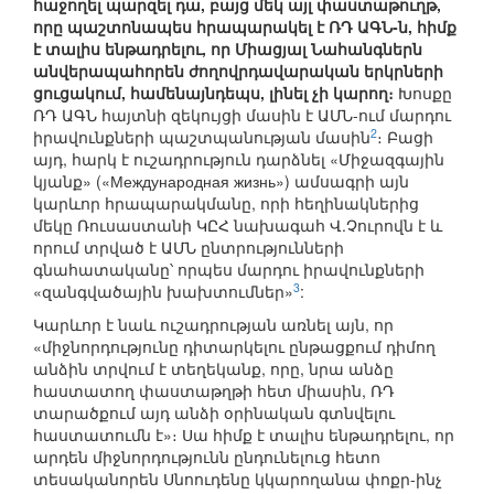
հաջողել պարզել դա, բայց մեկ այլ փաստաթուղթ,
որը պաշտոնապես հրապարակել է ՌԴ ԱԳՆ-ն, հիմք
է տալիս ենթադրելու, որ Միացյալ Նահանգներն
անվերապահորեն ժողովրդավարական երկրների
ցուցակում, համենայնդեպս, լինել չի կարող։
Խոսքը
ՌԴ ԱԳՆ հայտնի զեկույցի մասին է ԱՄՆ-ում մարդու
2
իրավունքների պաշտպանության մասին
։ Բացի
այդ, հարկ է ուշադրություն դարձնել «Միջազգային
կյանք» («Международная жизнь») ամսագրի այն
կարևոր հրապարակմանը, որի հեղինակներից
մեկը Ռուսաստանի ԿԸՀ նախագահ Վ.Չուրովն է և
որում տրված է ԱՄՆ ընտրությունների
գնահատականը՝ որպես մարդու իրավունքների
3
«զանգվածային խախտումներ»
:
Կարևոր է նաև ուշադրության առնել այն, որ
«միջնորդությունը դիտարկելու ընթացքում դիմող
անձին տրվում է տեղեկանք, որը, նրա անձը
հաստատող փաստաթղթի հետ միասին, ՌԴ
տարածքում այդ անձի օրինական գտնվելու
հաստատումն է»։ Սա հիմք է տալիս ենթադրելու, որ
արդեն միջնորդությունն ընդունելուց հետո
տեսականորեն Սնոուդենը կկարողանա փոքր-ինչ