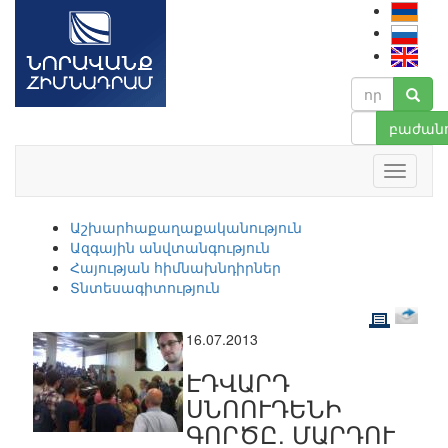
բաժանո
Աշխարհաքաղաքականություն
Ազգային անվտանգություն
Հայության հիմնախնդիրներ
Տնտեսագիտություն
16.07.2013
ԷԴՎԱՐԴ
ՍՆՈՈՒԴԵՆԻ
ԳՈՐԾԸ. ՄԱՐԴՈՒ