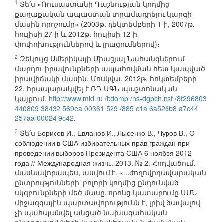
1
Տե՛ս «Ռուսաստանի Դաշնության կողմից
քաղաքական ապաստան տրամադրելու կարգի
մասին որոշումը» (2003թ. դեկտեմբերի 1-ի, 2007թ.
հուլիսի 27-ի և 2012թ. հուլիսի 12-ի
փոփոխություններով և լրացումներով)։
2
Զեկույց Ամերիկայի Միացյալ Նահանգներում
մարդու իրավունքների ապահովման հետ կապված
իրավիճակի մասին, Մոսկվա, 2012թ. հոկտեմբերի
22, հրապարակվել է ՌԴ ԱԳՆ պաշտոնական
կայքում.
http://www.mid.ru /bdomp /ns-dgpch.nsf /8f296803
440809 38432 569ea 00361 529 /885 c1a 6a526b8 a7c44
257aa 00024 9c42
.
3
Տե՛ս Борисов И., Евланов И., Лысенко В., Чуров В., О
соблюдении в США избирательных прав граждан при
проведении выборов Президента США 6 ноября 2012
года // Международная жизнь, 2013, № 2. Հոդվածում,
մասնավորապես, ասվում է. «...ժողովրդավարական
ընտրությունների՝ բոլորի կողմից ընդունված
սկզբունքների մեծ մասը, որոնց կատարումը ԱՄՆ
միջազգային պարտավորությունն է, լրիվ ծավալով
չի պահպանվել անցած նախագահական