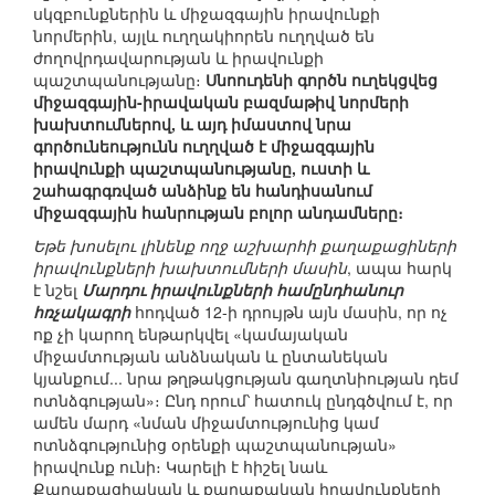
սկզբունքներին և միջազգային իրավունքի
նորմերին, այլև ուղղակիորեն ուղղված են
ժողովրդավարության և իրավունքի
պաշտպանությանը։
Սնոուդենի գործն ուղեկցվեց
միջազգային-իրավական բազմաթիվ նորմերի
խախտումներով, և այդ իմաստով նրա
գործունեությունն ուղղված է միջազգային
իրավունքի պաշտպանությանը, ուստի և
շահագրգռված անձինք են հանդիսանում
միջազգային հանրության բոլոր անդամները։
Եթե խոսելու լինենք ողջ աշխարհի քաղաքացիների
իրավունքների խախտումների մասին
, ապա հարկ
է նշել
Մարդու իրավունքների համընդհանուր
հռչակագրի
հոդված 12-ի դրույթն այն մասին, որ ոչ
ոք չի կարող ենթարկվել «կամայական
միջամտության անձնական և ընտանեկան
կյանքում... նրա թղթակցության գաղտնիության դեմ
ոտնձգության»։ Ընդ որում՝ հատուկ ընդգծվում է, որ
ամեն մարդ «նման միջամտությունից կամ
ոտնձգությունից օրենքի պաշտպանության»
իրավունք ունի։ Կարելի է հիշել նաև
Քաղաքացիական և քաղաքական իրավունքների