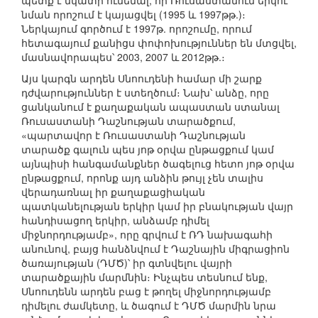
պետք է նկատի ունենալ, որ Ռուսաստանում երկու
նման որոշում է կայացվել (1995 և 1997թթ.)։
Ներկայում գործում է 1997թ. որոշումը, որում
հետագայում քանիցս փոփոխություններ են մտցվել,
մասնավորապես՝ 2003, 2007 և 2012թթ.։
Այս կարգն արդեն Սնոուդենի համար մի շարք
դժվարություններ է ստեղծում։ Նախ՝ անձը, որը
ցանկանում է քաղաքական ապաստան ստանալ
Ռուսաստանի Դաշնության տարածքում,
«պարտավոր է Ռուսաստանի Դաշնության
տարածք գալուն պես յոթ օրվա ընթացքում կամ
այնպիսի հանգամանքներ ծագելուց հետո յոթ օրվա
ընթացքում, որոնք այդ անձին թույլ չեն տալիս
վերադառնալ իր քաղաքացիական
պատկանելության երկիր կամ իր բնակության վայր
հանդիսացող երկիր, անձամբ դիմել
միջնորդությամբ», որը գրվում է ՌԴ նախագահի
անունով, բայց հանձնվում է Դաշնային միգրացիոն
ծառայության (ԴՄԾ)՝ իր գտնվելու վայրի
տարածքային մարմնին։ Ինչպես տեսնում ենք,
Սնոուդենն արդեն բաց է թողել միջնորդությամբ
դիմելու ժամկետը, և ծագում է ԴՄԾ մարմին նրա