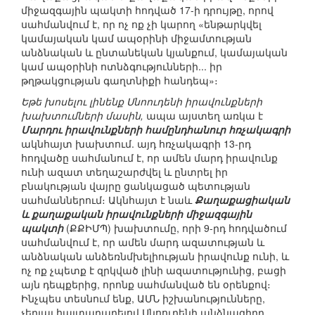
միջազգային պակտի հոդված 17-ի դրույթը, որով
սահմանվում է, որ ոչ ոք չի կարող «ենթարկվել
կամայական կամ ապօրինի միջամտության
անձնական և ընտանեկան կյանքում, կամայական
կամ ապօրինի ոտնձգությունների... իր
թղթակցության գաղտնիքի հանդեպ»։
Եթե խոսելու լինենք Սնոուդենի իրավունքների
խախտումների մասին,
ապա այստեղ առկա է
Մարդու իրավունքների համընդհանուր հռչակագրի
ակնհայտ խախտում. այդ հռչակագրի 13-րդ
հոդվածը սահմանում է, որ ամեն մարդ իրավունք
ունի ազատ տեղաշարժվել և ընտրել իր
բնակության վայրը ցանկացած պետության
սահմաններում։ Ակնհայտ է նաև
Քաղաքացիական
և քաղաքական իրավունքների միջազգային
պակտի
(ՔՔԻՄՊ) խախտումը, որի 9-րդ հոդվածում
սահմանվում է, որ ամեն մարդ ազատության և
անձնական անձեռնմխելիության իրավունք ունի, և
ոչ ոք չպետք է զրկված լինի ազատությունից, բացի
այն դեպքերից, որոնք սահմանված են օրենքով։
Ինչպես տեսնում ենք, ԱՄՆ իշխանությունները,
չեղյալ հայտարարելով Սնոուդենի անձնագիրը,