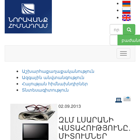
բաժանո
Աշխարհաքաղաքականություն
Ազգային անվտանգություն
Հայության հիմնախնդիրներ
Տնտեսագիտություն
02.09.2013
ԶԼՄ ԼՍԱՐԱՆԻ
ՎՍՏԱՀՈՒԹՅՈՒՆԸ.
ՄԻՏՈՒՄՆԵՐ