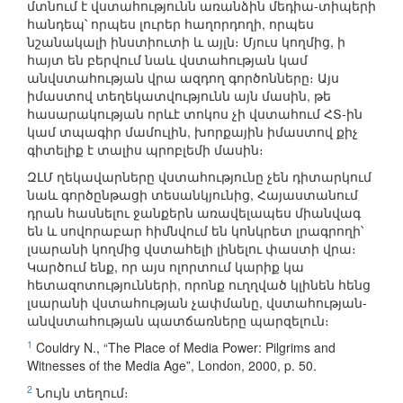
մտնում է վստահությունն առանձին մեդիա-տիպերի
հանդեպ՝ որպես լուրեր հաղորդողի, որպես
նշանակալի ինստիուտի և այլն։ Մյուս կողմից, ի
հայտ են բերվում նաև վստահության կամ
անվստահության վրա ազդող գործոնները։ Այս
իմաստով տեղեկատվությունն այն մասին, թե
հասարակության որևէ տոկոս չի վստահում ՀՏ-ին
կամ տպագիր մամուլին, խորքային իմաստով քիչ
գիտելիք է տալիս պրոբլեմի մասին։
ԶԼՄ ղեկավարները վստահությունը չեն դիտարկում
նաև գործընթացի տեսանկյունից, Հայաստանում
դրան հասնելու ջանքերն առավելապես միանվագ
են և սովորաբար հիմնվում են կոնկրետ լրագրողի՝
լսարանի կողմից վստահելի լինելու փաստի վրա։
Կարծում ենք, որ այս ոլորտում կարիք կա
հետազոտությունների, որոնք ուղղված կլինեն հենց
լսարանի վստահության չափմանը, վստահության-
անվստահության պատճառները պարզելուն։
1
Couldry N., “The Place of Media Power: Pilgrims and
Witnesses of the Media Age”, London, 2000, p. 50.
2
Նույն տեղում։