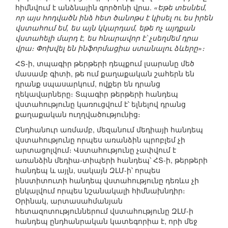
հիմնվում է անձնային գործոնի վրա.
«Եթե տեսնեմ,
որ այս հոդվածն ինձ հետ ծանոթս է կիսել ու ես իրեն
վստահում եմ, ես այն կկարդամ, եթե ոչ այդքան
վստահելի մարդ է, ես հնարավոր է՝ չսեղմեմ դրա
վրա։ Փոխվել են ինֆորմացիա ստանալու ձևերը»։
ՀՏ-ի, տպագիր թերթերի դեպքում լսարանը մեծ
մասամբ գիտի, թե ում քաղաքական շահերն են
դրանք սպասարկում, ովքեր են դրանց
ղեկավարները։ Տպագիր թերթերի հանդեպ
վստահությունը կառուցվում է՝ ելնելով դրանց
քաղաքական ուղղվածությունից։
Ընդհանուր առմամբ, մեզանում մեդիայի հանդեպ
վստահությունը որպես առանձին պրոբլեմ չի
արտացոլվում։ Վստահությունը չափվում է
առանձին մեդիա-տիպերի հանդեպ՝ ՀՏ-ի, թերթերի
հանդեպ և այլն, սակայն ԶԼՄ-ի՝ որպես
ինստիտուտի հանդեպ վստահությունը դեռևս չի
ընկալվում որպես նշանակալի հիմնախնդիր։
Օրինակ, արտասահմանյան
հետազոտություններում վստահությունը ԶԼՄ-ի
հանդեպ ընդհանրական կատեգորիա է, որի մեջ