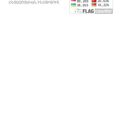
ՀԵՏԱԶՈՏԱԿԱՆ ԻՆՍՏԻՏՈՒՏ