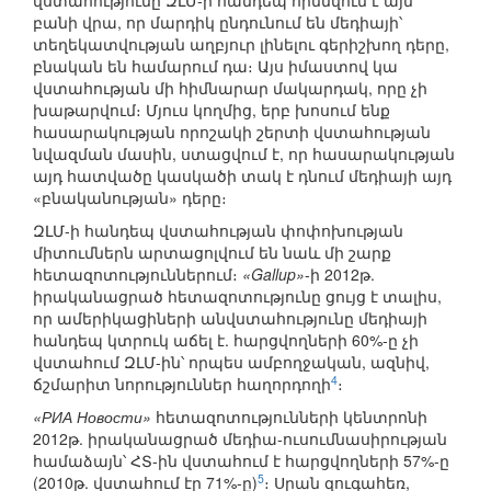
վստահությունը ԶԼՄ-ի հանդեպ հիմնվում է այն
բանի վրա, որ մարդիկ ընդունում են մեդիայի՝
տեղեկատվության աղբյուր լինելու գերիշխող դերը,
բնական են համարում դա։ Այս իմաստով կա
վստահության մի հիմնարար մակարդակ, որը չի
խաթարվում։ Մյուս կողմից, երբ խոսում ենք
հասարակության որոշակի շերտի վստահության
նվազման մասին, ստացվում է, որ հասարակության
այդ հատվածը կասկածի տակ է դնում մեդիայի այդ
«բնականության» դերը։
ԶԼՄ-ի հանդեպ վստահության փոփոխության
միտումներն արտացոլվում են նաև մի շարք
հետազոտություններում։
«Gallup»
-ի 2012թ.
իրականացրած հետազոտությունը ցույց է տալիս,
որ ամերիկացիների անվստահությունը մեդիայի
հանդեպ կտրուկ աճել է. հարցվողների 60%-ը չի
վստահում ԶԼՄ-ին՝ որպես ամբողջական, ազնիվ,
4
ճշմարիտ նորություններ հաղորդողի
։
«РИА Новости»
հետազոտությունների կենտրոնի
2012թ. իրականացրած մեդիա-ուսումնասիրության
համաձայն՝ ՀՏ-ին վստահում է հարցվողների 57%-ը
5
(2010թ. վստահում էր 71%-ը)
։ Սրան զուգահեռ,