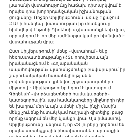
լսարանի վստահությունը հաճախ դիտարկվում է
որպես դրա խորհրդանշական իշխանության
ցուցանիշ։ Ռոջեր Սիլվերսթոունն առաջ է քաշում
ԶԼՄ-ի հանդեպ վստահության իր մոտեցումը՝
հիմնվելով Էնթոնի Գիդենսի աշխատանքների վրա,
որը պնդում է, որ մեր ամենօրյա կյանքը հիմնված է
վստահության վրա։
Ըստ Սիլվերսթոունի՝ մենք «վստահում» ենք
հեռուստատեսությանը (ՀՏ), որովհետև այն
իրականացնում է «գոյաբանական
ապահովության» պահանջմունքի բավարարում իր
շարունակական հասանելիության և
բովանդակության կրկնվող շրջապտույտների
1
միջոցով
։ Սիլվերսթոունը հղում է կատարում
Գիդենսի՝ «փորձագետների համակարգերի»
կատեգորիային. այս համակարգերը միջնորդի դեր
են խաղում մեր և այն ամենի միջև, ինչի մասին
մենք չունենք հստակ կամ ուղղակի գիտելիք, բայց
որոնք ազդում են մեր կյանքի վրա։ Այս իմաստով,
Սիլվերսթոունը պնդում է, որ ՀՏ լուրերը գործում են
որպես առանցքային ինստիտուտներ արտաքին
աշխարհից եկող վախի, ռիսկի և վտանգի