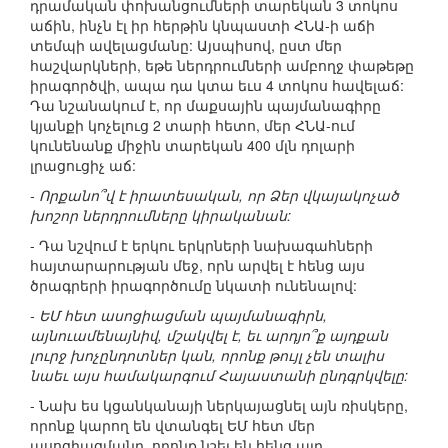
դրամական փոխանցումների տարեկան 3 տոկոս
աճին, ինչն էլ իր հերթին կնպաստի ՀՆԱ-ի աճի
տեմպի ավելացմանը: Այսպիսով, ըստ մեր
հաշվարկների, եթե ներդրումների ամբողջ փաթեթը
իրագործվի, ապա դա կտա եւս 4 տոկոս հավելաճ:
Դա նշանակում է, որ մաքսային պայմանագիրը
կյանքի կոչելուց 2 տարի հետո, մեր ՀՆԱ-ում
կունենանք միջին տարեկան 400 մլն դոլարի
լրացուցիչ աճ:
- Որքանո՞վ է իրատեսական, որ Ձեր վկայակոչած
խոշոր ներդրումները կիրականան:
- Դա նշվում է երկու երկրների նախագահների
հայտարարության մեջ, որն արվել է հենց այս
ծրագրերի իրագործումը նկատի ունենալով:
- ԵՄ հետ ասոցիացման պայմանագիրն,
այնուամենայնիվ, մշակվել է, եւ արդյո՞ք այդքան
լուրջ խոչընդոտներ կան, որոնք թույլ չեն տալիս
նաեւ այս համակարգում Հայաստանի ընդգրկվելը:
- Նախ ես կցանկանայի ներկայացնել այն ռիսկերը,
որոնք կարող են վտանգել ԵՄ հետ մեր
ասոցիացմանը, որոնք նշել են հենց այդ