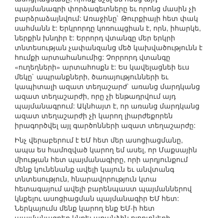
պայմանագրի փորձագետները եւ որոնց մասին չի
բարձրաձայնվում: Առաջինը` Թուրքիայի հետ փակ
սահմանն է: Երկրորդը կոռուպցիան է, որն, իհարկե,
ներքին խնդիր է: Երրորդ վտանգը մեր երկրի
տնտեսության չափանզանց մեծ կախվածությունն է
հումքի արտահանումից: Չորրորդ վտանգը
«ուղեղների» արտահոսքն է: Ես կավելացնեի եւս
մեկը` ապրանքների, ծառայությունների եւ
կապիտալի ազատ տեղաշարժ` առանց մարդկանց
ազատ տեղաշարժի, որը չի ենթադրվում այդ
պայմանագրում: Ակնհայտ է, որ առանց մարդկանց
ազատ տեղաշարժի չի կարող լիարժեքորեն
իրագործվել այլ գարծոնների ազատ տեղաշարժը:
Ինչ վերաբերում է ԵՄ հետ մեր ասոցիացմանը,
ապա ես համոզված կարող եմ ասել, որ Մաքսային
միության հետ պայմանագիրը, որի արդյունքում
մենք կունենանք ավելի կայուն եւ անվտանգ
տնտեսություն, հնարավորություն կտա
հետագայում ավելի բարենպաստ պայմաններով
կնքելու ասոցիացման պայմանագիր ԵՄ հետ:
Ներկայումս մենք կարող ենք ԵՄ-ի հետ
պայմանագրեր կնքել առանձին ոլորտների