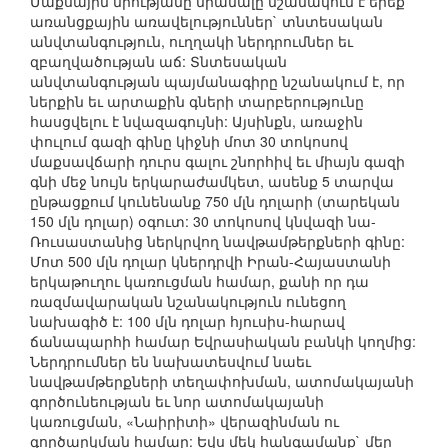
Մաքսային միությանը միանալը նշանակում է երեք
առանցքային առավելություններ` տնտեսական
անվտանգություն, ուղղակի ներդրումներ եւ
զբաղվածության աճ: Տնտեսական
անվտանգության պայմանագիրը նշանակում է, որ
ներքին եւ արտաքին գների տարբերությունը
հասցվելու է նվազագույնի: Այսինքն, առաջին
փուլում գազի գինը կիջնի մոտ 30 տոկոսով
մաքսավճարի դուրս գալու շնորհիվ եւ միայն գազի
գնի մեջ նույն երկարաժամկետ, ասենք 5 տարվա
ընթացքում կունենանք 750 մլն դոլարի (տարեկան
150 մլն դոլար) օգուտ: 30 տոկոսով կնվազի նա-
Ռուսաստանից ներկրվող նավթամթերքների գինը:
Մոտ 500 մլն դոլար կներդրվի Իրան-Հայաստանի
երկաթուղու կառուցման համար, քանի որ դա
ռազմավարական նշանակություն ունեցող
նախագիծ է: 100 մլն դոլար հյուսիս-հարավ
ճանապարհի համար Եվրասիական բանկի կողմից:
Ներդրումներ են նախատեսվում նաեւ
նավթամթերքների տեղափոխման, ատոմակայանի
գործունեության եւ նոր ատոմակայանի
կառուցման, «Նաիրիտի» վերազինման ու
գործարկման համար: Եվս մեկ հանգամանք` մեր