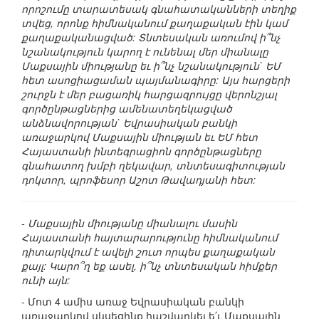
որոշումը տարատեսակ գնահատականների տեղիք
տվեց, որոնք հիմնականում քաղաքական էին կամ
քաղաքականացված: Տնտեսական առումով ի՞նչ
նշանակություն կարող է ունենալ մեր միանալը
Մաքսային միությանը եւ ի՞նչ նշանակություն` ԵՄ
հետ ասոցիացաման պայմանագիրը: Այս հարցերի
շուրջն է մեր բացառիկ հարցազրույցը վերոնշյալ
գործընթացներից ամենատեղեկացված
անձնավորության` Եվրասիական բանկի
առաջարկով Մաքսային միության եւ ԵՄ հետ
Հայաստանի ինտեգրացիոն գործընթացները
գնահատող խմբի ղեկավար, տնտեսագիտության
դոկտոր, պրոֆեսոր Աշոտ Թավադյանի հետ:
- Մաքսային միությանը միանալու մասին
Հայաստանի հայտարարությունը հիմնականում
դիտարկվում է ավելի շուտ որպես քաղաքական
քայլ: Կարո՞ղ եք ասել, ի՞նչ տնտեսական հիմքեր
ունի այն:
- Մոտ 4 ամիս առաջ Եվրասիական բանկի
առաջարկով սկսեցինք հաշվարկել ե՛ւ Մաքսային