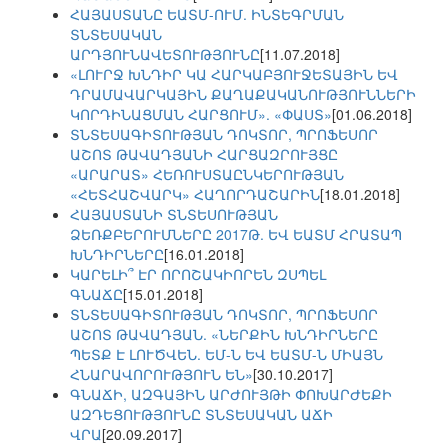
ՀԱՅԱՍՏԱՆԸ ԵԱՏՄ-ՈՒՄ. ԻՆՏԵԳՐՄԱՆ
ՏՆՏԵՍԱԿԱՆ
ԱՐԴՅՈՒՆԱՎԵՏՈՒԹՅՈՒՆԸ
[11.07.2018]
«ԼՈՒՐՋ ԽՆԴԻՐ ԿԱ ՀԱՐԿԱԲՅՈՒՋԵՏԱՅԻՆ ԵՎ
ԴՐԱՄԱՎԱՐԿԱՅԻՆ ՔԱՂԱՔԱԿԱՆՈՒԹՅՈՒՆՆԵՐԻ
ԿՈՐԴԻՆԱՑՄԱՆ ՀԱՐՑՈՒՄ». «ՓԱՍՏ»
[01.06.2018]
ՏՆՏԵՍԱԳԻՏՈՒԹՅԱՆ ԴՈԿՏՈՐ, ՊՐՈՖԵՍՈՐ
ԱՇՈՏ ԹԱՎԱԴՅԱՆԻ ՀԱՐՑԱԶՐՈՒՅՑԸ
«ԱՐԱՐԱՏ» ՀԵՌՈՒՍՏԱԸՆԿԵՐՈՒԹՅԱՆ
«ՀԵՏՀԱՇՎԱՐԿ» ՀԱՂՈՐԴԱՇԱՐԻՆ
[18.01.2018]
ՀԱՅԱՍՏԱՆԻ ՏՆՏԵՍՈՒԹՅԱՆ
ՁԵՌՔԲԵՐՈՒՄՆԵՐԸ 2017Թ. ԵՎ ԵԱՏՄ ՀՐԱՏԱՊ
ԽՆԴԻՐՆԵՐԸ
[16.01.2018]
ԿԱՐԵԼԻ՞ ԷՐ ՈՐՈՇԱԿԻՈՐԵՆ ԶՍՊԵԼ
ԳՆԱՃԸ
[15.01.2018]
ՏՆՏԵՍԱԳԻՏՈՒԹՅԱՆ ԴՈԿՏՈՐ, ՊՐՈՖԵՍՈՐ
ԱՇՈՏ ԹԱՎԱԴՅԱՆ. «ՆԵՐՔԻՆ ԽՆԴԻՐՆԵՐԸ
ՊԵՏՔ Է ԼՈՒԾՎԵՆ. ԵՄ-Ն ԵՎ ԵԱՏՄ-Ն ՄԻԱՅՆ
ՀՆԱՐԱՎՈՐՈՒԹՅՈՒՆ ԵՆ»
[30.10.2017]
ԳՆԱՃԻ, ԱԶԳԱՅԻՆ ԱՐԺՈՒՅԹԻ ՓՈԽԱՐԺԵՔԻ
ԱԶԴԵՑՈՒԹՅՈՒՆԸ ՏՆՏԵՍԱԿԱՆ ԱՃԻ
ՎՐԱ
[20.09.2017]