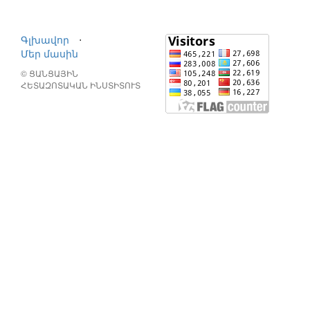
Գլխավոր
⋅
Մեր մասին
© ՑԱՆՑԱՅԻՆ
ՀԵՏԱԶՈՏԱԿԱՆ ԻՆՍՏԻՏՈՒՏ