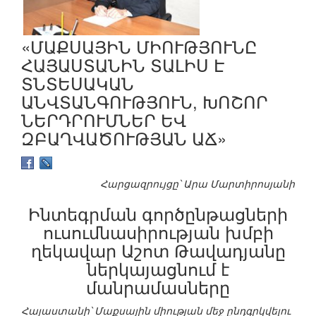
«ՄԱՔՍԱՅԻՆ ՄԻՈՒԹՅՈՒՆԸ
ՀԱՅԱՍՏԱՆԻՆ ՏԱԼԻՍ Է
ՏՆՏԵՍԱԿԱՆ
ԱՆՎՏԱՆԳՈՒԹՅՈՒՆ, ԽՈՇՈՐ
ՆԵՐԴՐՈՒՄՆԵՐ ԵՎ
ԶԲԱՂՎԱԾՈՒԹՅԱՆ ԱՃ»
Հարցազրույցը՝ Արա Մարտիրոսյանի
Ինտեգրման գործընթացների
ուսումնասիրության խմբի
ղեկավար Աշոտ Թավադյանը
ներկայացնում է
մանրամասները
Հայաստանի՝ Մաքսային միության մեջ ընդգրկվելու