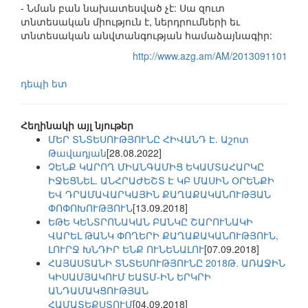
- Նման բան նախատեսված չէ: Սա զուտ
տնտեսական միություն է, ներդրումների եւ
տնտեսական անվտանգության համաձայնագիր:
http://www.azg.am/AM/2013091101
դեպի ետ
Հեղինակի այլ նյութեր
ՄԵՐ ՏՆՏԵՍՈՒԹՅՈՒՆԸ ՀԻՎԱՆԴ Է. Աշոտ
Թավադյան
[28.08.2022]
ՉԵՆՔ ԿԱՐՈՂ ՄԻԱՆԳԱՄԻՑ ԵԿԱՄՏԱՀԱՐԿԸ
ԻՋԵՑՆԵԼ. ԱՆՀՐԱԺԵՇՏ Է ԿԲ ՄԱՍԻՆ ՕՐԵՆՔԻ
ԵՎ ԴՐԱՄԱՎԱՐԿԱՅԻՆ ՔԱՂԱՔԱԿԱՆՈՒԹՅԱՆ
ՓՈՓՈԽՈՒԹՅՈՒՆ
[13.09.2018]
ԵԹԵ ԿԵՆՏՐՈՆԱԿԱՆ ԲԱՆԿԸ ՇԱՐՈՒՆԱԿԻ
ՎԱՐԵԼ ԹԱՆԿ ՓՈՂԵՐԻ ՔԱՂԱՔԱԿԱՆՈՒԹՅՈՒՆ,
ԼՈՒՐՋ ԽՆԴԻՐ ԵՆՔ ՈՒՆԵՆԱԼՈՒ
[07.09.2018]
ՀԱՅԱՍՏԱՆԻ ՏՆՏԵՍՈՒԹՅՈՒՆԸ 2018Թ. ԱՌԱՋԻՆ
ԿԻՍԱՄՅԱԿՈՒՄ ԵԱՏՄ-ԻՆ ԵՐԿՐԻ
ԱՆԴԱՄԱԿՑՈՒԹՅԱՆ
ՀԱՄԱՏԵՔՍՏՈՒՄ
[04.09.2018]