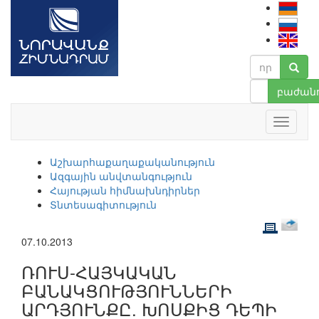
բաժանո
Աշխարհաքաղաքականություն
Ազգային անվտանգություն
Հայության հիմնախնդիրներ
Տնտեսագիտություն
07.10.2013
ՌՈՒՍ-ՀԱՅԿԱԿԱՆ
ԲԱՆԱԿՑՈՒԹՅՈՒՆՆԵՐԻ
ԱՐԴՅՈՒՆՔԸ. ԽՈՍՔԻՑ ԴԵՊԻ