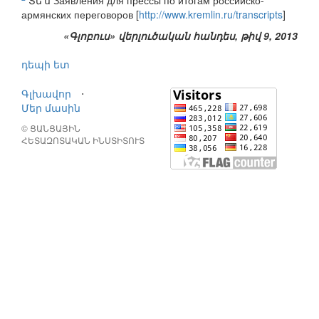
Տե՛ս Заявления для прессы по итогам российско-
армянских переговоров [
http://www.kremlin.ru/transcripts
]
«Գլոբուս» վերլուծական հանդես, թիվ 9, 2013
դեպի ետ
Գլխավոր
⋅
Մեր մասին
© ՑԱՆՑԱՅԻՆ
ՀԵՏԱԶՈՏԱԿԱՆ ԻՆՍՏԻՏՈՒՏ