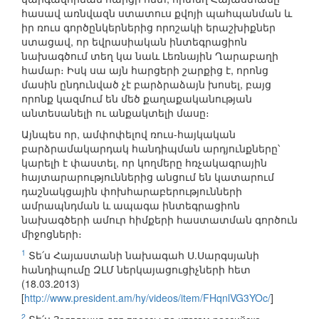
հասավ առնվազն ստատուս քվոյի պահպանման և
իր ռուս գործընկերներից որոշակի երաշխիքներ
ստացավ, որ եվրասիական ինտեգրացիոն
նախագծում տեղ կա նաև Լեռնային Ղարաբաղի
համար։ Իսկ սա այն հարցերի շարքից է, որոնց
մասին ընդունված չէ բարձրաձայն խոսել, բայց
որոնք կազմում են մեծ քաղաքականության
անտեսանելի ու անքակտելի մասը։
Այնպես որ, ամփոփելով ռուս-հայկական
բարձրամակարդակ հանդիպման արդյունքները՝
կարելի է փաստել, որ կողմերը հռչակագրային
հայտարարություններից անցում են կատարում
դաշնակցային փոխհարաբերությունների
ամրապնդման և ապագա ինտեգրացիոն
նախագծերի ամուր հիմքերի հաստատման գործուն
միջոցների։
1
Տե՛ս Հայաստանի նախագահ Ս.Սարգսյանի
հանդիպումը ԶԼՄ ներկայացուցիչների հետ
(18.03.2013)
[
http://www.president.am/hy/videos/item/FHqnlVG3YOc/
]
2