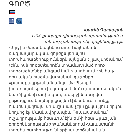
ԳՈՐԾ
Խաչիկ Գալստյան
ԵՊՀ քաղաքագիտության պատմության և
տեսության ամբիոնի դոցենտ, ք.գ.թ.
Վերջին ժամանակներս ռուս-հայկական
ռազմավարական, գործընկերային
փոխհարաբերություններն այնքան էլ լավ վիճակում
չէին, իսկ հոռետեսորեն տրամադրված որոշ
փորձագետներ անգամ կանխատեսում էին հայ-
ռուսական ռազմավարական դաշինքի
«քաղաքակրթական անկում»։ Պետք է
խոստովանել, որ իսկապես նման վատատեսական
կարծիքների առիթ կար, և վերջին տարվա
ընթացքում կողմերը քայլեր էին անում, որոնք,
համենայնդեպս, միանշանակ չէին ընկալվում երկու
կողմից էլ։ Մասնավորապես, Ռուսաստանում
ուշադրությամբ հետևում էին ԵՄ-ի հետ Արևելյան
գործընկերության շրջանակներում Հայաստանի
փոխհարաբերությունների աստիճանական