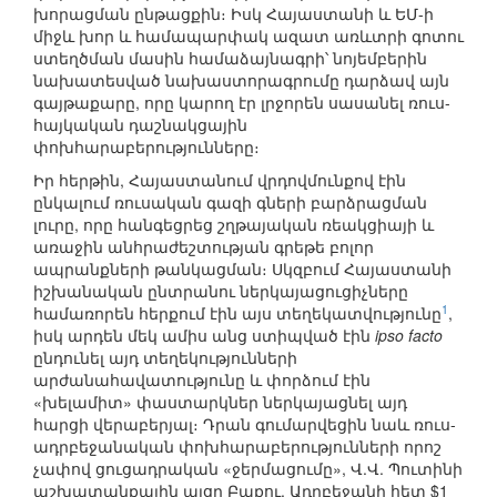
խորացման ընթացքին։ Իսկ Հայաստանի և ԵՄ-ի
միջև խոր և համապարփակ ազատ առևտրի գոտու
ստեղծման մասին համաձայնագրի՝ նոյեմբերին
նախատեսված նախաստորագրումը դարձավ այն
գայթաքարը, որը կարող էր լրջորեն սասանել ռուս-
հայկական դաշնակցային
փոխհարաբերությունները։
Իր հերթին, Հայաստանում վրդովմունքով էին
ընկալում ռուսական գազի գների բարձրացման
լուրը, որը հանգեցրեց շղթայական ռեակցիայի և
առաջին անհրաժեշտության գրեթե բոլոր
ապրանքների թանկացման։ Սկզբում Հայաստանի
իշխանական ընտրանու ներկայացուցիչները
1
համառորեն հերքում էին այս տեղեկատվությունը
,
իսկ արդեն մեկ ամիս անց ստիպված էին
ipso facto
ընդունել այդ տեղեկությունների
արժանահավատությունը և փորձում էին
«խելամիտ» փաստարկներ ներկայացնել այդ
հարցի վերաբերյալ։ Դրան գումարվեցին նաև ռուս-
ադրբեջանական փոխհարաբերությունների որոշ
չափով ցուցադրական «ջերմացումը», Վ.Վ. Պուտինի
աշխատանքային այցը Բաքու, Ադրբեջանի հետ $1