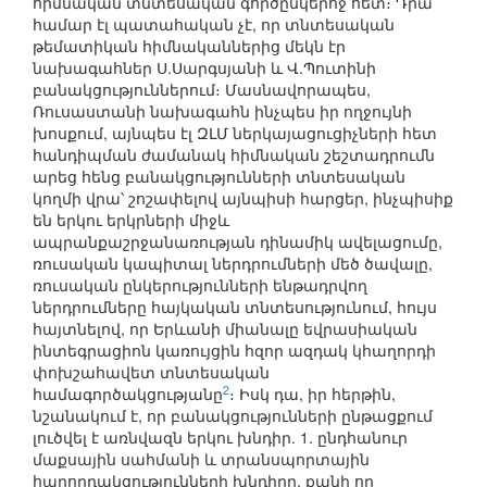
հիմնական տնտեսական գործընկերոջ հետ։ Դրա
համար էլ պատահական չէ, որ տնտեսական
թեմատիկան հիմնականներից մեկն էր
նախագահներ Ս.Սարգսյանի և Վ.Պուտինի
բանակցություններում։ Մասնավորապես,
Ռուսաստանի նախագահն ինչպես իր ողջույնի
խոսքում, այնպես էլ ԶԼՄ ներկայացուցիչների հետ
հանդիպման ժամանակ հիմնական շեշտադրումն
արեց հենց բանակցությունների տնտեսական
կողմի վրա՝ շոշափելով այնպիսի հարցեր, ինչպիսիք
են երկու երկրների միջև
ապրանքաշրջանառության դինամիկ ավելացումը,
ռուսական կապիտալ ներդրումների մեծ ծավալը,
ռուսական ընկերությունների ենթադրվող
ներդրումները հայկական տնտեսությունում, հույս
հայտնելով, որ Երևանի միանալը եվրասիական
ինտեգրացիոն կառույցին հզոր ազդակ կհաղորդի
փոխշահավետ տնտեսական
2
համագործակցությանը
։ Իսկ դա, իր հերթին,
նշանակում է, որ բանակցությունների ընթացքում
լուծվել է առնվազն երկու խնդիր. 1. ընդհանուր
մաքսային սահմանի և տրանսպորտային
հաղորդակցությունների խնդիրը, քանի որ