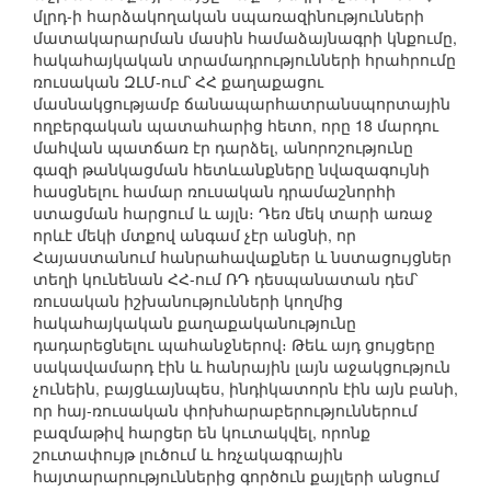
մլրդ-ի հարձակողական սպառազինությունների
մատակարարման մասին համաձայնագրի կնքումը,
հակահայկական տրամադրությունների հրահրումը
ռուսական ԶԼՄ-ում՝ ՀՀ քաղաքացու
մասնակցությամբ ճանապարհատրանսպորտային
ողբերգական պատահարից հետո, որը 18 մարդու
մահվան պատճառ էր դարձել, անորոշությունը
գազի թանկացման հետևանքները նվազագույնի
հասցնելու համար ռուսական դրամաշնորհի
ստացման հարցում և այլն։ Դեռ մեկ տարի առաջ
որևէ մեկի մտքով անգամ չէր անցնի, որ
Հայաստանում հանրահավաքներ և նստացույցներ
տեղի կունենան ՀՀ-ում ՌԴ դեսպանատան դեմ՝
ռուսական իշխանությունների կողմից
հակահայկական քաղաքականությունը
դադարեցնելու պահանջներով։ Թեև այդ ցույցերը
սակավամարդ էին և հանրային լայն աջակցություն
չունեին, բայցևայնպես, ինդիկատորն էին այն բանի,
որ հայ-ռուսական փոխհարաբերություններում
բազմաթիվ հարցեր են կուտակվել, որոնք
շուտափույթ լուծում և հռչակագրային
հայտարարություններից գործուն քայլերի անցում