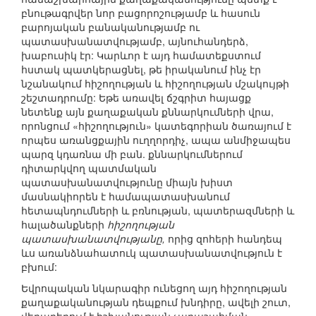
բնութագրվեր նոր բացորոշությամբ և հասուն
բարոյական բանականությամբ ու
պատասխանատվությամբ, այնուհանդերձ,
խաբուսիկ էր: Կարևոր է այդ համատեքստում
հստակ պատկերացնել, թե իրականում ինչ էր
նշանակում հիշողության և հիշողության մշակույթի
շեշտադրումը: Եթե առավել ճշգրիտ հայացք
նետենք այն քաղաքական քննարկումների վրա,
որոնցում «հիշողություն» կատեգորիան ծառայում է
որպես առանցքային ուղղորդիչ, ապա անմիջապես
պարզ կդառնա մի բան. քննարկումներում
դիտարկվող պատմական
պատասխանատվությունը միայն խիստ
մասնակիորեն է համապատասխանում
հետապնդումների և բռնության, պատերազմների և
հալածանքների
հիշողության
պատասխանատվությանը,
որից զոհերի հանդեպ
ևս առանձնահատուկ պատասխանատվություն է
բխում:
Եվրոպական նկարագիր ունեցող այդ հիշողության
քաղաքականության դեպքում խնդիրը, ավելի շուտ,