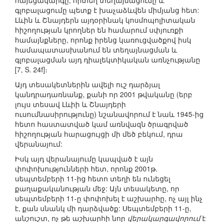
հայեցակարգը, որտեղ տեղայնացումը և
գլոբալացումը պետք է խաչաձևվեն միմյանց հետ:
Լևին և Շնայդերն այդօրինակ կոսմոպոլիտական
հիշողության կրողներ են համարում սփյուռքի
համայնքները, որոնք իրենց կառուցվածքով իսկ
համապատասխանում են տեղայնացման և
գլոբալացման այդ դիալեկտիկական առնչությանը
[7, S. 24f]։
Այդ տեսակետներին ավելի ուշ դարձյալ
կանդրադառնանք, քանի որ 2001 թվականը (երբ
լույս տեսավ Լևիի և Շնայդերի
ուսումնասիրությունը) նշանավորում է նաև 1945-ից
հետո հաստատված կամ առնվազն ծրագրված
հիշողության հարացույցի մի մեծ բեկում, դրա
վերանայում:
Իսկ այդ վերանայումը կապված է այն
փոփոխությունների հետ, որոնք 2001թ.
սեպտեմբերի 11-ից հետո տեղի են ունեցել
քաղաքականության մեջ: Այն տեսակետը, որ
սեպտեմբերի 11-ը փոփոխել է աշխարհը, ոչ այլ ինչ
է, քան սնանկ մի դարձվածք: Սեպտեմբերի 11-ը,
անշուշտ, ոչ թե աշխարհի նոր
վերակարգավորում
է