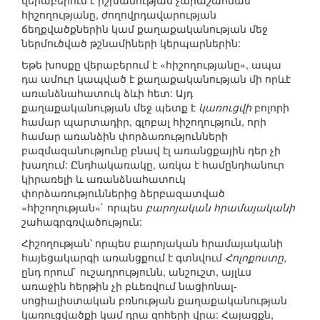
վերաբերում է իշխանության չարաշահման
հիշողությանը, ժողովրդավարության
ճեղքվածքներին կամ քաղաքականության մեջ
ներմուծված թշնամիների կերպարներին:
Եթե խոսքը վերաբերում է «հիշողությանը», ապա
դա ամուր կապված է քաղաքականության մի որևէ
առանձնահատուկ ձևի հետ: Այդ
քաղաքականության մեջ պետք է
կառուցվի
բոլորի
համար պարտադիր, գլոբալ հիշողություն, որի
համար առանձին փորձառությունների
բազմազանությունը բնավ էլ առանցքային դեր չի
խաղում: Ընդհակառակը, առկա է համընդհանուր
կիրառելի և առանձնահատուկ
փորձառություններից ձերբազատված
«հիշողության»` որպես
բարոյական հրամայականի
շահագրգռվածություն:
Հիշողության՝ որպես բարոյական հրամայականի
հայեցակարգի առանցքում է գտնվում
Հոլոքոստը
,
ընդ որում` ուշադրությունն, անշուշտ, այլևս
առաջին հերթին չի բևեռվում նացիոնալ-
սոցիալիստական բռնության քաղաքականության
կառուցվածքի կամ դրա զոհերի վրա: Հայացքն,