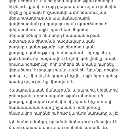
վերաբերում է Հայոց ցեղասպանության զոհերին
հիշելուն, քանի որ այդ ցեղասպանության զոհերին
հիշելը ոչ միայն հիշատակի և փորձառության
վերարտադրության պայմանագրային
վավերացման բացակայության պատճառով է
դժվարանում, այլև, դրա հետ մեկտեղ,
ոճրագործների հետնորդ հասարակության`
պետության ժխտման ռազմավարական
քաղաքականությամբ: Այդ ժխտողական
քաղաքականությունը հանգեցնում է ոչ այլ ինչի,
քան նրան, որ բացառվում է զոհի զոհ լինելը, և այն
իրադարձությունը, որի զոհերն են նրանք դարձել,
վերածվում է չեղյալության: Այսինքն` նրանք, որպես
զոհեր, ոչ միայն չեն կարող հիշվել, այլև իբրև զոհեր
նրանց գոյությունը ժխտվում է:
Հասարակական ճանաչումն, այսպիսով, կոլեկտիվ
բռնության և ցեղասպանության անտեսված
քաղաքացիական զոհերին հիշելու և հիշատակի
համապատասխան շրջանակի ստեղծումը
հնարավոր դարձնելու հույժ կարևոր նախադրյալ է:
Այն հանգամանքը, որ նման ճանաչումը մերժվում է
Հայոց ցեղասպանության զոհերին, առավել ևս