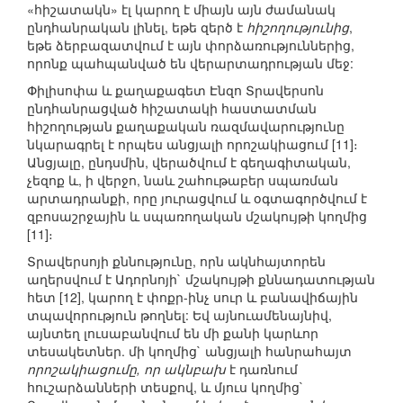
«հիշատակն» էլ կարող է միայն այն ժամանակ
ընդհանրական լինել, եթե զերծ է
հիշողությունից
,
եթե ձերբազատվում է այն փորձառություններից,
որոնք պահպանված են վերարտադրության մեջ:
Փիլիսոփա և քաղաքագետ Էնզո Տրավերսոն
ընդհանրացված հիշատակի հաստատման
հիշողության քաղաքական ռազմավարությունը
նկարագրել է որպես անցյալի որոշակիացում [11]։
Անցյալը, ընդսմին, վերածվում է գեղագիտական,
չեզոք և, ի վերջո, նաև շահութաբեր սպառման
արտադրանքի, որը յուրացվում և օգտագործվում է
զբոսաշրջային և սպառողական մշակույթի կողմից
[11]։
Տրավերսոյի քննությունը, որն ակնհայտորեն
աղերսվում է Ադորնոյի` մշակույթի քննադատության
հետ [12], կարող է փոքր-ինչ սուր և բանավիճային
տպավորություն թողնել: Եվ այնուամենայնիվ,
այնտեղ լուսաբանվում են մի քանի կարևոր
տեսակետներ. մի կողմից` անցյալի հանրահայտ
որոշակիացումը, որ ակնբախ
է դառնում
հուշարձանների տեսքով, և մյուս կողմից`