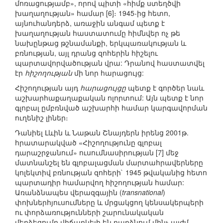
մոռացությամբ», որով պիտի «հիմք ստեղծվի
խաղաղության» համար [6]։ 1945-ից հետո,
այնուհանդերձ, առաջին անգամ պետք է
խաղաղության հաստատումը հիմնվեր ոչ թե
նախընթաց թշնամանքի, երկպառակության և
բռնության, այլ դրանց զոհերին հիշելու
պարտավորվածության վրա: Դրանով հաստատվել
էր
հիշողության
մի նոր հարացույց:
Հիշողության այդ
հարացույցը
պետք է գործեր նաև
աշխարհաքաղաքական ոլորտում: Այն պետք է նոր
գլոբալ ըմբռնված աշխարհի համար կարգավորման
ուղենիշ լիներ։
Դանիել Լևին և Նաթան Շնայդերն իրենց 2001թ.
հրատարակված «Հիշողությունը գլոբալ
դարաշրջանում» ուսումնասիրության [7] մեջ
մատնանշել են գլոբալացման մարտահրավերները
կոլեկտիվ բռնության զոհերի` 1945 թվականից հետո
պարտադիր համարվող հիշողության համար:
Առանձնապես վերազգային (
transnational
)
փոխներհյուսումները և մրցակցող կենսակերպերի
ու փորձառությունների շարունակական
մերձեցումը վիճարկելի են դարձնում մինչ այժմ