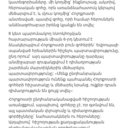
կատեգորիաները. մի կողմից` ինքնուրաց, ակտիվ,
հերոսական զոհը, որն առանձնահատուկ կերպով
մեծարվում է, և մյուս կողմից՝ Հոլոքոստի
անտեսված, պասիվ զոհը, որի համար հերոսներն
անձնազոհաբար իրենց կյանքն են տվել:
8 կետ պարունակող Ստոկհոլմյան
հայտարարության միայն 6-րդ կետում է
ձևակերպվում Հոլոքոստի բուն զոհերին` Եվրոպայի
սպանված հրեաներին հիշելու պարտավորությունը,
ընդ որում` այդ պարտավորությանը դարձյալ
անմիջաբար զուգակցվում է դիմադրության
շարժման մարտիկներին մեծարելու
պարտավորությունը: «Մենք ընդհանրական
պարտավորություն ունենք պահպանել Հոլոքոստի
զոհերի հիշատակը և մեծարել նրանց, ովքեր դրան
դիմադրություն են ցույց տվել»:
Հոլոքոստի ընդհանրականացված հիշողության
առանցքում, այսպիսով, զոհերը չէ, որ գտնվում են,
այլ պատմական փլուզումը և դիմադրության
գործիչները` նահատակներն ու հերոսները:
Այդպիսով` հիշողության քաղաքականության
ընդհանրականացման գործընթացում