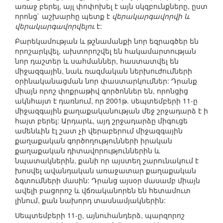
առաջ բերել, այլ փոփոխել է այն սկզբունքները, ըստ
որոնց` աշխարհը պետք է
վերակարգավորվի և
վերակարգավորվելու
է:
Բարեկամության և թշնամանքի նոր եզրագծեր են
որոշարկվել, ախտորոշվել են հակամարտության
նոր դաշտեր և սահմաններ, հաստատվել են
միջազգային, նաև ռազմական ներխուժումների
օրինականացման նոր փաստարկումներ: Դրանք
միայն որոշ փոքրաթիվ գործոններ են, որոնցից
ակնհայտ է դառնում, որ 2001թ. սեպտեմբերի 11-ը
միջազգային քաղաքականության մեջ շրջադարձ է ի
հայտ բերել: Արդարև, այդ շրջադարձը միգուցե
ամենևին էլ շատ չի վերաբերում միջազգային
քաղաքական գործողությունների իրական
քաղաքական դիտավորություններին և
նպատակներին, քանի որ այստեղ շարունակում է
խոսվել ավանդական առաջատար քաղաքական
ձգտումների մասին: Դրանց այսօր մասամբ միայն
ավելի բացորոշ և վճռականորեն են հետամուտ
լինում, քան նախորդ տասնամյակներին:
Սեպտեմբերի 11-ը, այնուհանդերձ, պարզորոշ