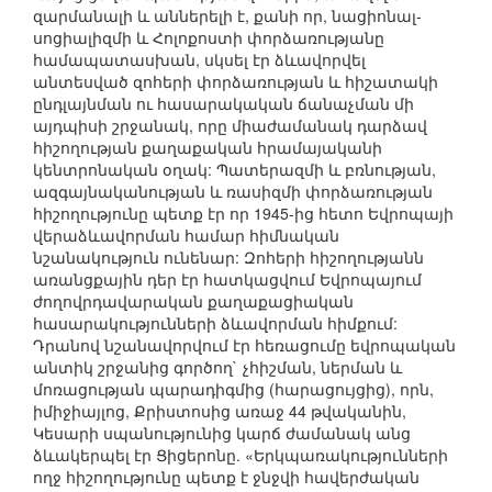
զարմանալի և աններելի է, քանի որ, նացիոնալ-
սոցիալիզմի և Հոլոքոստի փորձառությանը
համապատասխան, սկսել էր ձևավորվել
անտեսված զոհերի փորձառության և հիշատակի
ընդլայնման ու հասարակական ճանաչման մի
այդպիսի շրջանակ, որը միաժամանակ դարձավ
հիշողության քաղաքական հրամայականի
կենտրոնական օղակ: Պատերազմի և բռնության,
ազգայնականության և ռասիզմի փորձառության
հիշողությունը պետք էր որ 1945-ից հետո Եվրոպայի
վերաձևավորման համար հիմնական
նշանակություն ունենար: Զոհերի հիշողությանն
առանցքային դեր էր հատկացվում Եվրոպայում
ժողովրդավարական քաղաքացիական
հասարակությունների ձևավորման հիմքում:
Դրանով նշանավորվում էր հեռացումը եվրոպական
անտիկ շրջանից գործող` չհիշման, ներման և
մոռացության պարադիգմից (հարացույցից), որն,
իմիջիայլոց, Քրիստոսից առաջ 44 թվականին,
Կեսարի սպանությունից կարճ ժամանակ անց
ձևակերպել էր Ցիցերոնը. «Երկպառակությունների
ողջ հիշողությունը պետք է ջնջվի հավերժական