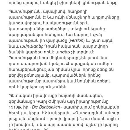
որոնց վրայով է անցել իշխողների ցնծության երթը:
Պատմությունն, այսպիսով, հաղթողի
պատմությունն է: Նա ունի մենաշնորհ աղբյուրները
կարգավորելու, հասկացություններ և
կատեգորիաներ ստեղծելու, տեղի ունեցածը
պարզաբանելու հարցում: Նա կարող է
գրել
պատմության իր վարկածը (
version
) և, ըստ այդմ,
նաև
ամրագրել
: Դրան հակառակ՝ պարտվողի
ձայնին կարծես որևէ արժեք չի տրվում:
Պատմության նրա մեկնակերպը չեն լսում, նա
դատապարտված է լռելու: Քաղաքական ուժերի
հարաբերակցության հիման վրա, որոնք ձեռք են
բերվել բռնությամբ, պարտվածներն իրենց
պատմությունը պատմելու կամ նույնիսկ գրելու
որևէ կարելիություն չունեն:
Պետական իրավունքի հայտնի մասնագետ,
գերմանացի Կարլ Շմիդտն այդ իրադրությունը
1919թ. իր «
Die Buribunken
» սատիրայում ցինիկաբար
հետևյալ կերպ է ձևակերպել. «Զարգացման անիվը
լռելյայն անցնում է լռողի վրայով: Նրա մասին այլևս
չի խոսվում, և նա այդ պատճառով այլևս չի կարող