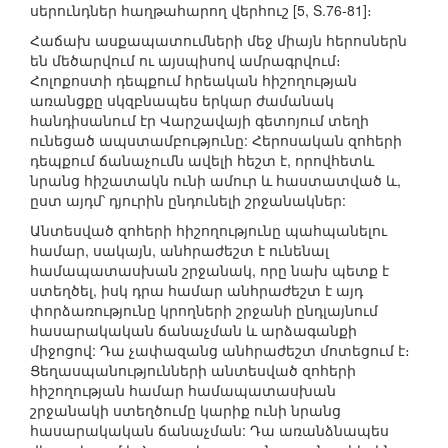
սերունդներ հաղթահարող վերհուշ [5, S.76-81]։
Հաճախ ասքապատումների մեջ միայն հերոսներն
են մեծարվում ու այսպիսով ամրագրվում։
Հոլոքոստի դեպքում հրեական հիշողության
առանցքը սկզբնապես երկար ժամանակ
հանդիսանում էր Վարշավայի գետոյում տեղի
ունեցած ապստամբությունը: Հերոսական զոհերի
դեպքում ճանաչումն ավելի հեշտ է, որովհետև
նրանց հիշատակն ունի ամուր և հաստատված և,
ըստ այդմ՝ դյուրին ընդունելի շրջանակներ:
Անտեսված զոհերի հիշողությունը պահպանելու
համար, սակայն, անհրաժեշտ է ունենալ
համապատասխան շրջանակ, որը նախ պետք է
ստեղծել, իսկ դրա համար անհրաժեշտ է այդ
փորձառությունը կրողների շրջանի ընդլայնում
հասարակական ճանաչման և արձագանքի
միջոցով: Դա չափազանց անհրաժեշտ մոտեցում է։
Ցեղասպանությունների անտեսված զոհերի
հիշողության համար համապատասխան
շրջանակի ստեղծումը կարիք ունի նրանց
հասարակական ճանաչման: Դա առանձնապես