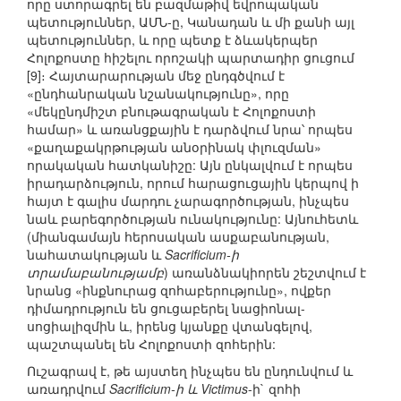
որը ստորագրել են բազմաթիվ եվրոպական
պետություններ, ԱՄՆ-ը, Կանադան և մի քանի այլ
պետություններ, և որը պետք է ձևակերպեր
Հոլոքոստը հիշելու որոշակի պարտադիր ցուցում
[9]։ Հայտարարության մեջ ընդգծվում է
«ընդհանրական նշանակությունը», որը
«մեկընդմիշտ բնութագրական է Հոլոքոստի
համար» և առանցքային է դարձվում նրա՝ որպես
«քաղաքակրթության անօրինակ փլուզման»
որակական հատկանիշը: Այն ընկալվում է որպես
իրադարձություն, որում հարացուցային կերպով ի
հայտ է գալիս մարդու չարագործության, ինչպես
նաև բարեգործության ունակությունը: Այնուհետև
(միանգամայն հերոսական ասքաբանության,
նահատակության և
Sacrificium-ի
տրամաբանությամբ
) առանձնակիորեն շեշտվում է
նրանց «ինքնուրաց զոհաբերությունը», ովքեր
դիմադրություն են ցուցաբերել նացիոնալ-
սոցիալիզմին և, իրենց կյանքը վտանգելով,
պաշտպանել են Հոլոքոստի զոհերին:
Ուշագրավ է, թե այստեղ ինչպես են ընդունվում և
առադրվում
Sacrificium-ի և Victimus
-ի` զոհի