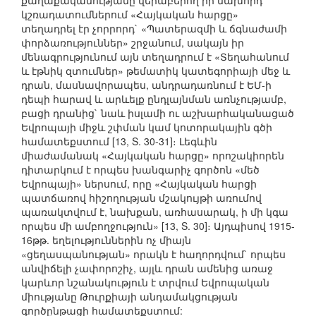
քաղաքականությանը վերաբերող իր նախորդ
կշռադատումներում «Հայկական հարցը»
տեղադրել էր չորրորդ` «Պատերազմի և ճգնաժամի
փորձառություններ» շրջանում, սակայն իր
մենագրությունում այն տեղադրում է «Տեղահանում
և էթնիկ զտումներ» թեմատիկ կատեգորիայի մեջ և
դրան, մասնավորապես, անդրադառնում է ԵՄ-ի
դեպի հարավ և արևելք ընդլայնման առնչությամբ,
բացի դրանից` նաև իսլամի ու աշխարհականացած
Եվրոպայի միջև շփման կամ կոտորակային գծի
համատեքստում [13, S. 30-31]։ Լեգևին
միաժամանակ «Հայկական հարցը» որոշակիորեն
դիտարկում է որպես խանգարիչ գործոն «մեծ
Եվրոպայի» ներսում, որը «Հայկական հարցի
պատճառով հիշողության մշակույթի առումով
պառակտվում է, նախքան, առհասարակ, ի մի կգա
որպես մի ամբողջություն» [13, S. 30]։ Այդպիսով 1915-
16թթ. եղելություններին ոչ միայն
«ցեղասպանության» որակն է հաղորդվում` որպես
անվիճելի չափորոշիչ, այլև դրան ամենից առաջ
կարևոր նշանակություն է տրվում Եվրոպական
միությանը Թուրքիայի անդամակցության
գործընթացի համատեքստում: