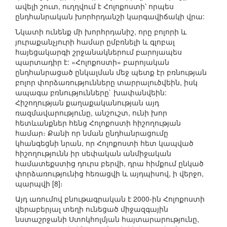
ավելի շուտ, ուղղվում է Հոլոքոստի՝ որպես
ընդհանրական խորհրդանշի կարգավիճակի վրա:
Նկատի ունենք մի խորհրդանիշ, որը բոլորի և
յուրաքանչյուրի համար ըմբռնելի և գլոբալ
հայեցակարգի շրջանակներում բարոյապես
պարտադիր է: «Հոլոքոստի» բարոյական
ընդհանրացած ընկալման մեջ պետք էր բռնության
բոլոր փորձառությունները տարրալուծվեին, իսկ
ապագա բռնությունները` խափանվեին:
Հիշողության քաղաքականության այդ
ռազմավարությունը, անշուշտ, ունի խոր
հետևանքներ հենց Հոլոքոստի հիշողության
համար։ Քանի որ նման ընդհանրացումը
կհանգեցնի նրան, որ Հոլոքոստի հետ կապված
հիշողությունն իր սեփական անմիջական
համատեքստից դուրս բերվի, դրա հիմքում ընկած
փորձառությունից հեռացվի և այդպիսով, ի վերջո,
պարպվի [8]։
Այդ առումով բնութագրական է 2000-ին Հոլոքոստի
վերաբերյալ տեղի ունեցած միջազգային
նստաշրջանի Ստոկհոլմյան հայտարարությունը,