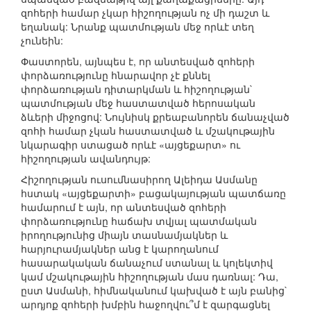
զոհերի համար չկար հիշողության ոչ մի դաշտ և
եղանակ: Նրանք պատմության մեջ որևէ տեղ
չունեին:
Փաստորեն, այնպես է, որ անտեսված զոհերի
փորձառությունը հնարավոր չէ քննել
փորձառության դիտարկման և հիշողության`
պատմության մեջ հաստատված հերոսական
ձևերի միջոցով: Նույնիսկ քրեաբանորեն ճանաչված
զոհի համար չկան հաստատված և մշակութային
նկարագիր ստացած որևէ «այցեքարտ» ու
հիշողության ավանդույթ:
Հիշողության ուսումնասիրող Ալեիդա Ասմանը
հստակ «այցեքարտի» բացակայության պատճառը
համարում է այն, որ անտեսված զոհերի
փորձառությունը հաճախ տվյալ պատմական
իրողությունից միայն տասնամյակներ և
հարյուրամյակներ անց է կարողանում
հասարակական ճանաչում ստանալ և կոլեկտիվ
կամ մշակութային հիշողության մաս դառնալ: Դա,
ըստ Ասմանի, հիմնականում կախված է այն բանից`
արդյոք զոհերի խմբին հաջողվու՞մ է զարգացնել