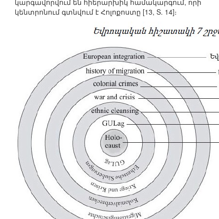
կարգավորվում են հիերարխիկ համակարգում, որի
կենտրոնում գտնվում է Հոլոքոստը [13, S. 14]։