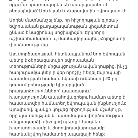
որչա՞փ հրատապորեն են առարկայանում
ընդլայնված՝ Արևելյան և Հարավային Եվրոպայում:
Արդեն մատնանշել ենք, որ հիշողության գլոբալ-
եվրոպական քաղաքականության կիզակետում
ընկած է նացիոնալ-սոցիալիզմի, Երկրորդ
աշխարհամարտի և, մասնավորապես, Հոլոքոստի
փորձառությունը:
Այդ փորձառության հետնապլանում նոր Եվրոպան
պետք է ձերբազատվեր եվրոպական
տերությունների մրցակցության ավանդույթից, ինչը
հարյուրամյակներ ի վեր որոշիչ է եղել Եվրոպայի
պատմության համար: Նկատի ունենալով 20-րդ
դարում բռնությամբ կիրարկված
իրադարձությունները` ապագայում
խաղաղությունն ապահովագրելու համար պետք է
հաստատվեր համատեղ եվրոպական ինքնություն:
Այդպիսով, կյանքի կոչվեց հիշողության մշակույթ,
որը պատմության և պատմական փորձառության
անդրադարձի միջոցով պետք է կազմեր
խաղաղությամբ և ժողովրդավարությամբ
հատկանշվող համատեղ ապագայի հենք: