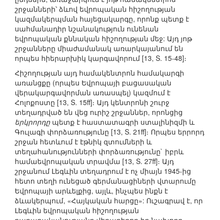
շրջանների՝ ձևով եվրոպական հիշողության
կազմակերպման հայեցակարգը, որոնք պետք է
սահմանադիր նշանակություն ունենան
եվրոպական քննական հիշողության մեջ: Այդ յոթ
շրջանները միաժամանակ առարկայանում են
որպես հիերարխիկ կարգավորում [13, S. 15-48]։
Հիշողության այդ համակենտրոն համակարգի
առանցքը (որպես Եվրոպայի բացասական
վերակարգավորման առասպել) կազմում է
Հոլոքոստը [13, S. 15ff]։ Այդ կենտրոնի շուրջ
տեղադրված են վեց ուրիշ շրջաններ, որոնցից
երկրորդը
պետք է հաստատագրի ստալինիզմի և
Գուլագի փորձառությունը [13, S. 21ff]։ Որպես երրորդ
շրջան հետևում է էթնիկ զտումների և
տեղահանությունների փորձառությունը` իբրև
համաեվրոպական տրավմա [13, S. 27ff]։ Այդ
շրջանում Լեգևին տեղադրում է ոչ միայն 1945-ից
հետո տեղի ունեցած գերմանացիների վտարումը
Եվրոպայի արևելքից, այլև, ինչպես ինքն է
ձևակերպում, «Հայկական հարցը»: Ուշագրավ է, որ
Լեգևին եվրոպական հիշողության