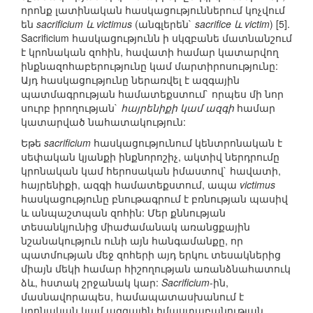
որոնք լատինական հասկացություններում կոչվում
են
sacrificium և victimus
(անգլերեն`
sacrifice և victim
) [5].
Sacrificium հասկացությունն ի սկզբանե մատնանշում
է կրոնական զոհին, հավատի համար կատարվող
ինքնազոհաբերությունը կամ մարտիրոսությունը:
Այդ հասկացությունը ներառվել է ազգային
պատմագրության համատեքստում` որպես մի նոր
սուրբ իրողության`
հայրենիքի կամ ազգի
համար
կատարված նահատակություն:
Եթե
sacrificium
հասկացությունում կենտրոնական է
սեփական կյանքի ինքնորոշիչ, ակտիվ ներդրումը
կրոնական կամ հերոսական իմաստով` հավատի,
հայրենիքի, ազգի համատեքստում, ապա
victimus
հասկացությունը բնութագրում է բռնության պասիվ
և անպաշտպան զոհին: Մեր քննության
տեսանկյունից միաժամանակ առանցքային
նշանակություն ունի այն հանգամանքը, որ
պատմության մեջ զոհերի այդ երկու տեսակներից
միայն մեկի համար հիշողության առանձնահատուկ
ձև, հստակ շրջանակ կար:
Sacrificium
-ին,
մասնավորապես, համապատասխանում է
կրոնական կամ ազգային իմաստաբանության