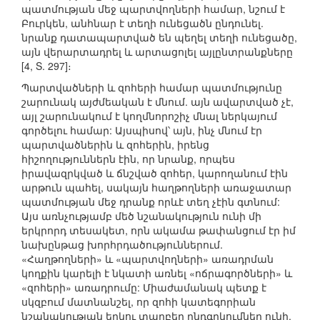
պատմության մեջ պարտվողների համար, նշում է
Բուրկեն, անհնար է տեղի ունեցածն ընդունել.
նրանք դատապարտված են պեղել տեղի ունեցածը,
այն վերարտադրել և արտացոլել այլընտրանքները
[4, S. 297]։
Պարտվածների և զոհերի համար պատմությունը
շարունակ այժմեական է մնում. այն ավարտված չէ,
այլ շարունակում է կողմնորոշիչ մնալ ներկայում
գործելու համար: Այսպիսով՝ այն, ինչ մնում էր
պարտվածներին և զոհերին, իրենց
հիշողություններն էին, որ նրանք, որպես
իրավազրկված և ճնշված զոհեր, կարողանում էին
արթուն պահել, սակայն հաղթողների առաջատար
պատմության մեջ դրանք որևէ տեղ չէին գտնում:
Այս առնչությամբ մեծ նշանակություն ունի մի
երկրորդ տեսակետ, որն ակամա թափանցում էր իմ
նախընթաց խորհրդածություններում.
«Հաղթողների» և «պարտվողների» առադրման
կողքին կարելի է նկատի առնել «ոճրագործների» և
«զոհերի» առադրումը: Միաժամանակ պետք է
սկզբում մատնանշել, որ զոհի կատեգորիան
նշանակության երկու տարբեր ընդգրկումներ ունի,