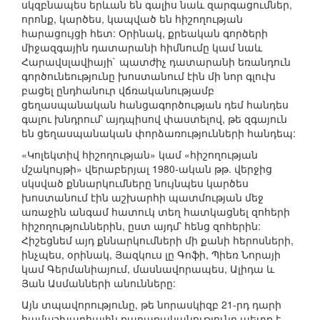
սկզբնապես երևան են գալիս նաև զարգացումներ,
որոնք, կարծես, կապված են հիշողության
հարացույցի հետ: Օրինակ, քրեական գործերի
միջազգային դատարանի հիմնումը կամ նաև
Հարավսլավիայի` պատժիչ դատարանի եռանդուն
գործունեությունը խոստանում էին մի նոր գլուխ
բացել ընդհանուր վճռականությամբ
ցեղասպանական հանցագործության դեմ հանդես
գալու խնդրում՝ այդպիսով փաստելով, թե զգայուն
են ցեղասպանական փորձառությունների հանդեպ:
«Կոլեկտիվ հիշողության» կամ «հիշողության
մշակույթի» վերաբերյալ 1980-ական թթ. վերջից
սկսված քննարկումները նույնպես կարծես
խոստանում էին աշխարհի պատմության մեջ
առաջին անգամ հատուկ տեղ հատկացնել զոհերի
հիշողություններին, ըստ այդմ՝ հենց զոհերին:
Հիշեցնեմ այդ քննարկումների մի քանի հերոսների,
ինչպես, օրինակ, Յազկուս լը Գոֆի, Պիեռ Նորայի
կամ Գերմանիայում, մասնավորապես, Ալիդա և
Յան Ասմանների անունները:
Այն տպավորությունը, թե նորասկիզբ 21-րդ դարի
համաշխարհային քաղաքականությունը պետք է