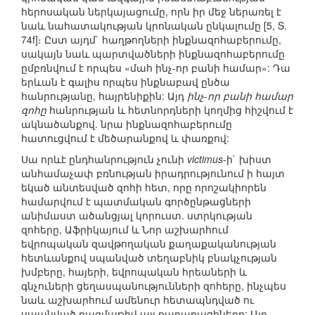
հերոսական ներկայացումը, որն իր մեջ ներառել է
նաև նահատակության կրոնական ընկալումը [5, S.
74f]։ Ըստ այդմ` հաղթողների ինքնազոհաբերումը,
սակայն նաև պարտվածների ինքնազոհաբերումը
ըմբռնվում է որպես «մահ ինչ-որ բանի համար»: Դա
երևան է գալիս որպես ինքնաբավ ընծա
հանրությանը, հայրենիքին: Այդ
ինչ-որ բանի համար
զոհը
հանրության և հետնորդների կողմից հիշվում է
ակնածանքով. նրա ինքնազոհաբերումը
հատուցվում է մեծարանքով և փառքով:
Սա որևէ ընդհանրություն չունի
victimus
-ի` խիստ
անհամաչափ բռնության իրադրությունում ի հայտ
եկած անտեսված զոհի հետ, որը որոշակիորեն
համարվում է պատմական գործընթացների
անիմաստ ածանցյալ կորուստ. ստրկության
զոհերը, Աֆրիկայում և Նոր աշխարհում
եվրոպական զավթողական քաղաքականության
հետևանքով սպանված տեղաբնիկ բնակչության
խմբերը, հայերի, եվրոպական հրեաների և
գնչուների ցեղասպանությունների զոհերը, ինչպես
նաև աշխարհում ամենուր հետապնդված ու
սպանված բազմաթիվ այլ քաղաքացիները: Այդ