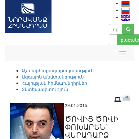
բաժանո
Աշխարհաքաղաքականություն
Ազգային անվտանգություն
Հայության հիմնախնդիրներ
Տնտեսագիտություն
29.01.2015
ԾՈՎԻՑ ԾՈՎԻ
ՓՈԽԱՐԵՆ՝
ՎԵՐԱԴԱՐՁ