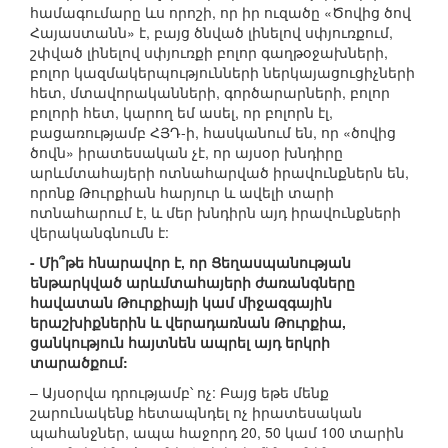
համագումարը ևս որոշի, որ իր ուզածը «Ծովից ծով
Հայաստանն» է, բայց ծնված լինելով սփյուռքում,
շփված լինելով սփյուռքի բոլոր գաղթօջախների,
բոլոր կազմակերպությունների ներկայացուցիչների
հետ, մտավորականների, գործարարների, բոլոր
բոլորի հետ, կարող եմ ասել, որ բոլորն էլ,
բացառությամբ ՀՅԴ-ի, հասկանում են, որ «ծովից
ծովն» իրատեսական չէ, որ այսօր խնդիրը
արևմտահայերի ոտնահարված իրավունքներն են,
որոնք Թուրքիան հարյուր և ավելի տարի
ոտնահարում է, և մեր խնդիրն այդ իրավունքների
վերականգնումն է:
- Մի՞թե հնարավոր է, որ Ցեղասպանության
ենթարկված արևմտահայերի ժառանգները
հավատան Թուրքիայի կամ միջազգային
երաշխիքներին և վերադառնան Թուրքիա,
ցանկություն հայտնեն ապրել այդ երկրի
տարածքում:
– Այսօրվա դրությամբ՝ ոչ: Բայց եթե մենք
շարունակենք հետապնդել ոչ իրատեսական
պահանջներ, ապա հաջորդ 20, 50 կամ 100 տարին