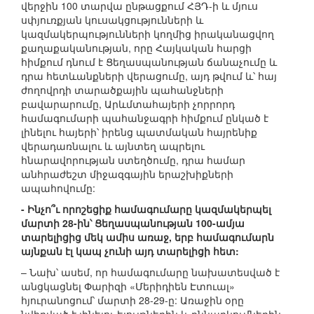
վերջին 100 տարվա ընթացքում ՀՅԴ-ի և մյուս
սփյուռքյան կուսակցությունների և
կազմակերպությունների կողմից իրականացվող
քաղաքականության, որը Հայկական հարցի
հիմքում դնում է Ցեղասպանության ճանաչումը և
դրա հետևանքների վերացումը, այդ թվում և՝ հայ
ժողովրդի տարածքային պահանջների
բավարարումը, Արևմտահայերի չորրորդ
համագումարի պահանջագրի հիմքում ընկած է
լինելու հայերի՝ իրենց պատմական հայրենիք
վերադառնալու և այնտեղ ապրելու
հնարավորության ստեղծումը, դրա համար
անհրաժեշտ միջազգային երաշխիքների
ապահովումը:
- Ինչո՞ւ որոշեցիք համագումարը կազմակերպել
մարտի 28-ին՝ Ցեղասպանության 100-ամյա
տարելիցից մեկ ամիս առաջ, երբ համագումարն
այնքան էլ կապ չունի այդ տարելիցի հետ:
– Նախ՝ ասեմ, որ համագումարը նախատեսված է
անցկացնել Փարիզի «Մերիդիեն Էտուալ»
հյուրանոցում՝ մարտի 28-29-ը: Առաջին օրը