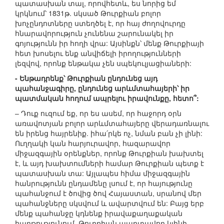
պատասխան տալ, որովհետև, ես նորից եմ
կրկնում՝ 1831թ. սկսած Թուրքիան բոլոր
խոչընդոտները ստեղծել է, որ հայ ժողովուրդը
հնարավորություն չունենա շարունակել իր
գոյությունն իր հողի վրա: Այսինքն՝ մենք Թուրքիայի
հետ խոսելու ենք անվիճելի իրողությունների
լեզվով, որոնք ենթակա չեն սպեկուլյացիաների:
- Ենթադրենք՝ Թուրքիան ընդունեց այդ
պահանջագիրը, ընդունեց արևմտահայերի՝ իր
պատմական հողում ապրելու իրավունքը, հետո՞:
– Դուք ուզում եք, որ ես ասեմ, որ հաջորդ օրն
առավոտյան բոլոր արևմտահայերը վերադառնալու
են իրենց հայրենիք. իհա՛րկե ոչ, նման բան չի լինի:
Ուղղակի կան հարյուրավոր, հազարավոր
միջազգային օրենքներ, որոնք Թուրքիան խախտել
է, և այդ խախտումների համար Թուրքիան պետք է
պատասխան տա: Այլապես հիմա միջազգային
հանրությունն ընդամենը լսում է, որ հայությունը
պահանջում է ծովից ծով Հայաստան, սրանով մեր
պահանջները սկսվում և ավարտվում են: Բայց երբ
մենք պահանջը կդնենք իրավաքաղաքական
հարթությունում, Թուրքիան պարտավոր կլինի