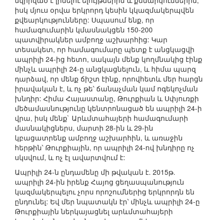
նվիրված է լինելու ելույթներին և քննարկումներին,
իսկ մյուս օրվա երկրորդ կեսին կկազմակերպվեն
քվեարկությունները: Սպասում ենք, որ
համագումարին կմասնակցեն 150-200
պատվիրակներ ամբողջ աշխարհից: Կար
տեսակետ, որ համագումարը պետք է անցկացվի
ապրիլի 24-ից հետո, սակայն մենք կողմնակից էինք
մինչև ապրիլի 24-ը անցկացնելուն, և հիմա պարզ
դարձավ, որ մենք ճիշտ էինք, որովհետև մեր հարցն
իրավական է, և ոչ թե՝ ճանաչման կամ ոգեկոչման
խնդիր: Հիմա Հայաստանը, Թուրքիան և Սփյուռքի
մեծամասնությունը կենտրոնացած են ապրիլի 24-ի
վրա, իսկ մենք` Արևմտահայերի համագումարի
մասնակիցներս, մարտի 28-ին և 29-ին
կբացատրենք ամբողջ աշխարհին, և առաջին
հերթին՝ Թուրքիային, որ ապրիլի 24-ով խնդիրը ոչ
սկսվում, և ոչ էլ ավարտվում է:
Ապրիլի 24-ն ընդամենը մի թվական է. 2015թ.
ապրիլի 24-ին իրենք Հայոց ցեղասպանություն
կազմակերպելու չորս որոշումներից երկրորդն են
ընդունել: Եվ մեր նպատակն էր՝ մինչև ապրիլի 24-ը
Թուրքիային ներկայացնել արևմտահայերի