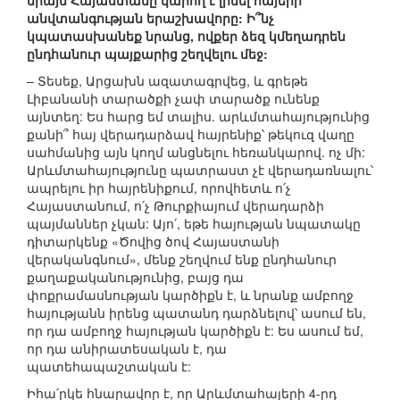
միայն Հայաստանը կարող է լինել հայերի
անվտանգության երաշխավորը: Ի՞նչ
կպատասխանեք նրանց, ովքեր ձեզ կմեղադրեն
ընդհանուր պայքարից շեղվելու մեջ:
– Տեսեք, Արցախն ազատագրվեց, և գրեթե
Լիբանանի տարածքի չափ տարածք ունենք
այնտեղ: Ես հարց եմ տալիս. արևմտահայությունից
քանի՞ հայ վերադարձավ հայրենիք՝ թեկուզ վաղը
սահմանից այն կողմ անցնելու հեռանկարով. ոչ մի:
Արևմտահայությունը պատրաստ չէ վերադառնալու՝
ապրելու իր հայրենիքում, որովհետև ո՛չ
Հայաստանում, ո՛չ Թուրքիայում վերադարձի
պայմաններ չկան: Այո՛, եթե հայության նպատակը
դիտարկենք «Ծովից ծով Հայաստանի
վերականգնում», մենք շեղվում ենք ընդհանուր
քաղաքականությունից, բայց դա
փոքրամասնության կարծիքն է, և նրանք ամբողջ
հայությանն իրենց պատանդ դարձնելով՝ ասում են,
որ դա ամբողջ հայության կարծիքն է: Ես ասում եմ,
որ դա անիրատեսական է, դա
պատեհապաշտական է:
Իհա՛րկե հնարավոր է, որ Արևմտահայերի 4-րդ