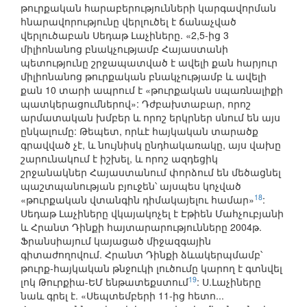
թուրքական հարաբերությունների կարգավորման
հնարավորությունը վերլուծել է ճանաչված
վերլուծաբան Սեդաթ Լաչիները. «2,5-ից 3
միլիոնանոց բնակչությամբ Հայաստանի
պետությունը շրջապատված է ավելի քան հարյուր
միլիոնանոց թուրքական բնակչությամբ և ավելի
քան 10 տարի ապրում է «թուրքական սպառնալիքի
պատկերացումներով»: Դժբախտաբար, որոշ
արմատական խմբեր և որոշ երկրներ սնում են այս
ընկալումը: Թեպետ, որևէ հայկական տարածք
գրավված չէ, և նույնիսկ ընդհակառակը, այս վախը
շարունակում է իշխել, և որոշ ազդեցիկ
շրջանակներ Հայաստանում փորձում են մեծացնել
պաշտպանության բյուջեն՝ այսպես կոչված
18
«թուրքական վտանգին դիմակայելու համար»
:
Սեդաթ Լաչիները վկայակոչել է Էթիեն Մահչուբյանի
և Հրանտ Դինքի հայտարարությունները 2004թ.
Ֆրանսիայում կայացած միջազգային
գիտաժողովում. Հրանտ Դինքի ձևակերպմամբ՝
թուրք-հայկական թնջուկի լուծումը կարող է գտնվել
19
լոկ Թուրքիա-ԵՄ ենթատեքստում
: Ս.Լաչիները
նաև գրել է. «Սեպտեմբերի 11-ից հետո...