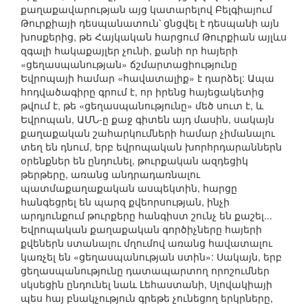
քաղաքավարության այց կատարելով Բելգիայում
Թուրքիայի դեսպանատուն՝ ցնցվել է դեսպանի այն
խոսքերից, թե Հայկական հարցում Թուրքիան այլևս
զգալի հակաքայլեր չունի, քանի որ հայերի
«ցեղասպանության» ճշմարտացիությունը
Եվրոպայի համար «հավատալիք» է դարձել: Ապա
հոդվածագիրը գրում է, որ իրենց հայեցակետից
թվում է, թե «ցեղասպանությունը» մեծ սուտ է, և
Եվրոպան, ԱՄՆ-ը քաջ գիտեն այդ մասին, սակայն
քաղաքական շահարկումների համար չիմանալու
տեղ են դնում, երբ եվրոպական խորհրդարաններն
օրենքներ են ընդունել, թուրքական ազդեցիկ
թերթերը, առանց անդրադառնալու
պատմաքաղաքական ասպեկտին, հարցը
հանգեցրել են պարզ քվեորսության, ինչի
արդյունքում թուրքերը հանգիստ շունչ են քաշել...
Եվրոպական քաղաքական գործիչները հայերի
քվեներն ստանալու մղումով առանց հավատալու
կառչել են «ցեղասպանության ստին»: Սակայն, երբ
ցեղասպանությունը դատապարտող որոշումներ
սկսեցին ընդունել նաև Լեհաստանի, Սլովակիայի
պես հայ բնակչություն գրեթե չունեցող երկրները,