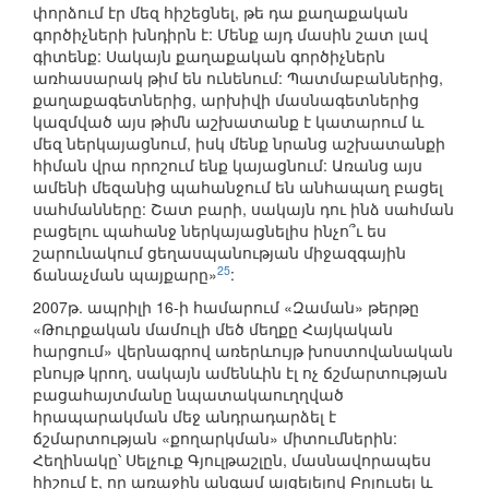
փորձում էր մեզ հիշեցնել, թե դա քաղաքական
գործիչների խնդիրն է: Մենք այդ մասին շատ լավ
գիտենք: Սակայն քաղաքական գործիչներն
առհասարակ թիմ են ունենում: Պատմաբաններից,
քաղաքագետներից, արխիվի մասնագետներից
կազմված այս թիմն աշխատանք է կատարում և
մեզ ներկայացնում, իսկ մենք նրանց աշխատանքի
հիման վրա որոշում ենք կայացնում: Առանց այս
ամենի մեզանից պահանջում են անհապաղ բացել
սահմանները: Շատ բարի, սակայն դու ինձ սահման
բացելու պահանջ ներկայացնելիս ինչո՞ւ ես
շարունակում ցեղասպանության միջազգային
25
ճանաչման պայքարը»
:
2007թ. ապրիլի 16-ի համարում «Զաման» թերթը
«Թուրքական մամուլի մեծ մեղքը Հայկական
հարցում» վերնագրով առերևույթ խոստովանական
բնույթ կրող, սակայն ամենևին էլ ոչ ճշմարտության
բացահայտմանը նպատակաուղղված
հրապարակման մեջ անդրադարձել է
ճշմարտության «քողարկման» միտումներին:
Հեղինակը՝ Սելչուք Գյուլթաշլըն, մասնավորապես
հիշում է, որ առաջին անգամ այցելելով Բրյուսել և