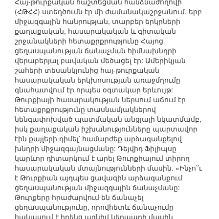
Հայ-թուրքական հաշտեցման հանձնաժողովի
(ՀԹՀՀ) ստեղծումն էր մի ժամանակաշրջանում, երբ
միջազգային հանրության, տարբեր երկրների
քաղաքական, հասարակական և գիտական
շրջանակների հետաքրքրությունը Հայոց
ցեղասպանության ճանաչման հիմնախնդրի
վերաբերյալ բավական մեծացել էր: Ամերիկյան
շահերի տեսանկյունից հայ-թուրքական
հասարակական երկխոսության առաջմղումը
գնահատվում էր որպես օգտակար երևույթ:
Թուրքիայի հասարակության ներսում աճում էր
հետաքրքրությունը տասնամյակներով
նենգափոխված պատմական անցյալի նկատմամբ,
իսկ քաղաքական իշխանությունները պարտավոր
էին քայլերի դիմել՝ համարժեք արձագանքելով
խնդրի միջազգայնացմանը: Դեյվիդ Ֆիլիպսը
կարևոր դիտարկում է արել Թուրքիայում տիրող
հասարակական մտայնությունների մասին. «Ինչո՞ւ
է Թուրքիան այդպես ցավագին արձագանքում
ցեղասպանության միջազգային ճանաչմանը:
Թուրքերը հրաժարվում են ճանաչել
ցեղասպանությունը, որովհետև ճանաչումը
հակասում է իրենց ազնիվ կերպարի մասին