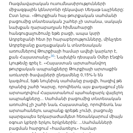
Ռազմավարական ուսումնասիրությունների
միջազգային կենտրոնի ղեկավար Սեդաթ Լաչիները:
Ըստ նրա. «Թուրքիան հայ-թուրքական սահմանի
բացումից տնտեսական շահեր չի ստանա, սակայն
նախքան ղարաբաղյան հիմնահարցի
հանգուցալուծումը եթե բացի, ապա կսրի
Ադրբեջանի հետ իր հարաբերությունները, մինչդեռ
Ադրբեջանը քաղաքական և տնտեսական
առումներով Թուրքիայի համար ավելի կարևոր է,
30
քան Հայաստանը»
: Նախկին դեսպան Օմեր Էնգին
Լյութեմը գրել է. «Հայաստան արտահանվող
թուրքական ապրանքները Թուրքիայի արտաքին
առևտրի ծավալների ընդամենը 0,15%-ն են
կազմում, եթե նույնիսկ սահմանը բացվի, հազիվ թե
դրանից շահի Կարսը, որովհետև այս քաղաքում չեն
արտադրվում Հայաստանում պահանջարկ վայելող
ապրանքները... Սահմանի բացումից տնտեսական
առումով չի շահի նաև Հայաստանը, որովհետև նա
արտահանելու ապրանք գրեթե չունի, բացումը
պարզապես երկարաժամկետ հեռանկարում միայն
օգուտ կբերի երկու երկրներին: ...Սահմանների
բացման հարցում «համառելու» համար