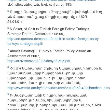
Ա.Հովհաննիսյան, նշվ. աշխ., էջ 195։
5
Ռագըբ Զարաքօղլու, «Թուրքիային վախեցնում է ոչ
թե Հայաստանը, այլ մեղքի զգացումը», ԱԶԳ,
24.04.01։
6
N.Seker, “A Shift in Turkish Foreign Policy: Turkey’s
Strategic Depth”, Qantara, 07.08.09,
http://en.qantara.de/content/a-shift-in-turkish-foreign-policy-
turkeys-strategic-depth
7
Ahmet Davutoğlu, Turkey’s Foreign Policy Vision: An
Assessment of 2007,
http://arsiv.setav.org/ups/dosya/9595.pdf
8
ՀՀ ԱԳ նախարար Էդվարդ Նալբանդյանի խոսքը և
պատասխանները հարցերին Ուրուգվայի
արտգործնախարար Լուիս Ալմագրոյի հետ
համատեղ մամուլի ասուլիսի ժամանակ,
http://www.mfa.am/hy/interviews/item/2012/05/04/nalbandian_alm
9
Ռ.Սաֆրաստյանի ելույթը, հայ-թուրքական
հարաբերություններ, հիմնախնդիրներ և
հեռանկարներ, խորհրդարանական լսումներ, 19-20
դեկտեմբերի 2007թ., Երևան, 2011, էջ 64։