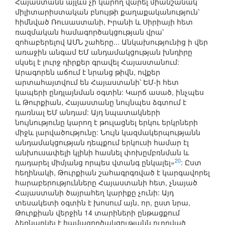
Հայաստանն այլևս չի կարող վարել միանշանակ
միլիտարիստական բնույթի քաղաքականություն՝
հիմնված Ռուսաստանի, Իրանի և Սիրիայի հետ
ռազմական համագործակցության վրա՝
զոհաբերելով ԱՄՆ շահերը... Անկախությունից ի վեր
առաջին անգամ ԵՄ անդամակցության խնդիրը
սկսել է լուրջ դիրքեր գրավել Հայաստանում:
Արագորեն աճում է նրանց թիվն, ովքեր
արտահայտվում են Հայաստանի՝ ԵՄ-ի հետ
կապերի ընդլայնման օգտին: Կարճ ասած, ինչպես
և Թուրքիան, Հայաստանը նույնպես ձգտում է
դառնալ ԵՄ անդամ: Այդ նպատակների
նույնությունը կարող է թուլացնել երկու երկրների
միջև լարվածությունը: Նույն կազմակերպությանն
անդամակցության դեպքում երկուսի համար էլ
անխուսափելի կլինի հասնել փոխըմբռնման և
20
դադարել միմյանց որպես վտանգ ընկալել»
: Ըստ
հեղինակի, Թուրքիան շահագրգռված է կարգավորել
հարաբերությունները Հայաստանի հետ, չնայած
Հայաստանի ծայրահեղ կարիքը չունի: Այդ
տեսակետի օգտին է խոսում այն, որ, ըստ նրա,
Թուրքիան վերջին 14 տարիների ընթացքում
ձեռնարկել է համագործակցությանն ուղղված