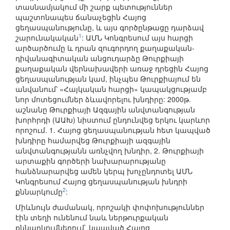
տասնամյակում մի շարք պետություններ
պաշտոնապես ճանաչեցին Հայոց
ցեղասպանությունը, և այս գործընթացը դարձավ
1
շարունակական
: ԱՄՆ Կոնգրեսում այս հարցի
արծարծումը և դրան զուգորդող քաղաքական-
դիվանագիտական անցուդարձը Թուրքիայի
քաղաքական վերնախավերի առաջ դրեցին Հայոց
ցեղասպանության կամ, ինչպես Թուրքիայում են
անվանում՝ «Հայկական հարցի» կապակցությամբ
նոր մոտեցումներ ձևավորելու խնդիրը: 2000թ.
աշնանը Թուրքիայի Ազգային անվտանգության
խորհրդի (ԱԱԽ) նիստում ընդունվեց երկու կարևոր
որոշում. 1. Հայոց ցեղասպանության հետ կապված
խնդիրը համարվեց Թուրքիայի ազգային
անվտանգությանն առնչվող խնդիր, 2. Թուրքիայի
արտաքին գործերի նախարարությանը
հանձնարարվեց ամեն կերպ խոչընդոտել ԱՄՆ
Կոնգրեսում Հայոց ցեղասպանության խնդրի
2
քննարկումը
:
Միևնույն ժամանակ, որոշակի փոփոխություններ
էին տեղի ունենում նաև ներթուրքական
քննարկումներում` կապված Հայոց