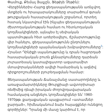
Փամուք, Քեմալ Յալչըն, Ֆեթիյե Չեթին):
Վերջիններիս Հայոց ցեղասպանությանն առնչվող
մտքերն ու հրապարակումները տարածում գտան
թուրքական հասարակության շրջանում, որտեղ
հստակ նկատվում էին ինչպես ցեղասպանության
ժխտողականության համառ ու հետևողական
կողմնակիցների, այնպես էլ սեփական
պատմության հետ առերեսվելու, ճշմարտությունը
վեր հանելու, ցեղասպանությունն ընդունելու
3
կողմնակիցների պայմանական խմբավորումները
:
Հրանտ Դինիքի սպանությունը և դրան հաջորդած
հասարակական բուռն քննարկումները դարձան
յուրատեսակ կատալիզատոր ազատամիտ
մտավորականների ավելի համարձակ և ազնիվ
դիրքորոշումների բյուրեղացման համար:
Ցեղասպանության Ճանաչմանը սատարողները և
առաջամարտիկները Թուրքիայի ավտորիտար
ռեժիմից դեպի իրական ժողովրդավարական
համակարգ անցնելու կողմնակիցներ են՝ 1960-
1970թթ. քաղաքական պայքարում «ատամներ
ջարդած», հիմնականում ձախ հայացքներ ունեցող
գործիչներ: Դրանց մի մասը կարծում է, որ