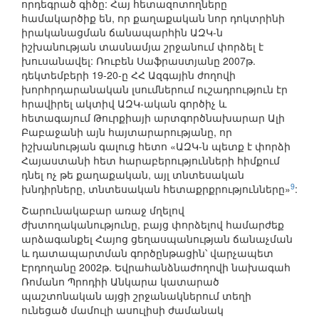
որդեգրած գիծը: Հայ հետազոտողները
համակարծիք են, որ քաղաքական նոր դոկտրինի
իրականացման ճանապարհին ԱԶԿ-ն
իշխանության տասնամյա շրջանում փորձել է
խուսանավել: Ռուբեն Սաֆրաստյանը 2007թ.
դեկտեմբերի 19-20-ը ՀՀ Ազգային ժողովի
խորհրդարանական լսումներում ուշադրություն էր
հրավիրել ակտիվ ԱԶԿ-ական գործիչ և
հետագայում Թուրքիայի արտգործնախարար Ալի
Բաբաջանի այն հայտարարությանը, որ
իշխանության գալուց հետո «ԱԶԿ-ն պետք է փորձի
Հայաստանի հետ հարաբերությունների հիմքում
դնել ոչ թե քաղաքական, այլ տնտեսական
9
խնդիրները, տնտեսական հետաքրքրությունները»
:
Շարունակաբար առաջ մղելով
ժխտողականությունը, բայց փորձելով համարժեք
արձագանքել Հայոց ցեղասպանության ճանաչման
և դատապարտման գործընթացին՝ վարչապետ
Էրդողանը 2002թ. Եվրահանձնաժողովի նախագահ
Ռոմանո Պրոդիի Անկարա կատարած
պաշտոնական այցի շրջանակներում տեղի
ունեցած մամուլի ասուլիսի ժամանակ