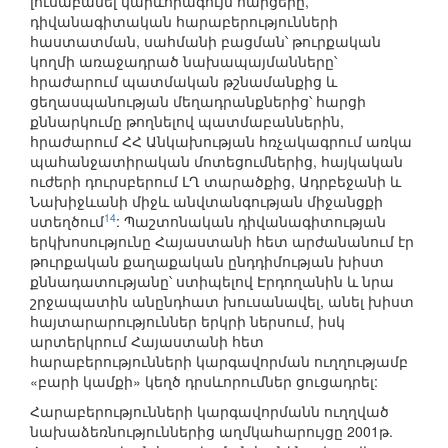
լուսաբանել կարևորագույն հարցերը,
դիվանագիտական հարաբերությունների
հաստատման, սահմանի բացման՝ թուրքական
կողմի առաջադրած նախապայմանները՝
հրաժարում պատմական թշնամանքից և
ցեղասպանության մեղադրանքներից՝ հարցի
քննարկումը թողնելով պատմաբաններին,
հրաժարում ՀՀ Անկախության հռչակագրում առկա
պահանջատիրական մոտեցումներից, հայկական
ուժերի դուրսբերում ԼՂ տարածքից, Ադրբեջանի և
Նախիջևանի միջև անվտանգության միջանցքի
14
ստեղծում
: Պաշտոնական դիվանագիտության
երկխոսությունը Հայաստանի հետ արժանանում էր
թուրքական քաղաքական ընդդիմության խիստ
քննադատությանը՝ ստիպելով Էրդողանին և նրա
շրջապատին անընդհատ խուսանավել, անել խիստ
հայտարարություններ երկրի ներսում, իսկ
արտերկրում Հայաստանի հետ
հարաբերությունների կարգավորման ուղղությամբ
«բարի կամքի» կեղծ դրսևորումներ ցուցադրել:
Հարաբերությունների կարգավորմանն ուղղված
նախաձեռնություններից աղմկահարույցը 2001թ.