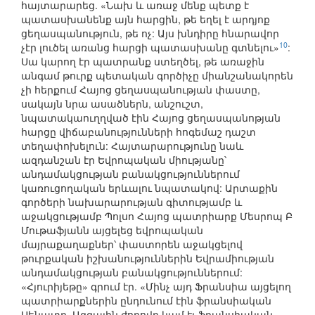
հայտարարեց. «Նախ և առաջ մենք պետք է
պատասխանենք այն հարցին, թե եղել է արդյոք
ցեղասպանություն, թե ոչ: Այս խնդիրը հնարավոր
10
չէր լուծել առանց հարցի պատասխանը գտնելու»
:
Սա կարող էր պատրանք ստեղծել, թե առաջին
անգամ թուրք պետական գործիչը միանշանակորեն
չի հերքում Հայոց ցեղասպանության փաստը,
սակայն նրա ասածներն, անշուշտ,
նպատակաուղղված էին Հայոց ցեղասպանոթյան
հարցը վիճաբանությունների հոգեմաշ դաշտ
տեղափոխելուն: Հայտարարությունը նաև
ազդանշան էր Եվրոպական միությանը՝
անդամակցության բանակցություններում
կառուցողական երևալու նպատակով: Արտաքին
գործերի նախարարության գիտությամբ և
աջակցությամբ Պոլսո Հայոց պատրիարք Մեսրոպ Բ
Մութաֆյանն այցելեց եվրոպական
մայրաքաղաքներ՝ փաստորեն աջակցելով
թուրքական իշխանություններին Եվրամիության
անդամակցության բանակցություններում:
«Հյուրիյեթը» գրում էր. «Մինչ այդ Ֆրանսիա այցելող
պատրիարքներին ընդունում էին ֆրանսիական
Սենատը, Ազգային ժողովը կամ էլ ֆրանսիական