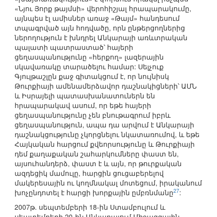
«Նյու Յորք թայմսի» վերոհիշյալ հրապարակումը,
այնպես էլ ամիսներ առաջ «Թայմ» հանդեսում
տպագրված այն հոդվածը, որն ընթերցողներից
ներողություն է խնդրել Անկարայի առևտրական
պալատի պատրաստած՝ հայերի
ցեղասպանությունը «հերքող» լազերային
սկավառակը տարածելու համար: Սելչուք
Գյուլթաշլըն քաջ գիտակցում է, որ նույնիսկ
Թուրքիայի ամենամերձավոր դաշնակիցների՝ ԱՄՆ
և Իսրայելի պատասխանատուներն են
հրապարակավ ասում, որ եթե հայերի
ցեղասպանությունը չեն բնութագրում իբրև
ցեղասպանություն, ապա դա արվում է Անկարայի
դաշնակցությունը չկորցնելու նկատառումով, և եթե
Հայկական հարցում քվեորսությունը և Թուրքիայի
դեմ քաղաքական շահարկումները փաստ են,
այսուհանդերձ, փաստ է և այն, որ թուրքական
ազդեցիկ մամուլը, հարցին ցուցաբերելով
մակերեսային ու կողմնակալ մոտեցում, իրականում
27
խոչընդոտել է հարցի խորքային ըմբռնմանը
:
2007թ. սեպտեմբերի 18-ին Ստամբուլում և
սեպտեմբերի 20-ին Անկարայում Միջազգային