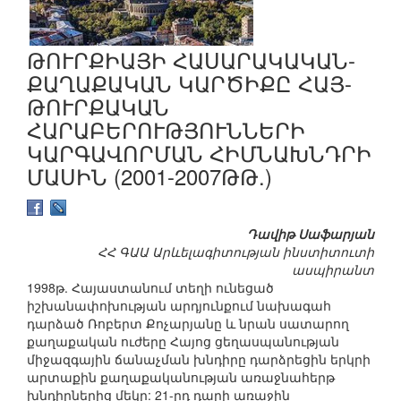
ԹՈՒՐՔԻԱՅԻ ՀԱՍԱՐԱԿԱԿԱՆ-
ՔԱՂԱՔԱԿԱՆ ԿԱՐԾԻՔԸ ՀԱՅ-
ԹՈՒՐՔԱԿԱՆ
ՀԱՐԱԲԵՐՈՒԹՅՈՒՆՆԵՐԻ
ԿԱՐԳԱՎՈՐՄԱՆ ՀԻՄՆԱԽՆԴՐԻ
ՄԱՍԻՆ (2001-2007ԹԹ.)
Դավիթ Սաֆարյան
ՀՀ ԳԱԱ Արևելագիտության ինստիտուտի
ասպիրանտ
1998թ. Հայաստանում տեղի ունեցած
իշխանափոխության արդյունքում նախագահ
դարձած Ռոբերտ Քոչարյանը և նրան սատարող
քաղաքական ուժերը Հայոց ցեղասպանության
միջազգային ճանաչման խնդիրը դարձրեցին երկրի
արտաքին քաղաքականության առաջնահերթ
խնդիրներից մեկը: 21-րդ դարի առաջին