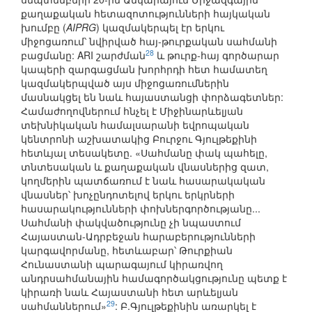
քաղաքական հետազոտությունների հայկական
խումբը (
AIPRG
) կազմակերպել էր երկու
միջոցառում՝ նվիրված հայ-թուրքական սահմանի
28
բացմանը: ARI շարժման
և թուրք-հայ գործարար
կապերի զարգացման խորհրդի հետ համատեղ
կազմակերպված այս միջոցառումներին
մասնակցել են նաև հայաստանցի փորձագետներ:
Համաժողովներում հնչել է Միջինարևելյան
տեխնիկական համալսարանի եվրոպական
կենտրոնի աշխատակից Բուրջու Գյուլթեքինի
հետևյալ տեսակետը. «Սահմանը փակ պահելը,
տնտեսական և քաղաքական վնասներից զատ,
կողմերին պատճառում է նաև հասարակական
վնասներ՝ խոչընդոտելով երկու երկրների
հասարակությունների փոխներգործությանը...
Սահմանի փակվածությունը չի նպաստում
Հայաստան-Ադրբեջան հարաբերությունների
կարգավորմանը, հետևաբար՝ Թուրքիան
Հունաստանի պարագայում կիրառվող
անդրսահմանային համագործակցությունը պետք է
կիրառի նաև Հայաստանի հետ արևելյան
29
սահմաններում»
: Բ.Գյուլթեքինին առարկել է