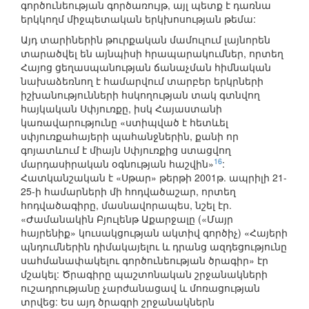
գործունեության գործառույթ, այլ պետք է դառնա
երկկողմ միջպետական երկխոսության թեմա:
Այդ տարիներին թուրքական մամուլում լայնորեն
տարածվել են այնպիսի հրապարակումներ, որտեղ
Հայոց ցեղասպանության ճանաչման հիմնական
նախաձեռնող է համարվում տարբեր երկրների
իշխանությունների հսկողության տակ գտնվող
հայկական Սփյուռքը, իսկ Հայաստանի
կառավարությունը «ստիպված է հետևել
սփյուռքահայերի պահանջներին, քանի որ
գոյատևում է միայն Սփյուռքից ստացվող
16
մարդասիրական օգնության հաշվին»
:
Հատկանշական է «Սթար» թերթի 2001թ. ապրիլի 21-
25-ի համարների մի հոդվածաշար, որտեղ
հոդվածագիրը, մասնավորապես, նշել էր.
«Ժամանակին Բյուլենթ Աքարջալը («Մայր
հայրենիք» կուսակցության ակտիվ գործիչ) «Հայերի
պնդումներին դիմակայելու և դրանց ազդեցությունը
սահմանափակելու գործունեության ծրագիր» էր
մշակել: Ծրագիրը պաշտոնական շրջանակների
ուշադրությանը չարժանացավ և մոռացության
տրվեց: Ես այդ ծրագրի շրջանակներն