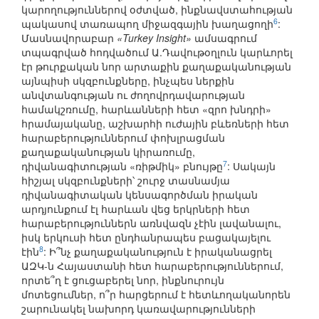
կարողություններով օժտված, ինքնավստահության
6
պակասով տառապող միջազգային խաղացողի
:
Մասնավորաբար
«Turkey Insight»
ամսագրում
տպագրված հոդվածում Ա.Դավութօղլուն կարևորել
էր թուրքական նոր արտաքին քաղաքականության
այնպիսի սկզբունքները, ինչպես ներքին
անվտանգության ու ժողովրդավարության
համակշռումը, հարևանների հետ «զրո խնդրի»
հրամայականը, աշխարհի ուժային բևեռների հետ
հարաբերություններում փոխլրացման
քաղաքականության կիրառումը,
7
դիվանագիտության «ռիթմիկ» բնույթը
: Սակայն
հիշյալ սկզբունքների՝ շուրջ տասնամյա
դիվանագիտական կենսագործման իրական
արդյունքում էլ հարևան վեց երկրների հետ
հարաբերություններն առնվազն չէին լավանալու,
իսկ երկուսի հետ ընդհանրապես բացակայելու
8
էին
: Ի՞նչ քաղաքականություն է իրականացրել
ԱԶԿ-ն Հայաստանի հետ հարաբերություններում,
որտե՞ղ է ցուցաբերել նոր, ինքնուրույն
մոտեցումներ, ո՞ր հարցերում է հետևողականորեն
շարունակել նախորդ կառավարությունների