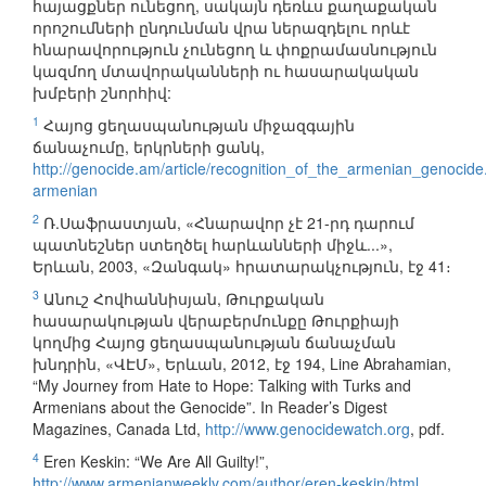
հայացքներ ունեցող, սակայն դեռևս քաղաքական
որոշումների ընդունման վրա ներազդելու որևէ
հնարավորություն չունեցող և փոքրամասնություն
կազմող մտավորականների ու հասարակական
խմբերի շնորհիվ:
1
Հայոց ցեղասպանության միջազգային
ճանաչումը, երկրների ցանկ,
http://genocide.am/article/recognition_of_the_armenian_genocide
armenian
2
Ռ.Սաֆրաստյան, «Հնարավոր չէ 21-րդ դարում
պատնեշներ ստեղծել հարևանների միջև...»,
Երևան, 2003, «Զանգակ» հրատարակչություն, էջ 41։
3
Անուշ Հովհաննիսյան, Թուրքական
հասարակության վերաբերմունքը Թուրքիայի
կողմից Հայոց ցեղասպանության ճանաչման
խնդրին, «ՎԷՄ», Երևան, 2012, էջ 194, Line Abrahamian,
“My Journey from Hate to Hope: Talking with Turks and
Armenians about the Genocide”. In Reader’s Digest
Magazines, Canada Ltd,
http://www.genocidewatch.org
, pdf.
4
Eren Keskin: “We Are All Guilty!”,
http://www.armenianweekly.com/author/eren-keskin/html
,