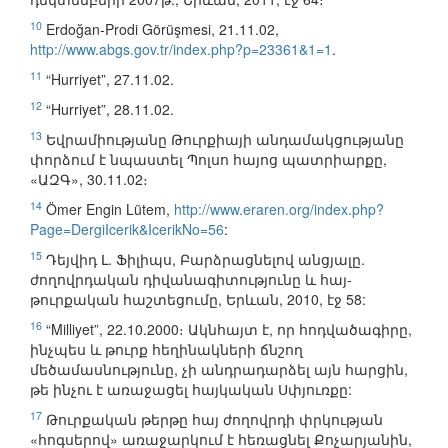
10
Erdoğan-Prodi Görüşmesi, 21.11.02,
http://www.abgs.gov.tr/index.php?p=23361&1=1
.
11
“Hurriyet”, 27.11.02.
12
“Hurriyet”, 28.11.02.
13
Եվրամիությանը Թուրքիայի անդամակցությանը
փորձում է նպաստել Պոլսո հայոց պատրիարքը,
«ԱԶԳ», 30.11.02։
14
Ömer Engin Lütem,
http://www.eraren.org/index.php?
Page=DergiIcerik&IcerikNo=56
:
15
Դեյվիդ Լ. Ֆիլիպս, Բարձրացնելով անցյալը.
ժողովրդական դիվանագիտությունը և հայ-
թուրքական հաշտեցումը, Երևան, 2010, էջ 58:
16
“Milliyet”, 22.10.2000։ Ակնհայտ է, որ հոդվածագիրը,
ինչպես և թուրք հեղինակների ճնշող
մեծամասնությունը, չի անդրադարձել այն հարցին,
թե ինչու է առաջացել հայկական Սփյուռքը:
17
Թուրքական թերթը հայ ժողովրդի փրկության
«հոգսերով» առաջարկում է հեռացնել Քոչարյանին,