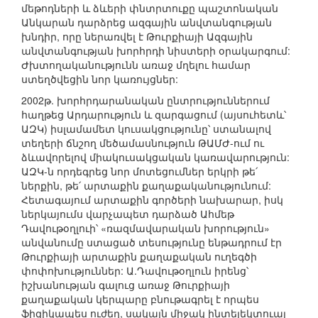
մեթոդների և ձևերի փնտրտուքը պաշտոնական
Անկարան դարձրեց ազգային անվտանգության
խնդիր, որը ներառվել է Թուրքիայի Ազգային
անվտանգության խորհրդի նիստերի օրակարգում:
Ժխտողականությունն առաջ մղելու համար
ստեղծվեցին նոր կառույցներ:
2002թ. խորհրդարանական ընտրություններում
հաղթեց Արդարություն և զարգացում (այսուհետև՝
ԱԶԿ) իսլամամետ կուսակցությունը՝ ստանալով
տեղերի ճնշող մեծամասնություն ԹԱՄԺ-ում ու
ձևավորելով միակուսակցական կառավարություն:
ԱԶԿ-ն որդեգրեց նոր մոտեցումներ երկրի թե՛
ներքին, թե՛ արտաքին քաղաքականությունում:
Հետագայում արտաքին գործերի նախարար, իսկ
ներկայումս վարչապետ դարձած Ահմեթ
Դավութօղլուի՝ «ռազմավարական խորություն»
անվանումը ստացած տեսությունը ենթադրում էր
Թուրքիայի արտաքին քաղաքական ուղեգծի
փոփոխություններ: Ա.Դավութօղլուն իրենց՝
իշխանության գալուց առաջ Թուրքիայի
քաղաքական կերպարը բնութագրել է որպես
ֆիզիկապես ուժեղ, սակայն միջակ ինտելեկտուալ