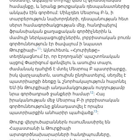
համայնքը, և նրանք թուրքական դեսպանատներից
անկախ էին գործում: Մինչդեռ Մեսրոպ Բ-ն, ի
տարբերություն նախորդների, դեսպանության հետ
սերտ համագործակցության մեջ, հանդիպելով
ֆրանսիական քաղաքական գործիչներին և
մամուլի ներկայացուցիչներին, լոբբիստական բուռն
գործունեություն էր ծավալում ի նպաստ
11
Թուրքիայի»
: Այնուհետև «Հյուրիյեթը»
տեղեկացնում էր, որ Էրդողանի՝ պաշտոնական
այցով Փարիզում գտնվելու և ասուլիս տալու
ժամանակ դահլիճ է մտել Մեսրոպ Բ պատրիարքը,
իսկ վարչապետն, ասուլիսն ընդհատելով, սեղմել է
պատրիարքի ձեռքը և շնորհակալություն հայտնել
ԵՄ-ին Թուրքիայի անդամակցության ուղղությամբ
12
նրա գործադրած ջանքերի համար
: Հայ
իրականության մեջ Մեսրոպ Բ-ի լոբբիստական
գործունեությունը քննադատվել է որպես
13
պատրիարքին անհարիր պահվածք
:
Թուրք վերլուծաբաններն ուսումնասիրել են
Հայաստանի և Թուրքիայի
արտգործնախարարների հանդիպումները,