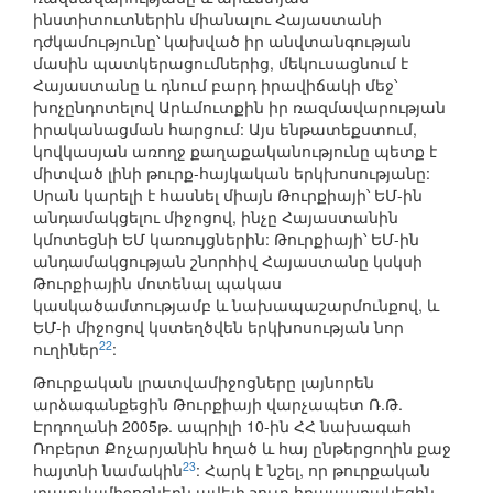
ինստիտուտներին միանալու Հայաստանի
դժկամությունը՝ կախված իր անվտանգության
մասին պատկերացումներից, մեկուսացնում է
Հայաստանը և դնում բարդ իրավիճակի մեջ՝
խոչընդոտելով Արևմուտքին իր ռազմավարության
իրականացման հարցում: Այս ենթատեքստում,
կովկասյան առողջ քաղաքականությունը պետք է
միտված լինի թուրք-հայկական երկխոսությանը:
Սրան կարելի է հասնել միայն Թուրքիայի՝ ԵՄ-ին
անդամակցելու միջոցով, ինչը Հայաստանին
կմոտեցնի ԵՄ կառույցներին: Թուրքիայի՝ ԵՄ-ին
անդամակցության շնորհիվ Հայաստանը կսկսի
Թուրքիային մոտենալ պակաս
կասկածամտությամբ և նախապաշարմունքով, և
ԵՄ-ի միջոցով կստեղծվեն երկխոսության նոր
22
ուղիներ
:
Թուրքական լրատվամիջոցները լայնորեն
արձագանքեցին Թուրքիայի վարչապետ Ռ.Թ.
Էրդողանի 2005թ. ապրիլի 10-ին ՀՀ նախագահ
Ռոբերտ Քոչարյանին հղած և հայ ընթերցողին քաջ
23
հայտնի նամակին
: Հարկ է նշել, որ թուրքական
լրատվամիջոցներն ավելի շուտ հրապարակեցին