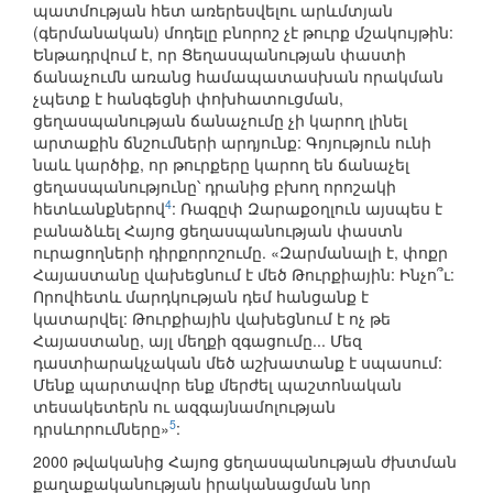
պատմության հետ առերեսվելու արևմտյան
(գերմանական) մոդելը բնորոշ չէ թուրք մշակույթին:
Ենթադրվում է, որ Ցեղասպանության փաստի
ճանաչումն առանց համապատասխան որակման
չպետք է հանգեցնի փոխհատուցման,
ցեղասպանության ճանաչումը չի կարող լինել
արտաքին ճնշումների արդյունք: Գոյություն ունի
նաև կարծիք, որ թուրքերը կարող են ճանաչել
ցեղասպանությունը՝ դրանից բխող որոշակի
4
հետևանքներով
: Ռագըփ Զարաքօղլուն այսպես է
բանաձևել Հայոց ցեղասպանության փաստն
ուրացողների դիրքորոշումը. «Զարմանալի է, փոքր
Հայաստանը վախեցնում է մեծ Թուրքիային: Ինչո՞ւ:
Որովհետև մարդկության դեմ հանցանք է
կատարվել: Թուրքիային վախեցնում է ոչ թե
Հայաստանը, այլ մեղքի զգացումը... Մեզ
դաստիարակչական մեծ աշխատանք է սպասում:
Մենք պարտավոր ենք մերժել պաշտոնական
տեսակետերն ու ազգայնամոլության
5
դրսևորումները»
:
2000 թվականից Հայոց ցեղասպանության ժխտման
քաղաքականության իրականացման նոր