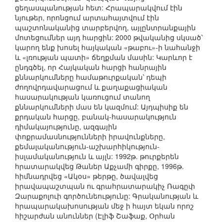
ցեղասպանության հետ: Հրապարակվում էին
նյութեր, որոնցում արտահայտվում էին
պաշտոնականից տարբերվող, այլընտրանքային
մոտեցումներ այդ հարցին: 2000 թվականից սկսած՝
կարող ենք խոսել հայկական «թաբու»-ի նահանջի
և «լռության պատի» ճեղքման մասին: Կարևոր է
ընդգծել, որ Հայկական հարցի հանրային
քննարկումները համաթուրքական՝ դեպի
ժողովրդավարացում և քաղաքացիական
հասարակության կառուցում տանող
քննարկումների մաս են կազմում: Այդպիսիք են
քրդական հարցը, բանակ-հասարակություն
դիմակայությունը, ազգային
փոքրամասնությունների իրավունքները,
քեմալականություն-աշխարհիկություն-
իսլամականություն և այլն: 1992թ. թուրքերեն
հրատարակվեց Թաներ Աքչամի գիրքը, 1996թ.
հիմնադրվեց «Ակօս» թերթը, ծավալվեց
իրավապաշտպան ու գրահրատարակիչ Ռագըփ
Զարաքոլուի գործունեությունը: Գրականության և
հրապարակախոսության մեջ ի հայտ եկան որոշ
հիշարժան անուններ (Էլիֆ Շաֆաք, Օրհան