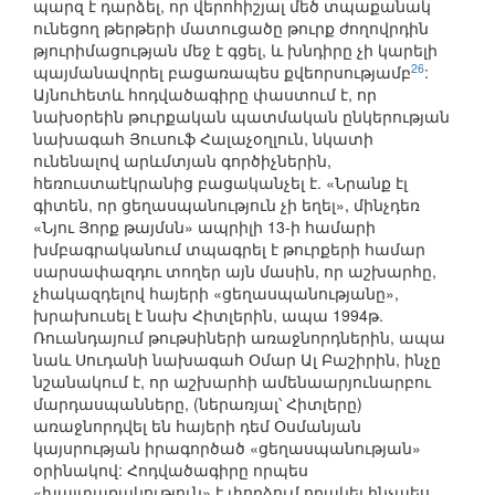
պարզ է դարձել, որ վերոհիշյալ մեծ տպաքանակ
ունեցող թերթերի մատուցածը թուրք ժողովրդին
թյուրիմացության մեջ է գցել, և խնդիրը չի կարելի
26
պայմանավորել բացառապես քվեորսությամբ
:
Այնուհետև հոդվածագիրը փաստում է, որ
նախօրեին թուրքական պատմական ընկերության
նախագահ Յուսուֆ Հալաչօղլուն, նկատի
ունենալով արևմտյան գործիչներին,
հեռուստաէկրանից բացականչել է. «Նրանք էլ
գիտեն, որ ցեղասպանություն չի եղել», մինչդեռ
«Նյու Յորք թայմսն» ապրիլի 13-ի համարի
խմբագրականում տպագրել է թուրքերի համար
սարսափազդու տողեր այն մասին, որ աշխարհը,
չհակազդելով հայերի «ցեղասպանությանը»,
խրախուսել է նախ Հիտլերին, ապա 1994թ.
Ռուանդայում թութսիների առաջնորդներին, ապա
նաև Սուդանի նախագահ Օմար Ալ Բաշիրին, ինչը
նշանակում է, որ աշխարհի ամենաարյունարբու
մարդասպանները, (ներառյալ՝ Հիտլերը)
առաջնորդվել են հայերի դեմ Օսմանյան
կայսրության իրագործած «ցեղասպանության»
օրինակով: Հոդվածագիրը որպես
«խայտառակություն» է փորձում որակել ինչպես