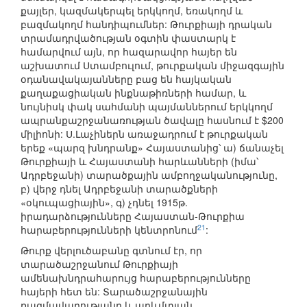
քայլեր, կազմակերպել երկկողմ, եռակողմ և
բազմակողմ հանդիպումներ: Թուրքիայի դրական
տրամադրվածության օգտին փաստարկ է
համարվում այն, որ հազարավոր հայեր են
աշխատում Ստամբուլում, թուրքական միջազգային
օդանավակայանները բաց են հայկական
քաղաքացիական ինքնաթիռների համար, և
նույնիսկ փակ սահմանի պայմաններում երկկողմ
ապրանքաշրջանառության ծավալը հասնում է $200
միլիոնի: Ս.Լաչիներն առաջադրում է թուրքական
երեք «պարզ խնդրանք» Հայաստանից՝ ա) ճանաչել
Թուրքիայի և Հայաստանի հարևանների (իմա՝
Ադրբեջանի) տարածքային ամբողջականությունը,
բ) վերջ դնել Ադրբեջանի տարածքների
«օկուպացիային», գ) չդնել 1915թ.
իրադարձությունները Հայաստան-Թուրքիա
21
հարաբերությունների կենտրոնում
:
Թուրք վերլուծաբանը գտնում էր, որ
տարածաշրջանում Թուրքիայի
ամենախնդրահարույց հարաբերությունները
հայերի հետ են: Տարածաշրջանային
ռազմավարությանը և արևմտյան