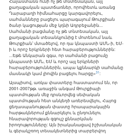
Հայաստանն ունի ոչ թե տնտեսական, այլ
քաղաքական պատճառներ, որովհետև առանց
Ղարաբաղի հիմնահարցը կարգավորելու,
սահմանները բացելու պարագայում Թուրքիան
ծանր կացության մեջ կդնի Ադրբեջանին...
Սահմանի բացմանը ոչ թե տնտեսական, այլ
քաղաքական տեսանկյունից է մոտենում նաև
Թուրքիան՝ մտածելով, որ դա կնպաստի ԱՄՆ-ի, ԵՄ-
ի և որոշ երկրների հետ հարաբերություններին:
...Եթե Անկարան զգա, որ սահմանի բացումը
կնպաստի ԱՄՆ, ԵՄ և որոշ այլ երկրների
հարաբերություններին, ապա կքննարկի սահմանը
31
մասնակի կամ լիովին բացելու հարցը»
:
Այսպիսով, առկա փաստերը հաստատում են, որ
2001-2007թթ. առաջին անգամ Թուրքիայի
պատմության մեջ դրսևորվեց սեփական
պատմության հետ անկեղծ առերեսվելու, Հայոց
ցեղասպանության փաստը հրապարակային
հարթակներում քննարկելու և ընդունելու
հնարավորության զգույշ քննարկման
իրողությունները: Այն իրականացավ իշխանական
և գերակշռող տեսակետներից տարբերվող