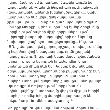
ընդարձակում եմ և հետևյալ ձևակերպումն եմ
առաջարկում. «Հանուն Թուրքիայի ու Ադրբեջանի
Հայաստանին անկյուն խցկելու ծրագիր».... Նախ
պարտավոր ենք վերացնել Հայաստանի
շրջափակումը... Պետք է ազատ արձակենք ելքն ու
մուտքը Թուրքիա, թերևս դրանով էլ մեր ձեռքն ենք
վերցնելու թե՛ հայերի միջի զորբաների և թե՛
սփյուռքի խարդախ ազգակիցների դեմ նրանց
նախազգուշացնելու առաքելությունը... Ինչպես
ԱՄՆ-ը Սադամի դեմ քարոզարշավ է ծավալում, մենք
էլ հայ ժողովրդին բացատրենք, որ Քոչարյանի
հեռացումն ու Թուրքիայի նկատմամբ թշնամական
դիրքորոշումից Սփյուռքի հրաժարվելը նրա
փրկության միակ ձևն են: Չպետք է վախենանք
ցեղասպանության պնդումների քննարկումից: Ընդ
որում, համատեղ ենք մշակելու Հայաստանի
հայերին տեր կանգնելու մեր քաղաքականությանը:
Այս դեպքում դժվարությունները միասին
կդիմակայենք: Պատերազմը վերջին միջոցն է, որին
կարելի է դիմել: Խելոք մարդիկ պարտավոր են
17
խելամիտ լուծումներ առաջադրել»
:
Թուրքիայի` ԵՄ-ին անդամակցության ծիրում հայ-