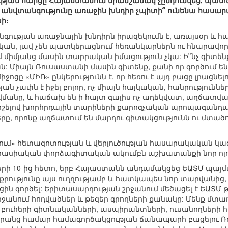
թյան հարցը Հայաստանում միանշանակ չընդունվեց, պատճառ
անվտանգությունը առաջին խնդիր չպիտի՞ ունենա հասարա
ի:
ւթյան առաջնային խնդիրն իրազեկումն է, առայսօր և հա
ան, լավ չեն պատկերացնում հեռանկարներն ու հնարավոր
գամ միմյանց մասին տարրական իմացություն չկա: Ի՞նչ գիտ
ան: Միայն Ռուսաստանի մասին գիտենք, քանի որ գործում 
ջոցը «ՄԻՌ» ընկերությունն է, որ հեռու է այդ բացը լրացնե
յան չափն է իջել բոլոր, ոչ միայն հայկական, հանրություն
անը, և հաճախ են ի հայտ գալիս ոչ ադեկվատ, աղճատվա
շելով խորհրդային տարիների քարոզչական պրոպագանդայի
ը, որոնք աղճատում են մարդու գիտակցությունն ու մտածողո
ում» հետազոտության և վերլուծության հասարակական 
րասիական փորձագիտական ակումբն աշխատանքի նոր ոլոր
րի 10-ից հետո, երբ Հայաստանն անդամակցեց ԵԱՏՄ պայմ
րությունը այս ուղղությամբ և հատկապես նոր տարվանից,
ցին գործել: Երիտասարդության շրջանում մեծացել է ԵԱՏՄ
ջանում հոդվածներ և թեզեր գրողների քանակը: Մենք մտա
ւհերի գիտնականների, ասպիրանտների, ուսանողների հետ
նրանց համար համագործակցության ճանապարհ բացելու Ռո