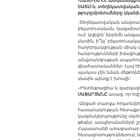
-ԵԱՏՄ-ին ՀՀ անդամակցու
ԵԱՏՄ-ն, տեղեկատվական 
թյուրըմբռնումները կկանխ
-Տեղեկատվական անվտանգո
բելառուսական, ղազախակ
ում: Ավելին՝ երբեմն ան
մասին, ի՞նչ՝ բելառուսակ
հաղորդակցության միակ մի
հանրությունների իմացութ
անվտանգության ապահովմ
գնահատականներ: Լավ հի
պակաս չեն նման մեթոդներ
մասին պետք է խոսվի:
«Ինտեգրացիա և զարգաց
ՍԱՖԱՐՅԱՆԸ
ասաց, որ Եվ
-Անցած տարվա հոկտեմբե
հասարակության հետաքրք
կազմակերպությունը սկսե
թեզեր, ասպիրանտների շր
Հայաստանի առաջատար բո
հետազոտություններում, 