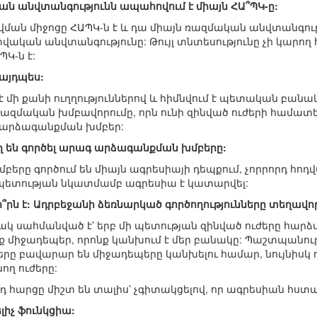
ն անվտանգությունն ապահովում է միայն ՀԱ՞ՊԿ-ը:
ան միջոցը ՀԱՊԿ-ն է և դա միայն ռազմական անվտանգությո
վական անվտանգությունը: Թույլ տնտեսությունը չի կարո
Կ-ն է:
 այդպես:
 է մի քանի ուղղություններով և հիմնվում է պետական բանա
 ռազմական խմբավորումը, որն ունի զինված ուժերի համատ
 արձագանքման խմբեր:
ղ են գործել արագ արձագանքման խմբերը:
երը գործում են միայն ագրեսիայի դեպքում, չորրորդ հոդվ
մ պետության նկատմամբ ագրեսիա է կատարվել:
՞րն է: Ադրբեջանի ձեռնարկած գործողությունները տեղավորվ
ակ սահմանված է՝ երբ մի պետության զինված ուժերը հարձա
նք միջադեպեր, որոնք կանխում է մեր բանակը: Պաշտպանո
ւժերը բավարար են միջադեպերը կանխելու համար, նույնիսկ
ող ուժերը:
դ հարցը միշտ են տալիս՝ չգիտակցելով, որ ագրեսիան հստ
լիչ ֆունկցիա: