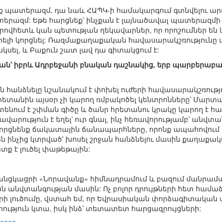
նք պատերազմ, դա նաև ՀԱՊԿ-ի համակարգում գտնվելու արդյ
տերազմ: Եթե հարցնեք՝ ինչքան է լայնածավալ պատերազմի
, որովհետև կան պետության ղեկավարներ, որ որոշումներ ե
կարելի կորցնել: Ռազմաքաղաքական հավասարակշռությունը 
սել, և Բաքուն շատ լավ դա գիտակցում է:
իան՝ իբրև Ադրբեջանի բնական դաշնակից, երբ պարբերաբար 
ան հանձնելը նշանակում է փոխել ուժերի հավասարակշռությ
հրետանին այսօր չի կարող ռմբակոծել կենտրոնները՝ Մար
ոտենում է շփման գիծը և ծանր հրետանու կրակը կարող է հ
րություն է եղել՝ ուր գնալ, ինչ հեռավորությամբ՝ անվտա
կկորցնենք ճակատային ճանապարհները, որոնք ապահովում
ն ինչից կտրված՝ խոսել շրջան հանձնելու մասին քաղաքակա
տք է լուծել փաթեթային:
 անցկացրի «Նորավանք» հիմնադրամում և բազում մանրա
անվտանգության մասին: Ոչ բոլոր դրույթների հետ համաձայ
երի լուծումը, վստահ եմ, որ Եվրասիական փորձագիտական 
ություն կտա, իսկ ինձ՝ տետատետ հարցազրույցների: