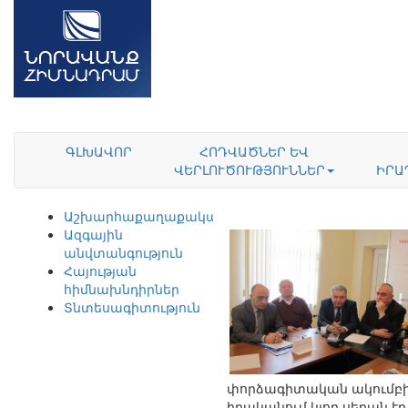
ԳԼԽԱՎՈՐ
ՀՈԴՎԱԾՆԵՐ ԵՎ
ՎԵՐԼՈՒԾՈՒԹՅՈՒՆՆԵՐ
ԻՐԱ
Աշխարհաքաղաքականություն
Ազգային
անվտանգություն
Հայության
հիմնախնդիրներ
Տնտեսագիտություն
փորձագիտական ակումբի: 
իրականում կլոր սեղան 