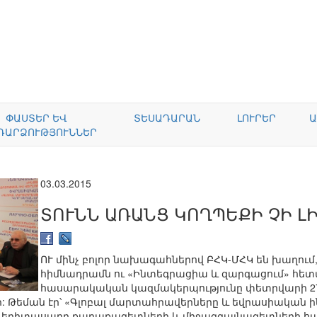
ՓԱՍՏԵՐ ԵՎ
ՏԵՍԱԴԱՐԱՆ
ԼՈՒՐԵՐ
Ա
ԴԱՐՁՈՒԹՅՈՒՆՆԵՐ
03.03.2015
ՏՈՒՆՆ ԱՌԱՆՑ ԿՈՂՊԵՔԻ ՉԻ Լ
ՈՒ մինչ բոլոր նախագահներով ԲՀԿ-ՄՀԿ են խաղո
հիմնադրամն ու «Ինտեգրացիա և զարգացում» հետա
հասարակական կազմակերպությունը փետրվարի 27-
Թեման էր՝ «Գլոբալ մարտահրավերները և եվրասիական ինտե
էր երիտասարդ քաղաքագետների և միջազգայնագետների հ