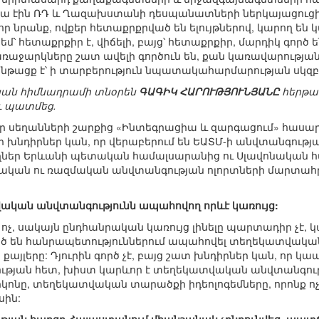
րկա էին ՌԴ և Ղազախստանի դեսպանատների ներկայացուցիչն
ոլոր նրանք, ովքեր հետաքրքրված են ելույթներով, կարող են
մ՝ հետաքրքիր է, վիճելի, բայց՝ հետաքրքիր, մարդիկ գործ ե
 առաջարկները շատ ավելի գործուն են, քան կառավարության
նթացք է՝ ի տարբերություն նպատակահարմարության սկզբո
ան հիմնադրամի տնօրեն
ԳԱԳԻԿ ՀԱՐՈՒԹՅՈՒՆՅԱՆԸ
հերթա
ու պատմեց.
 կլոր սեղանների շարքից «Ինտեգրացիա և զարգացում» հա
ի խնդիրներ կան, որ վերաբերում են ԵԱՏՄ-ի անվտանգությ
ողներ Երևանի պետական համալսարանից ու Սլավոնական հա
կան ու ռազմական անվտանգության ոլորտների մարտահր
վական անվտանգությունն ապահովող որևէ կառույց:
, ոչ, սակայն ընդհանրական կառույց լինելը պարտադիր չէ
չված են հանրապետություններում ապահովել տեղեկատվակա
քայլերը: Դյուրին գործ չէ, բայց շատ խնդիրներ կան, որ 
թյան հետ, խիստ կարևոր է տեղեկատվական անվտանգութ
սիկոնը, տեղեկատվական տարածքի իդեոլոգեմները, որոնք 
սին: