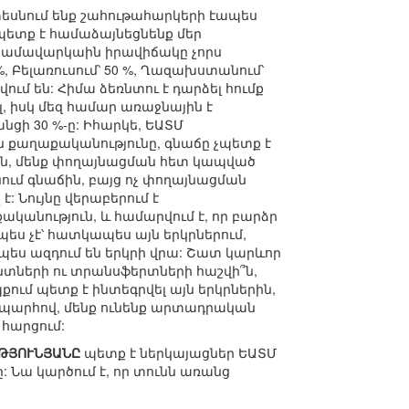
տեսնում ենք շահութահարկերի էապես
պետք է համաձայնեցնենք մեր
Դրամավարկաին իրավիճակը չորս
, Բելառուսում՝ 50 %, Ղազախստանում՝
մ են: Հիմա ձեռնտու է դարձել հումք
 իսկ մեզ համար առաջնային է
նցի 30 %-ը: Իհարկե, ԵԱՏՄ
ն քաղաքականությունը, գնաճը չպետք է
ն, մենք փողայնացման հետ կապված
ձնում գնաճին, բայց ոչ փողայնացման
: Նույնը վերաբերում է
անություն, և համարվում է, որ բարձր
ես չէ՝ հատկապես այն երկրներում,
ապես ազդում են երկրի վրա: Շատ կարևոր
անտների ու տրանսֆերտների հաշվի՞ն,
ւմ պետք է ինտեգրվել այն երկրներին,
պարհով, մենք ունենք արտադրական
 հարցում:
ԹՅՈՒՆՅԱՆԸ
պետք է ներկայացներ ԵԱՏՄ
Նա կարծում է, որ տունն առանց