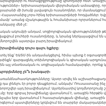
եկիցների ու հետաքրքրությունը կիսողների հետ: Առաջիկայ
թյուններ» երիտասարդական վերլուծական ամսագիրը, որ
րանի մի խումբ լավագույն ուսանողներ, որ մասնակցում են
ն Հայաստանից չորս-հինգ երիտասարդների հոդվածներ: 
մամբ՝ առանց մշակութային և հումանիտար ոլորտներում
նկարը մեծ չէ:
ան ակումբի անդամ, սոցիոլոգիական գիտությունների թ
աքվում բուհերի ուսանողները, և նրանց ներկայացվում են
մնորոշվեն այսօրվա բարդ իրավիճակում:
 իրավիճակից դուրս գալու ելքերը:
 գտել ենք՝ ԵԱՏՄ-ին անդամակցելով, հիմա պետք է օգտագործե
յսինքն՝ զարգացնել տեխնոլոգիական և գիտական արդյուն
ծվեն այլ տնտեսական ու սոցիալական համակարգեր, որոն
րոբլեմները չե՞ն խանգարի:
ր առանձնահատկությունները: Այսօր սրվել են աշխարհա
ց դա լինելու էր բոլոր դեպքերում, անկախ՝ Ռուսաստանը ին
որոշվեր այդ իրավիճակում: Ալտերնատիվ կողմնորոշումը 
ւմը: Երբ գլոբալ իրավիճակը վատանում է, առաջին հերթին 
 ինչպես երբ վատանում է հասարակության վիճակը, առաջին
րգերում պատվերները կրկնվում են տարբեր մակարդակներու