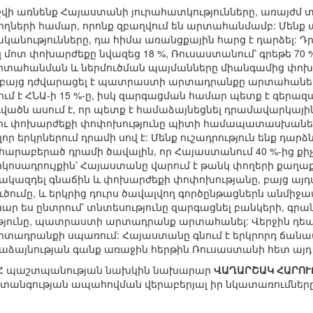
շվի առնենք Հայաստանի յուրահատկությունները, առայժմ 
ղների համար, որոնք զբաղվում են արտահանմամբ: Մենք 
անությունները, դա հիմա առանցքային հարց է դարձել: 
զ մոտ փոխարժեքը նվազեց 18 %, Ռուսաստանում՝ գրեթե 70 %
արտահանման և ներմուծման պայմանները միանգամից փոխվու
, բայց դժվարացել է պատրաստի արտադրանքը արտահանել,
ւմ է ՀՆԱ-ի 15 %-ը, իսկ զարգացման համար պետք է գերազա
վածն ասում է, որ պետք է համաձայնեցնել դրամավարկայի
ն ու փոխարժեքի փոփոխությունը պիտի համապատասխանե
ոլոր երկրներում դրամի սով է: Մենք ուշադրություն ենք դար
արաբերած դրամի ծավալին, որ Հայաստանում 40 %-ից քիչ է
սադրույքին՝ Հայաստանը վարում է թանկ փողերի քաղաքակ
հակազդել գնաճին և փոխարժեքի փոփոխությանը, բայց այդպ
ուծումը, և երկրից դուրս ծավալվող գործընթացներն անմիջ
ենար ես ընտրում՝ տնտեսությունը զարգացնել բանկերի, գր
յունը, պատրաստի արտադրանք արտահանել: Վերջին դեպքո
ադրանքի սպառում: Հայաստանը գնում է երկրորդ ճանա
մաձայնության գանք առաջին հերթին Ռուսաստանի հետ այդ
, ՀՀ պաշտպանության նախկին նախարար
ՎԱՂԱՐՇԱԿ ՀԱՐՈՒ
տանգության ապահովման վերաբերյալ իր նկատառումները: 