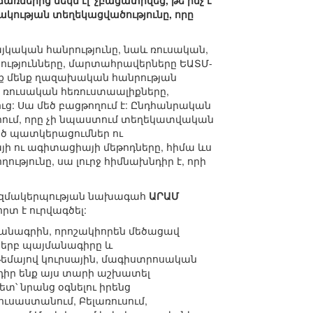
ներից մեկն էլ՝ չբացատրվեց, թե ինչ է
կության տեղեկացվածությունը, որը
յկական հանրությունը, նաև ռուսական,
ությունները, մարտահրավերները ԵԱՏՄ-
ենք մենք ղազախական հանրության
են ռուսական հեռուստաալիքները,
լուց: Սա մեծ բացթողում է: Ընդհանրական
ներում, որը չի նպաստում տեղեկատվական
ծ պատկերացումներ ու
 ու ագիտացիայի մեթոդները, հիմա ևս
ւթյունը, սա լուրջ հիմնախնդիր է, որի
կազմակերպության նախագահ
ԱՐԱՄ
տ է ուրվագծել:
անագրին, որոշակիորեն մեծացավ
 երբ պայմանագիրը և
 թեմայով կուրսային, մագիստրոսական
դիր ենք այս տարի աշխատել
՝ նրանց օգնելու իրենց
ւսաստանում, Բելառուսում,