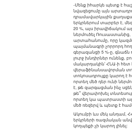
-Մենք իհարկե պետք է հա
նվազեցումը այն արտադրո
դրամավարկային քաղաքակ
երկրներում տարբեր է, մե
20 %, այս իրավիճակում 
ներմուծել Ռուսաստանից
արտահանումը, որը կազմո
պայմանագրի չորրորդ հոդ
գերազանցի 5 %-ը, գնաճ
լուրջ խնդիրներ ունենք, բ
մակարդակին՝ ՀՆԱ-ի հետ հ
վերաֆինանսավորման տոկո
տոկոսադրույքը կարող է 
որտեղ մեծ դեր ունի ներմ
է, թե զարգացման ինչ սց
թե՞ վերափոխել տնտեսութ
որտեղ կա պատրաստի արտ
մեծ ռեզերվ և պետք է հա
Ակումբի ևս մեկ անդամ
երկրների ռազմական անվ
կողպեքի չի կարող լինել: