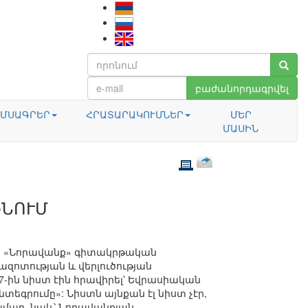
բաժանորդագրվել
ՄՍԱԳՐԵՐ
ՀՐԱՏԱՐԱԿՈՒՄՆԵՐ
ՄԵՐ
ՄԱՍԻՆ
ԻՆՈՒՄ
ւմ, «Նորավանք» գիտակրթական
զոտության և վերլուծության
ին նիստ էին հրավիրել՝ Եվրասիական
գրումը»: Նիստն այնքան էլ նիստ չէր,
ամար, նաև՝ Նորավանքյան