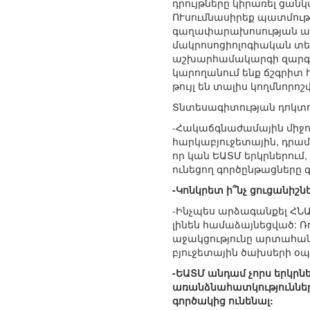
դրույթները կիրառել ցա
ՈՒսումնասիրեք պատմությո
գաղափարախոսության առա
մակրոսոցիոլոգիական տես
աշխարհամակարգի զարգաց
կարողանում ենք ճշգրիտ 
թույլ են տալիս կողմնորո
Տնտեսագիտության դոկտ
-Հակաճգնաժամային միջոց
հարկաբյուջետային, դրա
որ կան ԵԱՏՄ երկրներում,
ունեցող գործընթացները գ
-Կոնկրետ ի՞նչ ցուցանիշն
-Ինչպես արձագանքել ՀՆԱ
լինեն համաձայնեցված: 
աջակցությունը արտահան
բյուջետային ծախսերի օ
-ԵԱՏՄ անդամ չորս երկրն
առանձնահատկությունների
գործակից ունենալ: