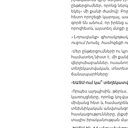
ընթերցումներ, որոնց նե
եկել» մի քանի ժամով): Բ
հետո որոշեցի կարդալ, ասե
գործ են անում, որ իրենց
որովհետև այստեղ մտքի ը
«Նորավանք» գիտակրթակ
ուզում խոսել, համոզեցի 
-Մեր ընթերցումների ու
համատեղ նիստ է, մի քան
վերլուծաբաններ, ուսան
տեղեկատվական, տնտեսա
ճանապարհները:
-ԵԱՏՄ-ում կա՞ տեղեկատ
-Որպես այդպիսին, թերևս
կառույցները, որոնք կո
միմյանց հետ և համադրեն 
տեխնիկական անվտանգու
հասկացությունները, լեք
տալիս իրականության մա