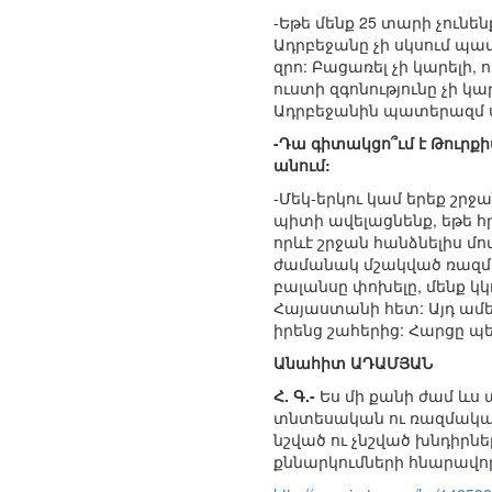
-Եթե մենք 25 տարի չունե
Ադրբեջանը չի սկսում պա
զրո: Բացառել չի կարելի
ուստի զգոնությունը չի 
Ադրբեջանին պատերազմ սկ
-Դա գիտակցո՞ւմ է Թուրք
անում:
-Մեկ-երկու կամ երեք շրջ
պիտի ավելացնենք, եթե 
որևէ շրջան հանձնելիս մ
ժամանակ մշակված ռազմավա
բալանսը փոխելը, մենք 
Հայաստանի հետ: Այդ ամե
իրենց շահերից: Հարցը պե
Անահիտ ԱԴԱՄՅԱՆ
Հ. Գ.-
Ես մի քանի ժամ ևս
տնտեսական ու ռազմական 
նշված ու չնշված խնդիրն
քննարկումների հնարավոր