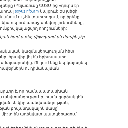
երը (Բելառուսը ԵԱՏՄ-ից «դուրս էր
 կարդալ
soyuzinfo.am
կայքում: Ես լսեցի,
ն անում ու չեն տարփողում, որ իրենք
 նիստերում առաջարկվող լուծումները,
ւնքով կայացվող որոշումների:
կան համատեղ միջոցառման մասին չէր
սարակական կազմակերպության հետ
անը, հրավիրվել են երիտասարդ
մալսարանից: ՈՒզում ենք ներկայացնել
ավերներն ու դիմակայման
, կարևոր է, որ համապատասխան
ն անվտանգությունը, համագործակցեն
կապված են կիբեռանվտանգության,
յան բովանդակային մասը՝
ոչ միշտ են ադեկվատ պատկերացում