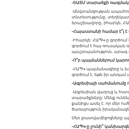
-ԵԱՏՄ տարածքի ռազմակա
-Անվտանգության ապահովմ
տնտեսությունը, տեղեկատ
երաշխավորը, իհարկե, ՀԱՊ
-Հայաստանի համար է՞լ է
-Իհարկե: ՀԱՊԿ-ը գործում
գործում է հայ-ռուսական
պաշտպանություն, արագ
-Ո՞ր պայմաններում կարո
-ՀԱՊԿ պայմանագիրը և խմբ
գործում է, եթե իր անդա
-Ագրեսիայի սահմանումը ո
-Ագրեսիան վաղուց և հստ
տարածքները: Մենք ունե
քանիցս ասել է, որ մեր ո
ծառայություն իրականացն
Մեր լրատվամիջոցները այ
-ՀԱՊԿ-ը չունի՞ կանխարգե