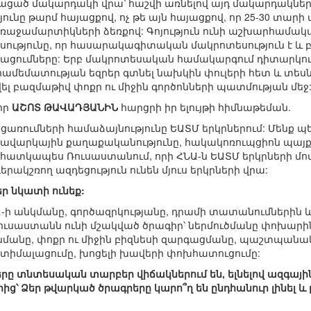
նկացած մակարդակի վրա՝ հաշվի առնելով այդ մակարդակնե
ւնը թարմ հայացքով, ոչ թե այն հայացքով, որ 25-30 տարի տ
ջամարտիկների ձեռքով: Գոյություն ունի աշխարհամակար
ությունը, որ հասարակագիտական մակրոտեսություն է և բ
ումները: Երբ մակրոտեսական համակարգում դիտարկում ե
համեմատության եզրեր գտնել նախկին փուլերի հետ և տես
շվել բազմաթիվ փոքր ու միջին գործոնների պատմության մեջ
որ
ԱՇՈՏ ԹԱՎԱԴՅԱՆԻՆ
հարցրի իր ելույթի հիմնաթեման.
առումների համաձայնությունը ԵԱՏՄ երկրներում: Մենք պե
մավարկային քաղաքականությունը, հակակոռուպցիոն պայք
 հատկապես Ռուսաստանում, որի ՀՆԱ-ն ԵԱՏՄ երկրների մոտ 
երակշռող ազդեցություն ունեն մյուս երկրների վրա:
եր նկատի ունեք:
-ի անկմանը, գործազրկությանը, դրամի տատանումներին և ա
Ռուսաստանն ունի մշակված ծրագիր՝ ներմուծմանը փոխար
մանը, փոքր ու միջին բիզնեսի զարգացմանը, պաշտպանակ
պտիմալացումը, խոցելի խավերի փոխհատուցումը:
երը տնտեսական տարբեր վիճակներում են, ելնելով ազգայ
ց՝ Ձեր թվարկած ծրագրերը կարո՞ղ են ընդհանուր լինել և