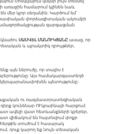
ում Մոսկվայում կսկսի լույս տեսնել
ի առաջին համարում կլինեն նաև
 մեր կլոր սեղանին: Կարծում եմ՝
Եվրասիական փորձագիտական ակումբի
 համագործակցության զարգացման
եկնածու
ՍԱՄՎԵԼ ՄԱՆՈՒԿՅԱՆԸ
ասաց, որ
 տեսական և պրակտիկ դրույթներ,
նք այն ներուժը, որ տալիս է
աբերությունը: Այս համակարգաստեղծ
ք կկերպարանափոխեն պետությունը:
քաղաքական ու ռազմաստրատեգիական
չ դիրք կունենար ՈՒկրաինայի հարցում:
շատ ավելի վատ հետևանքների կբերեր,
վատ վիճակում են հայտնվում փոքր
 հերթին տուժում է հասարակ
մ, դուք կարող եք նույն տեսական