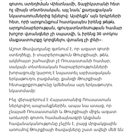
գոտու ստեղծման Վիետնամի, Տաջիկստանի հետ
ոչ միայն տնտեսական, այլ նաև՝ քաղաքական
նկատառումներից ելնելով: Այսինքն՝ այն երկրների
հետ, որի արդյունքում հատկապես իրենց թեթև
արդյունաբերության, գյուղատնտեսության համար
խոշոր վտանգներ չի սպասվի, և իրենց 30 տոկոս
մաքսատուրքը կորցնելու վտանգ չի լինի»
։
Աշոտ Թավադյանը գտնում է, որ ազատ գոտի
ստեղծելը, ի տարբերություն Թուրքիայի, թեև
ակնհայտ շահավետ չէ Ռուսաստանի համար,
սակայն տնտեսական հարաբերությունների
խորացումը կարող է նպաստել աբխազական
երկաթուղու բացմանը, քանզի Թուրքիայի
հետաքրքրությունը կմեծանա այդ երկաթուղու
նկատմամբ:
Ինչ վերաբերում է Հայաստանից Ռուսաստան
ներկրվող ապրանքներին, ապա նա ասաց, որ
չնայած Ռուսաստանի և Թուրքիայի միջև ազատ
առևտրի գոտու համաձայնագրի կնքման
հավանականությունը չնչին է, բայց մրցակցային
առումով Թուրքիայի ծավալները շատ ավելի մեծ են: