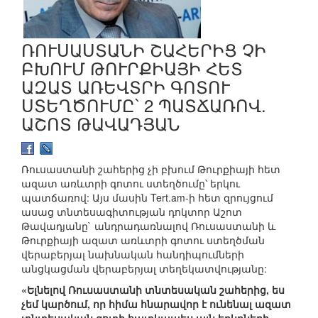
ՌՈՒՍԱՍՏԱՆԻ ՇԱՀԵՐԻՑ ՉԻ
ԲԽՈՒՄ ԹՈՒՐՔԻԱՅԻ ՀԵՏ
ԱԶԱՏ ԱՌԵՎՏՐԻ ԳՈՏՈՒ
ՍՏԵՂԾՈՒՄԸ՝ 2 ՊԱՏՃԱՌՈՎ.
ԱՇՈՏ ԹԱՎԱԴՅԱՆ
Ռուսաստանի շահերից չի բխում Թուրքիայի հետ
ազատ առևտրի գոտու ստեղծումը՝ երկու
պատճառով: Այս մասին Tert.am-ի հետ զրույցում
ասաց տնտեսագիտության դոկտոր Աշոտ
Թավադյանը` անդրադառնալով Ռուսաստանի և
Թուրքիայի ազատ առևտրի գոտու ստեղծման
վերաբերյալ նախնական հանդիպումների
անցկացման վերաբերյալ տեղեկատվությանը:
«Ելնելով Ռուսաստանի տնտեսական շահերից, ես
չեմ կարծում, որ հիմա հնարավոր է ունենալ ազատ