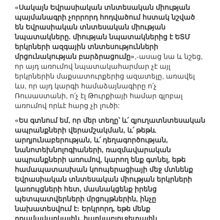
«Սակայն Եվրասիական տնտեսական միության
պայմանագրի չորրորդ հոդվածում հստակ նշված
են Եվրասիական տնտեսական միության
նպատակները. միության նպատակներից է ԵՏՄ
երկրների ազգային տնտեսությունների
մրցունակության բարձրացումը»
,-ասաց նա և նշեց,
որ այդ առումով նպատակահարմար չէ այլ
երկրներին մաքսատուրքերից ազատելը, առավել
ևս, որ այդ կարգի համաձայնագիրը ո՛չ
Ռուսաստանի, ո՛չ էլ Թուրքիայի համար գլոբալ
առումով որևէ հարց չի լուծի:
«Ես գտնում եմ, որ մեր տեղը՝ և՛ գյուղատնտեսական
ապրանքների վերամշակման, և՛ թեթև
արդյունաբերության, և՛ դեղագործության,
նանոտեխնոլոգիաների, ռազմավարական
ապրանքների առումով, կարող ենք գտնել, եթե
համապատասխան կոոպերացիայի մեջ մտնենք
Եվրասիական տնտեսական միության երկրների
կառույցների հետ, մասնակցենք իրենց
պետպատվերների մրցույթներին, ինչը
նախատեսվում է: Երկրորդ, եթե մենք
դրամավարկային, հարկաբյուջետային