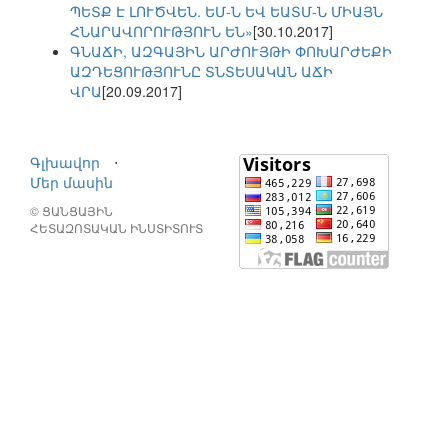
ՊԵՏՔ Է ԼՈՒԾՎԵՆ. ԵՄ-Ն ԵՎ ԵԱՏՄ-Ն ՄԻԱՅՆ
ՀՆԱՐԱՎՈՐՈՒԹՅՈՒՆ ԵՆ»
[30.10.2017]
ԳՆԱՃԻ, ԱԶԳԱՅԻՆ ԱՐԺՈՒՅԹԻ ՓՈԽԱՐԺԵՔԻ
ԱԶԴԵՑՈՒԹՅՈՒՆԸ ՏՆՏԵՍԱԿԱՆ ԱՃԻ
ՎՐԱ
[20.09.2017]
Գլխավոր
⋅
Մեր մասին
© ՑԱՆՑԱՅԻՆ
ՀԵՏԱԶՈՏԱԿԱՆ ԻՆՍՏԻՏՈՒՏ