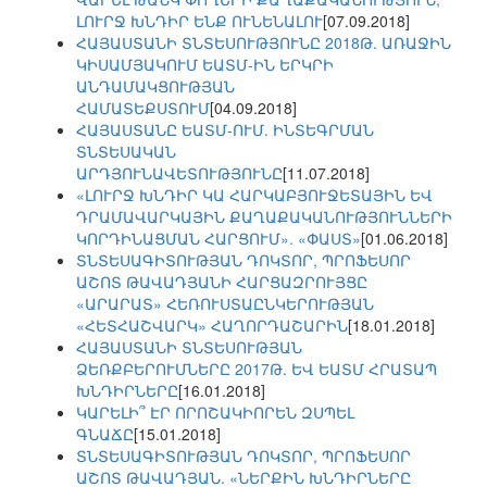
ԼՈՒՐՋ ԽՆԴԻՐ ԵՆՔ ՈՒՆԵՆԱԼՈՒ
[07.09.2018]
ՀԱՅԱՍՏԱՆԻ ՏՆՏԵՍՈՒԹՅՈՒՆԸ 2018Թ. ԱՌԱՋԻՆ
ԿԻՍԱՄՅԱԿՈՒՄ ԵԱՏՄ-ԻՆ ԵՐԿՐԻ
ԱՆԴԱՄԱԿՑՈՒԹՅԱՆ
ՀԱՄԱՏԵՔՍՏՈՒՄ
[04.09.2018]
ՀԱՅԱՍՏԱՆԸ ԵԱՏՄ-ՈՒՄ. ԻՆՏԵԳՐՄԱՆ
ՏՆՏԵՍԱԿԱՆ
ԱՐԴՅՈՒՆԱՎԵՏՈՒԹՅՈՒՆԸ
[11.07.2018]
«ԼՈՒՐՋ ԽՆԴԻՐ ԿԱ ՀԱՐԿԱԲՅՈՒՋԵՏԱՅԻՆ ԵՎ
ԴՐԱՄԱՎԱՐԿԱՅԻՆ ՔԱՂԱՔԱԿԱՆՈՒԹՅՈՒՆՆԵՐԻ
ԿՈՐԴԻՆԱՑՄԱՆ ՀԱՐՑՈՒՄ». «ՓԱՍՏ»
[01.06.2018]
ՏՆՏԵՍԱԳԻՏՈՒԹՅԱՆ ԴՈԿՏՈՐ, ՊՐՈՖԵՍՈՐ
ԱՇՈՏ ԹԱՎԱԴՅԱՆԻ ՀԱՐՑԱԶՐՈՒՅՑԸ
«ԱՐԱՐԱՏ» ՀԵՌՈՒՍՏԱԸՆԿԵՐՈՒԹՅԱՆ
«ՀԵՏՀԱՇՎԱՐԿ» ՀԱՂՈՐԴԱՇԱՐԻՆ
[18.01.2018]
ՀԱՅԱՍՏԱՆԻ ՏՆՏԵՍՈՒԹՅԱՆ
ՁԵՌՔԲԵՐՈՒՄՆԵՐԸ 2017Թ. ԵՎ ԵԱՏՄ ՀՐԱՏԱՊ
ԽՆԴԻՐՆԵՐԸ
[16.01.2018]
ԿԱՐԵԼԻ՞ ԷՐ ՈՐՈՇԱԿԻՈՐԵՆ ԶՍՊԵԼ
ԳՆԱՃԸ
[15.01.2018]
ՏՆՏԵՍԱԳԻՏՈՒԹՅԱՆ ԴՈԿՏՈՐ, ՊՐՈՖԵՍՈՐ
ԱՇՈՏ ԹԱՎԱԴՅԱՆ. «ՆԵՐՔԻՆ ԽՆԴԻՐՆԵՐԸ