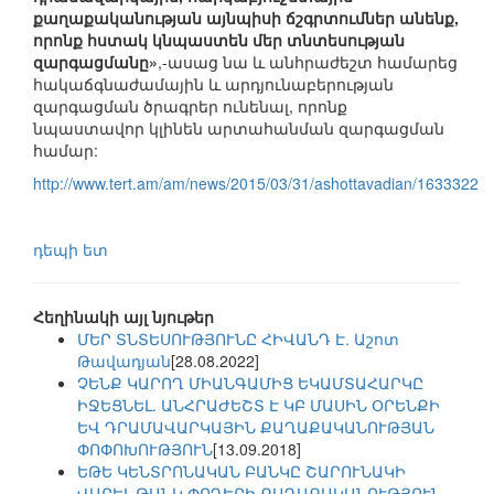
քաղաքականության այնպիսի ճշգրտումներ անենք,
որոնք հստակ կնպաստեն մեր տնտեսության
զարգացմանը»
,-ասաց նա և անհրաժեշտ համարեց
հակաճգնաժամային և արդյունաբերության
զարգացման ծրագրեր ունենալ, որոնք
նպաստավոր կլինեն արտահանման զարգացման
համար:
http://www.tert.am/am/news/2015/03/31/ashottavadian/1633322
դեպի ետ
Հեղինակի այլ նյութեր
ՄԵՐ ՏՆՏԵՍՈՒԹՅՈՒՆԸ ՀԻՎԱՆԴ Է. Աշոտ
Թավադյան
[28.08.2022]
ՉԵՆՔ ԿԱՐՈՂ ՄԻԱՆԳԱՄԻՑ ԵԿԱՄՏԱՀԱՐԿԸ
ԻՋԵՑՆԵԼ. ԱՆՀՐԱԺԵՇՏ Է ԿԲ ՄԱՍԻՆ ՕՐԵՆՔԻ
ԵՎ ԴՐԱՄԱՎԱՐԿԱՅԻՆ ՔԱՂԱՔԱԿԱՆՈՒԹՅԱՆ
ՓՈՓՈԽՈՒԹՅՈՒՆ
[13.09.2018]
ԵԹԵ ԿԵՆՏՐՈՆԱԿԱՆ ԲԱՆԿԸ ՇԱՐՈՒՆԱԿԻ
ՎԱՐԵԼ ԹԱՆԿ ՓՈՂԵՐԻ ՔԱՂԱՔԱԿԱՆՈՒԹՅՈՒՆ,