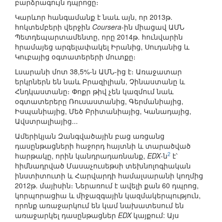
բարձրագույն դպրոցը։
Կարևոր հանգամանք է նաև այն, որ 2013թ.
հոկտեմբերի վերջին
Coursera
-ին միացավ ԱՄՆ
Պետդեպարտամենտը, որը 2014թ. հունվարին
հրամայեց արգելափակել Իրանից, Սուդանից և
Կուբայից օգտատերերի մուտքը։
Լսարանի մոտ 38,5%-ն ԱՄՆ-ից է։ Առաջատար
երկրներն են նաև Բրազիլիան, Չինաստանը և
Հնդկաստանը։ Փոքր թիվ չեն կազմում նաև
օգտատերերը Ռուսաստանից, Գերմանիայից,
Իսպանիայից, Մեծ Բրիտանիայից, Կանադայից,
Ավստրալիայից...
Ամերիկյան Զանգվածային բաց առցանց
դասընթացների հաջորդ հայտնի և տարածված
2
հարթակը, որին կանդրադառնանք,
EDX
-ն
է՝
հիմնադրված Մասաչուսեթսի տեխնոլոգիական
ինստիտուտի և Հարվարդի համալսարանի կողմից
2012թ. մայիսին։ Ներառում է ավելի քան 60 դպրոց,
կորպորացիա և միջազգային կազմակերպություն,
որոնք առաջարկում են կամ նախատեսում են
առաջարկել դասընթացներ
EDX
կայքում: Այս