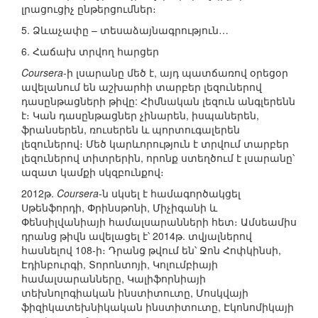
լրացուցիչ ընթերցումներ։
5. Ձևաչափը – տեսաձայնագրություն…
6. Հաճախ տրվող հարցեր
Coursera
-ի լսարանը մեծ է, այդ պատճառով օրեցօր
ավելանում են աշխարհի տարբեր լեզուներով
դասընթացների թիվը: Հիմնական լեզուն անգլերենն
է։ Կան դասընթացներ չինարեն, իսպաներեն,
ֆրանսերեն, ռուսերեն և պորտուգալերեն
լեզուներով։ Մեծ կարևորություն է տրվում տարբեր
լեզուներով տիտրերին, որոնք ստեղծում է լսարանը՝
ազատ կամքի սկզբունքով։
2012թ.
Coursera
-ն սկսել է համագործակցել
Սթենֆորդի, Փրինսթոնի, Միչիգանի և
Փենսիլվանիայի համալսարանների հետ։ Ամսեամիս
դրանց թիվն ավելացել է՝ 2014թ. տվյալներով
հասնելով 108-ի։ Դրանց թվում են՝ Ջոն Հոփկինսի,
Էդինբուրգի, Տորոնտոյի, Կոլումբիայի
համալսարանները, Կալիֆորնիայի
տեխնոլոգիական ինստիտուտը, Մոսկվայի
ֆիզիկատեխնիկական ինստիտուտը, Էկոնոմիկայի