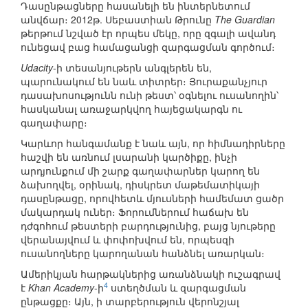
Դասընթացները հասանելի են ինտերնետում
անվճար։ 2012թ. Սեբաստիան Թրունը
The Guardian
թերթում նշված էր որպես մեկը, որը զգալի ավանդ
ունեցավ բաց համացանցի զարգացման գործում։
Udacity
-ի տեսանյութերն անգլերեն են,
պարունակում են նաև տիտրեր։ Յուրաքանչյուր
դասախոսությունն ունի թեստ՝ օգնելու ուսանողին՝
հասկանալ առաջարկվող հայեցակարգն ու
գաղափարը։
Կարևոր հանգամանք է նաև այն, որ հիմնադիրները
հաշվի են առնում լսարանի կարծիքը, ինչի
արդյունքում մի շարք գաղափարներ կարող են
ձախողվել, օրինակ, դիսկրետ մաթեմատիկայի
դասընթացը, որովհետև մյուսների համեմատ ցածր
մակարդակ ուներ։ Ֆորումներում հաճախ են
դժգոհում թեստերի բարդությունից, բայց նյութերը
վերանայվում և փոփոխվում են, որպեսզի
ուսանողները կարողանան հանձնել առարկան։
Ամերիկյան հարթակներից առանձնակի ուշագրավ
4
է
Khan Academy
-ի
ստեղծման և զարգացման
ընթացքը։ Այն, ի տարբերություն վերոնշյալ