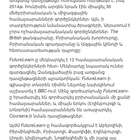
առցանց դասընթացի ուսուցման հարթակն է, իսկ
2014թ. հունիսին արդեն նրան էին միացել 36
մեծբրիտանական և միջազգային
համալսարանների գործընկերներ։ Այն, ի
տարբերություն նմանատիպ ծրագրերի, ներառում է
չորս ոչհամալսարանական գործընկերներ.
The
British
թանգարանը, Բրիտանական խորհուրդը,
Բրիտանական գրադարանը և Ազգային կինոյի և
հեռուստատեսության դպրոցը:
FutureLearn
-ը մեկնարկել է 12 համալսարանական
գործընկերների հետ։ Մեկնարկը նպատակ ուներ
զարգացնել Զանգվածային բաց առցանց
դասընթացների պրակտիկան:
FutureLearn
-ի
գլխավոր տնօրեն Սիմոն Նելսոնը նախկինում
աշխատել է
BBC
-ում: Մինչ գործարկումը
FutureLearn
-
ը հրաժարվել են գործարկել բրիտանական մի քանի
համալսարաններ, և միայն երկու (Էդինբուրգի և
Լոնդոնի) համալսարաններն են առաջարկել
Coursera-ի նման դասընթացներ:
Այժմ
FutureLearn
-ը համագործակցում է Աբերդինի,
Բիրմինգհեմի, Բրիստոլի, Քարդիֆի, Էդինբուրգի,
Լիդսի, Լիվերպուլի, Նոթինգհեմի և մի շարք այլ