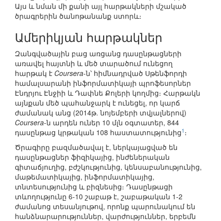
Այս և նման մի քանի այլ հարթակների մշակած
ծրագրերին ծանոթանանք ստորև։
Ամերիկյան հարթակներ
Զանգվածային բաց առցանց դասընթացների
առավել հայտնի և մեծ տարածում ունեցող
հարթակ է
Coursera
-ն՝ հիմնադրված Սթենֆորդի
համալսարանի ինֆորմատիկայի պրոֆեսորներ
Էնդրյու Էնջիի և Դափնե Քոլերի կողմից։ Հարթակն
այնքան մեծ պահանջարկ է ունեցել, որ կարճ
ժամանակ անց (2014թ. նոյեմբերի տվյալներով)
Coursera
-ն արդեն ուներ 10 մլն օգտատեր, 844
1
դասընթաց կրթական 108 հաստատությունից
։
Ծրագիրը բազմածավալ է, ներկայացված են
դասընթացներ ֆիզիկայից, ինժեներական
գիտաճյուղից, բժշկությունից, կենսաբանությունից,
մաթեմատիկայից, ինֆորմատիկայից,
տնտեսությունից և բիզնեսից։ Դասընթացի
տևողությունը 6-10 շաբաթ է, շաբաթական 1-2
ժամանոց տեսանյութով, որոնք պարունակում են
հանձնարարություններ, վարժություններ, երբեմն