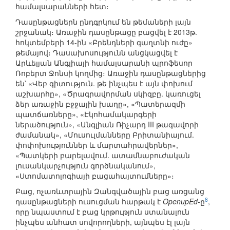
համալսարանների հետ։
Դասընթացներն ընդգրկում են թեմաների լայն
շրջանակ։ Առաջին դասընթացը բացվել է 2013թ.
հոկտեմբերի 14-ին «Բրենդների գաղտնի ուժը»
թեմայով։ Դասախոսությունն անցկացվել է
Արևելյան Անգլիայի համալսարանի պրոֆեսոր
Ռոբերտ Ջոնսի կողմից։ Առաջին դասընթացներից
են՝ «Վեբ գիտություն. թե ինչպես է այն փոխում
աշխարհը», «Ծրագրավորման սկիզբը. կառուցել
ձեր առաջին բջջային խաղը», «Պատերազմի
պատճառները», «Էկոհամակարգերի
ներածություն», «Անգլիան Ռիչարդ III թագավորի
ժամանակ», «Մուսուլմանները Բրիտանիայում.
փոփոխություններ և մարտահրավերներ»,
«Պատկերի բարելավում. ատամնաբուժական
լուսանկարչություն գործնականում»,
«Ստոմատոլոգիայի բացահայտումները»։
Բաց, ոչառևտրային Զանգվածային բաց առցանց
8
դասընթացների ուսուցման հարթակ է
OpenupEd
-ը
,
որը նպաստում է բաց կրթություն ստանալուն
ինչպես անհատ սովորողների, այնպես էլ լայն