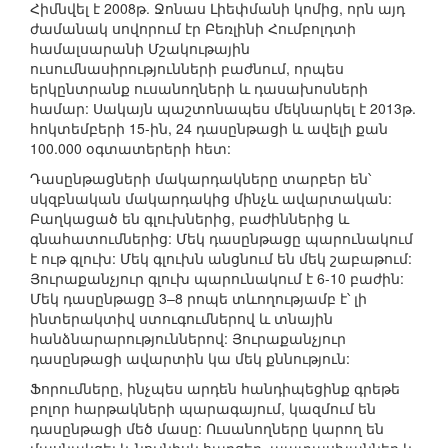
Հիմնվել է 2008թ. Ջոնաս Լիեփմանի կոմից, որն այդ
ժամանակ սովորում էր Բեռլինի Հումբոլդտի
համալսարանի Մշակութային
ուսումնասիրությունների բաժնում, որպես
երկընտրանք ուսանողների և դասախոսների
համար: Սակայն պաշտոնապես մեկնարկել է 2013թ.
հոկտեմբերի 15-ին, 24 դասընթացի և ավելի քան
100.000 օգտատերերի հետ:
Դասընթացների մակարդակները տարբեր են՝
սկզբնական մակարդակից մինչև ավարտական:
Բաղկացած են գլուխներից, բաժիններից և
գնահատումներից: Մեկ դասընթացը պարունակում
է ութ գլուխ: Մեկ գլուխն անցնում են մեկ շաբաթում:
Յուրաքանչյուր գլուխ պարունակում է 6-10 բաժին:
Մեկ դասընթացը 3–8 րոպե տևողությամբ է՝ լի
ինտերակտիվ ստուգումներով և տնային
հանձնարարություններով: Յուրաքանչյուր
դասընթացի ավարտին կա մեկ քննություն:
Ֆորումները, ինչպես արդեն հանդիպեցինք գրեթե
բոլոր հարթակների պարագայում, կազմում են
դասընթացի մեծ մասը: Ուսանողները կարող են