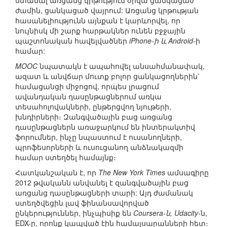
ստանալ առցանց կրթություն օրվա ցանկացած
ժամին, ցանկացած վայրում: Առցանց կրթության
հասանելիությունն այնքան է կարևորվել, որ
նույնիսկ մի շարք հարթակներ ունեն բջջային
պաշտոնական հավելվածներ
iPhone-ի և Android
-ի
համար:
MOOC
նպատակն է ապահովել անսահմանափակ,
ազատ և անվճար մուտք բոլոր ցանկացողներին՝
համացանցի միջոցով, որպես լրացում
ավանդական դասընթացներում առկա
տեսահոլովակների, ընթերցվող նյութերի,
խնդիրների։ Զանգվածային բաց առցանց
դասընթացներն առաջարկում են ինտերակտիվ
ֆորումներ, ինչը նպաստում է ուսանողների,
պրոֆեսորների և ուսուցանող անձնակազմի
համար ստեղծել համայնք։
Հատկանշական է, որ
The New York Times
ամսագիրը
2012 թվականն անվանել է զանգվածային բաց
առցանց դասընթացների տարի: Այդ ժամանակ
ստեղծվեցին լավ ֆինանսավորված
ընկերություններ, ինչպիսիք են
Coursera-ն, Udacity
-ն,
EDX-ը, որոնք կապված էին համալսարանների հետ։