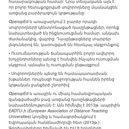
հասարակության համար: Նրա տեսլականն այն է,
որ բոլոր հետաքրքրված սովորողները մասնակցեն
առցանց բարձրագույն կրթությանը:
OpenupEd
-ն առաջարկում է բարձր որակի
սովորողների կենտրոնացած դասընթացներ, որոնք
նախատեսված են ինքնուսուցման համար, անկախ
ժամանակից, վայրից: Դասընթացները տարբեր
լեզուներով են, կառուցված են հետևյալ սկզբունքով.
• Ուսումնառության ճանապարհին բոլոր ավելորդ
խոչընդոտները պետք է հանվեն ինչպես ուսուցման
սկզբում, այնպես էլ ուսուցման ընթացքում:
• Սովորողներին պետք են համապատասխան
խթաններ, որպեսզի հաջողության հասնեն իրենց
կրթական ջանքերի շնորհիվ:
OpenupEd
-ն առաջին ու միակ համաեվրոպական
զանգվածային բաց առցանց դասընթացների
նախաձեռնությունն է: Այն հիմնվել է 2013թ. ապրիլին
EADTU-ի (European Association of Distance Teaching
Universities
) կողմից և համագործակցում է
Եվրոպական հանձնաժողովի հետ (2013թ.)։
Գործակիցները հիմնված են ԵՄ 8 երկրների