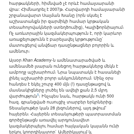
հարթակների, հիմնված չէ որևէ համալսարանի
վրա: Հիմնադրել է 2007թ. Հարվարդի համալսարանի
շրջանավարտ Սալման Խանը (որն սկսել է
աշխատանքն իր զարմիկի համար կրթական
տեսահոլովակների ստեղծումից), Կալիֆորնիայում։
Ոչ առևտրային կազմակերպություն է, որի կարևոր
առաքելությունն է բարելավել կրթությունը`
մատուցելով անվճար դասընթացներ բոլորին և
ամենուր։
Այսօր
Khan Academy
-ն ամենատարածված և
ամենամեծ լսարան ունեցող հարթակներց մեկն է
ամբողջ աշխարհում։ Նրա նպատակն է հասանելի
լինել աշխարհի բոլոր անկյուններում։ Մինչ օրս
հանդես է եկել շուրջ 400 մլն (!) դասընթացով և
մասնակիցները լուծել են ավելի քան 2,5 մլրդ
5
վարժություն
։ Ինչպես նաև, հարթակն ունի 500
հազ. գրանցված ուսուցիչ տարբեր երկրներից։
Տեսանյութեր կան 28 լեզուներով, այդ թվում՝
հայերեն։ Հայերեն տեսանյութերի պատրաստման
գործընթացն առավել արդյունավետ
կազմակերպելու համար hայկական կայանն ունի
երկու կոորդինատոր` Ամերիկայում և