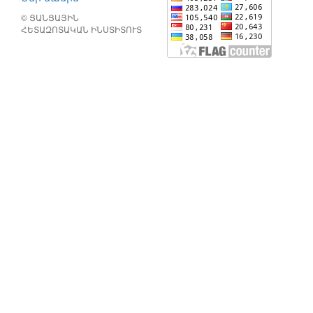
© ՑԱՆՑԱՅԻՆ
ՀԵՏԱԶՈՏԱԿԱՆ ԻՆՍՏԻՏՈՒՏ