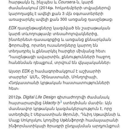
հարթակն էլ, ինչպես և
Coursera
-ն, կարճ
ժամանակում (2014թ. հոկտեմբերի տվյալներով)
կարողացել է ավելի քան 3 մլն օգտատերերի
առաջարկել ավելի քան 300 առցանց դասընթաց։
EDX
դասընթացները կազմված են շաբաթական
կարճ տևողությամբ տեսահոլովակներից,
ինտերնետ-դասագրքից և առցանց քննարկման
ֆորումից, որտեղ ուսանողները կարող են
տեղադրել և քննարկել հարցեր միմյանց հետ։
Դասընթացի ավարտին, քննությունների հաջող
հանձնման դեպքում, տրվում են վկայականներ։
Այսօր
EDX
-ը համագործակցում է աշխարհի
տարբեր` ԱՄՆ, Չինաստանի, Մոնղոլիայի,
Հնդկաստանի կրթական հաստատությունների
հետ։
2012թ.
Digital Life Design
գիտաժողովի ժամանակ
3
հայտարարվեց
Udacity
-ի
ստեղծման մասին։ Այն
մասնավոր կրթական կազմակերպություն է, որը
ստեղծվել է Սեբաստիան Թրունի, Դևիդ Սթավենսի և
Մայք Սոկոլսկու կողմից Սթենֆորդի համալսարանի
ինֆորմատիկայի ծրագրի ընդլայնման արդյունքում։