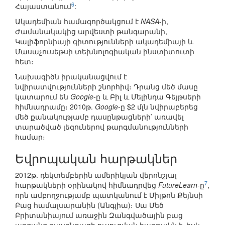
6
Հայաստանում
:
Ակադեմիան համագործակցում է
NASA
-ի,
Ժամանակակից արվեստի թանգարանի,
Կալիֆորնիայի գիտությունների ակադեմիայի և
Մասաչուսեթսի տեխնոլոգիական ինստիտուտի
հետ։
Նախագիծն իրականացվում է
նվիրատվությունների շնորհիվ։ Դրանց մեծ մասը
կատարում են
Google
-ը և Բիլ և Մելինդա Գեյթսերի
հիմնադրամը։ 2010թ.
Google
-ը $2 մլն նվիրաբերեց
մեծ քանակությամբ դասընթացների՝ առավել
տարածված լեզուներով թարգմանությունների
համար։
Եվրոպական հարթակներ
2012թ. դեկտեմբերին ամերիկյան վերոնշյալ
7
հարթակների օրինակով հիմնադրվեց
FutureLearn
-ը
,
որն ամբողջությամբ պատկանում է Միլթոն Քեյնսի
Բաց համալսարանին (Անգլիա)։ Սա Մեծ
Բրիտանիայում առաջին Զանգվածային բաց