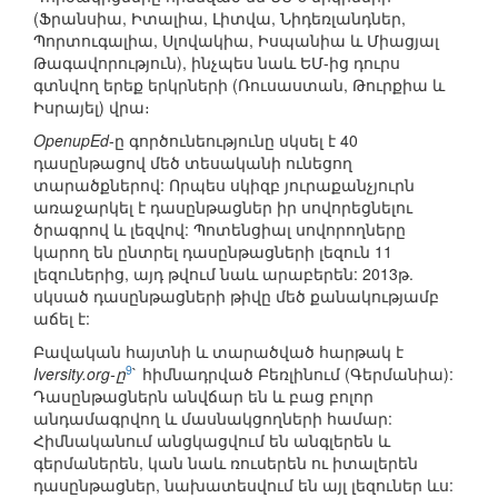
(Ֆրանսիա, Իտալիա, Լիտվա, Նիդեռլանդներ,
Պորտուգալիա, Սլովակիա, Իսպանիա և Միացյալ
Թագավորություն), ինչպես նաև ԵՄ-ից դուրս
գտնվող երեք երկրների (Ռուսաստան, Թուրքիա և
Իսրայել) վրա։
OpenupEd
-ը գործունեությունը սկսել է 40
դասընթացով մեծ տեսականի ունեցող
տարածքներով: Որպես սկիզբ յուրաքանչյուրն
առաջարկել է դասընթացներ իր սովորեցնելու
ծրագրով և լեզվով: Պոտենցիալ սովորողները
կարող են ընտրել դասընթացների լեզուն 11
լեզուներից, այդ թվում նաև արաբերեն: 2013թ.
սկսած դասընթացների թիվը մեծ քանակությամբ
աճել է:
Բավական հայտնի և տարածված հարթակ է
9
Iversity.org-ը
` հիմնադրված Բեռլինում (Գերմանիա):
Դասընթացներն անվճար են և բաց բոլոր
անդամագրվող և մասնակցողների համար:
Հիմնականում անցկացվում են անգլերեն և
գերմաներեն, կան նաև ռուսերեն ու իտալերեն
դասընթացներ, նախատեսվում են այլ լեզուներ ևս: