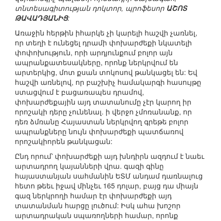
տնտեսագիտության դոկտոր, պրոֆեսոր
ԱՇՈՏ
ԹԱՎԱԴՅԱՆԻՑ
:
Առաջին հերթին իհարկե չի կարելի հաշվի չառնել,
որ տեղի է ունեցել դրամի փոխարժեքի նկատելի
փոփոխություն, որի արդյունքում բոլոր այն
ապրանքատեսակները, որոնք ներկրվում են
արտերկից, մոտ քսան տոկոսով թանկացել են: Եվ
հաշվի առնելով, որ բաշխիչ համակարգի հասույթը
ստացվում է բացառապես դրամով,
փոխարժեքային այդ տատանումը չէր կարող իր
որոշակի դերը չունենալ. ի վերջո չմոռանանք, որ
դեռ ձմռանը Հայաստան ներկրվող գրեթե բոլոր
ապրանքները նույն փոխարժեքի պատճառով
որոշակիորեն թանկացան:
Ընդ որում՝ փոխարժեքի այդ խնդիրն ազդում է նաեւ
արտադրող կայանների վրա. գազի գինը
հայաստանյան սահմանին ԵՏՄ անդամ դառնալուց
հետո թեեւ իջավ մինչեւ 165 դոլար, բայց դա միայն
գազ ներկրողի համար էր փոխարժեքի այդ
տատանման հարցը լուծում: Իսկ ահա խոշոր
արտադրական սպառողների համար, որոնք