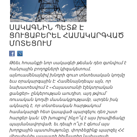
ՍԱԿԱԳՆԻՆ ՊԵՏՔ Է
ՑՈՒՑԱԲԵՐԵԼ ՀԱՄԱԿԱՐԳՎԱԾ
ՄՈՏԵՑՈՒՄ
Թեեւ հոսանքի նոր սակագնի թեման դեռ գտնվում է
հանրային բողոքների կիզակետում,
այնուամենայնիվ խնդրի զուտ տնտեսական կողմը
եւս օրակարգային է: Համենայնդեպս այն, որ
նախատեսվում է «Հայաստանի էլեկտրական
ցանցեր» ընկերության աուդիտ, այդ թվում՝
ռուսական կողմի մասնակցությամբ, արդեն իսկ
ակնարկ է, որ տնտեսական հարթակում
համակարգի հետ կապված պարզելու դեռ շատ
հարցեր կան: Մի խոսքով՝ ինչո՞վ է այս իրավիճակը
պայմանավորված, եւ դեպի ո՞ւր է գնում այս
խորքային պատմությունը, փորձեցինք պարզել ՀՀ
վերահսկիչ պալատի հիմնադիր նախագահ,