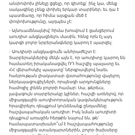
անփոփոխ լինելը ցցելը, որ գիտեք` ինչ կա, մենք
սակագինը չենք փոխել երկար տարիներ, եւ դա է
պատճառը, որ հիմա այսքան մեծ է
փոփոխությունը, այդպես չէ:
- Այնուամենայնիվ՝ հիմա խոսվում է ցանցերում
աուդիտ անցկացնելու մասին, հենց որն էլ այդ
կարգի բոլոր նրբերանգները կարող է պարզել:
- Աուդիտի անցկացումն անհրաժեշտ է:
Տարբերակներից մեկն այն է, որ աուդիտը կարող են
համատեղ իրականացվել ՌԴ հաշվիչ պալատը եւ
ՀՀ վերահսկիչ պալատը՝ ներգրավելով նաեւ
հանրության լիակատար վստահությունը վայելող
ներկայացուցիչների, որպեսզի արդյունքները
համոզիչ լինեն բոլորի համար: Սա, թերեւս,
լավագույն տարբերակը կլիներ, հաշվի առնելով, որ
միջազգային աուդիտորական կազմակերպություն
հրավիրելու դեպքում կունենանք ընդամենը
հաշվապահական աուդիտ: Իսկ նման աուդիտի
դեպքում առաջին հերթին նայում են, թե՝
համապատասխանո՞ւմ է հաշվապահությունը
միջազգային ստանդարտներին, բոլոր ծախսերը