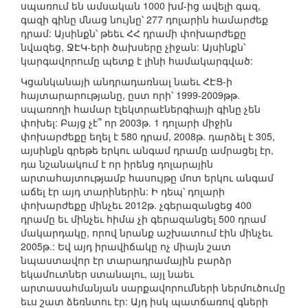
սպառում են ամսական 1000 խմ-ից ավելի գազ,
գազի գինը մնաց նույնը՝ 277 դոլարին համարժեք
դրամ: Այսինքն՝ թեեւ ՀՀ դրամի փոխարժեքը
նվազեց, ՋԷԿ-երի ծախսերը չիջան: Այսինքն՝
կարգավորումը պետք է լինի համակարգված:
Կցանկանայի անդրադառնալ նաեւ ՀԷՑ-ի
հայտարարությանը, ըստ որի՝ 1999-2009թթ.
սպառողի համար էլեկտրաէներգիայի գինը չեն
փոխել: Բայց չէ՞ որ 2003թ. 1 դոլարի միջին
փոխարժեքը եղել է 580 դրամ, 2008թ. դարձել է 305,
այսինքն գրեթե երկու անգամ դրամը ամրացել էր,
դա նշանակում է որ իրենց դոլարային
արտահայտությամբ հասույթը մոտ երկու անգամ
աճել էր այդ տարիներին: Ի դեպ՝ դոլարի
փոխարժեքը մինչեւ 2012թ. չգերազանցեց 400
դրամը եւ մինչեւ հիմա չի գերազանցել 500 դրամ
մակարդակը, որով նրանք աշխատում էին մինչեւ
2005թ.: Եվ այդ իրավիճակը ոչ միայն շատ
նպաստավոր էր տարադրամային բարձր
եկամուտներ ստանալու, այլ նաեւ
արտասահմանյան սարքավորումների ներմուծումը
եւս շատ ձեռնտու էր: Այդ իսկ պատճառով գների