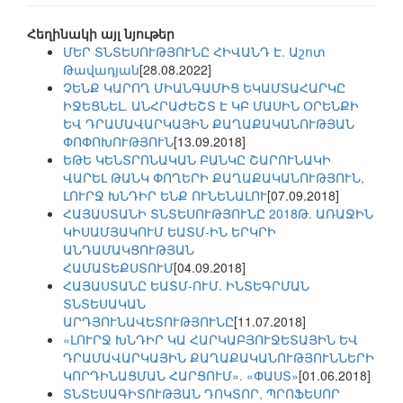
Հեղինակի այլ նյութեր
ՄԵՐ ՏՆՏԵՍՈՒԹՅՈՒՆԸ ՀԻՎԱՆԴ Է. Աշոտ
Թավադյան
[28.08.2022]
ՉԵՆՔ ԿԱՐՈՂ ՄԻԱՆԳԱՄԻՑ ԵԿԱՄՏԱՀԱՐԿԸ
ԻՋԵՑՆԵԼ. ԱՆՀՐԱԺԵՇՏ Է ԿԲ ՄԱՍԻՆ ՕՐԵՆՔԻ
ԵՎ ԴՐԱՄԱՎԱՐԿԱՅԻՆ ՔԱՂԱՔԱԿԱՆՈՒԹՅԱՆ
ՓՈՓՈԽՈՒԹՅՈՒՆ
[13.09.2018]
ԵԹԵ ԿԵՆՏՐՈՆԱԿԱՆ ԲԱՆԿԸ ՇԱՐՈՒՆԱԿԻ
ՎԱՐԵԼ ԹԱՆԿ ՓՈՂԵՐԻ ՔԱՂԱՔԱԿԱՆՈՒԹՅՈՒՆ,
ԼՈՒՐՋ ԽՆԴԻՐ ԵՆՔ ՈՒՆԵՆԱԼՈՒ
[07.09.2018]
ՀԱՅԱՍՏԱՆԻ ՏՆՏԵՍՈՒԹՅՈՒՆԸ 2018Թ. ԱՌԱՋԻՆ
ԿԻՍԱՄՅԱԿՈՒՄ ԵԱՏՄ-ԻՆ ԵՐԿՐԻ
ԱՆԴԱՄԱԿՑՈՒԹՅԱՆ
ՀԱՄԱՏԵՔՍՏՈՒՄ
[04.09.2018]
ՀԱՅԱՍՏԱՆԸ ԵԱՏՄ-ՈՒՄ. ԻՆՏԵԳՐՄԱՆ
ՏՆՏԵՍԱԿԱՆ
ԱՐԴՅՈՒՆԱՎԵՏՈՒԹՅՈՒՆԸ
[11.07.2018]
«ԼՈՒՐՋ ԽՆԴԻՐ ԿԱ ՀԱՐԿԱԲՅՈՒՋԵՏԱՅԻՆ ԵՎ
ԴՐԱՄԱՎԱՐԿԱՅԻՆ ՔԱՂԱՔԱԿԱՆՈՒԹՅՈՒՆՆԵՐԻ
ԿՈՐԴԻՆԱՑՄԱՆ ՀԱՐՑՈՒՄ». «ՓԱՍՏ»
[01.06.2018]
ՏՆՏԵՍԱԳԻՏՈՒԹՅԱՆ ԴՈԿՏՈՐ, ՊՐՈՖԵՍՈՐ