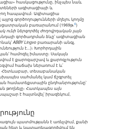
ցիա» հասկացությունը, ինչպես նաև
միտեների ագիտացիայի և
նշող հապավում։ Ագիտացիա
լոց գործողությունների մղելու կողմը
6
բացատրական բառարանում (1969թ.
)
կ ունի ներգործել ժողովրդական լայն
ագանդայի գործադրման ձևը՝ ագիտացիան
ինակ՝
ABBY Lingvo
բառարանի անգլ.
ություն է...)։ Խորհրդային
կան՝ համոզել իմաստը։ Սակայն
մ է քարոզարշավ և քարոզչություն
եզվում հաճախ ներառում է և՛
րը։ Հետևաբար, տեսաբանական
նախապես սահմանել կամ ճշգրտել
ան համատեքստային ընդհանրությունը՝
ն թողնելը։ Հատկապես այն
աշար է հայտնվել՝ իրազեկում,
ությունը
րագույն պատմությանն է առնչվում, քանի
թյան հետ և կատարելագործվում են