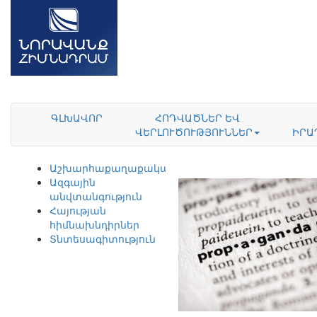
ԳԼԽԱՎՈՐ
ՀՈԴՎԱԾՆԵՐ ԵՎ
ՎԵՐԼՈՒԾՈՒԹՅՈՒՆՆԵՐ
ԻՐԱ
Աշխարհաքաղաքականություն
Ազգային
անվտանգություն
Հայության
հիմնախնդիրներ
Տնտեսագիտություն