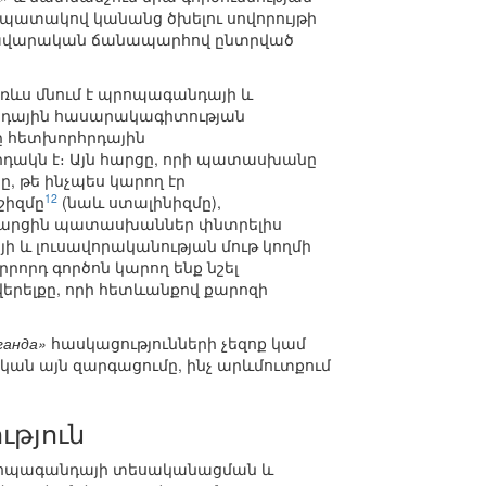
պատակով կանանց ծխելու սովորույթի
րդավարական ճանապարհով ընտրված
ռևս մնում է պրոպագանդայի և
հրդային հասարակագիտության
ը հետխորհրդային
դակն է։ Այն հարցը, որի պատասխանը
 թե ինչպես կարող էր
12
շիզմը
(նաև ստալինիզմը),
ս հարցին պատասխաններ փնտրելիս
և լուսավորականության մութ կողմի
րորդ գործոն կարող ենք նշել
երելքը, որի հետևանքով քարոզի
ганда»
հասկացությունների չեզոք կամ
ան այն զարգացումը, ինչ արևմուտքում
թյուն
ի պրոպագանդայի տեսականացման և