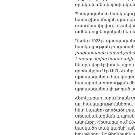
օրական տեխնոլոգիական
Պրոպագանդա հասկացութ
համաշխարհային պատերազմ
ուսումնասիրվում, մշակվ
ամենաողբերգական հետևա
Դեռևս 1928թ. պրոպագանդ
հասկացության բացասակ
բացասական հարանշանակու
է առաջ մղվող նպատակի 
հնարավոր էր խոսել պրոպ
գործակցում էր ԱՄՆ Հանր
պրոպագանդա հասկացութ
հասարակագիտության մեջ 
պրոպագանդայի թողած ս
Հետևաբար, արևմտյան տե
այլ հասկացություններով։
հետ կապեր) գործածության
տեսականացման և պրակտի
ակունքը։ Հետագայում՝ 2
կասկածի տակ կառնի՝ այն
ելույթներում Է.Բերնեյսի