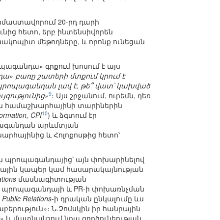
աստավորում 20-րդ դարի
նից հետո, երբ ինտենսիվորեն
նակոպիտ մեթոդները, և որոնք ունեցան
պագանդա» գրքում խոսում է այս
դա» բառը շատերի մտքում կրում է
 պրոպագանդան լավ է, թե՞ վատ՝ կախված
9
գությունից»
։ Այս շրջանում, ուրեմն, դեռ
ջին համաշխարհայինի տարիներին
10
ormation, CPI
) և ձգտում էր
պագանդան արևմտյան
արհայինից և Հոլոքոսթից հետո՝
ն պրոպագանդայից՝ այն փոխարինելով
նրային կապեր կամ հասարակայնության
ations
մասնագիտության
ք պրոպագանդայի և PR-ի փոխառնչման
ն
Public Relations
-ի դրական ընկալումը ևս
րություն»։ Ն.Չոմսկին իր հանրային
ւ» և մատնանշում նրա գործունեության