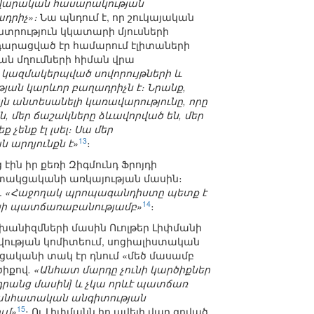
վարական հասարակության
դրիչ»։
Նա պնդում է, որ շուկայական
ընտրություն կկատարի մյուսների
րդարացված էր համարում էլիտաների
ն մղումների հիման վրա
կազմակերպված սովորույթների և
ան կարևոր բաղադրիչն է։ Նրանք,
յն անտեսանելի կառավարությունը, որը
են, մեր ճաշակները ձևավորված են, մեր
ենք էլ լսել։ Սա մեր
13
արդյունքն է»
։
ին իր քեռի Զիգմունդ Ֆրոյդի
ակցականի առկայության մասին։
.
«Հաջողակ պրոպագանդիստը պետք է
14
ածի պատճառաբանությամբ»
։
եխանիզմների մասին Ուոլթեր Լիփմանի
տվության կոմիտեում, սոցիալիստական
ականի տակ էր դնում «մեծ մասամբ
ծիքով
. «Անհատ մարդը չունի կարծիքներ
[դրանց մասին] և չկա որևէ պատճառ
ի անհատական անգիտության
15
ւմ»
։ Ու.Լիփմանն իր ավելի վաղ գրված