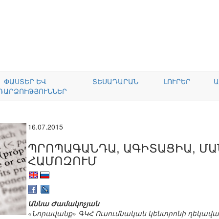
ՓԱՍՏԵՐ ԵՎ
ՏԵՍԱԴԱՐԱՆ
ԼՈՒՐԵՐ
Ա
ԴԱՐՁՈՒԹՅՈՒՆՆԵՐ
16.07.2015
ՊՐՈՊԱԳԱՆԴԱ, ԱԳԻՏԱՑԻԱ, ՄԱ
ՀԱՄՈԶՈՒՄ
Աննա Ժամակոչյան
«Նորավանք» ԳԿՀ Ուսումնական կենտրոնի ղեկավա