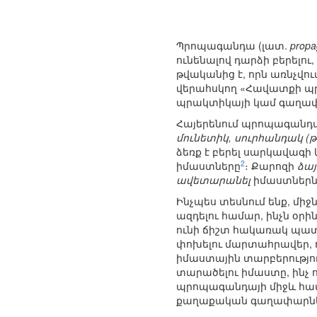
Պրոպագանդա (լատ.
prop
ունենալով դարձի բերելո
թվականից է, որն առնչվու
վերահսկող «Հավատքի պ
պրակտիկայի կամ գաղափ
Հայերենում պրոպագանդայ
մունետիկ, սուրհանդակ 
ձեռք է բերել սարկավագի
2
իմաստները
։ Քարոզի
ձայ
ավետարանել
իմաստներն
Ինչպես տեսնում ենք, մի
ազդելու համար, ինչն օրի
ունի ճիշտ հակառակ պատկ
փոխելու մարտահրավեր, ո
իմաստային տարբերությու
տարածելու իմաստը, ինչ
պրոպագանդայի միջև համա
քաղաքական գաղափարնե