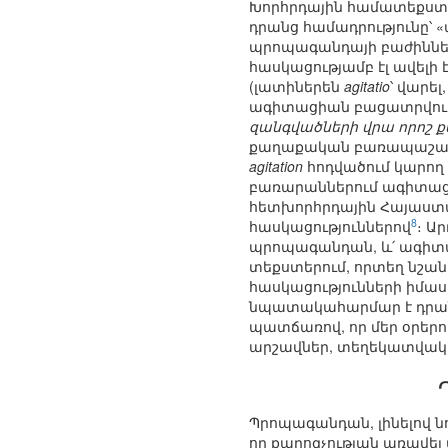
Խորհրդային համատեքստո
դրանց համադրությունը՝
պրոպագանդայի բաժինները
հասկացությամբ էլ ավելի 
(լատիներեն
agitatio
՝ վարել
ագիտացիան բացատրվում
զանգվածների վրա որոշ 
քաղաքական բառապաշարու
agitation
հոդվածում կարող 
բառարաններում ագիտացիա
հետխորհրդային Հայաստ
8
հասկացություններով
։ Ա
պրոպագանդան, և՛ ագիտա
տեքստերում, որտեղ նշան
հասկացությունների իմա
նպատակահարմար է դրանց
պատճառով, որ մեր օրեր
արշավներ, տեղեկատվակա
Պրոպագանդան, լինելով նո
որ քարոզչության առավել