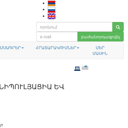
բաժանորդագրվել
ՄՍԱԳՐԵՐ
ՀՐԱՏԱՐԱԿՈՒՄՆԵՐ
ՄԵՐ
ՄԱՍԻՆ
ՆԻՊՈՒԼՅԱՑԻԱ ԵՎ
ր