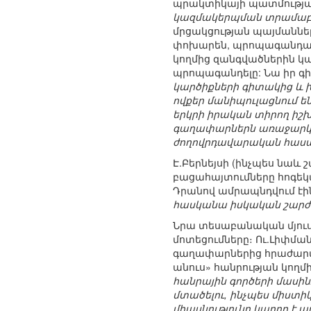
պրակտիկայի պատմությա
կազմակերպման տրամաբան
մրցակցության պայմաններ
փոխարեն, պրոպագանդան դ
կողմից զանգվածներին կ
պրոպագանդելը: Նա իր գիր
կարծիքների գիտակից և 
ովքեր մանիպուլացնում ե
երկրի իրական տիրող իշխա
գաղափարներն առաջարկված
ժողովրդավարական հասա
Է.Բերնեյսի (ինչպես նաև 
բացահայտումները հոգե
Դրանով ամրապնդվում էին
հասկանա իսկական շարժա
Նրա տեսաբանական մյուս 
մոտեցումները։ Ու.Լիփմա
գաղափարներից հրաժարվա
անուս» հանրության կողմ
հանրային գործերի մասին
մտածելու, ինչպես միստ
միասնությունը կարող է 