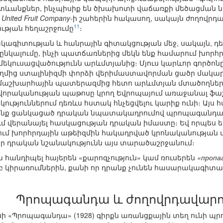
ևանքներ, ինչպիսիք են ծխախոտի վաճառքի մեծացման ն
ն
United Fruit Company
-ի շահերին հակասող, սակայն ժողով
11
թյան հեղաշրջումը
։
ագիտության և հանրային գիտակցության մեջ, սակայն, դե
 ընկալումը, ինչի պատճառներից մեկն ենք համարում խոր
եկուսացվածությունն արևմտյանից։ Մյուս կարևոր գործոն
մից ստալինիզմի փորձի վերիմաստավորման ցածր մակար
ամաշխարհային պատերազմից հետո արևմտյան մտածողները,
վորականության պաթոսը կրող Եվրոպայում առաջանալ ֆա
ւթյուններում դեռևս հստակ հնչեցվելու կարիք ունի։ Այ
ենք ցանկացած դրական նպատակադրումով պրոպագանդայի 
ւմ վերանայել հասկացության դրական իմաստը։ Եվ որպես եր
ւմ խորհրդային աթեիզմին հակադրված կրոնականության վ
իր դրական նշանակությունն այս տարածաշրջանում։
 հանդիպել հայերեն «քարոզչություն» կամ ռուսերեն
«пропа
կիրառումներին, քանի որ դրանք չունեն հասարակագիտակ
Պրոպագանդա և ժողովրդավարու
եյսի «Պրոպագանդա» (1928) գիրքն առանցքային տեղ ուն