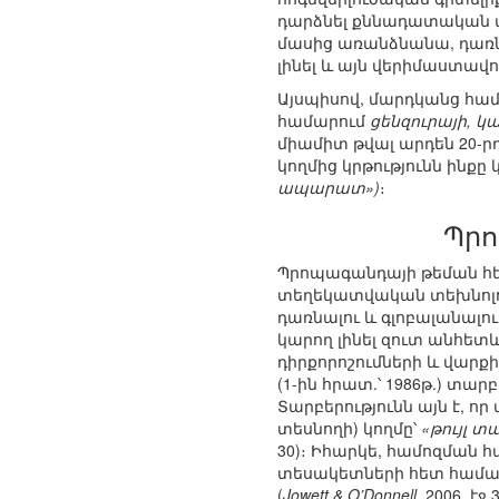
դարձնել քննադատական վ
մասից առանձնանա, դառնա
լինել և այն վերիմաստավո
Այսպիսով, մարդկանց համ
համարում
ցենզուրայի, 
միամիտ թվալ արդեն 20-ր
կողմից կրթությունն ինք
ապարատ»)
։
Պրո
Պրոպագանդայի թեման հե
տեղեկատվական տեխնոլո
դառնալու և գլոբալանալու
կարող լինել զուտ անհետև
դիրքորոշումների և վարքի
(1-ին հրատ.՝ 1986թ.) տ
Տարբերությունն այն է, ո
տեսնողի) կողմը՝
«թույլ տ
30)։ Իհարկե, համոզման 
տեսակետների հետ համաձա
(
Jowett & O’Donnell
, 2006, 