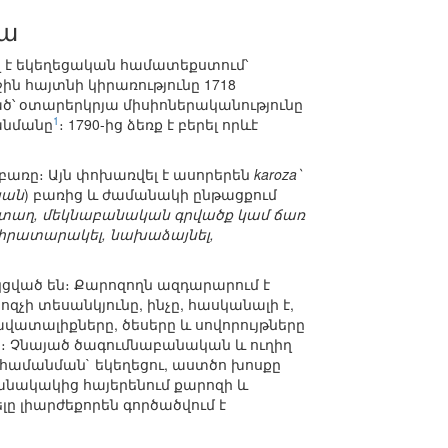
ա
լ է եկեղեցական համատեքստում՝
ին հայտնի կիրառությունը 1718
ված՝ օտարերկրյա միսիոներականությունը
1
անմանը
։ 1790-ից ձեռք է բերել որևէ
բառը։ Այն փոխառվել է ասորերեն
karoza՝
յան
) բառից և ժամանակի ընթացքում
 տաղ, մեկնաբանական գրվածք կամ ճառ
ն հրատարակել, նախաձայնել,
կցված են։ Քարոզողն ազդարարում է
զչի տեսանկյունը, ինչը, հասկանալի է,
վատալիքները, ծեսերը և սովորույթները
ից։ Չնայած ծագումնաբանական և ուղիղ
 համանման` եկեղեցու, աստծո խոսքը
նակակից հայերենում քարոզի և
ը լիարժեքորեն գործածվում է