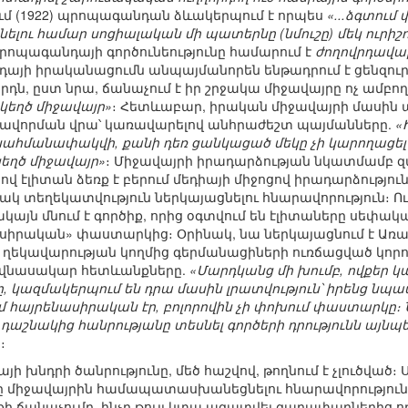
ւմ (1922) պրոպագանդան ձևակերպում է որպես
«...ձգտում
ելու համար սոցիալական մի պատերնը (նմուշը) մեկ ուրիշ
պրոպագանդայի գործունեությունը համարում է
ժողովրդավա
դայի իրականացումն անպայմանորեն ենթադրում է ցենզուր
դն, ըստ նրա, ճանաչում է իր շրջակա միջավայրը ոչ ամբողջ
կեղծ միջավայր»
։ Հետևաբար, իրական միջավայրի մասին 
ձևավորման վրա՝ կառավարելով անհրաժեշտ պայմանները.
«
 սահմանափակվի, քանի դեռ ցանկացած մեկը չի կարողացե
եղծ միջավայր»
։ Միջավայրի իրադարձության նկատմամբ 
վ էլիտան ձեռք է բերում մեդիայի միջոցով իրադարձությու
կ տեղեկատվություն ներկայացնելու հնարավորություն։
ակայն մնում է գործիք, որից օգտվում են էլիտաները սե
նասիրական» փաստարկից։ Օրինակ, նա ներկայացնում է Առ
եկավարության կողմից գերմանացիների ուռճացված կորո
 վնասակար հետևանքները.
«Մարդկանց մի խումբ, ովքեր կ
, կազմակերպում են դրա մասին լրատվություն՝ իրենց նպա
 հայրենասիրական էր, բոլորովին չի փոխում փաստարկը։ 
 դաշնակից հանրությանը տեսնել գործերի դրությունն այնպե
)
։
 խնդրի ծանրությունը, մեծ հաշվով, թողնում է չլուծված։
ը միջավայրին համապատասխանեցնելու հնարավորություն։
քի ճանաչումը, ինչը թույլ կտա ազատվել գաղափարներից 