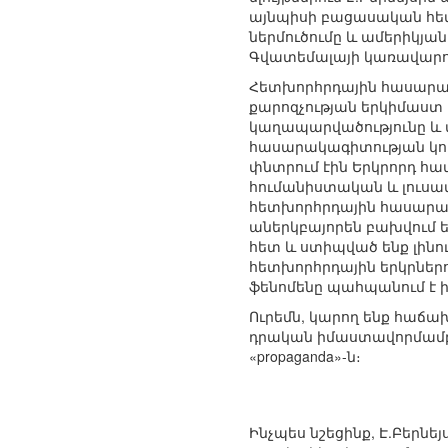
այնպիսի բացասական հետ
ներմուծումը և ամերիկյա
Գվատեմալայի կառավարու
Հետխորհրդային հասարակ
քարոզչության երկիմաստ
կաղապարվածությունը և մ
հասարակագիտության կող
փնտրում էին Երկրորդ հ
հումանիստական և լուսա
հետխորհրդային հասարակո
աներկբայորեն բախվում 
հետ և ստիպված ենք լինո
հետխորհրդային երկրներո
ֆենոմենը պահպանում է 
Ուրեմն, կարող ենք հաճախ
դրական իմաստավորմամբ 
«propaganda»-ն։
Ինչպես նշեցինք, Է.Բերն