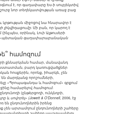
օգնում է, որ գաղափարը Ես-ի սուբյեկտիվ
 շուրջ նոր տեղեկատվության առաջ բաց
 կրթության միջոցով նա հնարավոր է
 լիկվիդացումը
։ Մի բան, որ կարող է
ինչպես, օրինակ, Լուի Ալթուսերի
«պետական գաղափարաբանական
ե՞ համոզում
ների քննարկման համար, մանավանդ
աստատման, բարդ կառուցվածքներ
կան հոսքերին, որոնք, իհարկե, չեն
 են մարդկանց որոշումների,
ոնելը «Պրոպագանդա և համոզում» գրքում
աջինը համարելով
համոզում
։
նդունողի (ընթերցողի, ունկնդրի,
 սովորել» (Jowett & O’Donnell
, 2006, էջ
 են ընդունողներին իրենց
ք չեն արտամղում ընդունողների շահերը
պրոպագանդիստի շահերը պաշտպանելու