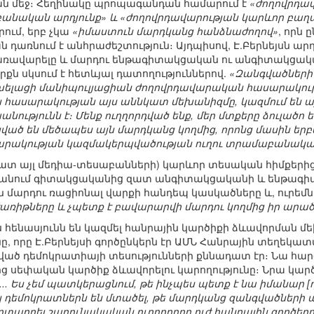
ն մեջ։ Հեղինակը պրոպագանդան համարում է
«ժողովրդա
ական արդյունք» և «ժողովրդավարության կարևոր բաղա
ում, երբ չկա
«իմաստուն մարդկանց հանձնաժողով»
, որն 
առնում է անհրաժեշտություն։ Այդպիսով, Է.Բերնեյսն ա
առավարելը և մարդու ենթագիտակցական ու անգիտակցակա
քն սկսում է հետևյալ դատողություններով.
«Զանգվածների 
խելացի մանիպուլյացիան ժողովրդավարական հասարակությ
ն հասարակության այս աննկատ մեխանիզմը, կազմում են ա
նությունն է։ Մենք ուղղորդված ենք, մեր մտքերը ձուլածո 
 են մեծապես այն մարդկանց կողմից, որոնց մասին երբեք չ
րակության կազմակերպվածության ուղու տրամաբանական 
շատ այլ մեդիա-տեսաբանների) կարևոր տեսական հիմքերից է
կանում գիտակցականից զատ անգիտակցականի և ենթագիտ
 մարդու ռացիոնալ վարքի հանդեպ կասկածները և, ուրեմն
ռիթները և չպետք է բավարարվի մարդու կողմից իր ար
հենասյունն են կազմել հանրային կարծիքի ձևավորման մ
նը, որը Է.Բերնեյսի գործընկերն էր ԱՄՆ Հանրային տեղեկա
ծ դեմոկրատիայի տեսությունների քննադատ էր։ Նա հարց
ից սեփական կարծիք ձևավորելու կարողությունը։ Նրա կար
... Ես չեմ պատկերացնում, թե ինչպես պետք է նա իմանար 
իկ դեմոկրատներն են մտածել, թե մարդկանց զանգվածներ
արտադրել շարունակական ուղղորդող ուժ հանրային գործերո