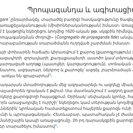
Պրոպագանդա և ագիտացի
agare՝ ընդարձակել, տարածել
բառից) հասկացությունը ծագե
ւ, առաքելականության (միսիոներականության) իմաստ։ Առաջ
մ է կաթոլիկ եկեղեցու կողմից 1620-ական թթ. սկզբին հիմն
րոպագանդման ժողովի» (
Congregatio de propaganda fide
) անվ
արաբանության տարածմանն ուղղված շարժման իմաստ։
ի փոխարեն հաճախ կիրառվում է քարոզ (քարոզչություն) 
(թագավորի, զորավարի, քաղաքապետի, աստծո կամ տերութ
 կարդացած աղոթք (
պատվեր, կարգադրություն), տոնական
նատու, ազդարար, ներբող և քարոզել՝ ազդել, բարձրաձայ
3
 առկա են գրաբարում
։
ջնադարյան մտածողության մեջ ազդարարելն ու ազդելը միա
նաչափորեն դրական է թվում։ Սա մատնանշում է ազդող քարո
երը քարոզվողի հայացքում։ Օրինակ՝ սեփական կրոնը, հա
րն առաջադրվել է ուրիշի՝ եկեղեցու կամ տերության կողմ
ններին՝ կրոնական համատեքստում հայերեն քարոզն ունի
 ունի և պրոպագանդան։ Հետևաբար, պատահական չէ ժամա
նիշային կապի առաջացումը։ 20-րդ դարասկզբին քարոզել
4
ր տարածելու իմաստով
։