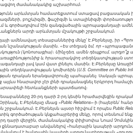
ացվող ժամանակակից աշխարհում։
յունն արևմտյան համատեքստում ստացավ բացասական իմ
ների, բոլշևիզմի, ֆաշիզմի և ստալինիզմի փորձառությու
ում և գործադրվում էին զանգվածային պրոպագանդայի ամե
նքներն արդի արևմտյան մշակույթի շրջանակում։
այի ամենավաղ տեսաբաններից մեկը՝ Է.Բերնեյսը, իր «Պրո
ան նշանակության մասին.
«Ես տեղյակ եմ, որ «պրոպագան
թյուն (կոնոտացիա)։ Մինչդեռ, ամեն դեպքում, արդյո՞ք
առաքինությունից և հրատարակվող տեղեկատվության ստույ
ագանդայի լավ կամ վատ լինելու մասին։ Է.Բերնեյսը Առա
ային տեղեկատվության կոմիտեին (
U.S. Committee on Public Inf
յան դրական երանգավորումը պահպանել։ Սակայն պրո
այլևս հնարավոր չէր լինի դրականացնել Երկրորդ համաշխ
արսափելի հետևանքների պատճառով։
սաբանները 20-րդ դարի 2-րդ կեսին հրաժարվեցին դրակա
 Օրինակ, Է.Բերնեյսը մնաց
«Public Relations»
-ի (հայերեն՝ հա
 շրջանակում։ Է.Բերնեյսն այսօր հիշվում է որպես
Public Rel
կ գործածության կնքահայրերից մեկը, որով տեսնում են
0-րդ դարի վերջին, ժամանակակից փիլիսոփա Նոամ Չոմսկի
 քննադատաբար անվանելով «հանրային կապերի արդյունաբե
ն անվանում է հանրային կապերի արդյունաբերության «գուրո