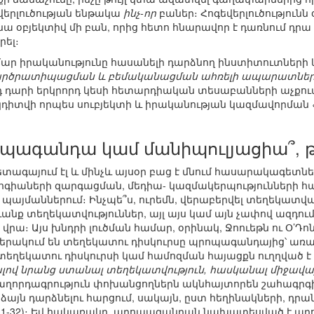
երլուծության ենթակա
ինչ-որ
բաներ։ Հոգեվերլուծությունն 
 օբյեկտիվ մի բան, որից հետո հնարավոր է դառնում դրա
րել։
ար իրականությունը հասանելի դարձնող ինստիտուտների և
կարծրատիպացման և բեմականացման ահռելի ապարատների
դ դարի երկրորդ կեսի հետարդիական տեսաբանների աչքում (
ը կդիտվի որպես սուբյեկտի և իրականության կազմավորման
պագանդա կամ մանիպուլյացիա՞, թ
տագայում էլ և մինչև այսօր բաց է մնում հասարակագետ
գիաների զարգացման, մեդիա- կազմակերպությունների հ
 պայմաններում։ Ինչպե՞ս, ուրեմն, վերաբերվել տեղեկատվա
անք տեղեկատվություններ, այլ այս կամ այն չափով ազդում
 վրա։ Այս խնդրի լուծման համար, օրինակ, Ջոուեթն ու Օ’Դ
արբերակում են տեղեկատու դիսկուրսը պրոպագանդայից՝ առ
ր տեղեկատու դիսկուրսի կամ համոզման հայացքն ուղղված է ը
ալով նրանց ստանալ տեղեկատվություն, հասկանալ միջավայրը և
հաղորդագրություն փոխանցողներն ակնհայտորեն շահագրգիռ
յն դարձնելու հարցում, սակայն, ըստ հեղինակների, դրան
էջ 31-32)։ Եվ հակառակը, պրոպագանդան նախատեսված է 