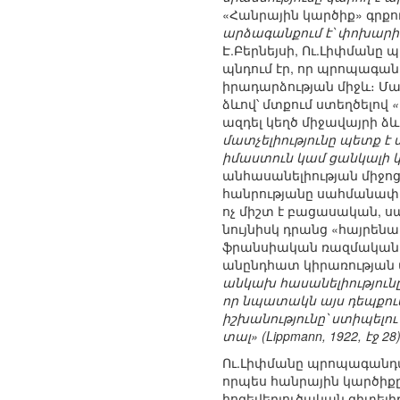
«Հանրային կարծիք» գրքո
արձագանքում է՝ փոխարին
Է.Բերնեյսի, Ու.Լիփմանը 
պնդում էր, որ պրոպագան
իրադարձության միջև։ Մար
ձևով՝ մտքում ստեղծելով
«
ազդել կեղծ միջավայրի 
մատչելիությունը պետք է
իմաստուն կամ ցանկալի կ
անհասանելիության միջոցո
հանրությանը սահմանափա
ոչ միշտ է բացասական, ս
նույնիսկ դրանց «հայրե
ֆրանսիական ռազմական ղ
անընդհատ կիրառության
անկախ հասանելիությունը
որ նպատակն այս դեպքում
իշխանությունը՝ ստիպելու
տալ» (Lippmann, 1922, էջ 28
Ու.Լիփմանը պրոպագանդայի
որպես հանրային կարծիք
հոգեվերլուծական գիտելի