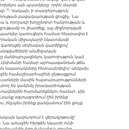
 փոխելու այն պատկերը, որին մարդն
16
ով»
։ Սակայն, ի տարբերություն
րության բացակայության
ցուցիչ։ Նա
ա և որոշակի խոչընդոտ հանրության և
ությամբ ու լիարժեք, այլ միջնորդված
պատկեր կառուցելու համար հնարավոր է
Իրական միջավայրի նկատմամբ
լ կառուցել սեփական կարծիքով
զանգվածների անմիջական
նը մանիպուլացնելու կարողություն կամ
 Ու.Լիփմանի համար պրոպագանդան թեև
փական նպատակները հետապնդելիս՝ անկախ
աջին համաշխարհայինի ընթացքում
ւստների մասին հայտարարությունների
արող են կանխել իրադարձության
տակներին հարմարեցնելու համար։ Այն,
Նրանք օգտագործում էին իրենց
ս, ինչպես իրենք ցանկանում էին ցույց
 Սակայն կարևորում է
վերակրթումը
՝
 Նա առաջին հերթին նկատի ունի
որպես անձի
Էգո-ի մասեր
և դրանք