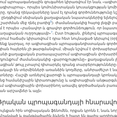
ւմ պրոպագանդային զուգահեռ կիրառվում էր նաև «ագիտա
 «ագիտպրոպ», որպես կոմունիստական կուսակցության կո
, դրանց ղեկավարները կամ էլ դրանց գործունեությունը 
է ընդգծվում սեփական քաղաքական նպատակներից ելնելով այ
5
, շարժման մեջ դնել բառից
)։ Ժամանակակից հայոց լեզվի 
 է որպես
«բանավոր և գրավոր գործունեություն, որ նպատա
7
քաղաքական ուղղությամբ»
։ Ըստ էության, լինելով պրոպ
մ հաճախ կիրառվում է դրա հետ նույնացած կերպով (օր
ենք կարդալ, որ ագիտացիան պրոպագանդիստական գործունե
ն հայերեն չի թարգմանվում, միայն նշվում է փոխաբերա
անի քաղաքական բառապաշարում ագիտացիան փոխարինվու
րդյունքում՝ ժամանակակից «քարոզչությունը» քաղաքական լ
ցիան՝ թույլ չտալով դիտարկել դրանց տարբերություննե
ակալի են տերմինների առանձին կողմերը, անհրաժեշտ է 
ստները։ Հաշվի առնելով քարոզի և պրոպագանդայի կրոնակ
 համանիշային կիրառությունը և ագիտացիան անթարգմա
ում ագիտացիային փոխարինող առավել գործածական բառապ
ն արշավներ և այլն։
Դրական պրոպագանդայի հնարավոր
ւյնքան հին սոցիալական ֆենոմեն, որքան կրոնն է, նաև նո
 մշակված և զանգվածային ձևերն ի հայտ են գալիս արդիու