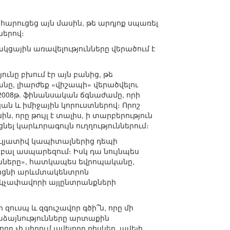
արուցեց այն մասին, թե արդյոք սպառել
ներով։
ցային առավելությունները վերածում է
նը բխում էր այն բանից, թե
նը, լիարժեք «վիշապի» վերածվելու
008թ. ֆինանսական ճգնաժամը, որի
ն և իմիջային կորուստներով։ Որոշ
որը թույլ է տալիս, ի տարբերություն
ել կարևորագույն ուղղություններում։
եկուլյատիվ կապիտալներից դեպի
բալ ասպարեզում։ Իսկ դա նույնպես
ւկաները», հատկապես եվրոպականը,
աջացնի արևմտակենտրոն
կչափավորի այլընտրանքների
ուսպ և զգուշավոր գծի՞ն, որը մի
աձայնությունները արտաքին
ը չի սիրում ավելորդ ռիսկեր, ավելի