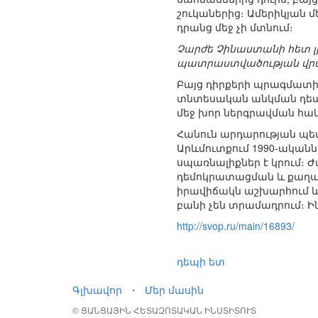
շուկաներից։ Ամերիկյան մ
դրանց մեջ չի մտնում։
Չարժե Չինաստանի հետ լի
պատրաստվածության վրա հ
Բայց դիրքերի պրագմատի
տնտեսական անկման դեպքո
մեջ խոր ներգրավման հա
Հանուն արդարության պետ
Արևմուտքում 1990-ականնե
սպառնալիքներ է կրում։
դեմոկրատացման և քաղաք
իրավիճակն աշխարհում և 
բանի չեն տրամադրում։ Ի
http://svop.ru/main/16893/
դեպի ետ
Գլխավոր
⋅
Մեր մասին
© ՑԱՆՑԱՅԻՆ ՀԵՏԱԶՈՏԱԿԱՆ ԻՆՍՏԻՏՈՒՏ