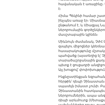
հավանական է առաջինը։ 
է։
Հիմա Պեկինի համար շատ 
ինչպես առաջ էր։ Միաս
ընթանում է, և Միացյալ 
ներդրումային գործընկեր
մասշտաբային կլինեն։
Միևնույն ժամանակ, ՉԺՀ-
զսպելու միջոցներ կձեռն
հասարակությունը մշտակ
պահվածք (այստեղից էլ՝ 
տարածաշրջանային քաղաք
պետք է ցուցադրի անզիջո
Այլ խոսքով՝ փոփոխությու
Ինքնըստինքյան եզրահանգո
հերթին՝ դեպի Չինաստան։ 
սպասելն իմաստ չունի։ Բ
Չինաստանին հատկապես պ
ներդրումներին, ապա անգա
դեպի արևմուտք (Մետաքս
սահմաններից դուրս, բայ