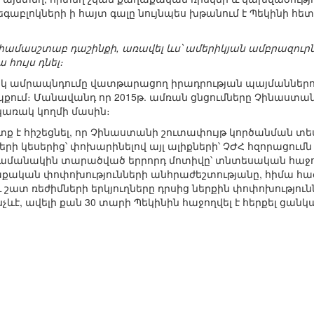
եգաբլոկների ի հայտ գալը նույնպես խթանում է Պեկինի հե
ամասշտաբ դաշինքի, առավել ևս՝ ամերիկյան ամբրազուրնե
ույս դնել։
կ ամրապնդումը վատթարացող իրադրության պայմաններո
ւմ։ Մանավանդ որ 2015թ. ամռան ցնցումները Չինաստանին
կառակ կողմի մասին։
ք է հիշեցնել, որ Չինաստանի շուտափույթ կործանման տեսո
րի կեսերից՝ փոխարինելով այլ ալիքների՝ ՉԺՀ հզորացումն
 Ժամանակին տարածված երրորդ մոտիվը՝ տնտեսական հաջո
ական փոփոխությունների անհրաժեշտությանը, հիմա հազվ
շատ ռեժիմների երկյուղները դրսից ներքին փոփոխությո
նչևէ, ավելի քան 30 տարի Պեկինին հաջողվել է հերքել 