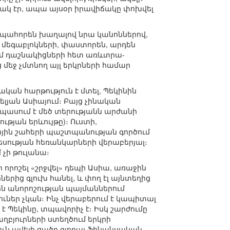
ակ էր, ապա այսօր իրավիճակը փոխվել
գապահորեն խաղալով նրա կանոններով,
եգաբլոկների, փաստորեն, արդեն
ում դաշնակիցների հետ առևտրա-
մեջ չմտնող այլ երկրների համար
կան հարթություն է մտել, Պեկինին
լյան Ասիայում։ Բայց չինական
պասում է մեծ տերությանն արժանի
թյան երևույթը)։ Ուստի,
յին շահերի պաշտպանության գործում
եսության հեռանկարների վերաբերյալ։
 չի թուլանա։
 որոշել «շրջվել» դեպի Ասիա, առաջին
երից գլուխ հանել, և փող էլ այնտեղից
ին անորոշության պայմաններում
ներ չկան։ Ինչ վերաբերում է կապիտալ
է Պեկինը, տպավորիչ է։ Իսկ շարժումը
բյուրների ստեղծում երկրի
ուն ավելի ցածր գլոբալ ֆինանսական