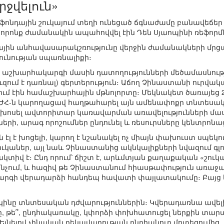
րջվելուն»
ոնդային շուկայում տեղի ունեցած ճգնաժամը բանավեճեր հ
ը, որոնք ժամանակին ապահովվել էին Դեն Սյաոպինի ռեֆորմ
յին անհավասարակշռությունը վերջին ժամանակների մրցակ
ունության սպառնալիքի։
 աշխարհակարգի մասին դատողությունների մեծամասնությու
զում է դառնալ) գերտերություն։ Աճող Չինաստանի ուրվակա
ւմ էին համաշխարհային մթնոլորտը։ Մեկնակետ ծառայեց 2
ՉԺՀ-ն կարողացավ հաղթահարել այն ամենափոքր տնտեսակա
ոսել ավտորիտար կառավարման առավելությունների մասին, 
ի, արագ որոշումներ ընդունել և ռեսուրսները կենտրոնացն
դելն էլ է խոցելի, կարող է նշանակել ոչ միայն փախուստ սպ
կաներ, այլ նաև Չինաստանից ակնկալիքների նվազում գլո
կտիվ է։ Ընդ որում՝ ճիշտ է, արևմտյան քաղաքական «շո
րշնչում, և հազիվ թե Չինաստանում հիասթափություն առ
րգի վերադարձի հանդեպ հավատի փայլատակումը։ Բայց 
ինը տնտեսական դժվարություններին։ Կվերադառնա ավելի զ
ը, թե՞, ընդհակառակը, կփորձի փոխհատուցել ներքին տար
նելով չինական ղեկավարության ընդհանուր մոտեցումից, որ