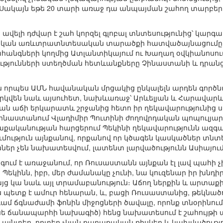
Սակայն եթե 20 տարի առաջ դա անպայման շահող տարբեր
ավելի դժվար է շահ կորզել գլոբալ տնտեսությունից՝ կար
նական առևտրատնտեսական տարածքի հատվածայնացումը մ
Նահանգների կողմից Ատլանտիկայում ու Խաղաղ օվկիանոս
ությունների ստեղծման հետևանքները Չինաստանի և դրանց 
ն որպես ԱՄՆ հավանական մրցակից ընկալելն արդեն գործնա
արկվեն նաև այսուհետ, նախևառաջ՝ Արևելյան և Հարավարևե
ան աճի երկարատև շրջանից հետո իր ղեկավարությունից ս
Չինաստանում Վլադիմիր Պուտինի ժողովրդական պոպուլյարու
ականության հարցերում Պեկինի ղեկավարությունն ազգա
ւմություն այնքանով, որքանով որ կծագեն կասկածներ տնտ
ններ չեն նախատեսվում, լատենտ լարվածությունն Ասիայում
ւմ է առաջանում, որ Ռուսաստանն այնքան էլ լավ պահի չի
Պեկինն, իբր, մեր ժամանակը չունի, նա կուզենար իր խնդիրն
այց կա նաև այլ տրամաբանություն։ Աճող ներքին և արտաք
ետք է ամուր հենարան, և, բացի Ռուսաստանից, թեկնածու
մ ճգնաժամի ֆոնին միջոցների ծավալը, որոնք տնօրինում 
ե ճանապարհի նախագիծ) հենց նախատեսում է շահույթի աղ
ց այնտեղ, որտեղ չկան քաղաքական ռիսկեր և կախվածությ