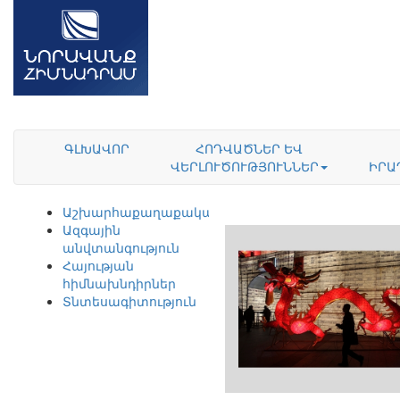
ԳԼԽԱՎՈՐ
ՀՈԴՎԱԾՆԵՐ ԵՎ
ՎԵՐԼՈՒԾՈՒԹՅՈՒՆՆԵՐ
ԻՐԱ
Աշխարհաքաղաքականություն
Ազգային
անվտանգություն
Հայության
հիմնախնդիրներ
Տնտեսագիտություն