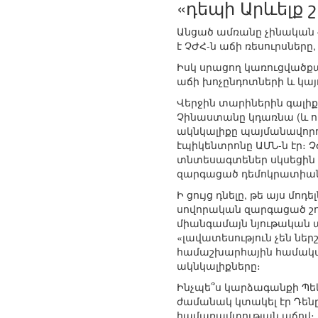
«դեպի Արևելք շ
Անցած ամռանը չինական ֆ
է ՉԺՀ-ն աճի ռեսուրսներ
Իսկ սրացող կառուցվածքա
աճի խոչընդոտների և կայ
Վերջին տարիներին գալիք
Չինաստանը կդառնա (և ու
ակնկալիքը պայմանավորո
էպիկենտրոնը ԱՄՆ-ն էր։ 
տնտեսագտեներ սկսեցին խ
զարգացած դեմոկրատիաներ
Ի ցույց դնելը, թե այս մո
սովորական զարգացած շու
միանգամայն նյութական ա
«լավատեսություն չեն նե
համաշխարհային համակա
ակնկալիքները։
Ինչպե՞ս կարձագանքի Պեկ
ժամանակ կտակել էր Դեն
համառամտության աճով։ Ել