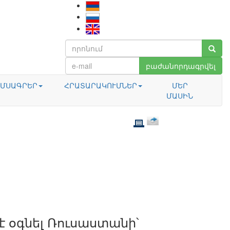
բաժանորդագրվել
ՄՍԱԳՐԵՐ
ՀՐԱՏԱՐԱԿՈՒՄՆԵՐ
ՄԵՐ
ՄԱՍԻՆ
 է օգնել Ռուսաստանի՝