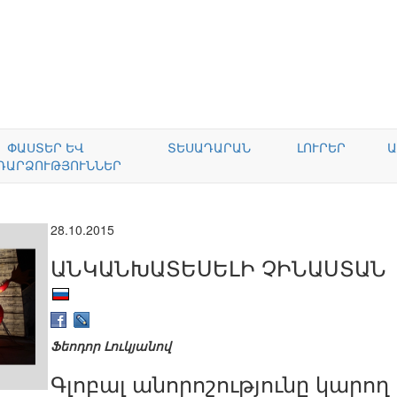
ՓԱՍՏԵՐ ԵՎ
ՏԵՍԱԴԱՐԱՆ
ԼՈՒՐԵՐ
Ա
ԴԱՐՁՈՒԹՅՈՒՆՆԵՐ
28.10.2015
ԱՆԿԱՆԽԱՏԵՍԵԼԻ ՉԻՆԱՍՏԱՆ
Ֆեոդոր Լուկյանով
Գլոբալ անորոշությունը կարող