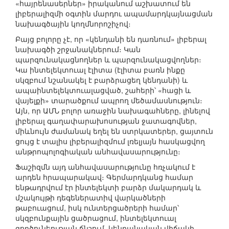
«հայրենասերներ» իրականում աշխատում են
լիբերալիզմի օգտին մարդու ապամարդկայնացման
նախագծային կողմնորոշիչով։
Բայց բոլորը չէ, որ «կենդանի են դառնում» լիբերալ
նախագծի շրջանակներում։ Կան
պարզունակացնողներ և պարզունակացվողներ։
Կա ինտելեկտուալ էլիտա (էլիտա բառն ինքը
սկզբում նշանակել է բարձրացեղ կենդանի) և
ապաինտելեկտուալացված, շահերի՝ «հացի և
վայելքի» տարածքում ապրող մեծամասնություն։
Այն, որ ԱՄՆ բոլոր առաջին նախագահները, լինելով
լիբերալ գաղափարախոսության ջատագովներ,
միևնույն ժամանակ եղել են ստրկատերեր, ցայտուն
ցույց է տալիս լիբերալիզմում լռելյայն հասկացվող
անթրոպոլոգիական անհավասարությունը։
Ֆաշիզմն այդ անհավասարությունը հռչակում է
արդեն հրապարակավ։ Գերմարդկանց համար
ենթադրվում էր ինտելեկտի բարձր մակարդակ և
մշակույթի դեգեներատիվ վարկածների
թաբուացում, իսկ ունտերցածրերի համար՝
սկզբունքային ցածրացում, ինտելեկտուալ
գործունեության ճնշում, կենդանական վիճակի