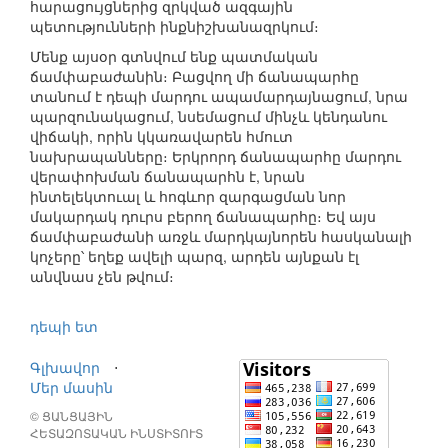
հարացույցներից զրկված ազգային
պետությունների ինքնիշխանազրկում։
Մենք այսօր գտնվում ենք պատմական
ճամփաբաժանին։ Բացվող մի ճանապարհը
տանում է դեպի մարդու ապամարդայնացում, նրա
պարզունակացում, նսեմացում մինչև կենդանու
վիճակի, որին կկառավարեն հմուտ
նախրապանները։ Երկրորդ ճանապարհը մարդու
վերափոխման ճանապարհն է, նրան
ինտելեկտուալ և հոգևոր զարգացման նոր
մակարդակ դուրս բերող ճանապարհը։ Եվ այս
ճամփաբաժանի առջև մարդկայնորեն հասկանալի
կոչերը՝ եղեք ավելի պարզ, արդեն այնքան էլ
անվնաս չեն թվում։
դեպի ետ
Գլխավոր
⋅
Մեր մասին
© ՑԱՆՑԱՅԻՆ
ՀԵՏԱԶՈՏԱԿԱՆ ԻՆՍՏԻՏՈՒՏ