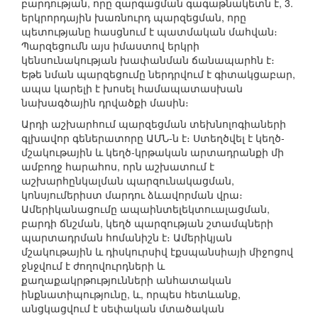
բարդության, որը զարգացման գագաթնակետն է, 3.
երկրորդային խառնուրդ պարզեցման, որը
պետությանը հասցնում է պատմական մահվան։
Պարզեցումն այս իմաստով երկրի
կենսունակության խափանման ճանապարհն է։
Եթե նման պարզեցումը ներդրվում է գիտակցաբար,
ապա կարելի է խոսել համապատասխան
նախագծային դրվածքի մասին։
Արդի աշխարհում պարզեցման տեխնոլոգիաների
գլխավոր գեներատորը ԱՄՆ-ն է։ Ստեղծվել է կեղծ-
մշակութային և կեղծ-կրթական արտադրանքի մի
ամբողջ հարահոս, որն աշխատում է
աշխարհընկալման պարզունակացման,
կոնսյումերիստ մարդու ձևավորման վրա։
Ամերիկանացումը ապաինտելեկտուալացման,
բարդի ճնշման, կեղծ պարզության շտամպների
պարտադրման հոմանիշն է։ Ամերիկյան
մշակութային և դիսկուրսիվ էքսպանսիայի միջոցով
ջնջվում է ժողովուրդների և
քաղաքակրթությունների անհատական
ինքնատիպությունը, և, որպես հետևանք,
անցկացվում է սեփական մտածական