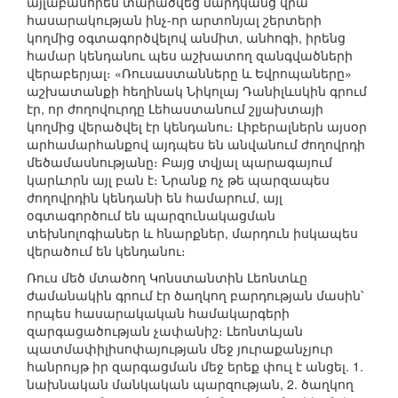
այլաբանորեն տարածվեց մարդկանց վրա՝
հասարակության ինչ-որ արտոնյալ շերտերի
կողմից օգտագործվելով անմիտ, անհոգի, իրենց
համար կենդանու պես աշխատող զանգվածների
վերաբերյալ։ «Ռուսաստանները և Եվրոպաները»
աշխատանքի հեղինակ Նիկոլայ Դանիլևսկին գրում
էր, որ ժողովուրդը Լեհաստանում շլյախտայի
կողմից վերածվել էր կենդանու։ Լիբերալներն այսօր
արհամարհանքով այդպես են անվանում ժողովրդի
մեծամասնությանը։ Բայց տվյալ պարագայում
կարևորն այլ բան է։ Նրանք ոչ թե պարզապես
ժողովրդին կենդանի են համարում, այլ
օգտագործում են պարզունակացման
տեխնոլոգիաներ և հնարքներ, մարդուն իսկապես
վերածում են կենդանու։
Ռուս մեծ մտածող Կոնստանտին Լեոնտևը
ժամանակին գրում էր ծաղկող բարդության մասին՝
որպես հասարակական համակարգերի
զարգացածության չափանիշ։ Լեոնտևյան
պատմափիլիսոփայության մեջ յուրաքանչյուր
հանրույթ իր զարգացման մեջ երեք փուլ է անցել. 1.
նախնական մանկական պարզության, 2. ծաղկող