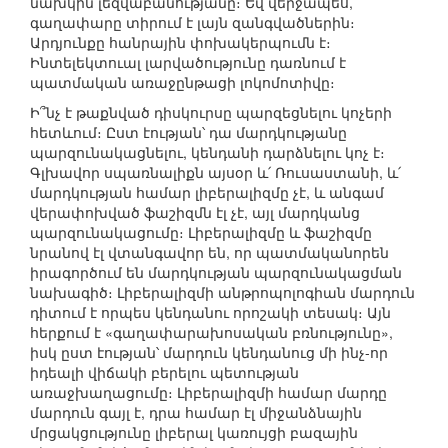
նախկին լեզվաբանությանը։ Եվ վերջապես,
գաղափարը տիրում է լայն զանգվածներին։
Արդյունքը հանրային փոխակերպումն է։
Ինտելեկտուալ լարվածությունը դառնում է
պատմական առաջընթացի լոկոմոտիվը։
Ի՞նչ է թաքնված դիսկուրսը պարզեցնելու կոչերի
հետևում։ Ըստ էության՝ դա մարդկությանը
պարզունակացնելու, կենդանի դարձնելու կոչ է։
Գլխավոր սպառնալիքն այսօր և՛ Ռուսաստանի, և՛
մարդկության համար լիբերալիզմը չէ, և անգամ
վերափոխված ֆաշիզմն էլ չէ, այլ մարդկանց
պարզունակացումը։ Լիբերալիզմը և ֆաշիզմը
նրանով էլ վտանգավոր են, որ պատմականորեն
իրագործում են մարդկության պարզունակացման
նախագիծ։ Լիբերալիզմի անթրոպոլոգիան մարդուն
դիտում է որպես կենդանու որոշակի տեսակ։ Այն
հերքում է «գաղափարախոսական բռնությունը»,
իսկ ըստ էության՝ մարդուն կենդանուց մի ինչ-որ
իդեալի վիճակի բերելու պետության
առաջխաղացումը։ Լիբերալիզմի համար մարդը
մարդուն գայլ է, դրա համար էլ միջանձնային
մրցակցությունը լիբերալ կառույցի բազային