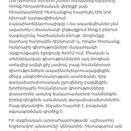
էին դառնում ստորին շերտի ներկայացուցիչները,
որոնք հեղափոխական վերելքի լայն
հեռանկարների հետևանքով հայտնվել էին նոր
էլիտայի կարգավիճակում։
Հակաինտելեկտուալիզմը («ես ակադեմիաներ չեմ
ավարտել») ժամանակի ընթացքում ձեռք է բերում
ռազմաշունչ հարձակման բնույթ։ Արդյունքը
դարձավ հանրային դիսկուրսի և, որպես հետևանք,
հանրային գիտությունների մակարդակի
սկզբունքային իջեցումը ԽՍՀՄ-ում։ Բնական և
տեխնիկական գիտություններին այդ էրոզիան
առնչվեց ավելի քիչ չափով, բայց հումանիտար
գիտություններն ապաինտելեկտուալացվեցին
մինչև անգործունակության աստիճանի։ Երբ
գաղափարախոսական շլյուզները բացվեցին,
խորհրդային հումանիտար գիտությունները
փաստորեն առանց ճակատամարտի հանձնեցին
իրենց դիրքերն արևմտյան գաղափարախոսներին։
Բայց գերանդին, ինչպես հայտնի է, բազմակի
օգտագործման գործիք է։
Իր սկզբնական արտահայտությամբ՝ աշխատող
եղջերավոր անասունը՝ կենդանին, հետագայում այն