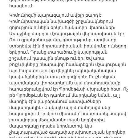
հասցնում։
Կոմունիզմի պարագայում ավելի բարդ է։
Կոմունիստական նախագծի շրջանակներում
գոյություն ունեին երկու հակադիր միտումներ։
Առաջինը մարդու մշակութային վերափոխումն էր։
Ռուս գրականությունը, գիտությունը, արվեստը
ստեղծվել էին ճորտատիրական իրավունք ունեցող
երկրում։ Դրանց տարածումը կայսրության
շրջանում դասային բնույթ ուներ։ Եվ ահա
բոլշևիկները հնարավոր համարեցին մշակութային
այդ հարստությունը վերցնել ազնվականական
կալվածքներից և տալ ժողովրդին։ Բոլշևիկյան
պատմական փորձարկումն այս մտահղացմամբ
հարաբերակցվում էր Պրոմեթևսի սխրանքի հետ։ Ոչ
թե Պրոմեթևսն էր դառնում մարդկանց նման, այլ
մարդիկ էին բարձրանում աստվածների
մակարդակին։ Սակայն այդ մտահղացմանը
հակադրվում էր մյուս միտումը՝ հաստատել սակավ
լուսավորյալ մեծամասնության կոգնիտիվ
մակարդակը որպես նորմատիվ։ Այս
չհայտարարված գաղափարախոսության կրողներ