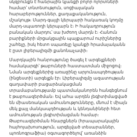
սկզբունքն է հանրային կյանքի բոլոր ոլորտների
համար՝ տնտեսություն, սոցիալական
հարաբերություններ, քաղաքականություն,
մշակույթ։ Մարդ-գայլի կերպարի հակառակ կողմը
մարդ-սպառողի կերպարն է։ Ի հակադրություն
բանական մարդու՝ սա խժռող մարդն է։ Հանուն
բարիքների մրցակցային պայքարում ուրիշներից
շահելը, իսկ հետո սպառելը կյանքի հրամայականն
է ըստ լիբերալիզմի քանոնաչափի։
Մարդկային հանրությունը ծագել է արգելքների
համակարգի՝ թաբուների հաստատման միջոցով։
Նման արգելքներից առաջինը արյունապղծության
(ինցեստի) արգելքն էր։ Լիբերալիզմը ազատության
գաղափարի բացարձակացման
տրամաբանությամբ պատմականորեն հանգեցնում
է թաբուազերծման։ Եվ ահա արդեն լեգիտիմացված
են միասեռական ամուսնությունները, մնում է միայն
մեկ քայլ մանկապղծության և կենդանիների հետ
ամուսնության լեգիտիմացման համար։
Թաբուազերծման հնարքներն (հրապարակային
հայհոյախոսություն, արգելված տեսարաններ,
պոռնոգրաֆիա) օգտագործելով՝ առանձին