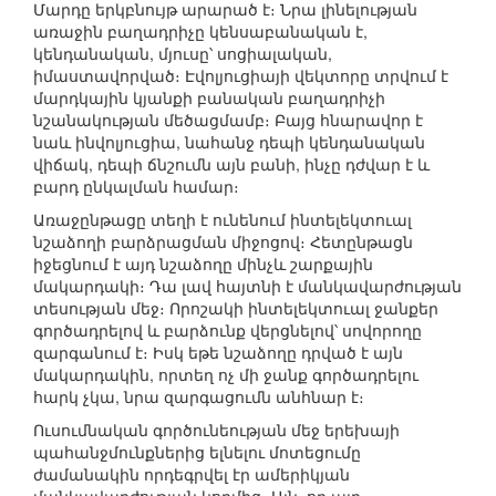
Մարդը երկբնույթ արարած է։ Նրա լինելության
առաջին բաղադրիչը կենսաբանական է,
կենդանական, մյուսը՝ սոցիալական,
իմաստավորված։ Էվոլյուցիայի վեկտորը տրվում է
մարդկային կյանքի բանական բաղադրիչի
նշանակության մեծացմամբ։ Բայց հնարավոր է
նաև ինվոլյուցիա, նահանջ դեպի կենդանական
վիճակ, դեպի ճնշումն այն բանի, ինչը դժվար է և
բարդ ընկալման համար։
Առաջընթացը տեղի է ունենում ինտելեկտուալ
նշաձողի բարձրացման միջոցով։ Հետընթացն
իջեցնում է այդ նշաձողը մինչև շարքային
մակարդակի։ Դա լավ հայտնի է մանկավարժության
տեսության մեջ։ Որոշակի ինտելեկտուալ ջանքեր
գործադրելով և բարձունք վերցնելով՝ սովորողը
զարգանում է։ Իսկ եթե նշաձողը դրված է այն
մակարդակին, որտեղ ոչ մի ջանք գործադրելու
հարկ չկա, նրա զարգացումն անհնար է։
Ուսումնական գործունեության մեջ երեխայի
պահանջմունքներից ելնելու մոտեցումը
ժամանակին որդեգրվել էր ամերիկյան