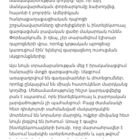
մանկավարժության կողմից։ Այն, որ այդ
մանկավարժական փորձարկումը ձախողվեց,
հայտնի է բոլորին։ Ամերիկյան
հանրաքաղաքացիական դպրոցի
շրջանավարտները գիտելիքների և ինտելեկտուալ
զարգացման բավական ցածր մակարդակ ունեն։
Փորձարկումն, ի դեպ, չէր տարածվում էլիտար
դպրոցների վրա, որոնք կրթական պրոցեսը
կառուցում էին՝ ելնելով զարգացնող ուսուցման
սկզբունքներից։
Այս նույն տրամաբանության մեջ է իրականացվում
հանրային մտքի զարգացումը։ Սկզբում
առաջադրվում են գաղափարներ և մոտեցումներ,
որոնք ընկալվում են միայն հատուկենտ մարդկանց
կողմից։ Մեծամասնությունը հեշտ կարդացվելիք
բան է սպառում, որն ինտելեկտուալ և բարոյական
լարվածություն չի պահանջում։ Բայց ժամանակի
հետ դիսկուրսի սահմանված մակարդակին
մոտենում են նորանոր մարդիկ, ովքեր միմյանց հետ
նույն լեզվով են խոսում։ Առաջ է գալիս
ինտելեկտուալների խումբ, որը մարտահրավեր է
նետում նախկին ստերեոտիպերին և այդ թվում՝