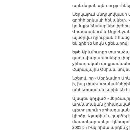
արևմտյան պետություններ
Ներկայում Անդրկովկասի 
գրոհի երկակի հենակետ։ 
կոմպլեմենտար նեոլիբեր
Վրաստանում և Ադրբեջան
այսօրվա դրության է հաս
են գրեթե նույն սցենարով։
Եթե Արևմուտքը տարածաշ
գաղափարախոսները փորձո
ջիհադական փոքրամասնու
Հարավային Օսիան, նույն
Նշելով, որ «Մերձավոր Արև
ի, իսկ փախստականներինը
անհետացման եզրին են հ
Այսպես կոչված «մերձավո
արմատական ջիհադականներ
պետությունը ջիհադական 
կիրճը, Աջարիան, դարձել
մատակարարելու կենտրոննե
2003թ.։ Իսկ հիմա արդեն 