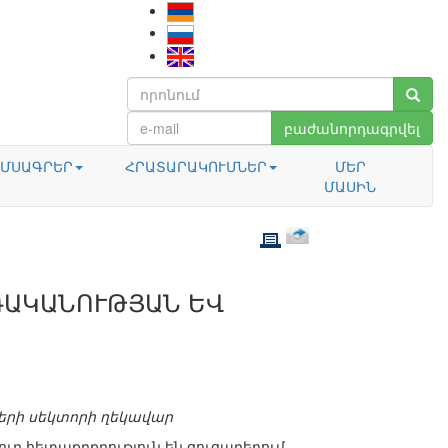
բաժանորդագրվել
ՄՍԱԳՐԵՐ
ՀՐԱՏԱՐԱԿՈՒՄՆԵՐ
ՄԵՐ
ՄԱՍԻՆ
ԴԱԿԱՆՈՒԹՅԱՆ ԵՎ
ների սեկտորի ղեկավար
ւր հետաքրքրություն են ցուցաբերում