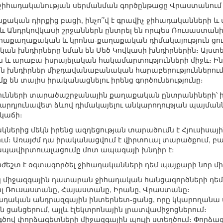
և ջիհադականության սերմանման գործընթացը Վրաստանում 
ական դիրքից բացի, ինչո՞վ է գրավիչ ջիհադականների և 
 և Անդրկովկասի շրջաններն ընտրել են որպես Ռուսաստանի
աքաղաքական և կրոնա-քաղաքական դիմակայություն ցուցա
ան խնդիրները նման են Մեծ Կովկասի խնդիրներին։ Այստեղ 
և արաբա-իսրայելական հակամարտությունների միջև։ Ինչ
ւնեն խնդիրներ միջդավանաբանական հարաբերություններու
են տալիս իրականացնելու իրենց գործունեությունը։
ունների տարածաշրջանային քաղաքական ընտրանիների՝ 
արդյունավետ ձևով դիմակայելու անկարողության պայմաննե
կաճի։
երից մեկն իրենց ազդեցության տարածումն է Հյուսիսայ
ւմ։ Առայժմ դա իրականացվում է վիրտուալ տարածքում, բ
ապավիրտուալացումը մոտ ապագայի խնդիր է։
աժեշտ է օգտագործել ջիհադականների դեմ պայքարի նոր մ
 միջազգային դատարան ջիհադական հանցագործների դեմ։
ալ Ռուսաստանը, Հայաստանը, Իրանը, Վրաստանը։
ադական անդրազգային ինտերնետ-ցանց, որը կկարողան
ն ցանցերում, այլև էլեկտրոնային լրատվամիջոցներում։
ծով փորձագետների միջազգային պուլի ստեղծում։ Փորձա