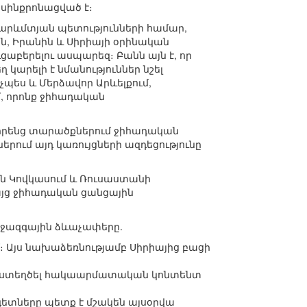
սինքրոնացված է։
արևմտյան պետությունների համար,
ն, Իրանին և Սիրիայի օրինական
բերելու ասպարեզ։ Բանն այն է, որ
կարելի է նմանություններ նշել
պես և Մերձավոր Արևելքում,
մ, որոնք ջիհադական
իրենց տարածքներում ջիհադական
րում այդ կառույցների ազդեցությունը
ին Կովկասում և Ռուսաստանի
այց ջիհադական ցանցային
իջազգային ձևաչափերը.
 Այս նախաձեռնությամբ Սիրիայից բացի
ա ստեղծել հակաարմատական կոնտենտ
գետները պետք է մշակեն այսօրվա