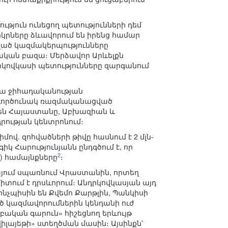
թյուն ունեցող պետությունների դեմ
կրները ձևավորում են իրենց համար
ած կազմակերպությունները
ական բազա։ Մերձավոր Արևելքն
դրկովկասի պետությունները զարգանում
պա ջիհադականության
՝ գործունակ ռազմականացված
 են Հայաստանը, Աբխազիան և
րության կենտրոնում։
մով. զոհվածների թիվը հասնում է 2 մլն-
կ Հարությունյանն ընդգծում է, որ
2
) համայնքները
։
այում սպառնում Վրաստանին, որտեղ
տում է դրսևորում։ Անդրկովկասյան այդ
ինչպիսին են Քվեմո Քարթլին, Պանկիսի
ծ կազմավորումներին կենդանի ուժ
աբական գարուն» հիշեցնող երևույթ
իլայեթի» ստեղծման մասին։ Այսինքն՝