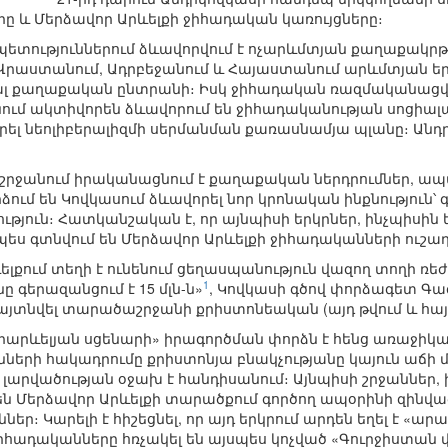
ը և Մերձավոր Արևելքի ջիհադական կառույցները։
պետություններում ձևավորվում է ոչարևմտյան քաղաքակրթու
Վրաստանում, Ադրբեջանում և Հայաստանում արևմտյան եր
ալ քաղաքական ընտրանի։ Իսկ ջիհադական ռազմականացվ
ում ակտիվորեն ձևավորում են ջիհադականության սոցիալ
ցրել նեոլիբերալիզմի սերմանման քառասնամյա պլանը։ Ան
րջանում իրականացնում է քաղաքական ներդրումներ, ա
ւմ են Կովկասում ձևավորել նոր կրոնական ինքնություն
թյուն։ Հատկանշական է, որ այնպիսի երկրներ, ինչպիսին
պես գտնվում են Մերձավոր Արևելքի ջիհադականների ուշադ
ելքում տեղի է ունենում ցեղասպանություն վազող տողի ռեժի
1
 գերազանցում է 15 մլն-ն»
, Կովկասի գծով փորձագետ Գագի
այտնվել տարածաշրջանի քրիստոնեական (այդ թվում և հայ
րարևելյան սցենարի» իրագործման փորձն է հենց առաջիկ
ի հակադրումը քրիստոնյա բնակչությանը կայուն աճի մի
լարվածության օջախ է հանդիսանում։ Այնպիսի շրջաններ, 
 են Մերձավոր Արևելքի տարածքում գործող ապօրինի զինվա
ր։ Կարելի է հիշեցնել, որ այդ երկրում արդեն եղել է «ար
ջիհադականները հռչակել են այսպես կոչված «Գուրջիստան վ