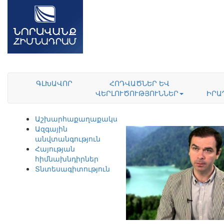
ԳԼԽԱՎՈՐ
ՀՈԴՎԱԾՆԵՐ ԵՎ
ՎԵՐԼՈՒԾՈՒԹՅՈՒՆՆԵՐ
ԻՐԱ
Աշխարհաքաղաքականություն
Ազգային
անվտանգություն
Հայության
հիմնախնդիրներ
Տնտեսագիտություն