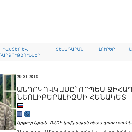
ՓԱՍՏԵՐ ԵՎ
ՏԵՍԱԴԱՐԱՆ
ԼՈՒՐԵՐ
Ա
ԴԱՐՁՈՒԹՅՈՒՆՆԵՐ
29.01.2016
ԱՆԴՐԿՈՎԿԱՍԸ՝ ՈՐՊԵՍ ՋԻՀԱ
ՆԵՈԼԻԲԵՐԱԼԻԶՄԻ ՀԵՆԱԿԵՏ
Արթուր Աթաև
, ՌՀՌԻ կովկասյան հետազոտություն
21-րդ դարում Անդրկովկասի հանդեպ երկկողմանի սո