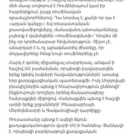
մեծ մասը սովորում է Ռումինիայում կամ իր
հայրենիքում, բայց ռումինական
դրամաշնորհներով։ Դա նորմալ է, քանի որ դա է
«արյան կանչը»։ Եվ ռուսաստանյան
լրատվամիջոցները, մանավանդ պետականները,
չպետք է վախեցնեն «ռումինացմամբ»՝ որպես մի
ինչ-որ կործանարար հիվանդություն։ Չիշտ չէ,
անարդար է և ոչ պրագմատիկ ժխտելը, որ
մոլդավերենը հենց նույն ռումիներենը չէ։
Հարկ է գտնել միջանկյալ տարբերակ, անգամ ի
հաշիվ ՄՀ բաժանման, որպեսզի բավարարվեն
երեք էթնիկ խմբերի հավակնություններն՝ առանց
նոր քաղաքացիական պատերազմի։ Իսկ Մոլդովայի
բնակիչներին պետք է հնարավորություն ընձեռվի՝
ինքնուրույն որոշելու իրենց ճակատագիրը
հանրաքվեի միջոցով։ Հանրաքվեն պետք է հաշվի
առնի երեք շրջանների՝ Բեսարաբիայի,
Մերձդնեստրի և Գագաուզիայի կարծիքը։
Ռուսաստանը պետք է ավելի ճկուն
քաղաքականություն վարի ՄՀ-ի հանդեպ։ Ցանկալի
է, որպեսզի բարձրագույն քաղաքական