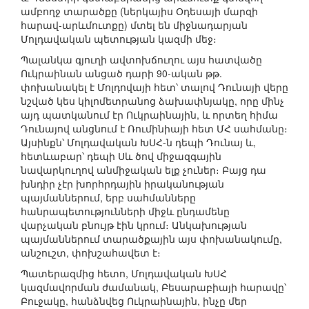
ամբողջ տարածքը (ներկայիս Օդեսայի մարզի
հարավ-արևմուտքը) մտել են միջնադարյան
Մոլդավական պետության կազմի մեջ։
Պալանկա գյուղի ավտոխճուղու այս հատվածը
Ուկրաինան անցած դարի 90-ական թթ.
փոխանակել է Մոլդովայի հետ՝ տալով Դունայի վերը
նշված կես կիլոմետրանոց ձախափնյակը, որը մինչ
այդ պատկանում էր Ուկրաինային, և որտեղ հիմա
Դունայով անցնում է Ռումինիայի հետ ՄՀ սահմանը։
Այսինքն՝ Մոլդավական ԽՍՀ-ն դեպի Դունայ և,
հետևաբար՝ դեպի Սև ծով միջազգային
նավարկուղով անմիջական ելք չուներ։ Բայց դա
խնդիր չէր խորհրդային իրականության
պայմաններում, երբ սահմանները
հանրապետությունների միջև ընդամենը
վարչական բնույթ էին կրում։ Անկախության
պայմաններում տարածքային այս փոխանակումը,
անշուշտ, փոխշահավետ է։
Պատերազմից հետո, Մոլդավական ԽՍՀ
կազմավորման ժամանակ, Բեսարաբիայի հարավը՝
Բուջակը, հանձնվեց Ուկրաինային, ինչը մեր