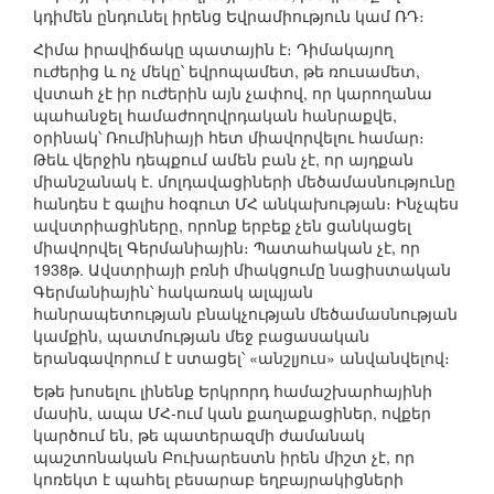
կդիմեն ընդունել իրենց Եվրամիություն կամ ՌԴ։
Հիմա իրավիճակը պատային է։ Դիմակայող
ուժերից և ոչ մեկը՝ եվրոպամետ, թե ռուսամետ,
վստահ չէ իր ուժերին այն չափով, որ կարողանա
պահանջել համաժողովրդական հանրաքվե,
օրինակ՝ Ռումինիայի հետ միավորվելու համար։
Թեև վերջին դեպքում ամեն բան չէ, որ այդքան
միանշանակ է. մոլդավացիների մեծամասնությունը
հանդես է գալիս հօգուտ ՄՀ անկախության։ Ինչպես
ավստրիացիները, որոնք երբեք չեն ցանկացել
միավորվել Գերմանիային։ Պատահական չէ, որ
1938թ. Ավստրիայի բռնի միակցումը նացիստական
Գերմանիային՝ հակառակ ալպյան
հանրապետության բնակչության մեծամասնության
կամքին, պատմության մեջ բացասական
երանգավորում է ստացել՝ «անշլյուս» անվանվելով։
Եթե խոսելու լինենք Երկրորդ համաշխարհայինի
մասին, ապա ՄՀ-ում կան քաղաքացիներ, ովքեր
կարծում են, թե պատերազմի ժամանակ
պաշտոնական Բուխարեստն իրեն միշտ չէ, որ
կոռեկտ է պահել բեսարաբ եղբայրակիցների