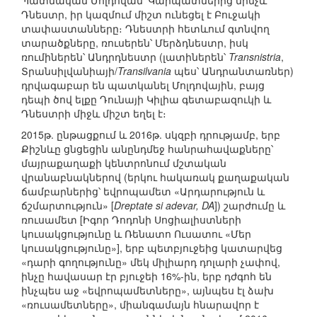
Պատմական Մոլդովան՝ Կարպատներից մինչև
Դնեստր, իր կազմում միշտ ունեցել է Բուջակի
տափաստանները։ Դնեստրի հետևում գտնվող
տարածքները, ռուսերեն՝ Մերձդնեստր, իսկ
ռումիներեն՝ Անդրդնեստր (լատիներեն՝
Transnistria
,
Տրանսիլվանիայի/
Transilvania
պես՝ Անդրանտառներ)
դրվագաբար են պատկանել Մոլդովային, բայց
դեպի ծով ելքը Դունայի Կիլիա գետաբազուկի և
Դնեստրի միջև միշտ եղել է։
2015թ. ընթացքում և 2016թ. սկզբի դրությամբ, երբ
Քիշնևը ցնցեցին անընդմեջ հանրահավաքները՝
մայրաքաղաքի կենտրոնում մշտական
վրանաբնակներով (երկու հակառակ քաղաքական
ճամբարներից՝ եվրոպամետ «Արդարություն և
ճշմարտություն» [
Dreptate si adevar, DA
]) շարժումը և
ռուսամետ [Իգոր Դոդոնի Սոցիալիստների
կուսակցությունը և Ռենատո Ուսատու «Մեր
կուսակցությունը»], երբ պետբյուջեից կատարվեց
«դարի գողությունը» մեկ միլիարդ դոլարի չափով,
ինչը հավասար էր բյուջեի 16%-ին, երբ դժգոհ են
ինչպես աջ «եվրոպամետները», այնպես էլ ձախ
«ռուսամետները», միանգամայն հնարավոր է