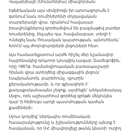
Վալախիայի (Մունտենիա) միավորման։
Էթնիկական այս սիմբիոզն իր արտացոլումն է
գտնում նաև ռումիներենի մոլդավական
տարբերակի վրա. դրանում հավասար
իրավունքներով գործածվում են բազմաթիվ բառեր
ռուսերենից, ինչպես դա, հավանաբար, տեղի է
ունեցել նաև Ռուսական կայսրության, այնուհետև՝
ԽՍՀՄ այլ ժողովուրդների լեզուների հետ։
Այս համատեքստում արժե հիշել մեր նշանավոր
հայրենակից դոկտոր Լյուդվիկ Լազար Զամեգոֆին,
որը 1887թ. համաեվրոպական բառապաշարի
հիման վրա ստեղծեց միջազգային լեզուն՝
էսպերանտոն, բարեհունչ, դյուրին
քերականությամբ, և որ գլխավորն է՝
քաղաքականապես չեզոք, այսինքն՝ անկանխակալ։
Լեզու, որն աշխարհում գործեց գրեթե մեկուկես
դար՝ ի հեճուկս արդի պատմության դաժան
քամիների։
Մյուս կողմից՝ ներկայիս ռումինական
հասարակությունը և իշխանությունները պետք է
հասկանան, որ ՄՀ միավորվելը թանկ կնստի՝ ուղիղ