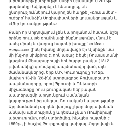
արտահերթ ընտրությունների նշանակում 2016թ.
գարնանը։ Եվ կարելի է ենթադրել, թե
ընտրություններում կարող են հաղթել «ռուսամետ»
ուժերը՝ հանձին Սոցիալիստների կուսակցության և
«Մեր կուսակցության»։
Քանի որ Մոլդովայում չեն կարողանում հստակ նշել
իրենց ռուս, թե ռումինացի ինքնությունը, մնում է
ասել միակ և վաղուց հայտնի խոսքը՝ «а Иван –
молдаван» (իսկ Իվանը մոլդավացի է)։ Այսինքն՝ սա
մի ինչ-որ սիմբիոզ է, որն առաջ է եկել Ռուսաստանի
կազմում Բեսարաբիայի երկհարյուրամյա (1812
թվականից) գտնվելով պայմանավորված, այն
ժամանակներից, երբ Մ.Ի. Կուտուզովը 1812թ.
մայիսի 16-ին (28-ին) ստորագրեց Բուխարեստի
պայմանագիրը, որով Պրուտի և Դնեստրի
միջագետքը ռուս-թուրքական հերթական
պատերազմի արդյունքում Օսմանյան
կայսրությունից անցավ Ռուսական կայսրությանը։
Այդ ժամանակ արդեն վաղուց չկար մոլդավական
անկախ պետությունը և դեռևս չկար Ռումինիայի
պետությունը, որն ստեղծվեց, ինչպես հայտնի է,
1859թ., ի հաշիվ Թուրքիայից կախյալ Մոլդովայի և