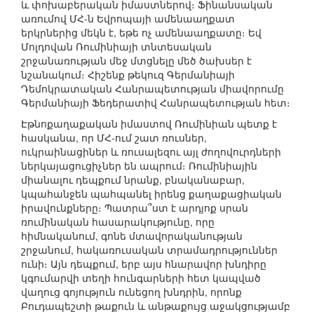
և փոխաբերական իմաստներով։ Ֆինանսական
առումով ՄՀ-ն Եվրոպայի ամենաաղքատ
երկրներից մեկն է, եթե ոչ ամենաաղքատը։ Եվ
Մոլդովան Ռումինիայի տնտեսական
շրջանառության մեջ մտցնելը մեծ ծախսեր է
նշանակում։ Հիշենք թեկուզ Գերմանիայի
Դեմոկրատական Հանրապետության միավորումը
Գերմանիայի Ֆեդերատիվ Հանրապետության հետ։
Էթնոքաղաքական իմաստով Ռումինիան պետք է
հասկանա, որ ՄՀ-ում շատ ռուսներ,
ուկրաինացիներ և ռուսալեզու այլ ժողովուրդների
ներկայացուցիչներ են ապրում։ Ռումինիային
միանալու դեպքում նրանք, բնականաբար,
կպահանջեն պահպանել իրենց քաղաքացիական
իրավունքները։ Պատրա՞ստ է արդյոք սրան
ռումինական հասարակությունը, որը
հիմնականում, գոնե մտավորականության
շրջանում, հակառուսական տրամադրություններ
ունի։ Այն դեպքում, երբ այս հնարավոր խնդիրը
կգումարվի տեղի հունգարների հետ կապված
վաղուց գոյություն ունեցող խնդրին, որոնք
Բուդապեշտի թաքուն և անթաքույց աջակցությամբ