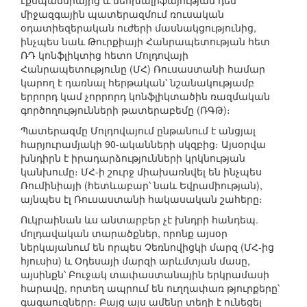
էքսպանսիայից և նեոխալիֆայության դեմ
միջազգային պատերազմում ռուսական
օդատիեզերական ուժերի մասնակցությունից,
ինչպես նաև Թուրքիայի Հանրապետության հետ
ՌԴ կոնֆլիկտից հետո Մոլդովայի
Հանրապետությունը (ՄՀ) Ռուսաստանի համար
կարող է դառնալ հերթական՝ նշանակությամբ
երրորդ կամ չորրորդ կոնֆլիկտածին ռազմական
գործողությունների թատերաբեմը (ՌԳԹ)։
Պատերազմը Մոլդովայում ընթանում է անցյալ
հարյուրամյակի 90-ականների սկզբից։ Այսօրվա
խնդիրն է իրադարձությունների կրկնության
կանխումը։ ՄՀ-ի շուրջ միախառնվել են ինչպես
Ռումինիայի (հետևաբար՝ նաև Եվրամիության),
այնպես էլ Ռուսաստանի հակասական շահերը։
Ուկրաինան ևս անտարբեր չէ խնդրի հանդեպ.
մոլդավական տարածքներ, որոնք այսօր
ներկայանում են որպես Չեռնովիցկի մարզ (ՄՀ-ից
հյուսիս) և Օդեսայի մարզի արևմտյան մասը,
այսինքն՝ Բուջակ տափաստանային երկրամասի
հարավը, որտեղ ապրում են ուղղափառ թյուրքերը՝
գագաուզները։ Բայց այս ամենը տեղի է ունեցել