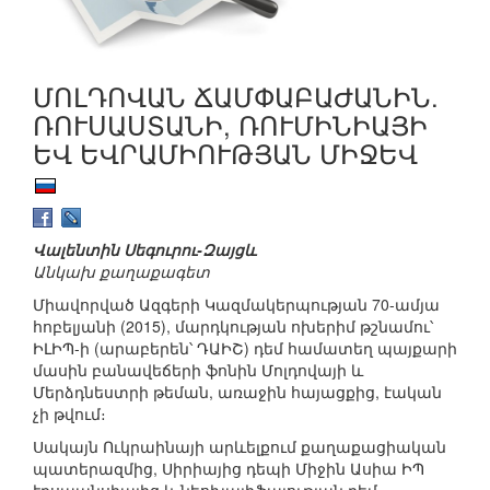
ՄՈԼԴՈՎԱՆ ՃԱՄՓԱԲԱԺԱՆԻՆ.
ՌՈՒՍԱՍՏԱՆԻ, ՌՈՒՄԻՆԻԱՅԻ
ԵՎ ԵՎՐԱՄԻՈՒԹՅԱՆ ՄԻՋԵՎ
Վալենտին Սեգուրու-Զայցև
Անկախ քաղաքագետ
Միավորված Ազգերի Կազմակերպության 70-ամյա
հոբելյանի (2015), մարդկության ոխերիմ թշնամու՝
ԻԼԻՊ-ի (արաբերեն՝ ԴԱԻՇ) դեմ համատեղ պայքարի
մասին բանավեճերի ֆոնին Մոլդովայի և
Մերձդնեստրի թեման, առաջին հայացքից, էական
չի թվում։
Սակայն Ուկրաինայի արևելքում քաղաքացիական
պատերազմից, Սիրիայից դեպի Միջին Ասիա ԻՊ