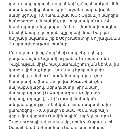
դեռևս խորհրդային տարիներին, Հայրենական մեծ
պատերազմից հետո, երբ Բուջակի հարավային
մասի կցումը Ուկրաինական ԽՍՀ Օդեսայի մարզին
հանգեցրեց այն բանին, որ Մոլդավական ԽՍՀ-ն,
հետևաբար և ներկայիս ՄՀ-ն ու, մասնավորապես,
Մերձդնեստրը կորցրին ելքը դեպի ծով։ Իսկ դա
ուղղակի սպառնալիք է Մերձդնեստրի Մոլդավական
Հանրապետության համար։
ՄՀ ապագայի սցենարների տարբերակները
բազմաթիվ են. Եվրամիության և Ռուսաստանի
Դաշնության միջև հավասարակշռության ներկայիս
կարգավիճակ; երկու, նույնիսկ երեք անկախ
մասերի բաժանում՝ համեմատաբար խոշոր
Բեսարաբիա (կամ Մոլդովա՝
Moldova
)՝ Քիշնև
մայրաքաղաքով, Մերձդնեստր՝ Տիրասպոլ
մայրաքաղաքով և Գագաուզիա՝ Կոմրատե
մայրաքաղաքով; ԵՄ-ին աստիճանական
անդամակցություն՝ կոնկրետ «ճանապարհային
քարտեզով»։ Հնարավոր է նաև Բեսարաբիայի
վերամիավորումը Ռումինիային՝ Մերձդնեստրի և
Գագաուզիայի անջատմամբ, որոնք, Հարավային
Օսիայի կամ Աբխազիայի նման, խնդրանքով