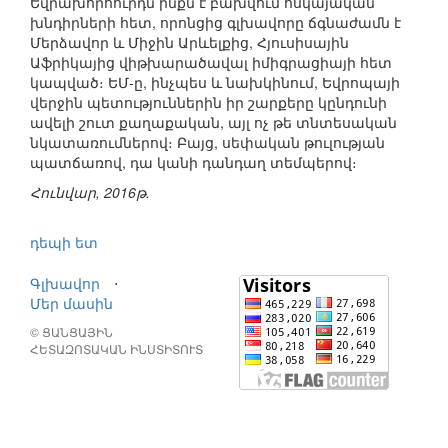
Եվրախորհուրդն ինքն է բախվում հսկայական
խնդիրների հետ, որոնցից գլխավորը ճգնաժամն է
Մերձավոր և Միջին Արևելքից, Հյուսիսային
Աֆրիկայից վիթխարածավալ իմիգրացիայի հետ
կապված։ ԵՄ-ը, ինչպես և նախկինում, Եվրոպայի
վերջին պետություններին իր շարքերը կընդունի
ավելի շուտ քաղաքական, այլ ոչ թե տնտեսական
նկատառումներով։ Բայց, սեփական թուլության
պատճառով, դա կանի դանդաղ տեմպերով։
Հունվար, 2016թ.
դեպի ետ
Գլխավոր
⋅
Մեր մասին
© ՑԱՆՑԱՅԻՆ
ՀԵՏԱԶՈՏԱԿԱՆ ԻՆՍՏԻՏՈՒՏ