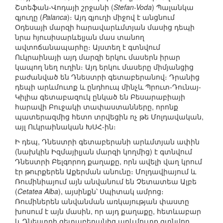
Շտեֆան-Վոդայի շրջանի (
Stefan-Voda
) Պալանկա
գյուղը (
Palanca
)։ Այդ գյուղի միջով է անցնում
Օդեսայի մարզի հարավարևմտյան մասից դեպի
նրա հյուսիսարևելյան մաս տանող
ավտոճանապարհը։ Այստեղ է գտնվում
Ուկրաինայի այդ մարզի երկու մասերն իրար
կապող նեղ ուղին։ Այդ երկու մասերը միմյանցից
բաժանված են Դնեստրի գետաբերանով։ Դրանից
դեպի արևմուտք և ընդհուպ մինչև Պրուտ-Դունայ-
Կիլիա գետաբազուկ ընկած են Բեսարաբիայի
հարավի Բուջակի տափաստանները, որոնք
պատերազմից հետո տրվեցին ոչ թե Մոլդավական,
այլ Ուկրաինական ԽՍՀ-ին։
Ի դեպ, Դնեստրի գետաբերանի արևմտյան ափին
(նախկին Իզմայիլյան մարզի կողմից) է գտնվում
Դնեստրի Բելգորոդ քաղաքը, որն ավելի վաղ կրում
էր թուրքերեն Աքերման անունը։ Մոլդավիայում և
Ռումինիայում այն անվանում են Չետատեա Ալբե
(
Cetatea Alba
), այսինքն՝ Սպիտակ ամրոց։
Ռումիներեն անվանման առկայության փաստը
խոսում է այն մասին, որ այդ քաղաքը, հետևաբար
և Դնեստրի գետաբերանից արևմուտք գտնվող