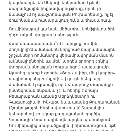
կազմավորել են Սեկույի երկրամաս էթնիկ
տարածքային ինքնավարությունը, որին չի
ճանաչում ոչ պաշտոնական Բուխարեստը, ոչ էլ
ռումինական հասարակությունն առհասարակ։
Ռումինիայում կա նաև մեծաթիվ, կոնֆլիկտածին
գնչուական փոքրամասնություն։
Համապատասխանո՞ւմ է արդյոք ռումին
ժողովրդի՝ժամանակին կորցրած ծայրամասային
շրջանների ռոմանտիկ վերամիավորման մասին
ակնկալիքներին ևս մեկ՝ արդեն երրորդ էթնիկ
փոքրամասնության (ռուսալեզու) ավելացումը։
Այստեղ պետք է գործել «Յոթ չափիր, մեկ կտրիր»
ռացիոնալ սկզբունքով։ Եվ գուցե հենց այդ
ժամանակ էլ պարզվի, որ ՄՀ ամբողջ տարածքն
ինտեգրման ենթակա չէ, և հերիք է միայն
Բեսարաբիան առանց Մերձդնեստրի ու
Գագաուզիայի։ Ինչպես նաև առանց Բուլղարական
Մշակութային Ինքնավարության՝ Տարակլիա
կենտրոնով. բուլղար քաղաքական գործիչ
Կոստադին Կոստադինովն արդեն պահանջում է
Ռումինիայից տարածքային փոխհատուցում, եթե