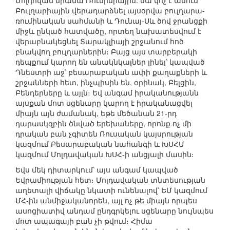
Մոլդովան միանա Ռումինիային. նա կոչ է անում
Բուլղարիային վերադարձնել այսօրվա բուլղարա-
ռումինական սահմանի և Դունայ-Սև ծով ջրանցքի
միջև ընկած հատվածը, որտեղ նախատեսվում է
վերաբնակեցնել Տարակլիայի շրջանում հոծ
բնակվող բուլղարներին։ Բայց այս տարբերակի
դեպքում կարող են անակնկալներ լինել՝ կապված
Դնեստրի աջ՝ բեսարաբական ափի քաղաքների և
շրջանների հետ, ինչպիսին են, օրինակ, Բելցին,
Բենդերները և այլն։ Եվ անգամ իրականությանն
այսքան մոտ սցենարը կարող է իրականացվել
միայն այն ժամանակ, եթե մեծանան 21-րդ
դարասկզբին ծնված երեխաները, որոնք ոչ մի
դրական բան չգիտեն Ռուսական կայսրության
կազմում Բեսարաբական նահանգի և ԽՍՀՄ
կազմում Մոլդավական ԽՍՀ-ի անցյալի մասին։
Եվս մեկ դիտարկում՝ այս անգամ կապված
Եվրամիության հետ։ Մոլդավական տնտեսության
աղետալի վիճակը նկատի ունենալով՝ ԵՄ կազմում
ՄՀ-ին անմիջականորեն, այլ ոչ թե միայն որպես
ասոցիատիվ անդամ ընդգրկելու սցենարը նույնպես
մոտ ապագայի բան չի թվում։ Հիմա