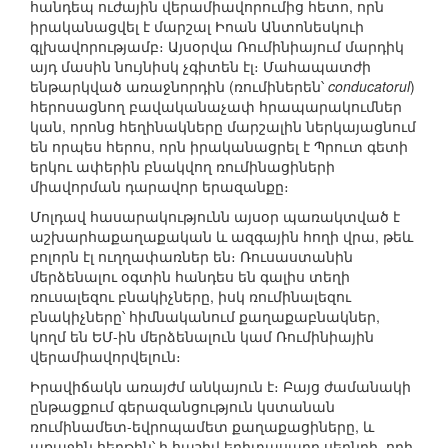
հանդեպ ուժային վերամիավորումից հետո, որն
իրականացվել է մարշալ Իոան Անտոնեսկուի
գլխավորությամբ։ Այսօրվա Ռումինիայում մարդիկ
այդ մասին նույնիսկ չգիտեն էլ։ Մահապատժի
ենթարկված առաջնորդին (ռումիներեն՝
conducatorul
)
հերոսացնող բավականաչափ հրապարակումներ
կան, որոնց հեղինակները մարշալին ներկայացնում
են որպես հերոս, որն իրականացրել է Պրուտ գետի
երկու ափերին բնակվող ռումինացիների
միավորման դարավոր երազանքը։
Մոլդավ հասարակությունն այսօր պառակտված է
աշխարհաքաղաքական և ազգային հողի վրա, թեև
բոլորն էլ ուղղափառներ են։ Ռուսաստանին
մերձենալու օգտին հանդես են գալիս տեղի
ռուսալեզու բնակիչները, իսկ ռումինալեզու
բնակիչները՝ հիմնականում քաղաքաբնակներ,
կողմ են ԵՄ-ին մերձենալուն կամ Ռումինիային
վերամիավորվելուն։
Իրավիճակն առայժմ անկայուն է։ Բայց ժամանակի
ընթացքում գերազանցություն կստանան
ռումինամետ-եվրոպամետ քաղաքացիները, և
առաջին հերթին՝ ի հաշիվ երիտասարդ սերնդի, որի