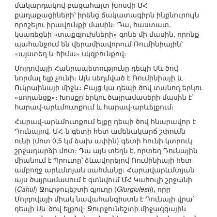
մակարդակով բացահայտ խոսվի ՄՀ
քաղաքացիների՝ իրենց ճակատագիրն ինքնուրույն
որոշելու իրավունքի մասին։ Դա, հաստատ,
կսառեցնի «տաքգլուխների» գոնե մի մասին, որոնք
պահանջում են վերամիավորում Ռումինիային՝
«այստեղ և հիմա» սկզբունքով։
Մոլդովայի Հանրապետությունը դեպի Սև ծով
նորմալ ելք չունի։ Այն սեղմված է Ռումինիայի և
Ուկրաինայի միջև։ Բայց կա դեպի ծով տանող երկու
«սողանցք»։ Խոսքը երկու ծայրամասերի մասին է՝
հարավ-արևմուտքում և հարավ-արևելքում։
Հարավ-արևմուտքում ելքը դեպի ծով հնարավոր է
Դունայով. ՄՀ-ն գետի հետ ամենակարճ շփումն
ունի (մոտ 0,5 կմ ձախ ափին) գետի հունի կտրուկ
շրջադարձի մոտ։ Դա այն տեղն է, որտեղ Դունային
միանում է Պրուտը՝ ձևավորելով Ռումինիայի հետ
ամբողջ արևմտյան սահմանը։ Հարավարևմտյան
այս ծայրամասում է գտնվում ՄՀ Կահուլի շրջանի
(
Cahul
) Ջուրջուլեշտի գյուղը (
Giurgiulesti
), որը
Մոլդովայի միակ նավահանգիստն է Դունայի վրա՝
դեպի Սև ծով ելքով։ Ջուրջունեշտի միջազգային