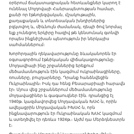
օրերում ճակատագրական հետևանքներ կարող է
ունենալ Մոլդովայի Հանրապետության համար,
քանի որ էթնոլեզվական, մշակութային,
քաղաքական և տնտեսական խնդիրներից
բզկտվող և, միևնույն ժամանակ, դեպի ծով նորմալ
ելք չունեցող երկիրը հազիվ թե կենսունակ գտնվի
որպես ինքնիշխան պետություն իր ներկայիս
սահմաններում։
Խորհրդային ղեկավարությունը ձևականորեն էր
օգտագործում էթնիկական վիճակագրությունը։
Մոլդավիայի ինը շրջաններից երեքում
մեծամասնություն էին կազմում ուկրաինացիները,
ռուսները, բուլղարները. Դրանք հանձնվեցին
Ուկրաինային։ Իսկ դա հենց Բեսարաբիայի հարավն
էր։ Մյուս վեց շրջաններում մեծամասնությունը
մոլդավացիներ և գագաուզներ էին. դրանցից էլ
1940թ. կազմավորվեց Մոլդավական ԽՍՀ-ն, որին
ավելացրին Մոլդավական ԻԽՍՀ-ն, որն
ինքնավարություն էր Ուկրաինական ԽՍՀ կազմում
և ստեղծվել էր դեռևս 1924թ.։ Այժմ դա Մերձդնեստրն
է։