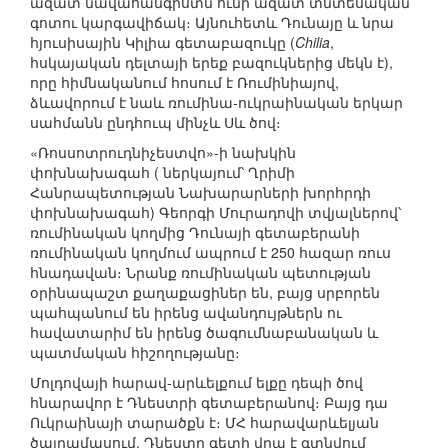
ազատ նավահանգիստն ունի ազատ տնտեսական
գոտու կարգավիճակ։ Այնուհետև Դունայը և նրա
հյուսիսային Կիլիա գետաբազուկը (
Chilia
,
հսկայական դելտայի երեք բազուկներից մեկն է),
որը հիմնականում հոսում է Ռումինիայով,
ձևավորում է նաև ռումինա-ուկրաինական երկար
սահմանն ընդհուպ մինչև Սև ծով։
«Ռոսսոտրուդնիչեստվո»-ի նախկին
փոխնախագահ ( ներկայում՝ Ղրիմի
Հանրապետության Նախարարների խորհրդի
փոխնախագահ) Գեորգի Մուրադովի տվյալներով՝
ռումինական կողմից Դունայի գետաբերանի
ռումինական կողմում ապրում է 250 հազար ռուս
հնադավան։ Նրանք ռումինական պետության
օրինապաշտ քաղաքացիներ են, բայց սրբորեն
պահպանում են իրենց ավանդույթներն ու
հավատարիմ են իրենց ծագումնաբանական և
պատմական հիշողությանը։
Մոլդովայի հարավ-արևելքում ելքը դեպի ծով
հնարավոր է Դնեստրի գետաբերանով։ Բայց դա
Ուկրաինայի տարածքն է։ ՄՀ հարավարևելյան
ծայրամասում, Դնեստր գետի վրա է գտնվում