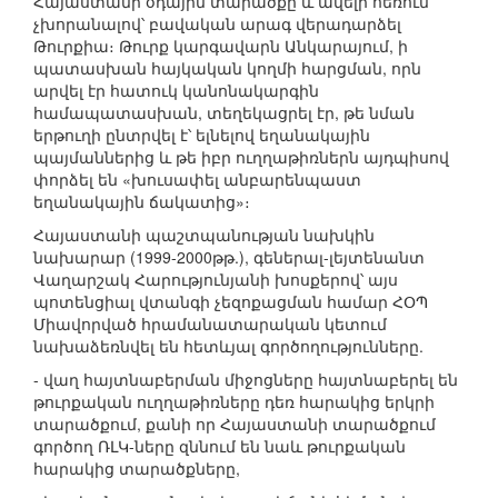
Հայաստանի օդային տարածքը և ավելի հեռուն
չխորանալով՝ բավական արագ վերադարձել
Թուրքիա։ Թուրք կարգավարն Անկարայում, ի
պատասխան հայկական կողմի հարցման, որն
արվել էր հատուկ կանոնակարգին
համապատասխան, տեղեկացրել էր, թե նման
երթուղի ընտրվել է՝ ելնելով եղանակային
պայմաններից և թե իբր ուղղաթիռներն այդպիսով
փորձել են «խուսափել անբարենպաստ
եղանակային ճակատից»։
Հայաստանի պաշտպանության նախկին
նախարար (1999-2000թթ.), գեներալ-լեյտենանտ
Վաղարշակ Հարությունյանի խոսքերով՝ այս
պոտենցիալ վտանգի չեզոքացման համար ՀՕՊ
Միավորված հրամանատարական կետում
նախաձեռնվել են հետևյալ գործողությունները.
- վաղ հայտնաբերման միջոցները հայտնաբերել են
թուրքական ուղղաթիռները դեռ հարակից երկրի
տարածքում, քանի որ Հայաստանի տարածքում
գործող ՌԼԿ-ները զննում են նաև թուրքական
հարակից տարածքները,