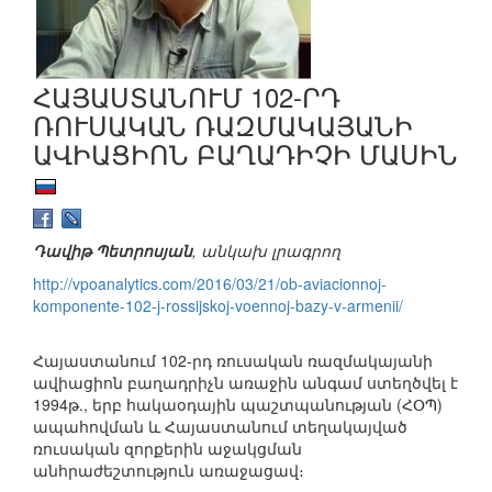
ՀԱՅԱՍՏԱՆՈՒՄ 102-ՐԴ
ՌՈՒՍԱԿԱՆ ՌԱԶՄԱԿԱՅԱՆԻ
ԱՎԻԱՑԻՈՆ ԲԱՂԱԴԻՉԻ ՄԱՍԻՆ
Դավիթ Պետրոսյան
, անկախ լրագրող
http://vpoanalytics.com/2016/03/21/ob-aviacionnoj-
komponente-102-j-rossijskoj-voennoj-bazy-v-armenii/
Հայաստանում 102-րդ ռուսական ռազմակայանի
ավիացիոն բաղադրիչն առաջին անգամ ստեղծվել է
1994թ., երբ հակաօդային պաշտպանության (ՀՕՊ)
ապահովման և Հայաստանում տեղակայված
ռուսական զորքերին աջակցման
անհրաժեշտություն առաջացավ։