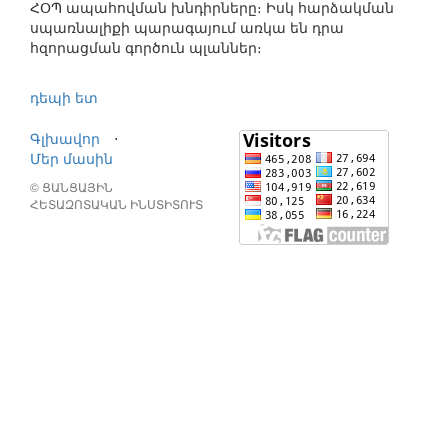
ՀՕՊ ապահովման խնդիրները։ Իսկ հարձակման
սպառնալիքի պարագայում առկա են դրա
հզորացման գործուն պլաններ։
դեպի ետ
Գլխավոր
⋅
Մեր մասին
© ՑԱՆՑԱՅԻՆ
ՀԵՏԱԶՈՏԱԿԱՆ ԻՆՍՏԻՏՈՒՏ