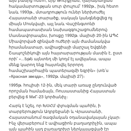
այն բանից հետո, երբ Թուրքիան, ղարաբաղյան
հակամարտության սուր փուլում՝ 1992թ., իսկ հետո
նաև 1993թ., մտադրություն ուներ ներխուժել
Հայաստանի տարածք, սակայն կանգնեցվեց ոչ
միայն Մոսկվայի, այլ նաև Վաշինգտոնի
համապատասխան նախազգուշացումներով։
Մասնավորապես, խոսքը 1992թ. մայիսի 20-ին ԱՊՀ
Միավորված զինված ուժերի այն ժամանակվա
հրամանատար, ավիացիայի մարշալ Եվգենի
Շապոշնիկովի այն հայտարարության մասին է, ըստ
որի՝ «...եթե այնտեղ մի կողմ էլ ավելանա, ապա
մենք կարող ենք հայտնվել երրորդ
համաշխարհային պատերազմի եզրին» (տե՛ս
«Красная звезда», 1992թ. մայիսի 27)։
1995թ. հուլիսի 12-ին, մեկ տարի առաջ ընդունված
որոշման համաձայն, Ռուսաստանից Հայաստան
բերվեց 6 МиГ-23 կործանիչ։
Հարկ է նշել, որ ԽՍՀՄ փլուզման պահին, ի
տարբերություն Ադրբեջանի և Վրաստանի,
Հայաստանում ռազմական օդանավակայան չկար։
Ինչ վերաբերում է ավիացիոն բաղադրիչին, ապա
այն պահին այդ բաղադրիչը ներկայացված էր