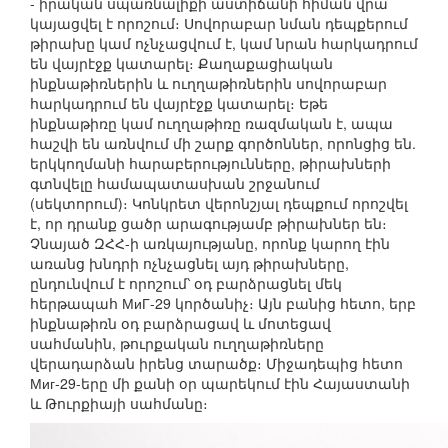
- իրական սպառնալիքի աստիճանի հիման վրա
կայացվել է որոշում։ Սովորաբար նման դեպքերում
թիրախը կամ ոչնչացվում է, կամ նրան հարկադրում
են վայրէջք կատարել։ Քաղաքացիական
ինքնաթիռներին և ուղղաթիռներին սովորաբար
հարկադրում են վայրէջք կատարել։ Եթե
ինքնաթիռը կամ ուղղաթիռը ռազմական է, ապա
հաշվի են առնվում մի շարք գործոններ, որոնցից են.
երկկողմանի հարաբերությունները, թիրախների
գտնվելը համապատասխան շրջանում
(սեկտորում)։ Կոնկրետ վերոնշյալ դեպքում որոշվել
է, որ դրանք ցածր արագությամբ թիրախներ են։
Չնայած ԶՀՀ-ի առկայությանը, որոնք կարող էին
առանց խնդրի ոչնչացնել այդ թիրախները,
ընդունվում է որոշում՝ օդ բարձրացնել մեկ
հերթապահ МиГ-29 կործանիչ։ Այն բանից հետո, երբ
ինքնաթիռն օդ բարձրացավ և մոտեցավ
սահմանին, թուրքական ուղղաթիռները
վերադարձան իրենց տարածք։ Միջադեպից հետո
Миг-29-երը մի քանի օր պարեկում էին Հայաստանի
և Թուրքիայի սահմանը։