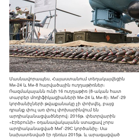
Մասնավորապես, Հայաստանում տեղակայվեցին
Ми-24 և Ми-8 հարվածային ուղղաթիռներ։
Ռազմակայանն ունի 16 ուղղաթիռ (8-ական հատ
տարբեր մոդիֆիկացիաների Ми-24 և Ми-8)։ МиГ-29
կործանիչների թվաքանակը չի փոխվել, բայց
դրանք փուլ առ փուլ փոխարինվում են
արդիականացվածներով։ 2016թ. փետրվարին
«Էրեբունի» օդանավակայանն ստացավ չորս
արդիականացված МиГ-29С կործանիչ։ Սա
նախատեսված էր դեռևս 2015թ. և արագացված