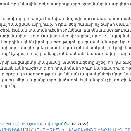
ում է բանկային տոկոսադրույքների իջեցմանը և վարկերը
տարի, նախորդ տարվա հունվար-մայիսի հաﬔմատ, արտահ
կայունացման արդյունք, ի դեպ ﬔզ համար ոչ բարձր մակարդ
րժեքն էական տատանուﬓեր չունենա, բարենպաստ գյուղա
ճի մասին: Աշոտ Թավադյանը հիշեցրեց, որ ԵԱՏՄ պայման
է կոորդինացնեն իրենց արժութային քաղաքականությունը,
ացի այդ՝ նա ընդգծեց ﬕասնական տնտեսական շուկայի հն
ունը՝ նշելով, որ այդ աﬔնը, անկասկած, նպաստավոր է ա
արսի անցակետի փակմանը՝ տնտեսագետը նշեց, որ դա բա
«Սակայն անհրաժեշտ է, որ իրավիճակը շուտ կարգավորվի:
որոշակի ազդեցություն կունենան ապրանքների մրցունակո
կայում ﬔր ապրանքների վաճառքն էականորեն չի տուժի:
վադյանը:
 ՀԻՎԱՆԴ Է. Աշոտ Թավադյան
[28.08.2022]
ԱՄԻՑ ԵԿԱՄՏԱՀԱՐԿԸ ԻՋԵՑՆԵԼ. ԱՆՀՐԱԺԵՇՏ Է ԿԲ ՄԱՍԻՆ Օ