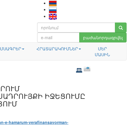
բաժանորդագրվել
ՄՍԱԳՐԵՐ
ՀՐԱՏԱՐԱԿՈՒՄՆԵՐ
ՄԵՐ
ՄԱՍԻՆ
ԱՐՈՒՄ
ՍԱԴՐՈՒՅՔԻ ԻՋԵՑՈՒՄԸ
ՑՈՒՄ
kan-e-hamarum-verafinansavorman-