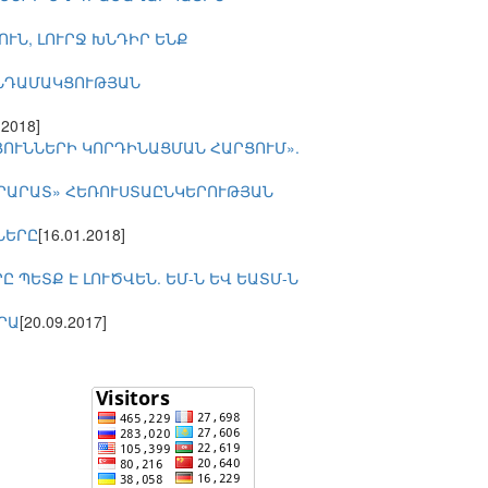
ՒՆ, ԼՈՒՐՋ ԽՆԴԻՐ ԵՆՔ
ԱՆԴԱՄԱԿՑՈՒԹՅԱՆ
.2018]
ՈՒՆՆԵՐԻ ԿՈՐԴԻՆԱՑՄԱՆ ՀԱՐՑՈՒՄ».
ԱՐԱՐԱՏ» ՀԵՌՈՒՍՏԱԸՆԿԵՐՈՒԹՅԱՆ
ՆԵՐԸ
[16.01.2018]
ՊԵՏՔ Է ԼՈՒԾՎԵՆ. ԵՄ-Ն ԵՎ ԵԱՏՄ-Ն
ՐԱ
[20.09.2017]