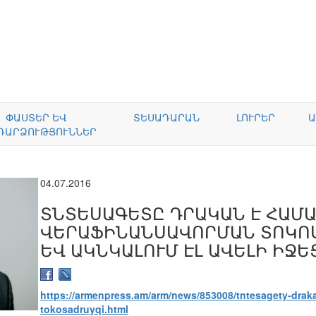
ՓԱՍՏԵՐ ԵՎ
ՏԵՍԱԴԱՐԱՆ
ԼՈՒՐԵՐ
Ա
ԴԱՐՁՈՒԹՅՈՒՆՆԵՐ
04.07.2016
ՏՆՏԵՍԱԳԵՏԸ ԴՐԱԿԱՆ Է ՀԱՄ
ՎԵՐԱՖԻՆԱՆՍԱՎՈՐՄԱՆ ՏՈԿՈ
ԵՎ ԱԿՆԿԱԼՈՒՄ ԷԼ ԱՎԵԼԻ ԻՋԵ
https://armenpress.am/arm/news/853008/tntesagety-dra
tokosadruyqi.html