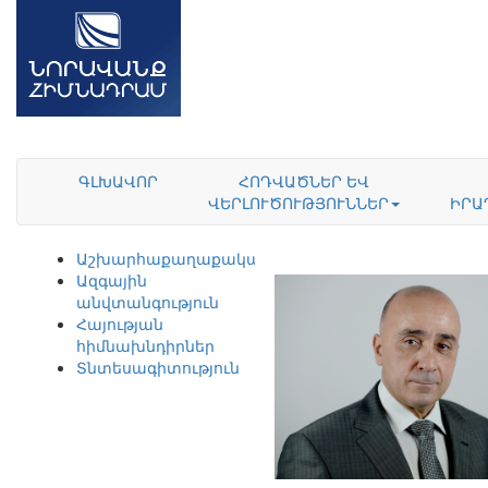
ԳԼԽԱՎՈՐ
ՀՈԴՎԱԾՆԵՐ ԵՎ
ՎԵՐԼՈՒԾՈՒԹՅՈՒՆՆԵՐ
ԻՐԱ
Աշխարհաքաղաքականություն
Ազգային
անվտանգություն
Հայության
հիմնախնդիրներ
Տնտեսագիտություն