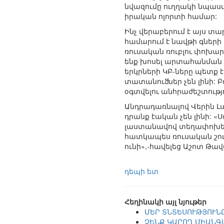
նվազումը ուղղակի նպաստ
իրական ոլորտի համար:
Ինչ վերաբերում է այս 
համարում է նավթի գների 
ռուսական ռուբլու փոխա
ենք խոսել արտահանման ա
երկրների ԿԲ-ները պետք 
տատանուﬓեր չեն լինի: Բ
օգտվելու անհրաժեշտությ
Անդրադառնալով Վերին Լ
դրանք էական չեն լինի: 
լաստանավով տեղափոխելը 
հատկապես ռուսական շու
ունի»,-հավելեց Աշոտ Թա
դեպի ետ
Հեղինակի այլ նյութեր
ՄԵՐ ՏՆՏԵՍՈՒԹՅՈՒՆԸ
ՉԵՆՔ ԿԱՐՈՂ ՄԻԱՆԳ