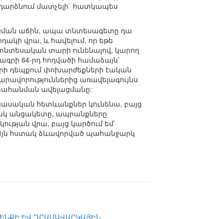
 դարձնում մատչելի` հատկապես
անման աճին, ապա տնտեսագետը դա
ակի վրա, և հավելում, որ եթե
տնտեսական տարի ունենալով, կարող
ագրի 64-րդ հոդվածի համաձայն՝
 որի դեպքում փոխարժեքների էական
արավորություններից առավելագույնս
րտահանման ավելացմանը:
ցասական հետևանքներ կունենա, բայց
 Փակ անցակետը, ապրանքները
ւթյան վրա, բայց կարծում եմ`
 Այն հստակ ձևավորված պահանջարկ
ՐԵՆՔԻ ԵՎ ԴՐԱՄԱՎԱՐԿԱՅԻՆ