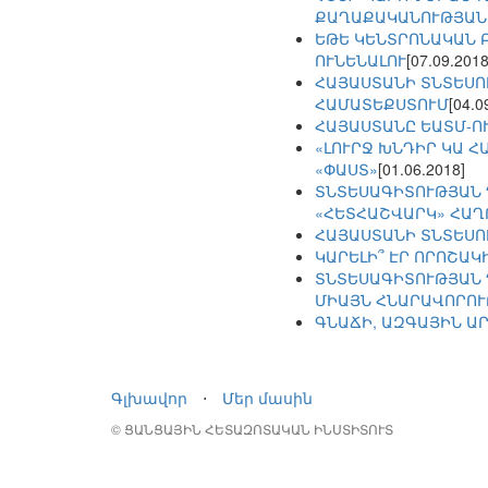
ՔԱՂԱՔԱԿԱՆՈՒԹՅԱՆ
ԵԹԵ ԿԵՆՏՐՈՆԱԿԱՆ 
ՈՒՆԵՆԱԼՈՒ
[07.09.2018
ՀԱՅԱՍՏԱՆԻ ՏՆՏԵՍՈ
ՀԱՄԱՏԵՔՍՏՈՒՄ
[04.0
ՀԱՅԱՍՏԱՆԸ ԵԱՏՄ-Ո
«ԼՈՒՐՋ ԽՆԴԻՐ ԿԱ 
«ՓԱՍՏ»
[01.06.2018]
ՏՆՏԵՍԱԳԻՏՈՒԹՅԱՆ 
«ՀԵՏՀԱՇՎԱՐԿ» ՀԱ
ՀԱՅԱՍՏԱՆԻ ՏՆՏԵՍՈ
ԿԱՐԵԼԻ՞ ԷՐ ՈՐՈՇԱԿ
ՏՆՏԵՍԱԳԻՏՈՒԹՅԱՆ Դ
ՄԻԱՅՆ ՀՆԱՐԱՎՈՐՈՒ
ԳՆԱՃԻ, ԱԶԳԱՅԻՆ Ա
Գլխավոր
⋅
Մեր մասին
© ՑԱՆՑԱՅԻՆ ՀԵՏԱԶՈՏԱԿԱՆ ԻՆՍՏԻՏՈՒՏ