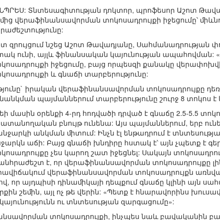
ՄԵՆՊՐԵՍ: Տնտեսագիտության դոկտոր, պրոֆեսոր Աշոտ Թավ
ﬕց վերաֆինանսավորման տոկոսադրույքի իջեցումը՝ ﬕևնո
րաժեշտությունը:
տ զրույցում նշեց Աշոտ Թավադյանը, Սահմանադրության փո
տակ ունի, այլև ֆինանսական կայունության ապահովման: 
սադրույքի իջեցումը, բայց որպեսզի քանակը վերափոխվի 
ոսադրույքի և գնաճի տարբերությունը:
յունը` իրական վերաֆինանսավորման տոկոսադրույքը դե
 գնանկման պայմաններում տարբերությունը շուրջ 8 տոկոս է 
եի մասին օրենքի 4-րդ հոդվածի դրված է գնաճը 2.5-5.5 տո
անողական բնույթ ունենա: Այս պայմաններում, երբ ունենք
անջարկի անկման ﬕտում: Ինչն էլ ենթադրում է տնտեսությ
արկն աճի: Բայց գնաճի խնդիրը հստակ է՝ այն չպետք է գեր
սադրույքը չես կարող շատ իջեցնել: Սակայն տոկոսադրույք
 անհրաժեշտ է, որ վերաֆինանսավորման տոկոսադրույքը լին
 իրավիճակում վերաֆինանսավորման տոկոսադրույքն առնվ
, որ այդպիսի դինաﬕկայի դեպքում գնաճը կլինի այն սահմ
ներքին շեﬕն, այլ ոչ թե վերին: «Պետք է հնարավորինս խու
այունությունն ու տնտեսության զարգացումը»:
նանսավորման տոկոսադրույքի, ինչպես նաև բավականին բ