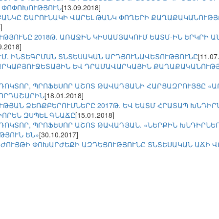
 ՓՈՓՈԽՈՒԹՅՈՒՆ
[13.09.2018]
ԲԱՆԿԸ ՇԱՐՈՒՆԱԿԻ ՎԱՐԵԼ ԹԱՆԿ ՓՈՂԵՐԻ ՔԱՂԱՔԱԿԱՆՈՒԹՅՈ
]
ՒԹՅՈՒՆԸ 2018Թ. ԱՌԱՋԻՆ ԿԻՍԱՄՅԱԿՈՒՄ ԵԱՏՄ-ԻՆ ԵՐԿՐԻ 
9.2018]
ՒՄ. ԻՆՏԵԳՐՄԱՆ ՏՆՏԵՍԱԿԱՆ ԱՐԴՅՈՒՆԱՎԵՏՈՒԹՅՈՒՆԸ
[11.07
ՀԱՐԿԱԲՅՈՒՋԵՏԱՅԻՆ ԵՎ ԴՐԱՄԱՎԱՐԿԱՅԻՆ ՔԱՂԱՔԱԿԱՆՈՒԹՅ
ԴՈԿՏՈՐ, ՊՐՈՖԵՍՈՐ ԱՇՈՏ ԹԱՎԱԴՅԱՆԻ ՀԱՐՑԱԶՐՈՒՅՑԸ «
ՂՈՐԴԱՇԱՐԻՆ
[18.01.2018]
ՒԹՅԱՆ ՁԵՌՔԲԵՐՈՒՄՆԵՐԸ 2017Թ. ԵՎ ԵԱՏՄ ՀՐԱՏԱՊ ԽՆԴԻՐ
ԻՈՐԵՆ ԶՍՊԵԼ ԳՆԱՃԸ
[15.01.2018]
ՈԿՏՈՐ, ՊՐՈՖԵՍՈՐ ԱՇՈՏ ԹԱՎԱԴՅԱՆ. «ՆԵՐՔԻՆ ԽՆԴԻՐՆԵՐԸ 
ԹՅՈՒՆ ԵՆ»
[30.10.2017]
ՐԺՈՒՅԹԻ ՓՈԽԱՐԺԵՔԻ ԱԶԴԵՑՈՒԹՅՈՒՆԸ ՏՆՏԵՍԱԿԱՆ ԱՃԻ Վ