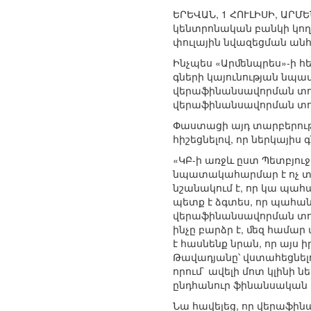
ԵՐԵՎԱՆ, 1 ՀՈՒԼԻՍԻ, ԱՐ
կենտրոնական բանկի կող
փուլային նվազեցման անհ
Ինչպես «Արﬔնպրես»-ի հե
գների կայունության նպա
վերաֆինանսավորման տոկո
վերաֆինանսավորման տոկ
Փաստացի այդ տարբերութ
հիշեցնելով, որ ներկայիս
«ԿԲ-ի առջև ըստ Պետբյուջ
նպատակահարմար է ոչ տատ
նշանակում է, որ կա պահ
պետք է ձգտես, որ պահանջ
վերաֆինանսավորման տոկո
ինչը բարձր է, ﬔզ համար
է հասնենք նրան, որ այս
Թավադյանը՝ վստահեցնելով
որում` ավելի մոտ կլինի 
ընդհանուր ֆինանսական կ
Նա հավելեց, որ վերաֆի