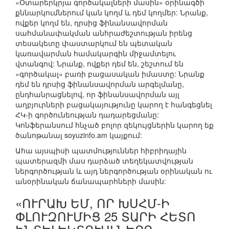
«Օտարերկրյա գործակալների մասին» օրինագծի
քննարկումներում կան կողմ և դեմ կողմեր: Նրանք,
ովքեր կողմ են, դրսից ֆինանսավորման
սահմանափակման անհրաժեշտության իրենց
տեսակետը փաստարկում են պետական
կառավարման համակարգին միջամտելու
վտանգով: Նրանք, ովքեր դեմ են, շեշտում են
«գործակալ» բառի բացասական իմաստը: Նրանք
դեմ են դրսից ֆինանսավորման արգելմանը,
ընդհանրացնելով, որ ֆինանսավորման այլ
աղբյուրների բացակայությունը կարող է հանգեցնել
ՀԿ-ի գործունեության դադարեցմանը:
Կոնֆերանսում հնչած բոլոր զեկույցներին կարող եք
ծանոթանալ soyuzinfo.am կայքում:
Ահա այսպիսի պատմություններ հիբրիդային
պատերազմի մաս դարձած տեղեկատվության
ներգործության և այդ ներգործության օրինական ու
անօրինական ճանապարհների մասին:
«ՈՒՐԱԽ ԵՄ, ՈՐ ԽՍՀՄ-Ի
ՓԼՈՒԶՈՒՄԻՑ 25 ՏԱՐԻ ՀԵՏՈ