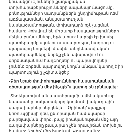
կուսակցությունների քաղաքական
փոխհարաբերությունների ապակայունացումը,
բռնությունների սադրանքներն ընդդիմության դեմ՝
առճակատման, անվստահության,
կասկածամտության, փոխադարձ ոչնչացման
համար: Փոխվում են մի շարք հասկացությունների
մեկնաբանումները, եթե առաջ կարելի էր խոսել
պատերազմը սկսելու ու ավարտելու, հաղթող ու
պարտվող կողմերի մասին, տեղեկատվական
պատերազմները երբեք չեն ավարտվում ու
գործնականում հաղթողներ ու պարտվողներ
չունեն: Երբեմն պարտվող կողմն անգամ կարող է իր
պարտությունը չգիտակցել:
-Ձեր նշած փոփոխությունները հասարակական
գիտակցության մեջ ինչպե՞ս կարող են չընկալվել:
-Տեղեկատվական պատերազմի ամենակարևոր
նպատակը հակառակորդ կողմում փակուղային
գաղափարներ ներդնելն է: Օրինակ՝ պայքար
կոռուպցիայի դեմ, ընտրական համակարգի
բարելավման փորձ, բայց իրականության մեջ այդ
գաղափարները բավարար չեն իրավիճակ փոխելու
համար: Տեսեք՝ մեր հարևան Վրաստանը: