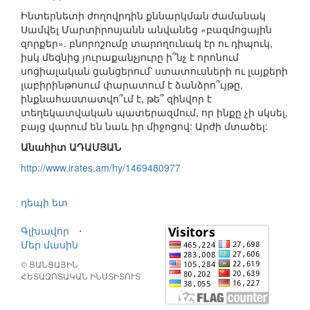
Ինտերնետի ժողովրդին քննարկման ժամանակ
Սամվել Մարտիրոսյանն անվանեց «բազմոցային
զորքեր». բնորոշումը տարողունակ էր ու դիպուկ,
իսկ մեզնից յուրաքանչյուրը ի՞նչ է որոնում
սոցիալական ցանցերում՝ ստատուսների ու լայքերի
լաբիրինթոսում փարատում է ձանձրո՞ւյթը,
ինքնահաստատվո՞ւմ է, թե՞ զինվոր է
տեղեկատվական պատերազմում, որ ինքը չի սկսել,
բայց վարում են նաև իր միջոցով: Արժի մտածել:
Անահիտ ԱԴԱՄՅԱՆ
http://www.irates.am/hy/1469480977
դեպի ետ
Գլխավոր
⋅
Մեր մասին
© ՑԱՆՑԱՅԻՆ
ՀԵՏԱԶՈՏԱԿԱՆ ԻՆՍՏԻՏՈՒՏ