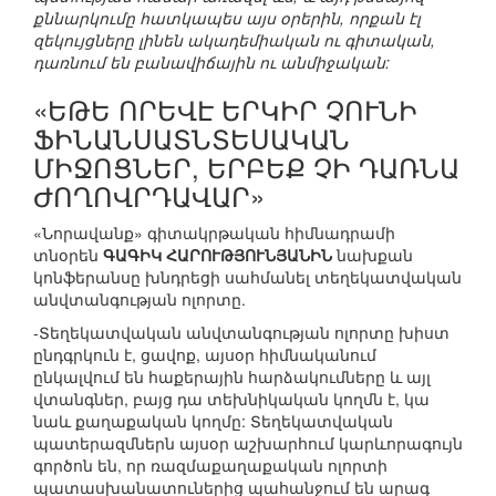
քննարկումը հատկապես այս օրերին, որքան էլ
զեկույցները լինեն ակադեմիական ու գիտական,
դառնում են բանավիճային ու անմիջական:
«ԵԹԵ ՈՐԵՎԷ ԵՐԿԻՐ ՉՈՒՆԻ
ՖԻՆԱՆՍԱՏՆՏԵՍԱԿԱՆ
ՄԻՋՈՑՆԵՐ, ԵՐԲԵՔ ՉԻ ԴԱՌՆԱ
ԺՈՂՈՎՐԴԱՎԱՐ»
«Նորավանք» գիտակրթական հիմնադրամի
տնօրեն
ԳԱԳԻԿ ՀԱՐՈՒԹՅՈՒՆՅԱՆԻՆ
նախքան
կոնֆերանսը խնդրեցի սահմանել տեղեկատվական
անվտանգության ոլորտը.
-Տեղեկատվական անվտանգության ոլորտը խիստ
ընդգրկուն է, ցավոք, այսօր հիմնականում
ընկալվում են հաքերային հարձակումները և այլ
վտանգներ, բայց դա տեխնիկական կողմն է, կա
նաև քաղաքական կողմը: Տեղեկատվական
պատերազմներն այսօր աշխարհում կարևորագույն
գործոն են, որ ռազմաքաղաքական ոլորտի
պատասխանատուներից պահանջում են արագ