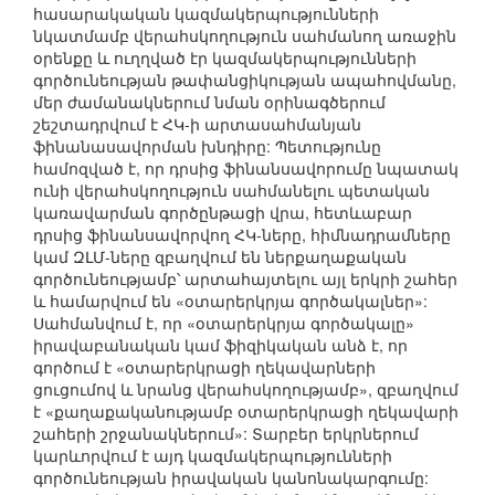
հասարակական կազմակերպությունների
նկատմամբ վերահսկողություն սահմանող առաջին
օրենքը և ուղղված էր կազմակերպությունների
գործունեության թափանցիկության ապահովմանը,
մեր ժամանակներում նման օրինագծերում
շեշտադրվում է ՀԿ-ի արտասահմանյան
ֆինանասավորման խնդիրը: Պետությունը
համոզված է, որ դրսից ֆինանսավորումը նպատակ
ունի վերահսկողություն սահմանելու պետական
կառավարման գործընթացի վրա, հետևաբար
դրսից ֆինանսավորվող ՀԿ-ները, հիմնադրամները
կամ ԶԼՄ-ները զբաղվում են ներքաղաքական
գործունեությամբ՝ արտահայտելու այլ երկրի շահեր
և համարվում են «օտարերկրյա գործակալներ»:
Սահմանվում է, որ «օտարերկրյա գործակալը»
իրավաբանական կամ ֆիզիկական անձ է, որ
գործում է «օտարերկրացի ղեկավարների
ցուցումով և նրանց վերահսկողությամբ», զբաղվում
է «քաղաքականությամբ օտարերկրացի ղեկավարի
շահերի շրջանակներում»: Տարբեր երկրներում
կարևորվում է այդ կազմակերպությունների
գործունեության իրավական կանոնակարգումը: