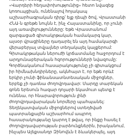
«Վարդերի հեղափոխությունից» հետո նվազեց
կոռուպցիան, ունենալով հոյակապ
աշխարհագրական դիրք՝ ելք դեպի ծով, Վրաստանի
ՀՆԱ-ն գրեթե նույնն է, ինչ Հայաստանինը, որ չունի
այդ առավելությունները: Եթե Վրաստանում
զարգացած գիտակրթական համակարգ կար,
այսօր վրացիները դադարել են այդ համակարգի
վերաբերյալ տվյալներ տեղակայել կայքերում:
Գիտակրթական ներուժի կրճատմանը հաջորդում է
արդյունաբերական հզորությունների նվազումը:
Գործնականում հասարակությունը չի գիտակցում
իր հիմնախնդիրները, ակնհայտ է, որ եթե որևէ
երկիր չունի ֆինանսատնտեսական միջոցներ,
երբեք չի դառնա ժողովրդավար: Մարդը տարեկան
գոնե երեսուն հազար դոլարի եկամուտ պետք է
ունենա, որ հնարավորություն լինի
ժողովրդավարական նորմերը պահպանել:
Տեղեկատվական միջոցներով ստեղծված
պատրանքային աշխարհում ապրող
հասարակությանը կարող է թվալ, որ ինքը հասել է
ժողովրդավարության բարձունքներին, իրականում,
ինչպես Ալեքսանդր Զինովևն է ձևակերպել, այդ