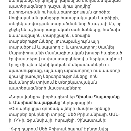
մարդկանց, մի կողմից դարձել են տեղեկատվական
պատերազմների դաշտ, մյուս կողմից՝
քարոզչության ու հակաքարոզչության գործիք:
Սոցիալական ցանցերը հասարակական կարծիքի,
տեղեկատվության տարածման նոր ձևաչափ են, որ
ջնջել են աշխարհագրական սահմանները, հաճախ
նաև՝ ազգային, տարիքային, սեռային
տարբերությունները, յուրաքանչյուրն այդ
տարածքում և սպառող է, և արտադրող: Սամվել
Մարտիրոսյանի մասնագիտական խոսքը հագեցած
էր փաստերով ու փաստարկներով և ներկայացնում
էր ոչ միայն տեխնիկական մանրամասներն ու
պատմությունը, այլև այդ արտադրողի ու սպառողի
վրա կիրառվող ներգործությունները, որն
էականորեն փոխում է տեղեկատվական
պատերազմների մասշտաբները:
«Նորավանքի» փորձագետներ
Դիանա Գալստյանը
և
Մարիամ Խալաթյանը
ներկայացրին
«Օտարերկրյա գործակալների մասին» օրենքի
տարբեր երկրների փորձը՝ Մեծ Բրիտանիայի, ԱՄՆ-
ի, ՌԴ-ի, Ֆրանսիայի, Իսրայելի, Չինաստանի:
19-րդ դարում Մեծ Բրիտանիայում է ընդունվել