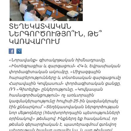
ՏԵՂԵԿԱՏՎԱԿԱՆ
ՆԵՐԳՈՐԾՈՒԹՅՈ՞ՒՆ, ԹԵ՞
ԿԱՌԱՎԱՐՈՒՄ
«Նորավանք» գիտակրթական հիմնադրամը,
«Ինտեգրացիա և զարգացում» ՀԿ-ն, Եվրասիական
փորձագիտական ակումբը, «Միջազգային
հարաբերությունները և տնտեսական զարգացումը
Հարավային Կովկասում» փորձագիտական ցանցը,
ՌԴ «Գիտելիք» ընկերությունը, «Կովկասյան
համագործակցություն» ոչ առևտրային
կազմակերպությունը հուլիսի 25-ին կազմակերպել
էին քննարկում՝ «Տեղեկատվական ներգործության
նոր մեթոդները (հետխորհրդային պետությունների
օրինակով)» թեմայով: Ինքներդ եք հասկանում, որ
թեման գերարդիական է, պատերազմում գտնվող
պետության համար առավել ևս, և այդ թեմայով