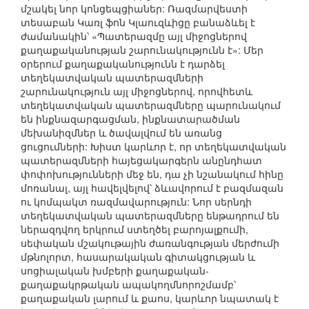
մշակել նոր կոնցեպցիաներ: Ռազմարվեստի
տեսաբան Կառլ ֆոն Կլաուզևիցը բանաձևել է
ժամանակին՝ «Պատերազմը այլ միջոցներով
քաղաքականության շարունակությունն է»: Մեր
օրերում քաղաքականությունն է դարձել
տեղեկատվական պատերազմների
շարունակություն այլ միջոցներով, որովհետև
տեղեկատվական պատերազմները պարունակում
են ինքնազարգացման, ինքնատարածման
մեխանիզմներ և ծավալվում են առանց
ցուցումների: Խիստ կարևոր է, որ տեղեկատվական
պատերազմների հայեցակարգերն անընդհատ
փոփոխությունների մեջ են, դա չի նշանակում հինը
մոռանալ, այլ հավելվելով՝ ձևավորում է բազմազան
ու կոմպակտ ռազմավարություն: Նոր սերնդի
տեղեկատվական պատերազմները ենթադրում են
ներազդվող երկրում ստեղծել բարոյալքումի,
սեփական մշակութային ժառանգության մերժումի
մթնոլորտ, հասարակական գիտակցության և
սոցիալական խմբերի քաղաքական-
քաղաքակրթական ապակողմնորոշմամբ՝
քաղաքական լարում և քաոս, կարևոր նպատակ է