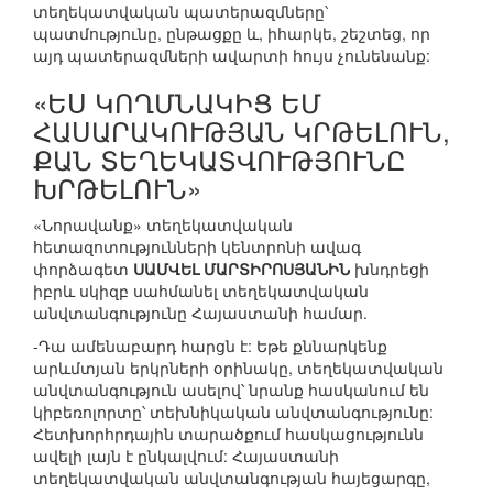
տեղեկատվական պատերազմները՝
պատմությունը, ընթացքը և, իհարկե, շեշտեց, որ
այդ պատերազմների ավարտի հույս չունենանք:
«ԵՍ ԿՈՂՄՆԱԿԻՑ ԵՄ
ՀԱՍԱՐԱԿՈՒԹՅԱՆ ԿՐԹԵԼՈՒՆ,
ՔԱՆ ՏԵՂԵԿԱՏՎՈՒԹՅՈՒՆԸ
ԽՐԹԵԼՈՒՆ»
«Նորավանք» տեղեկատվական
հետազոտությունների կենտրոնի ավագ
փորձագետ
ՍԱՄՎԵԼ ՄԱՐՏԻՐՈՍՅԱՆԻՆ
խնդրեցի
իբրև սկիզբ սահմանել տեղեկատվական
անվտանգությունը Հայաստանի համար.
-Դա ամենաբարդ հարցն է: Եթե քննարկենք
արևմտյան երկրների օրինակը, տեղեկատվական
անվտանգություն ասելով՝ նրանք հասկանում են
կիբեռոլորտը՝ տեխնիկական անվտանգությունը:
Հետխորհրդային տարածքում հասկացությունն
ավելի լայն է ընկալվում: Հայաստանի
տեղեկատվական անվտանգության հայեցարգը,