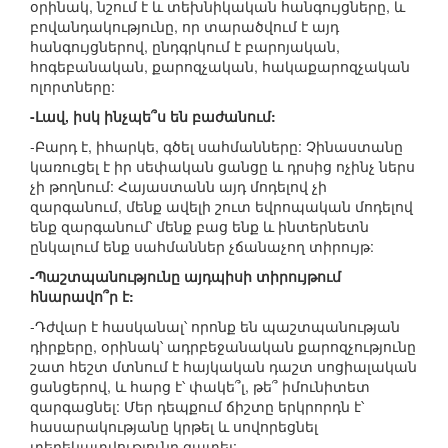
օրինակ, նշում է և տեխնիկական հանգույցները, և
բովանդակությունը, որ տարածվում է այդ
հանգույցներով, ընդգրկում է բարոյական,
հոգեբանական, քարոզչական, հակաքարոզչական
ոլորտները:
-Լավ, իսկ ինչպե՞ս են բաժանում:
-Բարդ է, իհարկե, գծել սահմանները: Չինաստանը
կառուցել է իր սեփական ցանցը և դրսից ոչինչ ներս
չի թողնում: Հայաստանն այդ մոդելով չի
զարգանում, մենք ավելի շուտ եվրոպական մոդելով
ենք զարգանում՝ մենք բաց ենք և ինտերնետն
ընկալում ենք սահմաններ չճանաչող տիրույթ:
-Պաշտպանությունը այդպիսի տիրույթում
հնարավո՞ր է:
-Դժվար է հասկանալ՝ որոնք են պաշտպանության
դիրքերը, օրինակ՝ ադրբեջանական քարոզչությունը
շատ հեշտ մտնում է հայկական դաշտ սոցիալական
ցանցերով, և հարց է՝ փակե՞լ, թե՞ իմունիտետ
զարգացնել: Մեր դեպքում ճիշտը երկրորդն է՝
հասարակությանը կրթել և սովորեցնել
տեղեկատվությունը զատել: