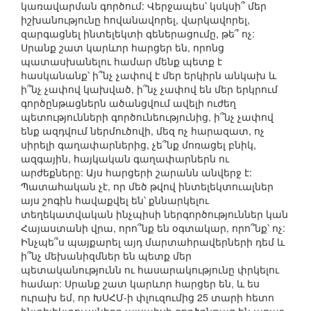
կառավարման գործում: Վերջապես՝ կսկսի՞ մեր
իշխանությունը հովանավորել, վարկավորել,
զարգացնել ինտելեկտի գեներացումը, թե՞ ոչ:
Սրանք շատ կարևոր հարցեր են, որոնց
պատասխանելու համար մենք պետք է
հասկանանք՝ ի՞նչ չափով է մեր երկիրն անկախ և
ի՞նչ չափով կախված, ի՞նչ չափով են մեր երկրում
գործընթացներն ածանցվում ավելի ուժեղ
պետությունների գործունեությունից, ի՞նչ չափով
ենք ազդվում ներմուծովի, մեզ ոչ հարազատ, ոչ
սիրելի գաղափարներից, չե՞նք մոռացել բնիկ,
ազգային, հայկական գաղափարներն ու
արժեքները: Այս հարցերի շարանն անվերջ է:
Պատահական չէ, որ մեծ թվով ինտելեկտուալներ
այս շոգին հավաքվել են՝ քննարկելու
տեղեկատվական ինչպիսի ներգործություններ կան
Հայաստանի վրա, որո՞նք են օգտակար, որո՞նք՝ ոչ:
Ինչպե՞ս պայքարել այդ մարտահրավերների դեմ և
ի՞նչ մեխանիզմներ են պետք մեր
պետականությունն ու հասարակությունը փրկելու
համար: Սրանք շատ կարևոր հարցեր են, և ես
ուրախ եմ, որ ԽՍՀՄ-ի փլուզումից 25 տարի հետո