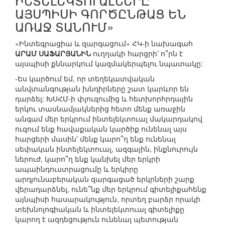
ԻՆՏԵԼԵԿՏՈՒԱԼՆԵՐԸ
ԱՅՍՊԻՍԻ ԳՈՐԾԸՆԹԱՑ ԵՆ
ԱՌԱՋ ՏԱՆՈՒՄ»
«Ինտեգրացիա և զարգացում» ՀԿ-ի նախագահ
ԱՐԱՄ ՍԱՖԱՐՅԱՆԻՆ
ուղղակի հարցրի՝ ո՞րն է
այսպիսի քննարկում կազմակերպելու նպատակը:
-Ես կարծում եմ, որ տեղեկատվական
անվտանգության խնդիրները շատ կարևոր են
դարձել: ԽՍՀՄ-ի փլուզումից և հետխորհրդային
երկու տասնամյակներից հետո մենք առաջին
անգամ մեր երկրում ինտելեկտուալ մակարդակով
ուզում ենք հավաքական կարծիք ունենալ այս
հարցերի մասին՝ մենք կարո՞ղ ենք ունենալ
սեփական ինտելեկտուալ, ազգային, ինքնուրույն
ներուժ, կարո՞ղ ենք կանխել մեր երկրի
ապաինդուստրացումը և երկիրը
արդյունաբերական զարգացած երկրների շարք
վերադարձնել, ունե՞նք մեր երկրում գիտելիքահենք
այնպիսի հասարակություն, որտեղ բարձր որակի
տեխնոլոգիական և ինտելեկտուալ գիտելիքը
կարող է ազդեցություն ունենալ պետության