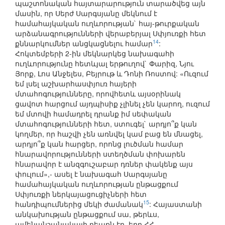
պաշտոնական հայտարարություն տարածվեց այն
մասին, որ Սերժ Սարգսյանը մեկնում է
համահայկական ուղևորության` հայ-թուրքական
արձանագրությունների վերաբերյալ Սփյուռքի հետ
14
քննարկումներ անցկացնելու համար
:
Հոկտեմբերի 2-ին մեկնարկեց նախագահի
ուղևորությունը հետևյալ երթուղով` Փարիզ, Նյու
Յորք, Լոս Անջելես, Բեյրութ և Դոնի Ռոստով: «Ուզում
եմ լսել աշխարհասփյուռ հայերի
մտահոգությունները, որովհետև այսօրինակ
ցավոտ հարցում այդպիսիք չլինել չեն կարող, ուզում
եմ մտովի համադրել դրանք իմ սեփական
մտահոգությունների հետ, ստուգել` արդյո՞ք կան
կողմեր, որ հաշվի չեն առնվել կամ բաց են մնացել,
արդյո՞ք կան հարցեր, որոնց լուծման համար
հնարավորությունների ստեղծման փոխարեն
հնարավոր է անզգուշաբար դռներ փակենք այս
փուլում»,- ասել է նախագահ Սարգսյանը
համահայկական ուղևորության ընթացքում
Սփյուռքի ներկայացուցիչների հետ
15
հանդիպումներից մեկի ժամանակ
: Հայաստանի
անկախության ընթացքում սա, թերևս,
ամենանշանակալի դեպքն էր, երբ ՀՀ