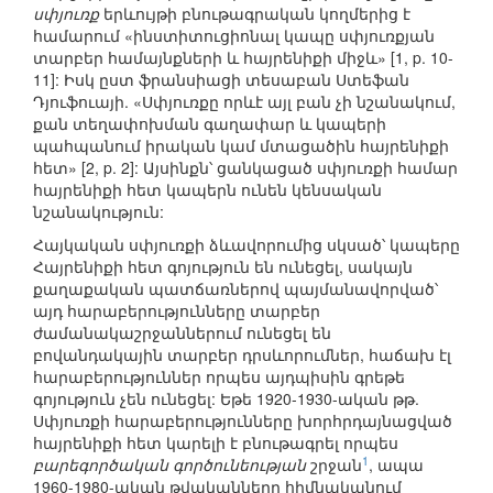
սփյուռք
երևույթի բնութագրական կողմերից է
համարում «ինստիտուցիոնալ կապը սփյուռքյան
տարբեր համայնքների և հայրենիքի միջև» [1, p. 10-
11]: Իսկ ըստ ֆրանսիացի տեսաբան Ստեֆան
Դյուֆուայի. «Սփյուռքը որևէ այլ բան չի նշանակում,
քան տեղափոխման գաղափար և կապերի
պահպանում իրական կամ մտացածին հայրենիքի
հետ» [2, p. 2]: Այսինքն՝ ցանկացած սփյուռքի համար
հայրենիքի հետ կապերն ունեն կենսական
նշանակություն:
Հայկական սփյուռքի ձևավորումից սկսած՝ կապերը
Հայրենիքի հետ գոյություն են ունեցել, սակայն
քաղաքական պատճառներով պայմանավորված՝
այդ հարաբերությունները տարբեր
ժամանակաշրջաններում ունեցել են
բովանդակային տարբեր դրսևորումներ, հաճախ էլ
հարաբերություններ որպես այդպիսին գրեթե
գոյություն չեն ունեցել: Եթե 1920-1930-ական թթ.
Սփյուռքի հարաբերությունները խորհրդայնացված
հայրենիքի հետ կարելի է բնութագրել որպես
1
բարեգործական գործունեության
շրջան
, ապա
1960-1980-ական թվականները հիմնականում