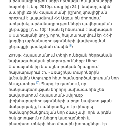
արձանագրությունների հետագա ճակատագիրը
հայտնի է, երբ 2010թ. ապրիլի 24-ի նախօրյակին`
ապրիլի 22-ին Հայաստանի իշխող կոալիցիան
որոշում է կայացնում ՀՀ Ազգային ժողովում
առկախել արձանագրությունների վավերացման
ընթացքը [7, с. 13]: Դրան էլ հետևում է նախագահ
Ս.Սարգսյանի կոչը, որով հայտարարվում էր ՀՀ-ի
կողմից արձանագրությունների վավերացման
16
ընթացքի կասեցման մասին
։
2013թ. Հայաստանում տեղի ունեցան հերթական
նախագահական ընտրությունները: Սերժ
Սարգսյանն իր նախընտրական ծրագրում
հայտարարում էր. «Առաջիկա տարիներին
կմշակվեն Սփյուռքի հետ համագործակցության նոր
17
ձևաչափեր»
: Պարզ էր դառնում, որ
հանրապետության երրորդ նախագահին չեն
բավարարում Հայաստան-Սփյուռք
փոխհարաբերությունների արդյունավետության
մակարդակը, և անհրաժեշտ էր փնտրել
համագործակցության նոր ձևաչափ, որն արդեն
իսկ գոյություն ունեցող կառույցների և
ինստիտուտների հետ միասին խորացնելու էր