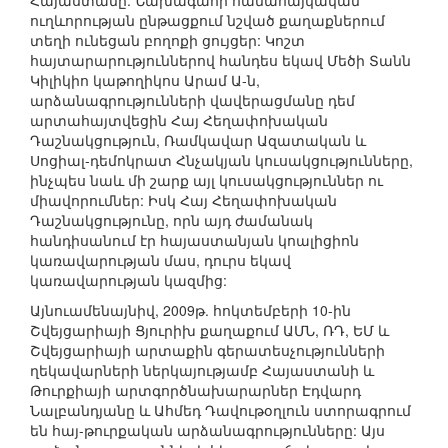
Հայաստանը: Նախագահի համահայկական
ուղևորության ընթացքում նշված քաղաքներում
տեղի ունեցան բողոքի ցույցեր: Կոշտ
հայտարարություններով հանդես եկավ Մեծի Տանն
Կիլիկիո կաթողիկոս Արամ Ա-ն,
արձանագրությունների վավերացմանը դեմ
արտահայտվեցին Հայ Հեղափոխական
Դաշնակցություն, Ռամկավար Ազատական և
Սոցիալ-դեմոկրատ Հնչակյան կուսակցությունները,
ինչպես նաև մի շարք այլ կուսակցություններ ու
միավորումներ: Իսկ Հայ Հեղափոխական
Դաշնակցությունը, որն այդ ժամանակ
հանդիսանում էր հայաստանյան կոալիցիոն
կառավարության մաս, դուրս եկավ
կառավարության կազմից:
Այնուամենայնիվ, 2009թ. հոկտեմբերի 10-ին
Շվեյցարիայի Ցյուրիխ քաղաքում ԱՄՆ, ՌԴ, ԵՄ և
Շվեյցարիայի արտաքին գերատեսչությունների
ղեկավարների ներկայությամբ Հայաստանի և
Թուրքիայի արտգործնախարարներ Էդվարդ
Նալբանդյանը և Ահմեդ Դավութօղլուն ստորագրում
են հայ-թուրքական արձանագրությունները: Այս