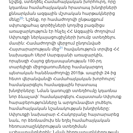
նշվեց, ստեղծել Համահայկական խորհուրդ, որը
կդառնա համահայկական հրատապ խնդիրների
քննարկման ազգային մշտական հարթակներից
20
մեկը
: Նշենք, որ համաժողովի ընթացքում
սփյուռքահայ գործիչների կողմից բազմիցս
առաջարկություն էր հնչել ՀՀ Ազգային ժողովում
Սփյուռքի ներկայացուցիչների խումբ ստեղծելու
մասին: Համաժողովի վերջում ընդունված
21
Հայտարարության մեջ
հավանություն տրվեց ՀՀ
նախագահ Սերժ Սարգսյանի առաջարկին,
որպեսզի Հայոց ցեղասպանության 100-րդ
տարելիցի միջոցառումները համակարգող
պետական հանձնաժողովը 2015թ. ապրիլի 24-ից
հետո վերանվանվի Համահայկական խորհուրդ՝
համակարգելու համազգային հրատապ
խնդիրները: Նման կառույցի ստեղծումը կդառնա
նոր ձևաչափ՝ համակարգելու Հայաստան-Սփյուռք
հարաբերությունները և արդյունավետ լուծելու
համահայկական նշանակության խնդիրները:
Սփյուռքի նախարար Հ.Հակոբյանը հայտարարեց
նաև, որ ձեռնամուխ են եղել համահայկական
հեռուստաընկերության ստեղծման
աշխատանքներին: Նման հեռուստաընկերության