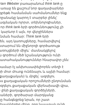
riam Webster
բառարանում
think tank
-ը
ր առաջ են քաշում նոր գաղափարներ
 գրեթե համանման սահմանումներ ենք
ջանակը կարող է տարբեր լինել՝
ազմական ոլորտ, տեխնոլոգիաներ,
 որ
think tank
-երի գործունեությունը չի
արևոր է այն, որ վերջիններս
ունման համար:
Think tank
-երի
են, այդ կառույցները, համարվելով
արում են միջնորդի գործառույթ
ռույցների միջև` մասնակցելով
ործում մեծ նշանակություն ունի
մ պատահականություններ հնարավոր չեն:
 համար էլ անխուսափելիորեն տեղի է
ի մոտ մուտք ունենալու և այլնի համար:
քաղաքական) և մրցել` ազդելու
պես քաղաքական որոշումների ընդունման
ազդելու քաղաքական վերնախավի վրա,
 լինի քաղաքական գործիչների,
յաների, գործարար մարդկանց
ը հանգեցրեց նրան, որ շատ
եսակներից մեկը, որը նպատակ ունի