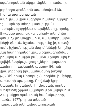
ահպանողական սկզբունքների համար):
րծողություններն ապահովում են,
երի վրա ազդեցության
նության վրա ազդելու համար: Այդպիսի
երը, կարևոր տեղեկատվության
բբիզմ», «լոբբինգ» տերմինները, որոնք
միջանցք բառից): «Լոբբիզմ» տերմինը
մ՝ ոչ թե Անգլիայում, այլ Ամերիկայում,
րի գնում» նշանակությունը [8, с. 649]:
տում է իշխանության մարմինների կողմից
որմալ հաղորդակցության օգտագործման
րդակով առաջին բանաձևն ընդունվել է
անցվեին Ներկայացուցիչների պալատի
գավորող դաշնային ակտը» [9], իսկ
ի վրա լոբբինգ իրականացնող խոշոր
, «Ջեներալ Մոթորսը»), բիզնես խմբերը,
 առևտրի պալատը, Բիզնեսի կլոր
կական, հրեական, հունական, որոնք
y subsystem
) շրջանակներում ձևավորվում
րձ աջակցության փակ համակարգեր,
դեռևս 1977թ. լույս տեսած
 քաղաքական անհավասարության