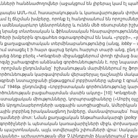
նների հանձնաժողովներ (աջակցում են լիբերալ կամ էլ պ
կապես ԱՄՆ-ում, հասարակության և կառավարության փոխգո
ամ էլ ճնշման խմբերը, որոնք էլ հանդիսանում են որոշումն
ենակարևոր կենտրոնները և ունեն մեծ ռեսուրսներ իշխա
նել նրանց տնտեսական և ֆինանսական հնարավորությունն
երի խմբերին զուգահեռ օգտագործվում են նաև «լոբբի», «լո
ն քաղաքագիտական տերմինաբանությունից (անգլ.
lobby
– 
տացել է ի հայտ գալուց երկու հարյուր տարի անց, ընդ որու
կսեց ձեռք բերել «Կոնգրեսի միջանցքներում փողի դիմաց ձայնե
բիզմը շահագրգիռ անձնանց գործունեությունն է, որը նպաս
որոշման ընդունմանը` իշխանության մարմիններում ոչ ֆ
ործունեության կարգավորման վերաբերյալ դաշնային մակա
Կոնգրեսի նստաշրջանի ընթացքում լոբբիստները պետք է գր
՝ 1946թ. ընդունվեց «Լոբբիստական գործունեությունը կար
ործունեության բացահայտման մասին ակտը» [10]: Կոնգրես
ստակցական միությունները, կորպորացիաները («Մոբիլ օյլը»
են Արդյունաբերողների ազգային ասոցիացիան, Ամերիկյան
ային լոբբինգ իրականացնող խմբերը, մասնավորապես` հայ
անդամների մոտ: Նման քաղաքական ենթահամակարգի (
polic
 գործիչների և պետական կառավարիչների միջև փոխադա
այն պաշտոնական, այլև ստվերային շփումների վրա: Սակայն 
ուկաներ» աշխատության մեջ Չ.Լինդբլոմը ձևակերպում է