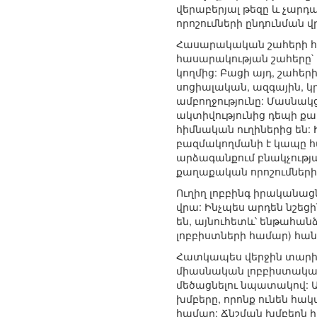
վերաբերյալ թեզը և չար
որոշումների ընդունման վ
Հասարակական շահերի հե
հասարակության շահերը` 
կողմից: Բացի այդ, շահե
սոցիալական, ազգային, կ
ամբողջությունը: Մասնակ
ակտիվությունից դեպի ք
հիմնական ուղիներից են: 
բազմակողմանի է կապը հ
արձագանքում բնակչությա
քաղաքական որոշումների
Ուղիղ լոբբինգ իրականացն
վրա: Ինչպես արդեն նշեց
են, այնուհետև՝ ենթահան
լոբբիստների համար) հա
Հատկապես վերջին տարինե
միասնական լոբբիստական 
մեծացնելու նպատակով: Այ
խմբերը, որոնք ունեն հա
համար: Ճնշման խմբերն ի