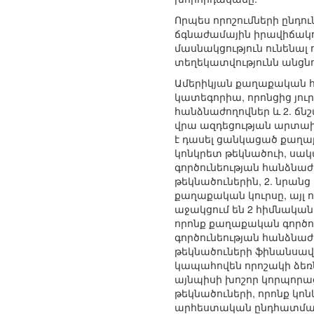
Որպես որոշումների ընդու
ճգնաժամային իրավիճակում
մասնակցություն ունենալ 
տեղեկատվությունն անցնում 
Ամերիկյան քաղաքական 
կատեգորիա, որոնցից յու
հանձնաժողովներ և 2. ճնշմ
վրա ազդեցության արտախ
է դասել ցանկացած քաղաք
կոնկրետ թեկնածուի, սակ
գործունեության հանձնաժո
թեկնածուներին, 2. նրան
քաղաքական կուրսը, այլ ո
աջակցում են 2 հիմնական 
որոնք քաղաքական գործո
գործունեության հանձնաժո
թեկնածուների ֆինանսավո
կապահովեն որոշակի ձեռն
այնպիսի խոշոր կորպորացիա
թեկնածուների, որոնք կո
արհեստական ընդհատման 