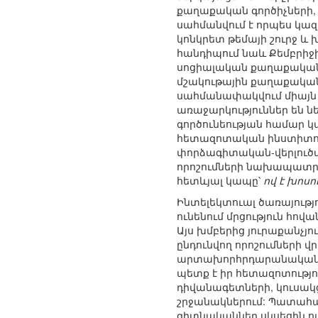
քաղաքական գործիչների, 
սահմանվում է որպես կազ
կոնկրետ թեմայի շուրջ և 
հանդիպում նաև Քեմբրիջի
սոցիալական քաղաքականո
մշակութային քաղաքականու
սահմանափակվում միայն ն
առաջարկություններ են ն
գործունեության համար կա
հետազոտական ինստիտուտ
փորձագիտական-վերլուծակ
որոշումների նախապատրա
հետևյալ կապը՝
ով է խոսու
Ինտելեկտուալ ծառայությո
ունենում մրցություն հով
Այս խմբերից յուրաքանչյ
ընդունվող որոշումների 
արտախորհրդարանական ազ
պետք է իր հետազոտությո
դիվանագետների, կուսակ
շրջանակներում: Պատահակ
գիտնականներ սկսեցին ու