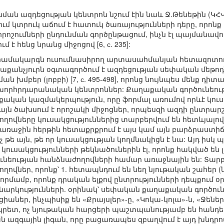
նման ազդեցության կենտրոն նշում էին նաև Ջ.Թենեթին (Կ
 կտրուկ աճում է հատուկ ծառայությունների դերը, որոնք է
որոշումների ընդունման գործընթացում, ինչն էլ պայմանավ
է հենց նրանց միջոցով [6, с. 235]:
համակարգն ուսումնասիրող արտասահմանյան հետազոտող
րաքանչյուրն օգտագործում է ազդեցության սեփական մեթոդ
ան խմբեր (լոբբի) [7, с. 495-498], որոնց նույնպես մենք դի
որհրդարանական կենտրոններ: Քաղաքական գործունեությ
ական կազմակերպություն, որը ֆորմալ առումով որևէ կուսա
այն ծախսում է որոշակի միջոցներ, որպեսզի ազդի ընտրա
ղովները կուսակցություններից տարբերվում են հետևյալով.
ց առաջին հերթին հետաքրքրում է այս կամ այն բարձրաստ
չ թե այն, թե որ կուսակցության կողմնակիցն է նա: Այդ ի
կուսակցությունների թեկնածուներին էլ, որոնք հակված են
ւնեության հանձնաժողովների համար առաջնային են: Տար
ղովներ, որոնք՝ 1. հետապնդում են նեղ նյութական շահեր 
րմամբ, որոնք դրական ելքով ընտրությունների դեպքում 
արկությունների. օրինակ՝ սեփական քաղաքական գործուն
ներ, ինչպիսիք են «Քրայսլեր»-ը, «Կոկա-կոլա»-ն, «Ջեներալ
նկրետ, ոչ նյութական հարցերի պաշտպանությամբ են հանդես
ազգային լիգան, որը բացառապես զբաղվում է այդ խնդր