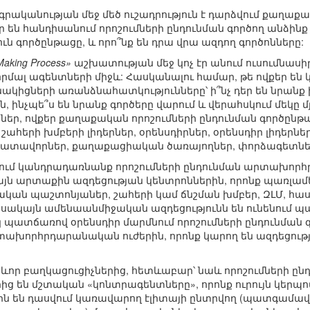
ականության մեջ մեծ ուշադրություն է դարձվում քաղաքա
 են հանդիսանում որոշումների ընդունման գործող անձինք 
ուն գործընթացը, և որո՞նք են դրա վրա ազդող գործոնները:
Making Process»
աշխատության մեջ կոչ էր անում ուսումնասիր
ֆորմալ ագենտների միջև: Հասկանալու համար, թե ովքեր են
կիցների առանձնահատկությունները՝ ի՞նչ դեր են նրանք խա
ն, ինչպե՞ս են նրանք գործերը վարում և վերահսկում մեկը մ
եր, ովքեր քաղաքական որոշումների ընդունման գործընթ
շահերի խմբերի լիդերներ, օրենսդիրներ, օրենսդիր լիդերն
դատավորներ, քաղաքացիական ծառայողներ, փորձագետներ և բ
րում կանդրադառնանք որոշումների ընդունման արտախոր
 այն արտաքին ազդեցության կենտրոններին, որոնք պառլամ
տական պաշտոնյաներ, շահերի կամ ճնշման խմբեր, ԶԼՄ, հ
ակայն ամենաանմիջական ազդեցությունն են ունենում պա
սկ պատճառով օրենսդիր մարմնում որոշումների ընդունման 
տախորհրդարանական ուժերին, որոնք կարող են ազդեցությ
ևոր բաղկացուցիչներից, հետևաբար՝ նաև որոշումների
ից են մշտական «կոնտրագենտները», որոնք ուրույն կերպո
քին են դասվում կառավարող էլիտայի ընտրվող (պատգամա