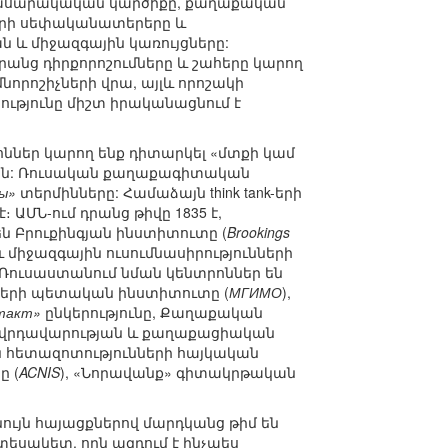
 հասարակական կարծիքը, քաղաքական
ների սեփականատերերը և
և միջազգային կառույցները:
անց դիրքորոշումները և շահերը կարող
որոշիչների վրա, այլև որոշակի
ությունը միշտ իրականացնում է
ններ կարող ենք դիտարկել «մտքի կամ
ունեն: Ռուսական քաղաքագիտական
ы»
տերմինները: Համաձայն think tank-երի
է։ ԱՄՆ-ում դրանց թիվը 1835 է,
են Բրուքինգյան ինստիտուտը (
Brookings
 միջազգային ուսումնասիրությունների
 Ռուսաստանում նման կենտրոններ են
նների պետական ինստիտուտը (
МГИМО
),
такт»
ընկերությունը, Քաղաքական
ղովրդավարության և քաղաքացիական
 հետազոտությունների հայկական
ը (
ACNIS
), «Նորավանք» գիտակրթական
 նույն հայացքներով մարդկանց թիմ են
տեսակետ, որն ազդում է ինչպես