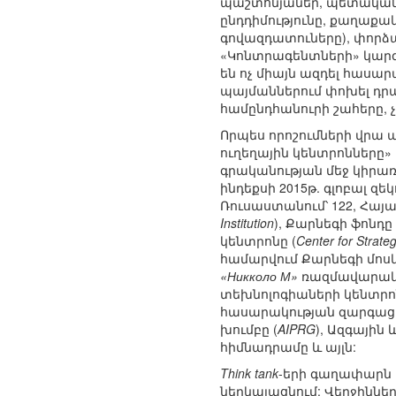
պաշտոնյաներ, պետական 
ընդդիմությունը, քաղաքա
գովազդատուները), փորձ
«Կոնտրագենտների» կարգ
են ոչ միայն ազդել հասա
պայմաններում փոխել դրա
համընդհանուրի շահերը, 
Որպես որոշումների վրա
ուղեղային կենտրոնները» 
գրականության մեջ կիրառ
ինդեքսի 2015թ. գլոբալ զեկ
Ռուսաստանում՝ 122, Հայա
Institution
), Քարնեգի ֆոնդը 
կենտրոնը (
Center for Strateg
համարվում Քարնեգի մոսկ
«Никколо М»
ռազմավարակա
տեխնոլոգիաների կենտրո
հասարակության զարգացմ
խումբը (
AIPRG
), Ազգային
հիմնադրամը և այլն:
Think tank
-երի գաղափարն 
ներկայացնում: Վերջիններ