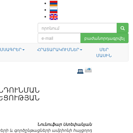
բաժանորդագրվել
ՄՍԱԳՐԵՐ
ՀՐԱՏԱՐԱԿՈՒՄՆԵՐ
ՄԵՐ
ՄԱՍԻՆ
ՆԴՈՒՆՄԱՆ
ԵՑՈՒԹՅԱՆ
Նունուֆար Ստեփանյան
րի և գործընթացների ամբիոնի հայցորդ