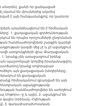
ՀՎ տնօրեն), քանի որ ցանկացած
լ սկսում են մյուսներից ակտիվ
որված է այն հանգամանքով, որ կարևոր
ներն առանձնացնում են 2 հիմնական
ները` 1. քաղաքական գործունեության
տարկում են որպես որոշումների ընդունման
ան հանձնաժողովների շարքին կարելի
կցության կազմի մեջ չէ և չի աջակցում
րշավի արդյունքների վրա: Քաղաքական
 1. նրանք չեն առաջադրում իրենց
իճան պաշտոնյայի կողմից իրականացվող
սկ պատճառով նրանք սովորաբար
 լուծելու այն քաղաքական խնդիրները,
բերակում են քաղաքական
(նրանք հիմնականում զբաղված են այն
օրենսդրական աջակցությամբ
եության հանձնաժողովներ են ստեղծում
 Մոթորս»-ը և այլն), 2. աջակցում են
 գալիս (օրինակ, Հղիության
ով), 3. գաղափարախոսական