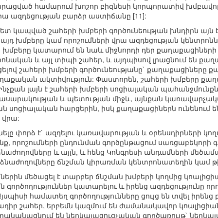
դարացված համարում խոշոր բիզնեսի կորպորատիվ խմբավո
րա ազդեցության բարձր աստիճանը [11]:
տ կապված շահերի խմբերի գործունեության խնդիրն այն է
այդ խմբերը կամ որոշումների վրա ազդեցության կենտրոն
րի խմբերը կատարում են նաև միջնորդի դեր քաղաքացիների
րոնական և այլ տիպի շահեր, և այդպիսով լրացնում են ք
ցելով շահերի խմբերի գործունեությանը` քաղաքացիները ք
աղաքական ակտիվություն: Փաստորեն, շահերի խմբերը ք
Ինչքան լայն է շահերի խմբերի սոցիալական պահանջմունքն
ասարակության և պետության միջև, այնքան կառավարչակ
ն սոցիալական հարցերին, իսկ քաղաքացիներն ունենում են 
 վրա:
ելը փորձ է` ազդելու կառավարության և օրենսդիրների կող
ինք, որոշումների ընդունման գործընթացում սառցաբեկոր
ձնաժողովները և այլն, և հենց Կոնգրեսի անդամների մեծամ
նձնաժողովները ճնշման կիրառման կենտրոնատեղին կամ թ
րին մեծացել է տարբեր ճնշման խմբերի կողմից կոալիցիա
գործողություններ կատարելու և իրենց ազդեցությունը որ
սպիսի համատեղ գործողությունները ցույց են տվել իրենց 
կադիր շահեր, երբեմն կազմում են ժամանակավոր կոալիցի
րականացնում են ներկայացուցչական գործառույթ` ներկայ