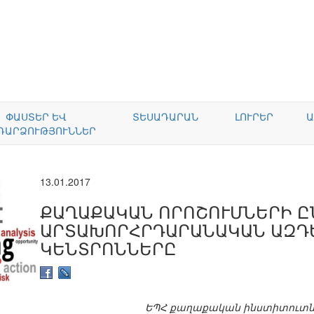
ՓԱՍՏԵՐ ԵՎ
ՏԵՍԱԴԱՐԱՆ
ԼՈՒՐԵՐ
Ա
ԴԱՐՁՈՒԹՅՈՒՆՆԵՐ
13.01.2017
ՔԱՂԱՔԱԿԱՆ ՈՐՈՇՈՒՄՆԵՐԻ Ը
ԱՐՏԱԽՈՐՀՐԴԱՐԱՆԱԿԱՆ ԱԶԴ
ԿԵՆՏՐՈՆՆԵՐԸ
ԵՊՀ քաղաքական ինստիտուտնե