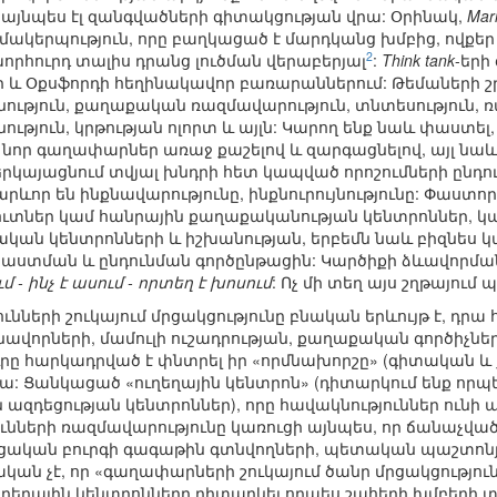
այնպես էլ զանգվածների գիտակցության վրա: Օրինակ,
Mar
մակերպություն, որը բաղկացած է մարդկանց խմբից, ովքե
2
խորհուրդ տալիս դրանց լուծման վերաբերյալ
:
Think tank
-երի
 և Օքսֆորդի հեղինակավոր բառարաններում: Թեմաների շր
ւթյուն, քաղաքական ռազմավարություն, տնտեսություն, ռ
թյուն, կրթության ոլորտ և այլն: Կարող ենք նաև փաստել,
որ գաղափարներ առաջ քաշելով և զարգացնելով, այլ նաև կ
երկայացնում տվյալ խնդրի հետ կապված որոշումների ընդ
րևոր են ինքնավարությունը, ինքնուրույնությունը: Փաստոր
ներ կամ հանրային քաղաքականության կենտրոններ, կատ
ան կենտրոնների և իշխանության, երբեմն նաև բիզնես կա
ստման և ընդունման գործընթացին: Կարծիքի ձևավորման գ
մ - ինչ է ասում - որտեղ է խոսում
: Ոչ մի տեղ այս շղթայու
ւնների շուկայում մրցակցությունը բնական երևույթ է, դրա
անավորների, մամուլի ուշադրության, քաղաքական գործիչներ
ուրը հարկադրված է փնտրել իր «որմնախորշը» (գիտական և 
վրա: Ցանկացած «ուղեղային կենտրոն» (դիտարկում ենք որ
դեցության կենտրոններ), որը հավակնություններ ունի 
ւնների ռազմավարությունը կառուցի այնպես, որ ճանաչված
ցական բուրգի գագաթին գտնվողների, պետական պաշտոն
ան չէ, որ «գաղափարների շուկայում ծանր մրցակցություն
ղեղային կենտրոնները դիտարկել որպես շահերի խմբերի տ