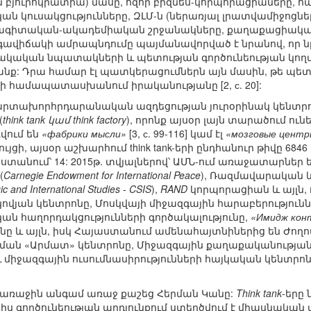
բյուրոկրատիա) մասը, հզոր բիզնես-կորպորացիաները,
կան կուսակցությունները, ԶԼՄ-ն (ներառյալ լրատվամիջոց
ագիտական-ակադեմիական շրջանակները, քաղաքացիական 
ավիճակի ամրապնդումը պայմանավորված է նրանով, որ նր
րակական նպատակների և պետության գործունեության կողմն
նք: Դրա համար էլ պատկերացումներն այն մասին, թե պետ
չի համապատասխանում իրականությանը [2, с. 20]:
 արտախորհրդարանական ազդեցության յուրօրինակ կենտրո
(
think tank կամ think factory
), որոնք այսօր լայն տարածում 
վում են
«фабрики мысли»
[3, с. 99-116] կամ էլ
«мозговые центр
ույցի, այսօր աշխարհում think tank-երի ընդհանուր թիվը 6846 
ստանում՝ 14: 2015թ. տվյալներով՝ ԱՄՆ-ում առաջատարներ 
(
Carnegie Endowment for International Peace
), Ռազմավարական և
ic and International Studies - CSIS
),
RAND
կորպորացիան և այլն,
ովյան կենտրոնը, Մոսկվայի միջազգային հարաբերությու
ն հաղորդակցությունների գործակալությունը,
«Имидж кон
նը և այլն, իսկ Հայաստանում ամենահայտնիներից են Ժո
ան «Արմատ» կենտրոնը, Միջազգային քաղաքականության
 և միջազգային ուսումնասիրությունների հայկական կենտրոն
առաջին անգամ առաջ քաշեց Հերման Կանը:
Think tank
-երը
իս գործունեության արդյունքում ստեղծվում է միասնական 