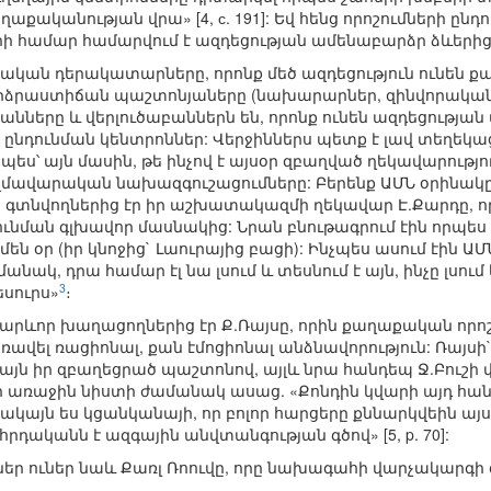
ականության վրա» [4, с. 191]: Եվ հենց որոշումների ընդ
րի համար համարվում է ազդեցության ամենաբարձր ձևերից
կան դերակատարները, որոնք մեծ ազդեցություն ունեն ք
արձրաստիճան պաշտոնյաները (նախարարներ, զինվորականն
նները և վերլուծաբաններն են, որոնք ունեն ազդեցության 
ընդունման կենտրոններ: Վերջիններս պետք է լավ տեղեկաց
ս՝ այն մասին, թե ինչով է այսօր զբաղված ղեկավարությունը
ավարական նախազգուշացումները: Բերենք ԱՄՆ օրինակը
տ գտնվողներից էր իր աշխատակազմի ղեկավար Է.Քարդը, որ
ունման գլխավոր մասնակից: Նրան բնութագրում էին որպես 
են օր (իր կնոջից` Լաուրայից բացի): Ինչպես ասում էին
նակ, դրա համար էլ նա լսում և տեսնում է այն, ինչը լսու
3
սուրս»
։
արևոր խաղացողներից էր Ք.Ռայսը, որին քաղաքական որո
առավել ռացիոնալ, քան էմոցիոնալ անձնավորություն: Ռայս
այն իր զբաղեցրած պաշտոնով, այլև նրա հանդեպ Ջ.Բուշի 
առաջին նիստի ժամանակ ասաց. «Քոնդին կվարի այդ հանդի
կայն ես կցանկանայի, որ բոլոր հարցերը քննարկվեին այս
հրդականն է ազգային անվտանգության գծով» [5, p. 70]:
րներ ուներ նաև Քառլ Ռոուվը, որը նախագահի վարչակարգի