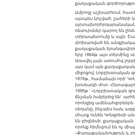
քաղաքական գործողությու
Ամբողջ աշխարհում, հատ
այսպես կոչված, շահերի կ
արտախորհրդարանական ամ
ռեսուրսներ կարող են լի
տիրապետումը և այլն: Շահ
փոխառված են անգլիակա
քաղաքական երանգավորում ս
երբ 1864թ. այս տերմինը ս
Առավել լայն առումով լոբ
այս կամ այն քաղաքական 
միջոցով: Լոբբիստական գ
1876թ., համաձայն որի՝ 
խոսնակի մոտ: Հետագայում
1995թ.՝ «Լոբբիստական գ
ճնշման խմբերից են` արհե
որոնցից ամենահզորներն 
սեղանը, ինչպես նաև ազգ
մուտք ունեն Կոնգրեսի 
են բիզնեսի, քաղաքական
որոնք հիմնվում են ոչ մի
«Քաղաքականություն և շ