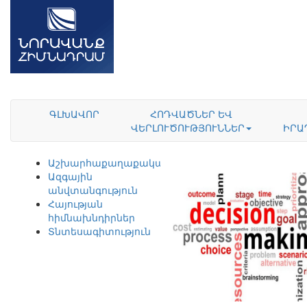
ԳԼԽԱՎՈՐ
ՀՈԴՎԱԾՆԵՐ ԵՎ
ՎԵՐԼՈՒԾՈՒԹՅՈՒՆՆԵՐ
ԻՐԱ
Աշխարհաքաղաքականություն
Ազգային
անվտանգություն
Հայության
հիմնախնդիրներ
Տնտեսագիտություն