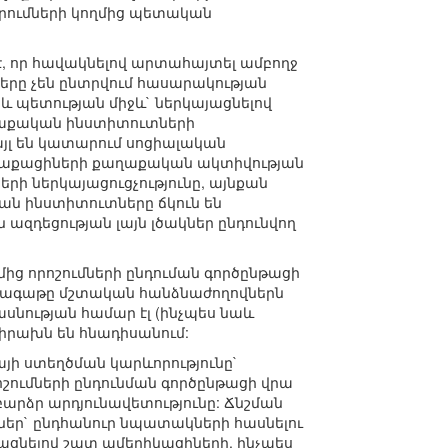
րումների կողմից պետական
, որ հավակնելով արտահայտել ամբողջ
ները չեն ընտրվում հասարակության
 և պետության միջև` ներկայացնելով
աղաքական ինստիտուտների
այլ են կատարում սոցիալական
աղաքացիների քաղաքական ակտիվության
երի ներկայացուցչությունը, այնքան
ան ինստիտուտները ճկուն են
ազդեցության լայն լծակներ ընդունվող
մից որոշումների ընդուման գործընթացի
ի գագաթը մշտական հանձնաժողովներն
ասնության համար էլ (ինչպես նաև
իրախն են հնադիսանում:
յի ստեղծման կարևորությունը`
ոշումների ընդունման գործընթացի վրա
բարձր արդյունավետությունը: Ճնշման
աներ` ընդհանուր նպատակների հասնելու
ացնելով շատ ամերիկացիների, ինչպես