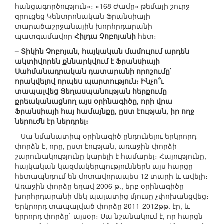
հանցագործություն»։ «168 Ժամը» թեմայի շուրջ
զրուցեց Կենտրոնական Ֆրանսիայի
տարածաշրջանային խորհրդարանի
պատգամավոր
Հիլդա Չոբոյանի
հետ։
– Տիկին Չոբոյան, հայկական մամուլում արդեն
ակտիվորեն քննարկվում է Ֆրանսիայի
Սահմանադրական դատարանի որոշումը`
որակվելով որպես պարտություն։ Ինչո՞ւ
տապալվեց Ցեղասպանության հերքումը
քրեականացնող այս օրինագիծը, որի վրա
Ֆրանսիայի հայ համայնքը, ըստ էության, իր ողջ
ներուժն էր ներդրել։
– Սա նմանատիպ օրինագիծ ընդունելու երկրորդ
փորձն է, որը, ըստ էության, առաջին փորձի
շարունակությունը կարելի է համարել։ Հայությունը,
հայկական կազմակերպություններն այս հարցը
հետապնդում են մոտավորապես 12 տարի և ավելի։
Առաջին փորձը եղավ 2006 թ., երբ օրինագիծը
խորհրդարանի մեկ պալատից մյուսը չփոխանցվեց։
Երկրորդ տապալված փորձը 2011-2012թթ. էր, և
երրորդ փորձը` այսօր։ Սա նշանակում է, որ հարցն