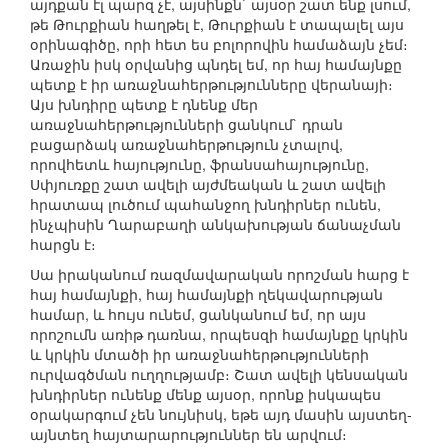
այդքան էլ պարզ չէ, այսինքն` այսօր շատ ենք լսում,
թե Թուրքիան հաղթել է, Թուրքիան է տապալել այս
օրինագիծը, որի հետ ես բոլորովին համաձայն չեմ։
Առաջին իսկ օրվանից պնդել եմ, որ հայ համայնքը
պետք է իր առաջնահերթությունները վերանայի։
Այս խնդիրը պետք է դնենք մեր
առաջնահերթությունների ցանկում` դրան
բացարձակ առաջնահերթություն չտալով,
որովհետև հայությունը, ֆրանսահայությունը,
Սփյուռքը շատ ավելի այժմեական և շատ ավելի
հրատապ լուծում պահանջող խնդիրներ ունեն,
ինչպիսին Ղարաբաղի անկախության ճանաչման
հարցն է։
Սա իրականում ռազմավարական որոշման հարց է
հայ համայնքի, հայ համայնքի ղեկավարության
համար, և հույս ունեմ, ցանկանում եմ, որ այս
որոշումն առիթ դառնա, որպեսզի համայնքը կրկին
և կրկին մտածի իր առաջնահերթությունների
ուրվագծման ուղղությամբ։ Շատ ավելի կենսական
խնդիրներ ունենք մենք այսօր, որոնք իսկապես
օրակարգում չեն նույնիսկ, եթե այդ մասին այստեղ-
այնտեղ հայտարարություններ են արվում։