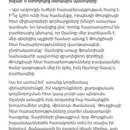
ինչպե՞ս ստեղծվեց ներկայիս պատկերը։
– Այս ամբողջն ուժերի հարաբերակցության հարց է։
Ի՞նչ կշիռ ունի հայ համայնքը, որպեսզի Թուրքիայի
հետ միլիարդների գործարքները խնդրո առարկա
դառնան։ Ես նրանցից չեմ, որոնք հայտարարում են
բարձրագոչ կերպով, որ Օլանդը մեր բարեկամն է,
մեր գեղեցիկ աչքերի համար պետք է Թուրքիայի
հետ հարաբերությունները վատթարացնի,
ընդհակառակը` Օլանդից առաջ Ֆրանսիայի
նախագահի պաշտոնը զբաղեցնող գործիչը
Թուրքիայի հետ հարաբերությունները բավականին
ծանր կացության մեջ էր դրել, իսկ Օլանդը եկավ և
բարելավեց։
Սա ես ասում եմ` առանց կողմնակալ
վերաբերմունքի, իմ սկզբունքների, քաղաքական
կողմնորոշման հետ կապ չունի այս պնդումս,
Օլանդն առաջին իսկ օրվանից հայ համայնքին
խոստումներ տվեց, միևնույն ժամանակ` Թուրքիայի
հետ հարաբերությունները բարձր մակարդակի
հասցրեց։ Տարիների ընթացքում, երբ Թուրքիան
իսլամականներին հստակորեն տեղ էր տալիս իր
երկրում, ճանապարհ էր բացում դեպի Սիրիա, այդ