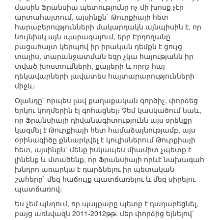
մասին Ֆրանսիա պետությունը ոչ մի խոսք չէր
արտահայտում, այսինքն` Թուրքիայի հետ
հարաբերությունների մակարդակն այնպիսին է, որ
նույնիսկ այն պարագայում, երբ Էրդողանը
բացահայտ կերպով իր իրական դեմքն է ցույց
տալիս, տարանջատման եզր չկա հայությանն իր
տված խոստումների, քայլերի և որոշ հայ
ղեկավարների լավատես հայտարարությունների
միջև։
Օլանդը` որպես լավ քաղաքական գործիչ, փորձեց
երկու կողմերին էլ գոհացնել։ Չեմ կասկածում նաև,
որ Ֆրանսիայի դիվանագիտությունն այս օրենքը
կազմել է Թուրքիայի հետ համաձայնությամբ, այս
օրինագիծը քննարկվել է կուլիսներում Թուրքիայի
հետ, այսինքն` մենք իսկապես միամիտ չպետք է
լինենք և մտածենք, որ Ֆրանսիայի որևէ նախագահ
խնդրո առարկա է դարձնելու իր պետական
շահերը` մեզ հաճույք պատճառելու և մեզ սիրելու
պատճառով։
Ես չեմ պնդում, որ պայքարը պետք է դադարեցնել,
բայց առնվազն 2011-2012թթ. մեր փորձից ելնելով`