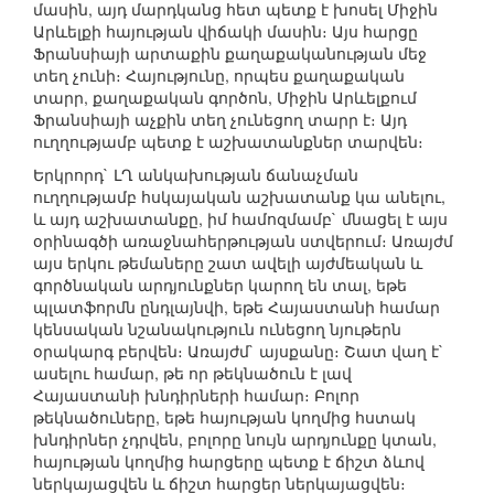
մասին, այդ մարդկանց հետ պետք է խոսել Միջին
Արևելքի հայության վիճակի մասին։ Այս հարցը
Ֆրանսիայի արտաքին քաղաքականության մեջ
տեղ չունի։ Հայությունը, որպես քաղաքական
տարր, քաղաքական գործոն, Միջին Արևելքում
Ֆրանսիայի աչքին տեղ չունեցող տարր է։ Այդ
ուղղությամբ պետք է աշխատանքներ տարվեն։
Երկրորդ` ԼՂ անկախության ճանաչման
ուղղությամբ հսկայական աշխատանք կա անելու,
և այդ աշխատանքը, իմ համոզմամբ` մնացել է այս
օրինագծի առաջնահերթության ստվերում։ Առայժմ
այս երկու թեմաները շատ ավելի այժմեական և
գործնական արդյունքներ կարող են տալ, եթե
պլատֆորմն ընդլայնվի, եթե Հայաստանի համար
կենսական նշանակություն ունեցող նյութերն
օրակարգ բերվեն։ Առայժմ` այսքանը։ Շատ վաղ է`
ասելու համար, թե որ թեկնածուն է լավ
Հայաստանի խնդիրների համար։ Բոլոր
թեկնածուները, եթե հայության կողմից հստակ
խնդիրներ չդրվեն, բոլորը նույն արդյունքը կտան,
հայության կողմից հարցերը պետք է ճիշտ ձևով
ներկայացվեն և ճիշտ հարցեր ներկայացվեն։