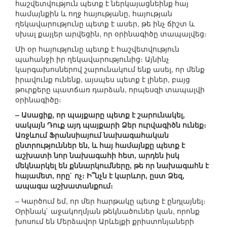
հաշվետվություն պետք է ներկայացնեինք հայ
համայնքին և ողջ հայությանը, հայության
ղեկավարությունը պետք է ասեր, թե ինչ ճիշտ և
սխալ քայլեր արվեցին, որ օրինագիծը տապալվեց։
Մի օր հայությունը պետք է հաշվետվություն
պահանջի իր ղեկավարությունից։ Այնինչ
կարգախոսներով շարունակում ենք ասել, որ մենք
իրավունք ունենք, այսպես պետք է լիներ, բայց
թուրքերը պատճառ դարձան, որպեսզի տապալվի
օրինագիծը։
– Ասացիք, որ պայքարը պետք է շարունակել,
սակայն Դուք այդ պայքարի Ձեր ուրվագիծն ունեք։
Առջևում Ֆրանսիայում նախագահական
ընտրություններ են, և հայ համայնքը պետք է
աշխատի նոր նախագահի հետ, արդեն իսկ
մեկնարկել են քննարկումները, թե որ նախագահն է
հայամետ, որը` ոչ։ Ի՞նչն է կարևոր, ըստ Ձեզ,
ապագա աշխատանքում։
– Կարծում եմ, որ մեր հարթակը պետք է ընդլայնել։
Օրինակ` աջակողմյան թեկնածուներ կան, որոնք
խոսում են Մերձավոր Արևելքի քրիստոնյաների