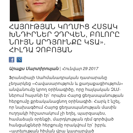
ՀԱՅՈՒԹՅԱՆ ԿՈՂՄԻՑ ՀՍՏԱԿ
ԽՆԴԻՐՆԵՐ ՉԴՐՎԵՆ, ԲՈԼՈՐԸ
ՆՈՒՅՆ ԱՐԴՅՈՒՆՔԸ ԿՏԱ».
ՀԻԼԴԱ ՉՈԲՈՅԱՆ
Արաքս Մարտիրոսյան
| Հունվար 29 2017
Ֆրանսիայի Սահմանադրական դատարանը
չեղարկեց «Հավասարություն և քաղաքացիություն»
անվանումը կրող օրինագիծը, որը հայկական ԶԼՄ-
ներում հայտնի էր` որպես Հայոց ցեղասպանության
հերքումը քրեականացնող օրինագիծ։ Հարկ է նշել,
որ նախագծում Հայոց ցեղասպանության մասին
ուղղակի հիշատակում չի եղել, պարզապես,
համաձայն օրենքի, մարդկության դեմ գործված
հանցանքների հերքումը որակվում էր` իբրև
«ատելության հիման վրա կատարված