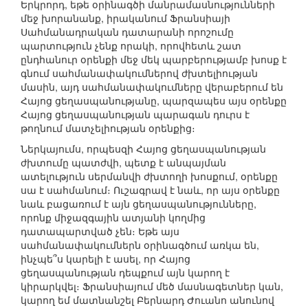
Երկրորդ, եթե օրինագծի մանրամասնությունների
մեջ խորանանք, իրականում Ֆրանսիայի
Սահմանադրական դատարանի որոշումը
պարտություն չենք որակի, որովհետև շատ
ընդհանուր օրենքի մեջ մեկ պարբերությամբ խոսք է
գնում սահմանափակումներով ժխտելիության
մասին, այդ սահմանափակումները վերաբերում են
Հայոց ցեղասպանությանը, պարզապես այս օրենքը
Հայոց ցեղասպանության պարագան դուրս է
թողնում մատչելիության օրենքից։
Ներկայումս, որպեսզի Հայոց ցեղասպանության
ժխտումը պատժվի, պետք է անպայման
ատելություն սերմանվի ժխտողի խոսքում, օրենքը
սա է սահմանում։ Ուշագրավ է նաև, որ այս օրենքը
նաև բացառում է այն ցեղասպանությունները,
որոնք միջազգային ատյանի կողմից
դատապարտված չեն։ Եթե այս
սահմանափակումներն օրինագծում առկա են,
ինչպե՞ս կարելի է ասել, որ Հայոց
ցեղասպանության դեպքում այն կարող է
կիրարկվել։ Ֆրանսիայում մեծ մասնագետներ կան,
կարող եմ մատնանշել Բերնարդ Ժուանո անունով