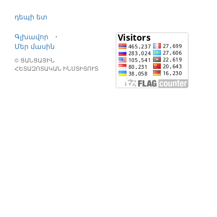
դեպի ետ
Գլխավոր
⋅
Մեր մասին
© ՑԱՆՑԱՅԻՆ
ՀԵՏԱԶՈՏԱԿԱՆ ԻՆՍՏԻՏՈՒՏ