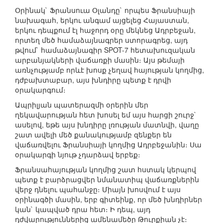
Օրինակ` Ֆրանսուա Օլանդը` որպես Ֆրանսիայի
նախագահ, երկու անգամ այցելեց Հայաստան,
երկու դեպքում էլ հաջորդ օրը մեկնեց Ադրբեջան,
որտեղ մեծ համաձայնագրեր ստորագրեց, այդ
թվում` համաձայնագիր SPOT-7 հետախուզական
արբանյակների վաճառքի մասին։ Այս թեմայի
առնչությամբ որևէ խոսք չեղավ հայության կողմից,
դժբախտաբար, այս խնդիրը պետք է դրվի
օրակարգում։
Ապրիլյան պատերազմի օրերին մեր
ղեկավարության հետ խոսել եմ այս հարցի շուրջ`
ասելով, եթե այս խնդիրը լռության մատնվի, վաղը
շատ ավելի մեծ քանակությամբ զենքեր են
վաճառվելու Ֆրանսիայի կողմից Ադրբեջանին։ Սա
օրակարգի նյութ չդարձավ երբեք։
Ֆրանսահայության կողմից շատ հստակ կերպով
պետք է բարձրացվեր նմանատիպ վաճառքներին
վերջ դնելու պահանջը։ Միայն խոսվում է այս
օրինագծի մասին, երբ գիտեինք, որ մեծ խնդիրներ
կան` կապված դրա հետ։ Ի դեպ, այդ
դժվարություններից ամենամեծը Թուրքիան չէ։