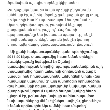
Ֆրանսիան այսպիսի օրենք կկիրառեր։
Քաղաքականապես նման օրենքի ընդունումն
անհնար էր, այնինչ մերոնք ցանկացան ցույց տալ,
որ կարելի է ամեն պարագայում հաղթանակել։
Այսօր, դժբախտաբար, բախվում ենք այդ
քաղաքական գծի, բայց ոչ` Հայ Դատի
պարտությանը։ Սա իսկապես պարտություն չէ,
որովհետև այդ օրենքն արդեն իսկ չէր կարող
կիրարկվել Հայոց ցեղասպանության դեպքում։
– Մի քանի հակասություններ կան։ Եթե հիշում եք,
2011-2012թթ. տապալումից հետո նման օրենքի
ձևակերպումը ձգձգվում էր Օլանդի
կառավարության կողմից` պարզաբանմամբ, թե այդ
տապալումից հետո այնպիսի օրինագիծ պետք է
կազմել, որն իրավաբանորեն անխոցելի կլինի։ Հայ
համայնքը սպասում էր այդ անխոցելի օրինագծին։
Հայ համայնքի ղեկավարությունը նախագահական
ընտրություններում Օլանդի հաղթանակից հետո
պնդում էր, թե նա Ֆրանսիայի ամենահայամետ
նախագահներից մեկն է լինելու, ավելին, ընդունելու
է նման օրինագիծ։ Այս ամենի հետ մեկտեղ`