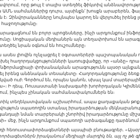
ւմ, որը թույլ է տալիս ստեղծել ֆիկտիվ անձնավորություն
յն ԱՄՆ սահմաններից դուրս, այսինքն՝ խոսքն արաբերեն, ֆար
 է։ Զինվորականները նույնպես կարող են վերլուծել իրենց
հաջողությունը։
րագացնում են բոլոր պրոցեսները, ինչի արդյունքում ինֆո
յունը։ Սոցիալական մեդիաներն այն տեղափոխում են արա
եղծել նրան օգնում են հուշումները։
 ասես լիովին ոչնչացրել է օգտատերերի պաշտպանական ուժ
ել հաղորդակցությունների կառուցվածքը, որ «անձը» դրա մի
ինֆորմացիայի փոխանակման արագությունն այսօր այնքան բ
 իրենց անձնական տեսակետը։ Հաղորդակցությունը ձեռք է բ
կված ուժ։ Գործում են, որպես կանոն, սխալ կամ տարերայի
վրա»։ Ի դեպ, Ռուսաստանի նախագահի խորհրդական Կլիմե
ում, ինչպես չինական սահմանափակումներն են։
ոտիկ տեղեկատվական աշխարհում, ապա քաղաքական թոք-շո
տվություն սպառողին ստանալ իրադարձության մեկնաբանութ
նդայի նման տարբերակի շնորհիվ իրադարձությունը միշտ
» մեջ, ինչն արդյունքում սպառողի արձագանքը դարձնու
րդի հեռուստափորձագետների այսպիսի բնութագրեր.
«Այս
 փորձագետներն իրականում մեդիայի մարդիկ են, այլ ոչ թ