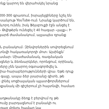
ոնք կարող են վերահսկել նրանց
-300 գրառում, իսրայելցիները նշել են
նյութ YouTube-ում։ Նրանք կարծում են,
րդ ունեն, իսկ Ֆեյսբուքի էջն անցել է
վիթերն ունեցել է 40 հազար «լայք»։ Ի
նակարճ ժամանակում, այլապես դրանք
 բանակում։ Զինվորներին սովորեցնում
տնվի հակառակորդի մոտ։ Այսինքն՝
ի համար։ Միաժամանակ, ռազմական
ր և ձեռնարկներ, որոնցում, օրինակ,
ները չեն կարող օգտագործվել և
դիա-հարաբերությունների վրա։ Եթե դուք
գալը, ապա ձեր լսարանը գիտե, թե
 լինել սոցիալական պլատֆորմներում
աքանակ մի գիշերում չի հայտնվի, համառ
թանակը ձեռք է բերվում ոչ թե
ւմը բարդացնում է բանակի ու
աջ մղելու համար կա