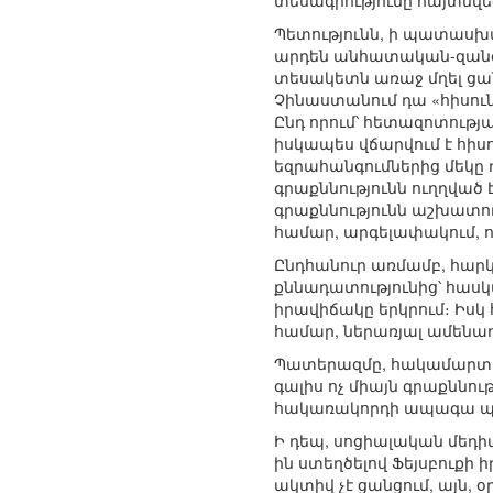
տեսագրությունը հայտնվեց
Պետությունն, ի պատասխ
արդեն անհատական-զանգվ
տեսակետն առաջ մղել ցա
Չինաստանում դա «հիսուն
Ընդ որում՝ հետազոտությա
իսկապես վճարվում է հիսո
եզրահանգումներից մեկը դ
գրաքննությունն ուղղված
գրաքննությունն աշխատու
համար, արգելափակում, որ
Ընդհանուր առմամբ, հարկ 
քննադատությունից՝ հասկ
իրավիճակը երկրում։ Իս
համար, ներառյալ ամեն
Պատերազմը, հակամարտութ
գալիս ոչ միայն գրաքննո
հակառակորդի ապագա պոտ
Ի դեպ, սոցիալական մեդի
ին ստեղծելով Ֆեյսբուքի 
ակտիվ չէ ցանցում, այն, 