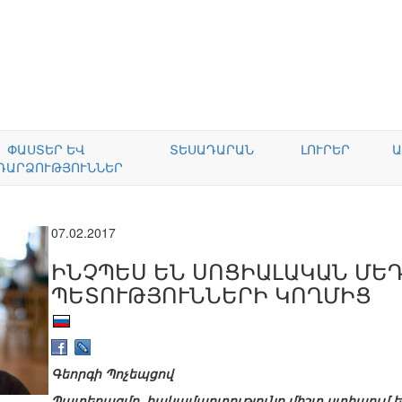
ՓԱՍՏԵՐ ԵՎ
ՏԵՍԱԴԱՐԱՆ
ԼՈՒՐԵՐ
Ա
ԴԱՐՁՈՒԹՅՈՒՆՆԵՐ
07.02.2017
ԻՆՉՊԵՍ ԵՆ ՍՈՑԻԱԼԱԿԱՆ ՄԵ
ՊԵՏՈՒԹՅՈՒՆՆԵՐԻ ԿՈՂՄԻՑ
Գեորգի Պոչեպցով
Պատերազմը, հակամարտությունը միշտ ստիպում են