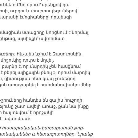
ներ։ Ընդ որում՝ օրենքով դա
սի, ուրդու և փուշտու լեզուներով
 լսարանի էմոցիաները, որպեսզի
րմացիան ստացողը կորցնում է նորմալ
գընթաց, այսինքն՝ ավտոմատ
երը։ Ինչպես նշում է Զասուրսկին.
ջուկից դուրս է մղվել։
արձր է, որ մարդիկ չեն հասցնում
երել ալիքային բնույթ, որում մարդիկ
ն, գիտության հետ կապ չունեցող
նկոն առաջարկել է սահմանափակումներ
ուները հանդես են գալիս հուշողի
յունը շատ ավելի առաջ, քան նա ինքը
 հայտնվում է որոշակի
մ է ավտոմատ։
օր հասարակական-քաղաքական թոք-
ե գիտնականներ և հետազոտողներ։ Նրանք