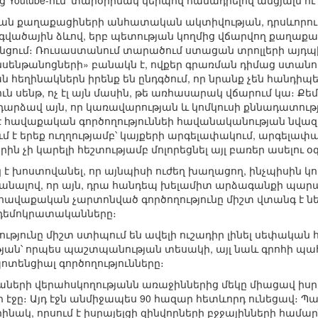
 Youtube-ում՝ տարօրինակ կերպով համադրելով անցյալն ու
ան քաղաքացիների անհատական ակտիվության, դրսևորում է
ածային ձևով, երբ պետության կողմից վճարվող քաղաքաց
նցում։ Ռուսաստանում տարածում ստացան տրոլլերի այդ
սենթանոցների» բանակն է, ովքեր գրառման դիմաց ստանու
ն հեղինակներն իրենք են ընդգծում, որ նրանք չեն հանդիպե
ւն սենթ, ոչ էլ այն մասին, թե առհասարակ վճարում կա։ Ք
արձավ այն, որ կառավարության և կոմկուսի քննադատությու
 է հավաքական գործողություննեի հավանականության նվազ
մ է երեք ուղղությամբ՝ կայքերի արգելափակում, արգելա
ին չի կարելի հեշտությամբ մոլորեցնել այլ բառեր ասելու օ
է խոստովանել, որ այնպիսի ուժեղ խաղացող, ինչպիսին կոմկ
անալով, որ այն, դրա հանդեպ խելամիտ արձագանքի պարագա
կ հավաքական չարտոնված գործողությունը միշտ վտանգ է 
ադեմոկրատականները։
յունը միշտ ստիպում են ավելի ուշադիր լինել սեփական 
ւթյան՝ որպես պաշտպանության տեսակի, այլ նաև գրոհի պ
ենցիալ գործողությունները։
աների վերահսկողությանն առաջիններից մեկը միացավ իսրա
իր էջը։ Այդ էջն անմիջապես 90 հազար հետևորդ ունեցավ։ 
օրինակ, որսում է իսրայելցի զինվորների բջջայինների հա