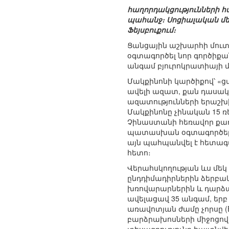
հաղորդակցությունների հ
պահանջ։ Սոցիալական մեդ
Ֆեյսբուքում։
Ցանցային աշխարհի մուտ
օգտագործել նոր գործիքա
անգամ բյուրոկրատիայի մ
Մակքինոնի կարծիքով՝ «ց
ավելի ազատ, քան դասակա
ազատությունների երաշխիքներ (
Մակքինոնը չինական 15 ռ
Չինաստանի հեռավոր քաղա
պատասխան օգտագործել ե
այն պահպանվել է հետագա
հետո։
Վերահսկողության ևս մեկ
ընդդիմադիրներին ձերբակ
խռովարարներին և դարձան
ավելացավ 35 անգամ, երբ
առավոտյան ժամը չորսը (Esen B
բարձրախոսների միջոցով ա