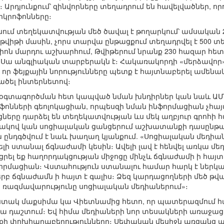
 Արդյունքում՝ զինվորները տեղադրում են հավելվածներ, որ
իկրոֆոնները։
ւմ տեղեկատվության մեծ ծավալ է թողարկում՝ ամսական 200
իթի մասին, չորս տարվա ընթացքում տեղադրվել է 500 տեսա
լիոն մարդու աշխարհում, Թվիթերում նրանք 230 հազար հետևո
։ Սա անգլիական տարբերակն է։ Հակառակորդի «մերձավոր» Թ
, որ ֆեյքային նորությունները պետք է հայտնաբերել ամե
ածել ինտերնետով։
 օգտագործման հետ կապված նման խնդիրներ կան նաև ԱՄՆ
ֆոնների գեոլոկացիան, որպեսզի նման ինֆորմացիան չհայ
երը դարձել են տեղեկատվության ևս մեկ աղբյուր գրոհ
կով կան սոցիալական ցանցերում աշխատանքի դասընթացնե
ախ ընդգծվում է նաև խաղաղ կյանքում. «Սոցիալական մեդիա
ի ստանալ ճգնաժամի կեսին։ Ավելի լավ է հենվել առկա մե
լ եք հաղորդակցության միջոցը մինչև ճգնաժամի ի հայտ 
րմացիան։ Վստահություն ստանալու համար հարկ է ներկա
երբ ճգնաժամն ի հայտ է գալիս։ Ձեզ կարդացողների մեծ թվ
 ռազմավարությունը սոցիալական մեդիաներում»։
ստակ մաքսիմա կա Վիետնամից հետո, որ պատերազմում հաղ
ա դաշտում։ Եվ հիմա մեդիաների նոր տեսակների առաջացո
 փոխհարաբերությունները։ Սեփական մեսիջն առցանց առ