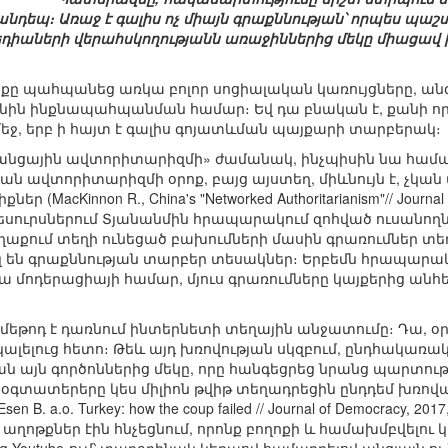
անդեպ։ Առաջ է գալիս ոչ միայն գրաքննության՝ որպես պաշ
իաների վերահսկողությանն առաջիններից մեկը միացավ ի
քը պահպանեց առկա բոլոր սոցիալական կառույցները, ա
նին ինքնապահպանման համար։ Եվ դա բնական է, քանի որ 
եջ, երբ ի հայտ է գալիս գոյատևման պայքարի տարբերակ։
անցային ավտորիտարիզմի» ժամանակ, ինչպիսին նա համարո
ն ավտորիտարիզմի օրոք, բայց այստեղ, միևնույն է, չկա
MacKinnon R., China's "Networked Authoritarianism"// Journal of 
եսուրսներում Տյանանմին հրապարակում զոհված ուսանող
քում տեղի ունեցած բախումների մասին գրառումներ տեղա
ն գրաքննության տարբեր տեսակներ։ Երբեմն հրապարակու
 մոդերացիայի համար, մյուս գրառումները կայքերից անհ
 մեթոդ է դառնում ինտերնետի տեղային անջատումը։ Դա, օ
ալելուց հետո։ Թեև այդ խռովության սկզբում, ընդհակառակ
 այն գործոններից մեկը, որը հանգեցրեց նրանց պարտութ
 օգտատերերը կես միլիոն թվիթ տեղադրեցին ընդդեմ խռովա
. a.o. Turkey: how the coup failed // Journal of Democracy, 2017
ղոթքներ էին հնչեցնում, որոնք բողոքի և համախմբվելու կ