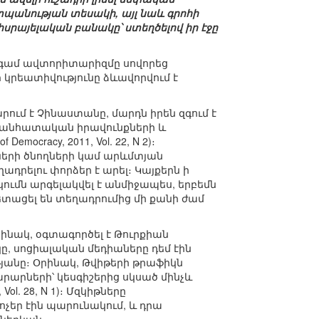
տպանության տեսակի, այլ նաև գրոհի
սրայելական բանակը՝ ստեղծելով իր էջը
նգամ ավտորիտարիզմը սովորեց
կրեատիվությունը ձևավորվում է
ւմ է Չինաստանը, մարդն իրեն զգում է
ն անհատական իրավունքների և
Democracy, 2011, Vol. 22, N 2)։
ների ծնողների կամ արևմտյան
դրելու փորձեր է արել։ Կայքերն ի
մն արգելակվել է անմիջապես, երբեմն
ետացել են տեղադրումից մի քանի ժամ
րինակ, օգտագործել է Թուրքիան
ը, սոցիալական մեդիաները դեմ էին
յանը։ Օրինակ, Թվիթերի թրաֆիկն
րարների՝ կեսգիշերից սկսած մինչև
, Vol. 28, N 1)։ Մզկիթները
ոչեր էին պարունակում, և դրա