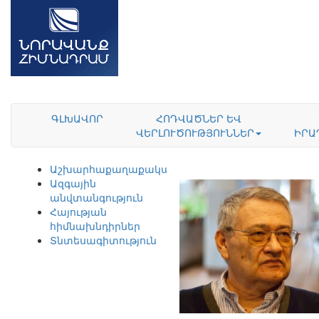
ԳԼԽԱՎՈՐ
ՀՈԴՎԱԾՆԵՐ ԵՎ
ՎԵՐԼՈՒԾՈՒԹՅՈՒՆՆԵՐ
ԻՐԱ
Աշխարհաքաղաքականություն
Ազգային
անվտանգություն
Հայության
հիմնախնդիրներ
Տնտեսագիտություն