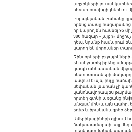
աղջիկների լուսանկարներ։
հեռախոսախցիկներն ու մ
Իսրայելական բանակը դրսո
իրենց տասը հազարանոց թվ
որ կարող են հասնել 95 մի
380 հազար «լայքի» միջով
դեպ, նրանք համարում են
կարող են վիրուսներ տար
Զինվորների բջջայինների
են անջատել իրենց սմարթ
կապի անհատական միջոցն
ինստիտուտների մակարդա
ասվում է այն, ինչը հաճ
սեփական լսարան չի կարել
կանոնավորապես թարմացրե
որտեղ գտնի առցանց ինֆո
անգամ մինչև այն պահը, 
եղեք և իրականացրեք ձեր
Ամերիկացիների գլխում հ
ճակատամարտի, այլ մեդի
տեղեկատվական տարածքի