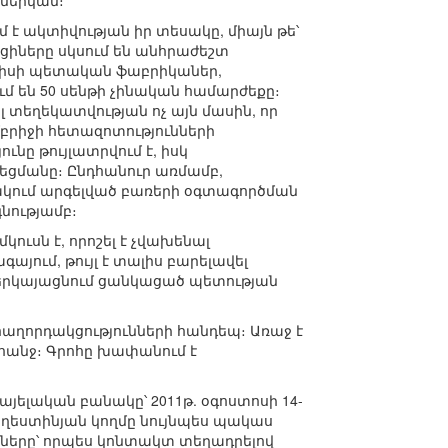
 ներկան։
 ակտիվության իր տեսակը, միայն թե՝
իները սկսում են անհրաժեշտ
պիսի պետական ֆաբրիկաներ,
մ են 50 սենթի չինական համարժեքը։
լ տեղեկատվության ոչ այն մասին, որ
եմբրիջի հետազոտությունների
նը թույլատրվում է, իսկ
եցմանը։ Ընդհանուր առմամբ,
փակում արգելված բառերի օգտագործման
գնությամբ։
ուսն է, որոշել է չվախենալ
յում, թույլ է տալիս բարելավել
ներկայացնում ցանկացած պետության
հաղորդակցությունների հանդեպ։ Առաջ է
ահանջ։ Գրոհը խափանում է
յելական բանակը՝ 2011թ. օգոստոսի 14-
Պաղեստինյան կողմը նույնպես պակաս
մարները՝ որպես կոնտակտ տեղադրելով