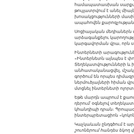
համապատասխան սարքավորո
թույլատրվում է անել միա
խոսակցությունների մասին
ապահովեն քարոզչության 
Սոցիալական մեդիաներն ա
արձագանքելու կարողութ
կարգավորման վրա, որն ստ
Ինտերնետի արագությունն
«Ինտերնետն այնպես է փոխ
Տեղեկատվությունների և 
անհատականացվել, մշակել
գործում են որպես դիմազր
ներմուծյալների հիման 
մտցնել ինտերնետի ոլորտ
Եթե մարդն ապրում է քա
դերում՝ օգնելով տեղեկա
կհանդիպի դրան։ Պրոպագա
ինտերպրետացիոն «կոկոնի
Կաչկաևան ընդգծում է ա
շուոներում հանդես եկող