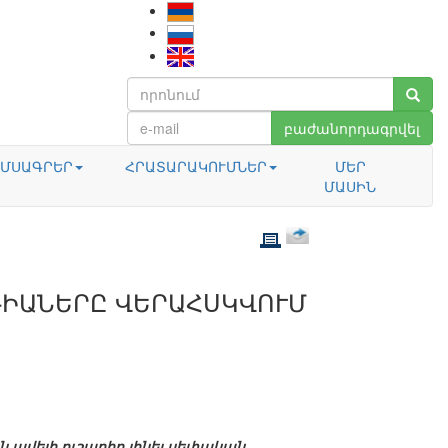
բաժանորդագրվել
ՄՍԱԳՐԵՐ
ՀՐԱՏԱՐԱԿՈՒՄՆԵՐ
ՄԵՐ
ՄԱՍԻՆ
ԴԻԱՆԵՐԸ ՎԵՐԱՀՍԿՎՈՒՄ
 ավելի ուշադիր լինել սեփական