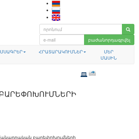
բաժանորդագրվել
ՄՍԱԳՐԵՐ
ՀՐԱՏԱՐԱԿՈՒՄՆԵՐ
ՄԵՐ
ՄԱՍԻՆ
 ԲԱՐԵՓՈԽՈՒՄՆԵՐԻ
ահմանադրական բարեփոխումների