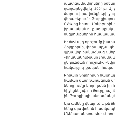
պատգամավորները քվեարկ
դադարեցվել էր 2004թ.։ Ա
մարդու իրավունքների շո
վերաբերում է Թուրքիայո
ՌՀՓ-ից հետո։ Մոնիթորինգ
իրավական ու քաղաքական 
սկզբունքներին համապ
ԵԽԽՎ այդ որոշումը խստ
Յըլդըրըմը, փոխվարչապետ
գլխավոր բանագնաց Օմեր Չ
«իրականությանը չհամա
ընդունված որոշում», «
հակաթյուրքական, հակա
Բինալի Յըլդըրըմը հայտա
համար վատթարագույն վիճ
ներդրումը։ Էրդողանն իր 
հիշեցնելով, որ Թուրքիայ
ին Թուրքիայի անդամակցել
Այս ամենը վկայում է, թե
հենց այս ֆոնին հատկապես
Մեկնաբանելով ԵԽԽՎ որոշո