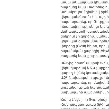
ապա անպայման կհաստատի
հայտնեց նաև ՍԲՀ հենց հ
Ստամբուլում դիմելով իր
վերականգնումն է, և այդ 
հայտարարեց, որ Թուրքիա
հնարավորությունից։ ԵԽ 
մահապատժի վերականգնմա
երկրում չի գործում մահ
վերականգնելու մտադրութ
փորձից (ՌՀՓ) հետո, որի
իսլամական քարոզիչ Ֆեթհ
բացառել նաև քուրդ առաջ
ՍԲՀ-ից հետո՝ մայիսի 2-ի
վերադարձավ ԱԶԿ շարքե
կարող է լինել կուսակցա
ԱԶԿ նախագահի պաշտոնից
հայտարարեց, որ մայիսի 2
կուսակցության նախագահ
նախագահի պաշտոնին, որը
Հարկ է նշել, որ Թուրքիայ
Հանրապետության (ԹՀ) պա