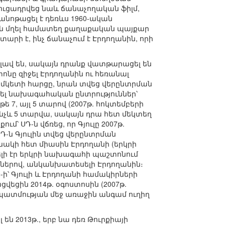
ուցադրվեց նաև ճանաչողական ֆիլմ,
ծանոթացել է դեռևս 1960-ական
լ են մղել համատեղ քաղաքական պայքար
0 տարի է, ինչ ճանաչում է Էրդողանին, որի
 լավ են, սակայն դրանք վատթարացել են
ոնը զիջել Էրդողանին ու հեռանալ
 ժամկետի հարցը, նրան տվեց վերընտրման
ցնել նախագահական ընտրություններ՝
ե 7, այլ 5 տարով (2007թ. հոկտեմբերի
մինչև 5 տարվա, սակայն դրա հետ մեկտեղ
մ՝ ՍԴ-ն վճռեց, որ Գյուլը 2007թ.
Դ-ն Գյուլին տվեց վերընտրման
բանակի հետ միասին Էրդողանի (երկրի
ելի էր երկրի նախագահի պաշտոնում
մներով, անկանխատեսելի Էրդողանին։
-ի՝ Գյուլի և Էրդողանի համակիրների
վեցին 2014թ. օգոստոսին (2007թ.
պատմության մեջ առաջին անգամ ուղիղ
ն 2013թ., երբ նա դեռ Թուրքիայի