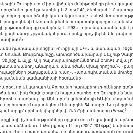
եցին Թուրքիայում իրավիճակի մոնիթորինգի ընթացակար
յդ որոշմանը կողմ քվեարկեց 113, դեմ՝ 42, ձեռնպահ՝ 12 պ
ւրջ տիրող իրավիճակի կապակցությամբ ԵԽԽՎ մտահոգությ
ւմ լրագրողների հետապնդմանն ու արտակարգ դրության ռեժ
ի ընթացակարգը ստեղծվել է 1993թ., դրա նպատակն այն է, 
ընդհանուր շրջանակներում, որոնք որոշվել են ԵԽ չափոր
8
ատասխան
։
ապես դատապարտեցին Թուրքիայի ԱԳՆ-ն, նախագահ Ռեջե
 Նուման Քուրթուլմուշը, արտգործնախարար Մևլյութ Չավո
ելիքը և այլք։ Այդ հայտարարություններում ԵԽԽՎ տվյալ ո
պատասխանող, անարդար, անարժան, սխալ որոշում», «
եվրոպացիների քաղաքական խաղ», «պոպուլիստական մոտե
իսլամական կամպանիայի հետևանք»։
րարեց, որ Անկարայի և Բրյուսելի հարաբերությունները գտ
ակում, իսկ Չավուշօղլուն հայտարարեց, որ Թուրքիան նվազ
հերթին սպառնաց, որ Անկարան կվերանայի ԵՄ-ին անդամակց
ին այդ հարցում սպասեցնում են արդեն 54 տարի։ Նա ընդգծ
9
ու հարցը՝ օրինակ վերցնելով Մեծ Բրիտանիայից (
Brexit
)
։
 Թուրքիայի իշխանությունները որքան սուր և ցավագին արձ
 առանձնանում է Թուրքիայի 11-րդ (2007-2014թթ.) նախագա
ւմը՝ Գյուլը հայտարարեց, որ ներկայում լավագույն որոշո