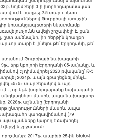
գահական ընտրություններն այսուհետ
(2002թ. նոյեմբերի 3-ի խորհրդարանական
ստվում է հաղթել 2.5 տարի հետո
զորություններով Թուրքիայի առաջին
մադիր կուսակցապետերի նկատմամբ
ավելությունն ավելի շոշափելի է, քան,
լ, ըստ ամենայնի, իր հերթին կհաղթի
րևոր տարի է լինելու թե՛ Էրդողանի, թե՛
 է ստանում Թուրքիայի նախագահի
., երբ կբոլորի Էրդողանի 65-ամյակը, և
իճակով էլ դիմավորել 2023 թվականը՝ ԹՀ
րվել 2024թ. և այն զբաղեցնել մինչև
տրվել «5+5» տարբերակով և այդ
վում է, որ եթե խորհրդարանը նախագահի
ր անցկացնելու մասին, ապա նախագահը
ք, 2028թ. աշնանը (Էրդողանի
րթ ընտրությունների մասին, ապա
մ նախագահի կարգավիճակով (79
 այս պլանները կարող է ձախողել
մ վերջին շրջանում։
որոշմանը։ 2017թ. ապրիլի 25-ին ԵԽԽՎ