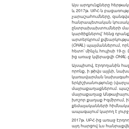
Այս արդյունքները հերթակ
և 2017թ. ՍԲՀ-ն բացառութ
չարաշահումները, զանգվ
հանրապետական կուսակցո
ընտրախախտումների մասի
կարծիքներով՝ հենց դրանք 
արտերկրում քվեարկությա
(
OHAL
) պայմաններում, ո
հետո՝ մինչև հուլիսի 19-ը
ից առաջ կվերացվի
OHAL
-
Այսպիսով, Էրդողանին հ
որոնք, ի թիվս այլնի, 
կառավարման նախագահակա
երկիշխանությունը (վարչա
մայրաքաղաքներում. պաշ
մայրաքաղաք Անթալիայում
խոշոր քաղաք Իզմիրում, ի
քեմալականների հիմնական 
ապագայում կարող է լուր
2017թ. ՍԲՀ-ից առաջ Էրդ
այդ հարցով ևս հանրաքվե