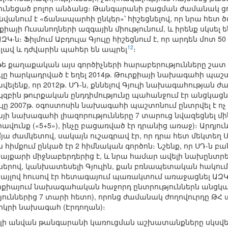
ն ունեցած բոլոր անձանց։ Թանգարանի բացման ժամանակ ց
անվանում է «ճանապարհի ընկեր»՝ հիշեցնելով, որ նրա հետ 
քիայի Ուսանողների ազգային միությունում, և իրենք սկսե
ԱԶԿ-ն։ Ֆիլմում Աբդուլա Գյուլը հիշեցնում է, որ արդեն մոտ 5
12
ավ և դժվարին պահեր են ապրել
։
, թե քաղաքական այս գործիչների հարաբերությունները շատ
ւլը հարկադրված է եղել 2014թ. Թուրքիայի նախագահի պաշտ
ելենք, որ 2012թ. ՍԴ-ն, քննելով Գյուլի նախագահության
. սկզբին թուրքական ընդդիմությունը պահանջում էր անցկա
ուլը 2007թ. օգոստոսին նախագահի պաշտոնում ընտրվել է ոչ թ
իայի նախագահի լիազորությունները 7 տարուց նվազեցնել 
ունք («5+5»), ինչը բացառված էր դրանից առաջ)։ Արդյունքու
յա ժամկետով, սակայն ուշագրավ էր, որ դրա հետ մեկտեղ Ս
ն հիմքում ընկած էր 2 հիմնական գործոն։ Նշենք, որ ՍԴ-ն 
այքարի միջնաբերդերից է, և նրա համար ավելի նախընտր
ներով, կանխատեսելի Գյուլին, քան բռնապետական հակու
 քայլով հուսով էր հետագայում պառակտում առաջացնել ԱԶԿ
ուրքիայում նախագահական հաջորդ ընտրություններն անցկաց
ւններից 7 տարի հետո), որոնց ժամանակ ժողովուրդը ԹՀ 
րկրի նախագահ (Էրդողան)։
ուլի անվան թանգարանի կառուցման աշխատանքները սկսվել ե