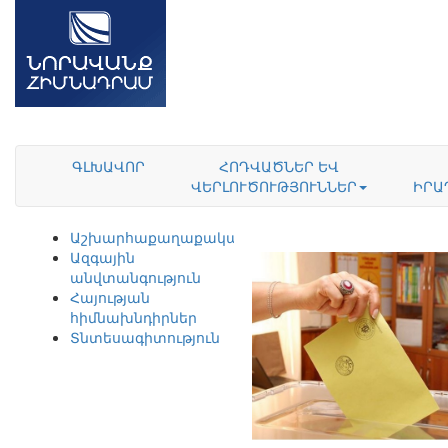
ԳԼԽԱՎՈՐ
ՀՈԴՎԱԾՆԵՐ ԵՎ
ՎԵՐԼՈՒԾՈՒԹՅՈՒՆՆԵՐ
ԻՐԱ
Աշխարհաքաղաքականություն
Ազգային
անվտանգություն
Հայության
հիմնախնդիրներ
Տնտեսագիտություն