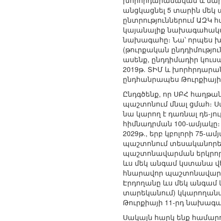
խորհրդարանական և նախա
անցկացնել 5 տարին մեկ ան
ընտրություններում ԱԶԿ 
կայանալիք նախագահական 
նախագահը։ Նա՝ որպես խ
(թուրքական ընդդիմությու
ասենք, ընդդիմադիր կուսա
2019թ. ՏԻՄ և խորհրդարան
ընդհանրապես Թուրքիայի
Ընդգծենք, որ ՍԲՀ հաղթա
պաշտոնում մնալ ցմահ։ Սա
նա կարող է դառնալ դե-յո
հիմնադրման 100-ամյակը։
2029թ., երբ կբոլորի 75-
պաշտոնում տեսականորեն 
պաշտոնավարման երկրորդ
ևս մեկ անգամ կստանա վե
հնարավոր պաշտոնավարմա
Էրդողանը ևս մեկ անգամ
տարեկանում) կկարողանա 
Թուրքիայի 11-րդ նախագահ
Սակայն հարկ ենք համարո