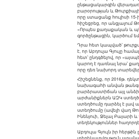
ընթացակարգին վերադառն
բարօրության և Թուրքիա
որը ստացանք հուլիսի 1
հիշեցրեց, որ անցյալում
«Որպես քաղաքական և պե
գործընթացին, կարծում եմ
Դրա հետ կապված՝ թուրքա
է, որ Աբդուլա Գյուլը հա
հետ՝ ընդգծելով, որ «այսպ
կարող է դառնալ նրա՝ քա
որը դեռ նախորդ տարեվե
Հիշեցնենք, որ 2016թ. դեկ
նախագահի անվան թանգարա
բարձրաստիճան այլ անձին
արժանիքներն ԱԶԿ ստեղծմ
ստեղծումը դարձել է լավ
ստեղծումը (ավելի վաղ Թ
Ինենյուի, Ջելալ Բայարի
տեղեկություններ հաղորդե
Աբդուլա Գյուլն իր հերթի
տեղեկատվություն ստանա