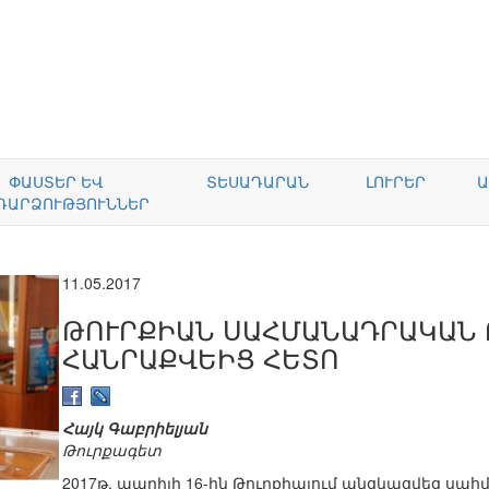
ՓԱՍՏԵՐ ԵՎ
ՏԵՍԱԴԱՐԱՆ
ԼՈՒՐԵՐ
Ա
ԴԱՐՁՈՒԹՅՈՒՆՆԵՐ
11.05.2017
ԹՈՒՐՔԻԱՆ ՍԱՀՄԱՆԱԴՐԱԿԱՆ
ՀԱՆՐԱՔՎԵԻՑ ՀԵՏՈ
Հայկ Գաբրիելյան
Թուրքագետ
2017թ. ապրիլի 16-ին Թուրքիայում անցկացվեց ս