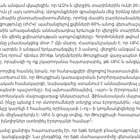
ան անգամ վկայեցին, որ ԱԶԿ-ն վերջին տարիներին ունի 20
յուն չէ այդ առումով։ Արդյունքների գրանցման մեջ իրենց դ
ածային ընտրախախտումները, որոնց մասին բարձրաձայնել 
ւթյունը (ԺՀԿ)՝ պահանջելով քվեների 60%-անոց վերահաշ
ն ահազանգելն աննախադեպ երևույթ էր վերջին տարիների
են վճռել քվեարկության արդյունքները)։ Գործոնների թվում 
նը չմասնակցեց մոտ 7 մլն մարդ։ Հատկանշական է, որ ՍԲ
րն արդեն 3 անգամ երկարաձգվել է 3 ամսով. վերջին անգամ
։ Ընդ որում՝ դեռևս 2016թ. նոյեմբերին Թուրքիայի վարչապետ
ը, որպեսզի ոչ ոք չկարողանա հայտարարել, թե ՍԲՀ-ն անցկ
աջողվեց հասնել նրան, որ հանրաքվեի միջոցով հաստատվ
նախատեսում են, որ Թուրքիան կառավարման խորհրդարանակ
ն համակարգի, նախագահը ստանում է աննախադեպ լայն 
պետի պաշտոնը)։ Եվ այնուամենայնիվ, «այո»-ն (Էրդողան) պ
տոնական մայրաքաղաք Անկարայում, ֆինանսական մայրա
, ինչը պետք է որ մտորումների տեղիք տա Էրդողանին։ «Այ
նչը կարելի է համարել օրինաչափ («ոչ»-ի կողմնակիցները հ
միջնաբերդն է։ ՍԲՀ-ն ցույց տվեց, որ Թուրքիայի հասարակ
2
ջ խնդիրներ ստեղծել Էրդողանի համար
։
ողանը քանիցս հայտարարել էր, որ եթե երկրի բնակչությո
 կանցկացվի: Նա ընդգծեց, որ եթե մահապատիժը վերականգն