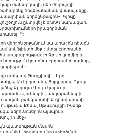
կալի մակարդակի, մեր ժողովրդի
ղթահարենք հոգեբանական վնասվածքը,
ապարփակ գործընթացին»։ Գյուլը
վուշօղլուն ընտրվել է ԵԽԽՎ նախագահ.
բարեփոխումների իրագործման
10
նահատել»
:
որ վերջին շրջանում սա առաջին դեպքն
նգամ կոնֆլիկտի մեջ է մտել Էրդողանի
այտարարություն էր Գյուլի կողմից և
 նորություն կդառնա Էրդողանի համար,
 կարիերան։
եղի ունեցավ Թուրքիայի 11-րդ
ել են Էրդողանը, Յըլդըրըմը, Գյուլը,
գծեց Աբդուլա Գյուլի կարևոր
ան պատմությունների թանգարանների
ուլի անվան թանգարանի և գրադարանի
 Մուսթաֆա Քեմալ Աթաթուրքի, Իսմեթ
տագա սերունդներին այսպիսի
կույթի մեջ»։
ույն պատմության մասին
անգարանի և գրադարանի ստեղծման