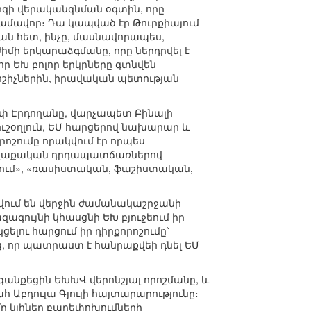
գի վերականգնման օգտին, որը
ատգամավոր։ Դա կապված էր Թուրքիայում
ան հետ, ինչը, մասնավորապես,
իմի երկարաձգմանը, որը ներդրվել է
որ ԵԽ բոլոր երկրները գտնվեն
ոշիչներին, իրավական պետության
փ Էրդողանը, վարչապետ Բինալի
ւշօղլուն, ԵՄ հարցերով նախարար և
րոշումը որակվում էր որպես
քաղաքական դրդապատճառներով
ցում», «ռասիստական, ֆաշիստական,
նվում են վերջին ժամանակաշրջանի
ագույնի կհասցնի ԵԽ բյուջեում իր
ելու հարցում իր դիրքորոշումը՝
եց, որ պատրաստ է հանրաքվեի դնել ԵՄ-
ագանքեցին ԵԽԽՎ վերոնշյալ որոշմանը, և
հ Աբդուլա Գյուլի հայտարարությունը։
ւմը կլիներ բարեփոխումների