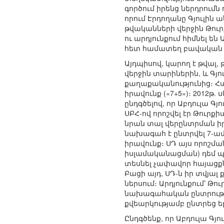
գործում իրենց ներդրում
որում Էրդողանը Գյուլին 
թվականների վերջին Թուր
ու արդյունքում հիմնել են 
հետ համատեղ բավական լ
Այդպիսով, կարող է թվալ
վերջին տարիներին, և Գյո
քաղաքականությունից։ Հավ
իրավունք («7+5»)։ 2012թ
ընդգծելով, որ Աբդուլա Գյ
ՍԲՀ-ով որոշվել էր Թուրք
նրան տալ վերընտրման իրավ
նախագահ է ընտրվել 7-ամ
իրավունք։ ՍԴ այս որոշմա
իսլամականացման) դեմ պ
տեսնել չափավոր հայացք
Բացի այդ, ՍԴ-ն իր տվյալ
ներսում։ Արդյունքում՝ Թ
նախագահական ընտրությո
քվեարկությամբ ընտրեց ե
Ընդգծենք, որ Աբդուլա Գյ