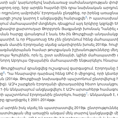
 այն՝ կարևորելով նախևառաջ սահմանադրության փոփոխո
աջորդ օրը, երբ արդեն հայտնի էին դրա նախնական արդյուն
են ողջունող ամբոխին՝ Էրդողանն ընդգծեց, որ իրենց առա
3
հարցի շուրջ կարող է անցկացվել հանրաքվե
։ Ի պատասխան՝
յում մահապատիժ մտցնելու դեպքում այդ երկիրը կզրկվի Ե
գլխավոր քարտուղար Թորբյորն Յագլանդի խոսնակ Դանիել Հ
ն հարցը վտանգում է նաև ԵԽ-ին Թուրքիայի անդամակցութ
ապատիժ, և որ Բելառուսը ԵԽ չեն ընդունում հենց մահապատ
յան մասին Էրդողանը սկսեց ակտիվորեն խոսել 2016թ. հո
 կազմակերպման համար թուրքական իշխանությունները մեղ
ուլա Գյուլենին, որն էլ, ըստ ամենայնի, կլինի մահապատժ
նորդ Աբդուլա Օջալանին մահապատժի ենթարկելու հնարավո
ն, Թուրքիայում գրանցվեց ուշագրավ զարգացում. Էրդողանը 3
6
րը
։ Դա հնարավոր դարձավ հենց ՍԲՀ-ի միջոցով, որի կետ
կան (2014թ. Թուրքիայի նախագահի պաշտոնում ընտրվելու
)։ ԱԶԿ շարքերն Էրդողանի վերադարձից հետո կուսակցու
1-ին Անկարայում անցկացվելու է ԱԶԿ արտահերթ համագում
7
ի պաշտոնում Էրդողանին ընտրելու հարցը
։ Անկասկած է,
 զբաղեցրել է 2001-2014թթ։
ում արդեն իսկ սկսել են պատրաստվել 2019թ. ընտրություններ
տմության մեջ առաջին անգամ մեկ տարով կանցկացվի միա