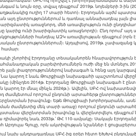
գահական։ ՍԲՀ-ով որոշվել է խորհրդարանական և նախա
գամ և նույն օրը, տվյալ դեպքում՝ 2019թ. նոյեմբերի 3-ին 
հաղթանակից ուղիղ 17 տարի հետո)։ Էրդողանն այժմ պատրա
այդ ընտրություններում և դառնալ աննախադեպ լայն լիա
արիզմատիկ առաջնորդ, մեծ առավելություն ունի ընդդի
նը կարիք ունի խարիզմատիկ առաջնորդի)։ Ընդ որում՝ այդ առ
կցությունների հանդեպ ԱԶԿ առավելության դեպքում (որն է
ական ընտրություններում)։ Այդպիսով, 2019թ. չափազանց կա
 համար։
նակի շնորհիվ Էրդողանը տեսականորեն հնարավորություն
հմանադրական բարեփոխումներն ուժի մեջ են մտնելու 2019թ
ւրե լայն լիազորություններով նախագահ և հենց այդ կարգավ
 Նա կարող է նաև Թուրքիայի նախագահի պաշտոնում վերընտ
ամյակը (մինչդեռ 2014թ. Էրդողանը Թուրքիայի նախագահ է ըն
կարող էր մնալ մինչև 2024թ.)։ Ավելին, ՍԲՀ-ով նախատես
 ժամկետում որոշում ընդունի արտահերթ ընտրություննե
րընտրման իրավունք։ Եթե Թուրքիայի խորհրդարանն, ասեն
ն ժամկետից մեկ տարի առաջ) որոշում ընդունի արտահե
 կստանա վերընտրման իրավունք և վերընտրվելու դեպքու
դիմավորել նաև 2033թ.՝ ԹՀ 110-ամյակը։ Սակայն Էրդողանի
 Աբդուլա Գյուլը, որն ակտիվության նշաններ է ցուցաբերու
ւմ նախ անդրադառնալ ՍԲՀ-ից օրեր հետո ԵԽԽՎ ընդունած 