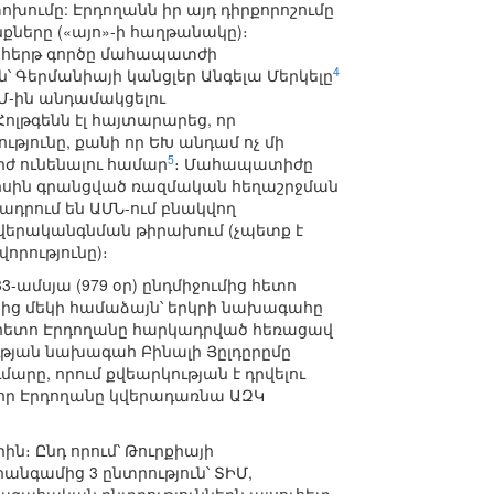
ւմը: Էրդողանն իր այդ դիրքորոշումը
քները («այո»-ի հաղթանակը)։
ջնահերթ գործը մահապատժի
4
 Գերմանիայի կանցլեր Անգելա Մերկելը
Մ-ին անդամակցելու
ոլթգենն էլ հայտարարեց, որ
յունը, քանի որ ԵԽ անդամ ոչ մի
5
իժ ունենալու համար
։ Մահապատիժը
ւլիսին գրանցված ռազմական հեղաշրջման
ադրում են ԱՄՆ-ում բնակվող
ի վերականգնման թիրախում (չպետք է
րությունը)։
3-ամսյա (979 օր) ընդմիջումից հետո
երից մեկի համաձայն՝ երկրի նախագահը
ց հետո Էրդողանը հարկադրված հեռացավ
թյան նախագահ Բինալի Յըլդըրըմը
արը, որում քվեարկության է դրվելու
 որ Էրդողանը կվերադառնա ԱԶԿ
ին։ Ընդ որում՝ Թուրքիայի
նգամից 3 ընտրություն՝ ՏԻՄ,