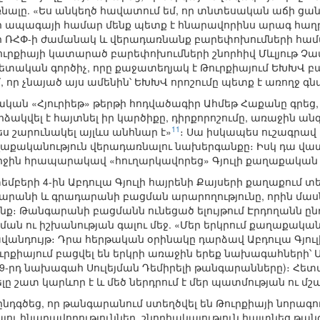
ալը. «Ես անկեղծ հավատում եմ, որ տնտեսական աճի ցան
յի ապագայի համար մենք պետք է հնարավորինս արագ հա
5-ի ՌՀՓ-ի ժամանակ և վերադառնանք բարեփոխումների համ
 Թուրքիայի կատարած բարեփոխումների շնորհիվ Մևլյութ Չա
տական գործիչ, որը քաջատեղյակ է Թուրքիայում ԵԽԽՎ 
, որ չնայած այս ամենին՝ ԵԽԽՎ որոշումը պետք է առողջ գ
կան «Հյուրիեթ» թերթի հոդվածագիր Ահմեթ Հաքանը գրեց, 
մարձակվել է հայտնել իր կարծիքը, դիրքորոշումը, առաջին ա
11
ես շարունակել այլևս անհնար է»
։ Սա իսկապես ուշագրավ հ
ղաքականություն վերադառնալու նախերգանքը։ Իսկ դա վատ
րջին հրապարակավ «հուղարկավորեց» Գյուլի քաղաքական
տեմբերի 4-ին Աբդուլա Գյուլի հայրենի Քայսերի քաղաքում տ
նի և գրադարանի բացման արարողությունը, որին մասնակց
ք։ Թանգարանի բացմանն ունեցած ելույթում Էրդողանն ընդ
ան ու իշխանության գալու մեջ. «Մեր երկրում քաղաքակ
 ավանդույթ։ Դրա հերթական օրինակը դարձավ Աբդուլա Գյ
ուրքիայում բացվել են երկրի առաջին երեք նախագահների՝
 և 9-րդ նախագահ Սուլեյման Դեմիրելի թանգարանները)։ Հե
լը շատ կարևոր է և մեծ ներդրում է մեր պատմության ու մշա
ն ընդգծեց, որ թանգարանում ստեղծվել են Թուրքիայի նորագ
լու հնարավորություններ, շնորհակալություն հայտնեց թ