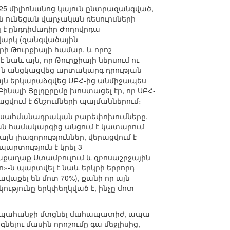
-25 միլիոնանոց կայուն ընտրազանգված,
երն ունեցան վարչական ռեսուրսների
է ընդդիմադիր Ժողովրդա-
վարկ (զանգվածային
 Թուրքիայի համար, և որոշ
է նաև այն, որ Թուրքիայի ներսում ու
Հ-ն անցկացվեց արտակարգ դրության
 այն երկարաձգվեց ՍԲՀ-ից անմիջապես
 Բինալի Յըլդըրըմը խոստացել էր, որ ՍԲՀ-
ացվում է ճնշումների պայմաններում։
են սահմանադրական բարեփոխումները,
ան համակարգից անցում է կատարում
լիազորություններ, վերացվում է
արտություն է կրել 3
քաղաք Ստամբուլում և զբոսաշրջային
ո»-ն պարտվել է նաև երկրի երրորդ
ավաքել են մոտ 70%), քանի որ այն
ությունը երկփեղկված է, ինչը մոտ
ւնը պահանջի մտցնել մահապատիժ, ապա
ելու մասին որոշումը գա մեջլիսից,