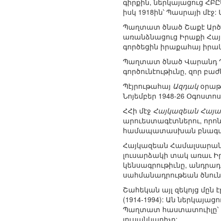
գիրքին, ներկայացուց ՀԲԸ
իսկ 1918ին՝ Պասրայի մէջ:
Պաղտատ ծնած Շաքէ Արծի
առանձնացուց Իրաքի Հայ 
գործեցին իրաքահայ իրակ
Պաղտատ ծնած Վարանդ Պ
գործունէութիւնը, զոր բա
Պէյրութահայ
Ազդակ
օրաթ
Նոյեմբեր 1948-26 Օգոստ
ՀՀի մէջ
Հայկազեան Հայ
արուեստագէտներու, որոն
համապատասխան բնագաւ
Հայկազեան Համալսարանի
լուսարձակի տակ առաւ Ի
կենսագրութիւնը, անդրա
սահմանադրութեան ծնուն
Շահեկան այլ զեկոյց մըն
(1914-1994): Ան ներկայա
Պաղտատ հաստատուիլը՝ 1
լուսանկարիչը: