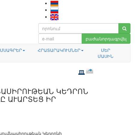
բաժանորդագրվել
ՄՍԱԳՐԵՐ
ՀՐԱՏԱՐԱԿՈՒՄՆԵՐ
ՄԵՐ
ՄԱՍԻՆ
ՆԱՍԻՐՈՒԹԵԱՆ ԿԵԴՐՈՆ
Ը ԱՒԱՐՏԵՑ ԻՐ
սումնասիրութեան Կեդրոնի