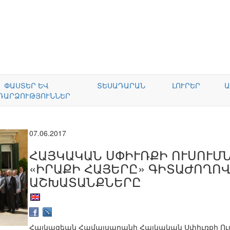
ՓԱՍՏԵՐ ԵՎ
ՏԵՍԱԴԱՐԱՆ
ԼՈՒՐԵՐ
Ա
ԴԱՐՁՈՒԹՅՈՒՆՆԵՐ
07.06.2017
ՀԱՅԿԱԿԱՆ ՍՓԻՒՌՔԻ ՈՒՍՈՒՄ
«ԻՐԱՔԻ ՀԱՅԵՐԸ» ԳԻՏԱԺՈՂՈՎ
ԱՇԽԱՏԱՆՔՆԵՐԸ
Հայկազեան Համալսարանի Հայկական Սփիւռքի Ու