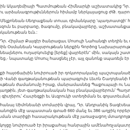
ային Ակադեմիայի Պատմութեան Հիմնարկի աշխատակից Դր. 
 արձանագրութիւններուն հիմամբ ներկայացուց ԺԹ. դարու
Մելքոնեան-Սեդրաքեան տուաւ դիմանկարը 'պաղտատցի' հայ
զուն եւ բարբառը, ծագումը, բնակավայրերը, աշխատանքայ
կանութեան եւն.:
. Հիլմար Քայզէր ծանրացաւ Մոսուլի Նահանգի տեղին եւ դ
5ին Օսմանեան Կայսրութեան ներքին Գործոց Նախարարութի
եալներու ուղարկուելիք [երեք] վայրերէն'' մին, սակայն շա
ց,- նպատակը Մոսուլ հասցնել չէր, այլ զանոնք սպառելն էր
րաքի հայօճախին նուիրուած իր դոկտորականը պաշտպանած,
18ի Վանի գաղթականութեան պարագլուխ Լեւոն Շաղոյեանի հ
ւթեան ժամանումը Իրաք, մանրամասնեց Պաքուպայի ու Ն
աղթին, յետ-գաղթականական հայ բնակավայրերուն՝ Պաղտա
 գիւղերու՝ Հաւրեզքի եւ Աւզրուկի ստեղծման եւ գոյատեւմ
ահանայ Սիմոնեանի տոմարին վրայ, Դր. Անդրանիկ Տագէսեան
անոցին մէջ ապաստան գտած 660 մանչ եւ 386 աղջիկ որբեր
նման տարիքի հասարակութեան մէջ յառաջացող մտադրոյթի
եկոյցը նուիրուած էր իրաքահայ հանրային ամէնահռչակաւո