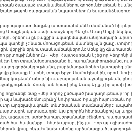
եան ծաւալած տասնամեակներու գործունէութեան եւ անցած
ակութային զարգացման նպաստներուն եւ առանձնացուց 
ն բարիգալուստ մաղթեց արտասահմանէն ժամանած հիւրերու
 Առաքելական թեմի առաջնորդ Գերշն. Աւագ Արք.ի ներկայութ
այ երկու օրերուն ընթացքին ակադեմական անդրադարձ պի
պա կարելի չէ նաեւ մոռացութեան մատնել այն ցաւը, փոփոխ
եցին վերջին երկու տասնամեակներուն: Մենք կը գնահատեն
որ բրտութիւններուն»: Վեր. Հայտօսթեան նշեց որ Կեդրոնի
լակէտ նոր տրամախօսութեանց եւ ուսումնասիրութեանց, ո
ւալող գործակցութեանց, բարեմաղթանքներ կատարեց, շնոր
ովը ընթացք կ'առնէ, տիար Երջօ Սամուէլեանին, որուն նու
մնարկութեան՝ անոր նիւթաբարոյական աջակցութեան, ընդգծ
ջակցութեան: Հուսկ, ան հրաւիրեց Աւագ Արք.ը իր սրտի խ
 ողջունելէ ետք «մեր Տիրոջ ընծայած խաղաղութեամբ 'որ ի 
 այս նախաձեռնութիւնը՝ նուիրուած Իրաքի հայութեան, 
հաւոր արգելափակումէ, տնտեսական տագնապներէ, ապահ
եւ արտաքին արտագաղթէ: Այս բոլորին հետեւանքով ալ աղ
էր, ազգասէր, ստեղծարար, շրջանակը շէնցնող, խաղաղաս
ծ հայ համայնքը... հետեւաբար, ինչ լաւ է որ այս գիտաժ
երուն վրայ, ինչպէս նաեւ անոնց արձանագրած յաջողութեան