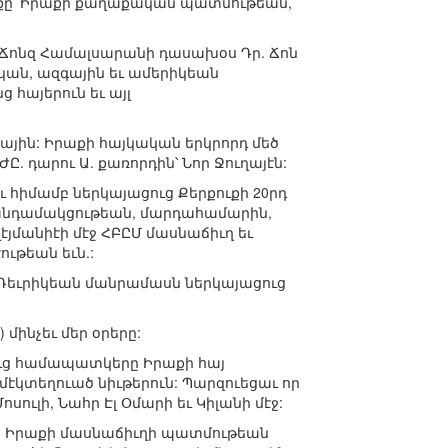
նքը՝ Իրաքի քաղաքական պատմութեան,
 Ճոնզ Համալսարանի դասախօս Դր. Ճոն
կան, ազգային եւ ամերիկեան
հայերուն եւ այլ
ային: Իրաքի հայկական երկրորդ մեծ
. դարու Ա. քառորդին՝ Նոր Ջուղայէն:
հիմամբ ներկայացուց Քերքուքի 20րդ
 անդամակցութեան, մարդահամարին,
յմանիէի մէջ ՀԲԸՄ մասնաճիւղ եւ
ւթեան եւն.:
 Դեւրիկեան մանրամասն ներկայացուց
մինչեւ մեր օրերը:
ուց համապատկերը Իրաքի հայ
 մէկտեղուած նիւթերուն: Պարզուեցաւ որ
ւլի, Նահր Էլ Օմարի եւ Կիլանի մէջ:
ի Իրաքի մասնաճիւղի պատմութեան