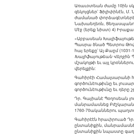
Առաւօտեան ժամը 10ին սկ
զեկոյցներ՝ Ֆիլիփինէն, Մ
ժամանած փորձագէտներէ ո
Նախաեղեռն, Ցեղասպանու
Մէջ (երեք նիստ) 4) Իրաք
«Աբբասեան Խալիֆայութեա
Պասրա ծնած Պետրոս Թովմ
հայ երեքը՝ Ալ-Քաըմ (1031-
Խալիֆայութեան Վերջին 
մշակոյթի եւ այլ կրօննե
վերելքին:
Գահիրէի Համալսարանի հ
գործունէութիւնը եւ լուս
գործունէութիւնը եւ դեր
Դր. Գայիանէ Պօղոսեան լ
մանրամասնեց Բժշկարանին
1760-70ականներու պաղտ
Գահիրէէն հրաւիրուած Դր
ընտանիքին, մանրամասնե
ընտանիքին նպաստը գաղթ