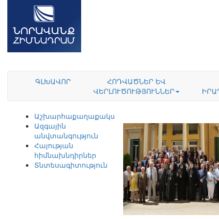
ԳԼԽԱՎՈՐ
ՀՈԴՎԱԾՆԵՐ ԵՎ
ՎԵՐԼՈՒԾՈՒԹՅՈՒՆՆԵՐ
ԻՐԱ
Աշխարհաքաղաքականություն
Ազգային
անվտանգություն
Հայության
հիմնախնդիրներ
Տնտեսագիտություն