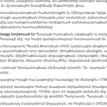
ամ Սարա Զանկինա անունով: Ան արժեւորեց Սարային կեա
 եւ մշակութային իրավիճակի ենթահողին վրայ:
Աստուածաբանութեան Բաժանմունքին եւ Միննըսոթայի Սընթ
Իրաքի պատմութեան նորագոյն չորս՝ օսմանեան, բրիտանա
կեց այդ հանգրուաններուն որդեգրուած սահմանադրութեանց 
 վերաբերող հատուածներերը:
կոյցը նուիրուած էր
Պասրայի հայութեան անցեալին ու ներկ
Պասրայի մէջ, ուր հայեր զանգուածաբար հաստատուած են ԺԸ
հետազօտող Պետիկ Թորոսեան ՀԲԸՄ արխիւային նիւթերու 
ան պատմութեան որոշ դրուագներ՝ միութենական կեանքին,
դակին, միջմիութենական մրցակցութեան, ներգաղթին, Սիւլէ
ու ճիգերուն, ծխատէր Մեսրոպ Քհնյ. Օրջանեանի գործունէո
ի անուան Գրականութեան Հիմնարկի տնօրէն, Դր. Վարդան
անը:
յացուց Իրաքի հայ կաթողիկէ համայնքը՝ իր ծննդոցէն (1758) 
 Արխիւի մասնագէտ Գոհար Աւագեան ներկաներուն հրամց
նց պետականացումը՝ 1974ին, ըստ ՀՀ Ազգային Արխիւին մէջ
զգային վարժարաններ կը գործէին Պաղտատի, Պասրայի, Մոսո
րիկաբնակ Համբարձում Աղպաշեան, որ հեղինակն է ՀԲԸՄ