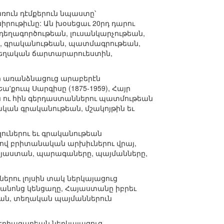
ուն դէմքերուն նպաստը՝
րութիւնը: Ան խօսեցաւ 20րդ դարու
 դեղագործութեան, լուսանկարչութեան,
ան, գրականութեան, պատմագրութեան,
 տեղական ճարտարարուեստին,
որ առանձնացուց արաբերէն
'քուպ Սարգիսը (1875-1959), Հայր
ին ու հին գերդաստաններու պատմութեան
բական գրականութեան, մշակոյթին եւ
ուներու եւ գրականութեան
լով բրիտանական արխիւներու վրայ,
այաստան, պարագաները, պայմանները,
րու լոյսին տակ ներկայացուց
նոնց կենցաղը, Հայաստանը իբրեւ
ւկան, տեղական պայմաններուն
Եղիազարեան ներկայացուց