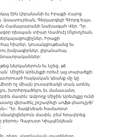
այ էին Լիբանանի եւ Իրաքի Հայոց
. Ասատուրեան, Գերյարգելի Գէորգ Եպս.
եան Համալսարանի նախագահ Վեր. Դր.
զօր դեսպան տիար Սամուէլ Մկրտչեան,
երկայացուցիչներ, Իրաքի
յ հիւրեր, կուսակցութեանց եւ
տու խմբագիրներ, լիբանահայ
 մտաւորականներ:
եց ներկաներուն եւ նշեց, թէ
` Միջին Արեւելքի որեւէ այլ տարածքի:
տաւորուած հայկական կեանք մը կը
միտի ոչ միայն լուսարձակի տակ առնել
ու, խորհրդածելու եւ մանաւանդ
երին մասին: Ամբողջ Միջին Արեւելքը ունի
աստը վերածել շօշափելի
սոֆթ փաուըր
ի՝
ան»: Դր. Տագէսեան համառօտ
սնակիցներուն մասին, բեմ հրաւիրեց
 բերող» Գալուստ Կիւլպէնկեան
:
ը, դերը, սկզբնական տարիները,