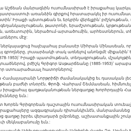
 Աշճեան մանրազնին ուսումնասիրած է իրաքահայ կարկառ
պատրաստուի առանձին գիրքով հրատարակել իր ուսումնասի
տին՝ Իրաքի պետութեան եւ երկրին վերելքին՝ բժշկութեան,
, գեղանկարչութեան, թատրոնի, երաժշտութեան, կրթութե
, առեւտուրին, ներածում-արտածումին, արհեստներուն,
ռներու մէջ:
 մը ներկայացուց հալէպահայ բանասէր Միհրան Մինասեան, 
րողները, լուսարձակի տակ առնելով անոնցմէ միքանին՝ Եա
(1878-1953)՝ Իրաքի պատմութեան, տեղագրութեան, մշակոյթ
օդուածներով, բժիշկ Գրիգոր Ասթարճեանը (1885-1953)՝ արա
իր ստուարածաւալ հատորներով:
ն Համալսարանի Նորթրիճի ժամանակակից եւ դասական լեզ
եան բաժնի տնօրէն, Փրոֆ. Վահրամ Շեմմասեան, հիմնուե
ին իրաքահայ գաղթականութեան ներգաղթը Խորհրդային Հ
ւնները եւն.:
Խորեն Գրիգորեան դաշտային ուսումնասիրական տուեալնե
րաքահայերը ազգագրական դիտանկիւնէն, մանրամասնեց ա
րենց գաղթը իբրեւ վերադարձ ըմբռնելը, աշխատանքային շո
ի մեկնաբանումը եւն.:
սարանի Սփիւռքագիտութեան Ամբիոնի վարիչ Դր. Արման 