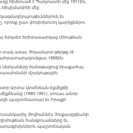
իւղը հիմնուած է Պաղտատի մէջ 1911ին,
Սիւլէյմանիէի մէջ:
կազմակերպութիւններուն եւ
ը, որոնք ըստ փոփոխուող կարիքներու
յ Երկսեռ Երիտասարդաց Միութեան
ի տակ առաւ
Գոյամարտ
թերթը (8
երահրատարակուեցաւ 1958ին:
ան ներկաները ծանօթացուց իրաքահայ
արտասահմանի մշակութային
եսոր Արտա Արսէնեան-Էքմէքճի
ճեանը (1880-1951), տուաւ անոր
նեակի պաշտօնատար եւ Իրաքի
 լուսանկարիչ Յովհաննէս Չուքասըզեանի
ջդիմութեան հանգրուանները եւ
 պարագլուխներու պաշտօնական