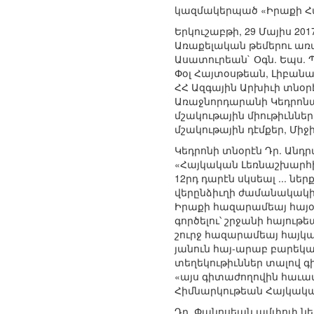
կազմակերպած «Իրաքի Հ
Երկուշաբթի, 29 Մայիս 2
Առաքելական թեմերու առաջ
Ասատուրեան` Օգն. Եպս.
Փօլ Հայտօսթեան, Լիբան
ՀՀ Ազգային Արխիւի տնօ
Առաջնորդարանի Կեդրոնա
մշակութային միութիւննե
մշակութային դէմքեր, Մի
Կեդրոնի տնօրէն Դր. Անդր
«Հայկական Լեռնաշխարհին
12րդ դարէն սկսեալ ... 
վերընձիւղի ժամանակակից
Իրաքի հազարամեայ հայօճ
գործելու՝ շրջանի հայութե
շուրջ հազարամեայ հայկ
յանուն հայ-արաբ բարեկա
տեղեկութիւններ տալով գ
«այս գիտաժողովին հաւատ
Հիմնարկութեան Հայկական
Դր. Փանոսեան ամփոփ ներ