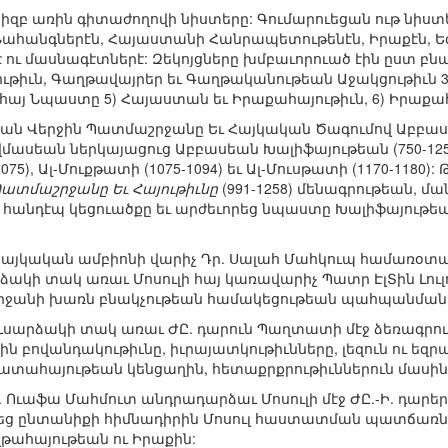
իզբ առին գիտաժողովի նիստերը: Գումարուեցան ութ նիստ
. Նահանգներէն, Հայաստանի Հանրապետութենէն, Իրաքէն, Եգ
ւ մասնագէտներէ: Զեկոյցները խմբաւորուած էին ըստ բնագ
թիւն, Գաղթավայրեր եւ Գաղթականութեան Աջակցութիւն 3
ահայ Նպաստը 5) Հայաստան եւ Իրաքահայութիւն, 6) Իրաքահ
ն Վերջին Պատմաշրջանը Եւ Հայկական Ծագումով Աբբասեա
ասեան ներկայացուց Աբբասեան Խալիֆայութեան (750-125
1075), Ալ-Մուքթատի (1075-1094) եւ Ալ-Մուսթատի (1170-1180
Պատմաշրջանը Եւ Հայութիւնը
(991-1258) մենագրութեան, 
րու հանդէպ կեցուածքը եւ արժեւորեց նպաստը Խալիֆայութե
այկական ամբիոնի վարիչ Դր. Սալահ Մահկուպ համառօտակ
արձակի տակ առաւ Մոսուլի հայ կառավարիչ Պատր ԷլՏին Լու
ը շրջանի խառն բնակչութեան համակեցութեան պահպանման 
ուսարձակի տակ առաւ ԺԸ. դարուն Պաղտատի մէջ ձեռագրո
 բովանդակութիւնը, իւրայատկութիւնները, լեզուն ու եզրա
ատահայութեան կենցաղին, հետաքրքրութիւններուն մասին
. Ուաֆա Մահմուտ անդրադարձաւ Մոսուլի մէջ ԺԸ.-Ի. դար
ց ընտանիքի հիմնադիրին Մոսուլ հաստատման պատճառները
ահայութեան ու Իրաքին: