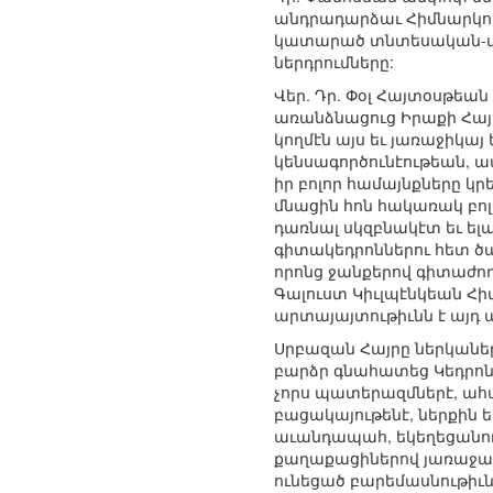
անդրադարձաւ Հիմնարկութ
կատարած տնտեսական-մշ
ներդրումները:
Վեր. Դր. Փօլ Հայտօսթեա
առանձնացուց Իրաքի Հայոց
կողմէն այս եւ յառաջիկ
կենսագործունէութեան, ա
իր բոլոր համայնքները կր
մնացին հոն հակառակ բոլ
դառնալ սկզբնակէտ եւ ե
գիտակեդրոններու հետ ծա
որոնց ջանքերով գիտաժող
Գալուստ Կիւլպէնկեան Հի
արտայայտութիւնն է այդ ա
Սրբազան Հայրը ներկաները
բարձր գնահատեց Կեդրոնի
չորս պատերազմներէ, ա
բացակայութենէ, ներքին 
աւանդապահ, եկեղեցանու
քաղաքացիներով յառաջացա
ունեցած բարեմասնութիւնն