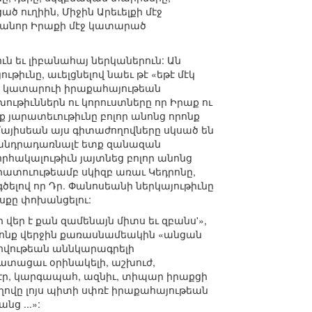
 ուղիին, Միջին Արեւելքի մէջ
անոր Իրաքի մէջ կատարած
ն եւ լիբանահայ ներկաներուն: Ան
իւնը, աւելցնելով նաեւ թէ «եթէ մէկ
տի կատարուի իրաքահայութեան
ութիւններն ու կորուստները որ Իրաք ու
ք յարատեւութիւնը բոլոր անոնց որոնք
 մայիսեան այս գիտաժողովները սկսած են
ւ անդրադառնալէ ետք զանազան
հակալութիւն յայտնեց բոլոր անոնց
իրատուութեամբ սկիզբ առաւ Կեդրոնը,
ելով որ Դր. Փանոսեանի ներկայութիւնը
օսքը փոխանցելու:
վեր է քան զամենայն միտս եւ զբանս'»,
որոնք վերջին քառասնամեակին «անցան
ովութեան աննկարագրելի
քատացաւ օրինակելի, աշխուժ,
էր, կարգապահ, ազնիւ, տիպար իրաքցի
ողովը լոյս պիտի սփռէ իրաքահայութեան
ց ...»: