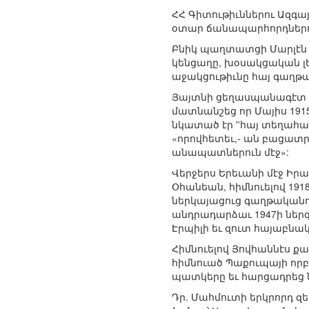
ՀՀ Գիտութիւններու Ազգ
օտար ճանապարհորդներու
Բնիկ պաղտատցի Մարլէն 
կենցաղը, խօսակցական լե
աջակցութիւնը հայ գաղթա
Յայտնի ցեղասպանագէտ Դր
մատնանշեց որ Մայիս 191
նկատած էր ''հայ տեղահան
«որովհետեւ,- ան բացատրե
անապատներուն մէջ»:
Վերջերս Երեւանի մէջ Ի
Օհանեան, հիմնուելով 19
ներկայացուց գաղթականո
անդրադարձաւ 1947ի ներգ
Էրպիլի եւ զուտ հայաբնակ
Հիմնուելով Յովհաննէս ք
հիմնուած Պաքուպայի որբ
պատկերը եւ հարցադրեց 
Դր. Մահմուտի երկրորդ զ