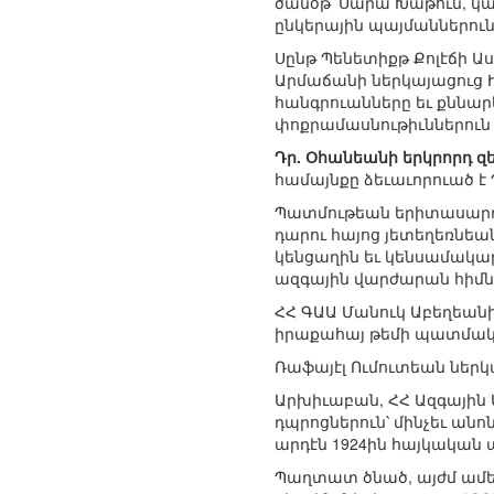
ծանօթ՝ Սարա Խաթուն, կ
ընկերային պայմաններուն
Սընթ Պենետիքթ Քոլէճի 
Արմաճանի ներկայացուց 
հանգրուանները եւ քննար
փոքրամասնութիւններուն
Դր. Օհանեանի երկրորդ զե
համայնքը ձեւաւորուած է 
Պատմութեան երիտասարդ 
դարու հայոց յետեղեռնե
կենցաղին եւ կենսամակար
ազգային վարժարան հիմնել
ՀՀ ԳԱԱ Մանուկ Աբեղեան
իրաքահայ թեմի պատմակ
Ռաֆայէլ Ումուտեան ներկա
Արխիւաբան, ՀՀ Ազգային
դպրոցներուն՝ մինչեւ անո
արդէն 1924ին հայկական ա
Պաղտատ ծնած, այժմ ամե