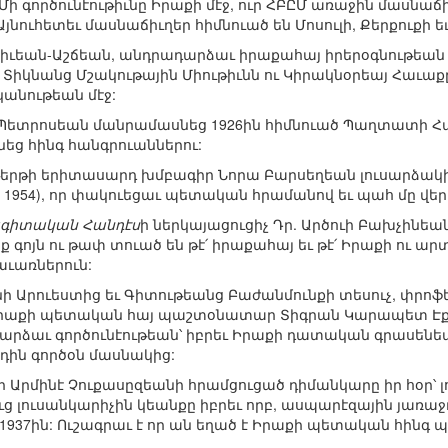
Մի գործունէութիւնը Իրաքի մէջ, ուր ՀԲԸՄ առաջին մասնաճ
 Այնուհետեւ մասնաճիւղեր հիմնուած են Մոսուլի, Քերքուքի եւ 
ւեան-Աշճեան, անդրադարձաւ իրաքահայ իրերօգնութեան 
Տիկնանց Մշակութային Միութիւնն ու Կիրակնօրեայ Հաւաք
անութեան մէջ:
ետրոսեան մանրամասնեց 1926ին հիմնուած Պաղտատի Հա
ժնեց հինգ հանգրուաններու:
երթի երիտասարդ խմբագիր Նորա Բարսեղեան լուսարձակ
ոս 1954), որ փակուեցաւ պետական հրամանով եւ պահ մը վ
ագիտական Հանդէս
ի ներկայացուցիչ Դր. Արծուի Բախչինե
ք գոյն ու թափ տուած են թէ՛ իրաքահայ եւ թէ՛ Իրաքի ու 
առներուն:
 Արուեստից եւ Գիտութեանց Բաժանմունքի տեսուչ, փրոֆ
րաքի պետական հայ պաշտօնատար Տիգրան Կարապետ Էքմէք
դարձաւ գործունէութեան՝ իբրեւ Իրաքի դատական գրասե
դին գործօն մասնակից:
 էր Արմինէ Չուքասըզեանի հրամցուցած դիմանկարը իր հօր՝
ցուց լուսանկարիչին կեանքը իբրեւ որբ, ասպարէզային յառա
937ին: Ուշագրաւ է որ ան եղած է Իրաքի պետական հինգ