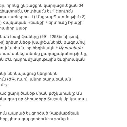
եր, որոնց ընթացքին կարդացուեցան 34
իպտոսէն, Սուրիայէն եւ Պէյրութէն
աւառներու.- 1) Անցեալ Պատմութիւն 2)
) Հայկական Կեանքի Կերտումը Իրաքի
այերը Այսօր:
ն Խալիֆաները (991-1258)» նիւթով,
8) երեսունեօթ խալիֆաներէն ծագումով
): Թովմասեան, որ հեղինակն է
Աբբասեան
մանրամասնեց անոնց քաղաքականութիւնը,
ան ԺԱ. դարու մշակութային եւ գիտական
ի ներկայացուց կեդրոնին
լուն (ԺԳ. դար), անոր քաղաքական
մէջ:
ւած ցարդ ծանօթ միակ բժշկարանը: Ան
կացուց որ ձեռագիրը ճաշակ մը կու տայ
:
երուն ապրած եւ գործած Չաքմաքճեան
, յետագայ գործունէութիւնը եւ