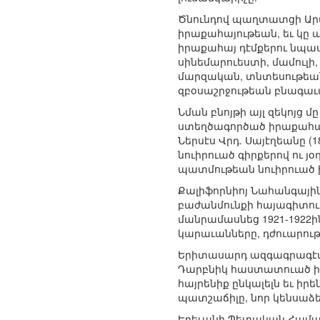
Ծնունդով պաղտատցի Արա
իրաքահայութեան, եւ կը 
իրաքահայ դէմքերու նպաս
սինեմարուեստի, մամուլի
մարզական, տնտեսութեան
զբօսաշրջութեան բնագաւա
Նման բնոյթի այլ զեկոյց
ստեղծագործած իրաքահայ գ
Ներսէս Վրդ. Սայէղեանը 
նուիրուած գիրքերով ու յ
պատմութեան նուիրուած 
Քալիֆորնիոյ Նահանգայի
բաժանմունքի հայագիտութ
մանրամասնեց 1921-1922
կարաւանները, դժուարութի
Երիտասարդ ազգագրագէտ 
Դարբնիկ հաստատուած ի
հայրենիք ընկալելն եւ ի
պատշաճիլը, նոր կենսաձեւ
Երեւանի Պետական Համալ