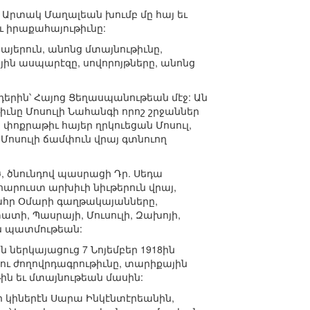
Արտակ Մաղալեան խումբ մը հայ եւ
 իրաքահայութիւնը:
երուն, անոնց մտայնութիւնը,
ին ասպարէզը, սովորոյթները, անոնց
երին՝ Հայոց Ցեղասպանութեան մէջ: Ան
ւնը Մոսուլի Նահանգի որոշ շրջաններ
տ փոքրաթիւ հայեր ղրկուեցան Մոսուլ,
 Մոսուլի ճամփուն վրայ գտնուող
 ծնունդով պասրացի Դր. Սեդա
արուստ արխիւի նիւթերուն վրայ,
ահր Օմարի գաղթակայանները,
տի, Պասրայի, Մուսուլի, Զախոյի,
ան պատմութեան:
 ներկայացուց 7 Նոյեմբեր 1918ին
ու ժողովրդագրութիւնը, տարիքային
ն եւ մտայնութեան մասին:
ր կիներէն Սարա Ինկէնտէրեանին,