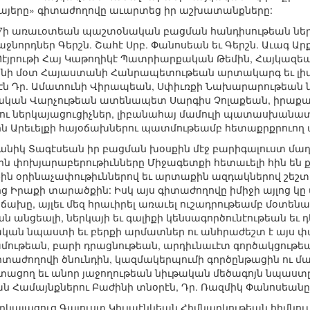
այերը» գիտաժողովը աւարտեց իր աշխատանքները:
017ի առաւօտեան պաշտօնական բացման հանդիսութեան ներկ
նորդներ Գերշն. Շահէ Սրբ. Փանոսեան եւ Գերշն. Աւագ Արք
 Պէյրութի Հայ Կաթողիկէ Պատրիարքական Թեմին, Հայկազ
անի մօտ Հայաստանի Հանրապետութեան արտակարգ եւ լիա
րէն Դր. Ամատունի Վիրապեան, Սփիւռքի Նախարարութեան ն
կան Վարչութեան ատենապետ Սարգիս Չոլաքեան, իրաքահա
րու ներկայացուցիչներ, լիբանահայ մամուլի պատասխանա
ջին Արեւելքի հայօճախներու պատմութեամբ հետաքրքրուող
անիկ Տագէսեան իր բացման խօսքին մէջ բարիգալուստ մաղթ
 փոխյարաբերութիւնները Միջագետքի հետաւելի հին են քան
ներքին օրինաչափութիւններով եւ արտաքին ազդակներով շեշ
 Իրաքի տարածքին: Իսկ այս գիտաժողովը իմիջի այլոց կը 
ախը, այլեւ մեզ հրաւիրել առաւել ուշադրութեամբ մօտենալ
ան անցեալի, ներկայի եւ գալիքի կենսագործունէութեան եւ դ
ական նպաստի եւ բերքի արմատներ ու անհրաժեշտ է այս փ
մութեան, բարի դրացնութեան, արդիւնաւէտ գործակցութե
իտաժողովի ծնունդին, կազմակերպումի գործընթացին ու մա
ացող եւ անոր յաջողութեան նիւթական մեծագոյն նպաստը
 Համայնքներու Բաժինի տնօրէն, Դր. Ռազմիկ Փանոսեանը
կայացուց Գալուստ Կիւլպէնկեան Հիմնարկութեան հիմնում