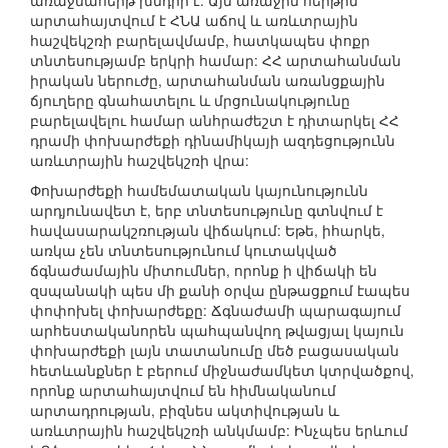
առաջնահերթ խնդիր է: Այն առաջին հերթին
արտահայտվում է ՀՆԱ աճով և առևտրային
հաշվեկշռի բարելավմամբ, հատկապես փոքր
տնտեսությամբ երկրի համար: ՀՀ արտահանման
իրական ներուժը, արտահանման առանցքային
ճյուղերը գնահատելու և մրցունակությունը
բարելավելու համար անհրաժեշտ է դիտարկել ՀՀ
դրամի փոխարժեքի դինամիկայի ազդեցությունն
առևտրային հաշվեկշռի վրա:
Փոխարժեքի համեմատական կայունությունն
արդյունավետ է, երբ տնտեսությունը գտնվում է
հավասարակշռության վիճակում: Եթե, իհարկե,
առկա չեն տնտեսությունում կուտակված
ճգնաժամային միտումներ, որոնք ի վիճակի են
զսպանակի պես մի քանի օրվա ընթացքում էապես
փոփոխել փոխարժեքը: Ճգնաժամի պարագայում
արհեստականորեն պահպանվող թվացյալ կայուն
փոխարժեքի լայն տատանումը մեծ բացասական
հետևանքներ է բերում միջնաժամկետ կտրվածքով,
որոնք արտահայտվում են հիմնականում
արտադրության, բիզնես ակտիվության և
առևտրային հաշվեկշռի անկմամբ: Ինչպես երևում