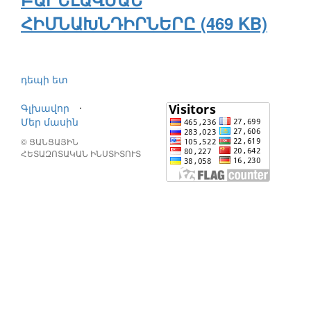
ՀԻՄՆԱԽՆԴԻՐՆԵՐԸ (469 KB)
դեպի ետ
Գլխավոր
⋅
Մեր մասին
© ՑԱՆՑԱՅԻՆ
ՀԵՏԱԶՈՏԱԿԱՆ ԻՆՍՏԻՏՈՒՏ