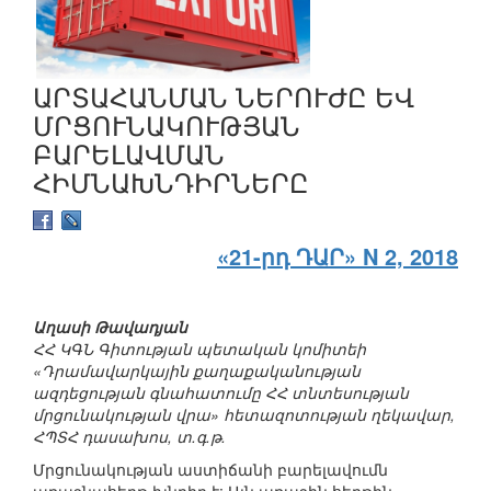
ԱՐՏԱՀԱՆՄԱՆ ՆԵՐՈՒԺԸ ԵՎ
ՄՐՑՈՒՆԱԿՈՒԹՅԱՆ
ԲԱՐԵԼԱՎՄԱՆ
ՀԻՄՆԱԽՆԴԻՐՆԵՐԸ
«21-րդ ԴԱՐ» N 2, 2018
Աղասի Թավադյան
ՀՀ ԿԳՆ Գիտության պետական կոմիտեի
«Դրամավարկային քաղաքականության
ազդեցության գնահատումը ՀՀ տնտեսության
մրցունակության վրա» հետազոտության ղեկավար,
ՀՊՏՀ դասախոս, տ.գ.թ.
Մրցունակության աստիճանի բարելավումն