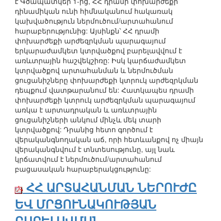
է Գծապատկեր 1-ից, ՀՀ դրամի փոխարժեքի
դինամիկան ունի հիմնականում հակառակ
կախվածություն ներմուծում/արտահանում
հարաբերությունից: Այսինքն՝ ՀՀ դրամի
փոխարժեքի արժեզրկման պարագայում
երկարաժամկետ կտրվածքով բարելավվում է
առևտրային հաշվեկշիռը: Իսկ կարճաժամկետ
կտրվածքով արտահանման և ներմուծման
ցուցանիշները փոխարժեքի կտրուկ արժեզրկման
դեպքում վատթարանում են: Հատկապես դրամի
փոխարժեքի կտրուկ արժեզրկման պարագայում
առկա է արտադրական և առևտրային
ցուցանիշների անկում մինչև մեկ տարի
կտրվածքով: Դրանից հետո գործում է
վերականգնողական աճ, որի հետևանքով ոչ միայն
վերականգնվում է տնտեսությունը, այլ նաև
կրճատվում է ներմուծում/արտահանում
բացասական հարաբերակցությունը:
ՀՀ ԱՐՏԱՀԱՆՄԱՆ ՆԵՐՈՒԺԸ
ԵՎ ՄՐՑՈՒՆԱԿՈՒԹՅԱՆ
ԲԱՐԵԼԱՎՄԱՆ